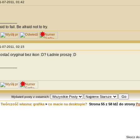
31-07-2011, 01:42
________
id to fail. Be afraid not to try.
31-07-2011, 02:15
stać oryginał bez ikon :D? Ładnie proszę :D
________
Wyświetl posty z ostatnich:
»
Twórczość własna: grafika
»
co macie na desktopie?
Strona
55
z
58
Idź do strony
Po
Skocz do