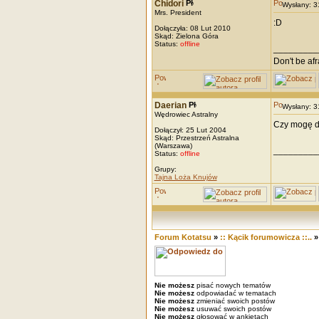
Chidori
Wysłany: 
Mrs. President
:D
Dołączyła: 08 Lut 2010
Skąd: Zielona Góra
Status:
offline
_________
Don't be afra
Daerian
Wysłany: 
Wędrowiec Astralny
Czy mogę do
Dołączył: 25 Lut 2004
Skąd: Przestrzeń Astralna
(Warszawa)
_________
Status:
offline
Grupy:
Tajna Loża Knujów
Forum Kotatsu
»
:: Kącik forumowicza ::..
Nie możesz
pisać nowych tematów
Nie możesz
odpowiadać w tematach
Nie możesz
zmieniać swoich postów
Nie możesz
usuwać swoich postów
Nie możesz
głosować w ankietach