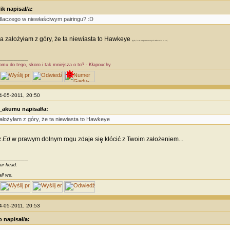
k napisał/a:
dlaczego w niewłaściwym pairingu? :D
Ja założyłam z góry, że ta niewiasta to Hawkeye
(tyle, że w rozpuszczonych włosach, ot co)
________
omu do tego, skoro i tak mniejsza o to? - Kłapouchy
04-05-2011, 20:50
_akumu napisał/a:
ałożyłam z góry, że ta niewiasta to Hawkeye
x Ed
w prawym dolnym rogu zdaje się kłócić z Twoim założeniem...
________
our head.
all we.
04-05-2011, 20:53
 napisał/a: