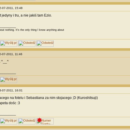
12-07-2011, 15:48
t jedyny i tru, a nie jakiś tam Ezio.
________
bout nothing. It's the only thing I know anything about
20-07-2011, 11:46
k ^__^
________
23-07-2011, 16:01
acego na fotelu i Sebastiana za nim stojacego ;D (Kuroshitsuji)
peta dośc :3
________