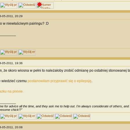
03-05-2011, 20:29
o w niewłaściwym pairingu? :D
________
04-05-2011, 19:36
m, że skoro wiosna w pełni to należałoby zrobić odmianę po ostatniej stonowanej t
ie wiedzieć czemu
postanowiłam przyprawić się o epilepsję
.
zku na pixivie.
________
e for advice all the time, and they ask me to help out. I'm always considerate of others, and I 
awesome chick!?"
04-05-2011, 20:08