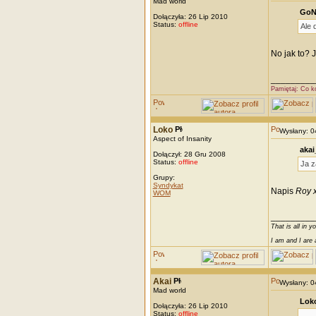
Mad world
GoNi
Dołączyła: 26 Lip 2010
Status:
offline
Ale 
No jak to? 
_________
Pamiętaj: Co k
Loko
Wysłany: 
Aspect of Insanity
akai
Dołączył: 28 Gru 2008
Status:
offline
Ja z
Grupy:
Syndykat
Napis
Roy 
WOM
_________
That is all in y
I am and I are 
Akai
Wysłany: 
Mad world
Loko
Dołączyła: 26 Lip 2010
Status:
offline