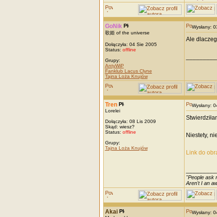
GoNik
Wysłany: 
歌姫 of the universe
Ale dlaczeg
Dołączyła: 04 Sie 2005
Status:
offline
_________
Grupy:
AntyWiP
Fanklub Lacus Clyne
Tajna Loża Knujów
Tren
Wysłany: 
Lorelei
Stwierdziła
Dołączyła: 08 Lis 2009
Skąd: wiesz?
Status:
offline
Niestety, n
Grupy:
Tajna Loża Knujów
Link do obra
_________
"People ask m
Aren't I an 
Akai
Wysłany: 