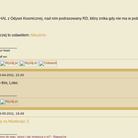
HAL z Odysei Kosmicznej, nad nim podrasowany RD, który znika gdy nie ma w pobl
czej to ustawiłem:
Aktualnie
________
our head.
all we.
26-04-2011, 22:20
 this, Loko.
________
03-05-2011, 19:49
ę na Mustanga :3
________
omu do tego, skoro i tak mniejsza o to? - Kłapouchy