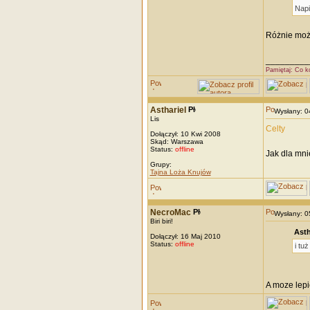
Napi
Różnie możn
_________
Pamiętaj: Co k
Asthariel
Wysłany: 
Lis
Celty
Dołączył: 10 Kwi 2008
Skąd: Warszawa
Status:
offline
Jak dla mni
Grupy:
Tajna Loża Knujów
NecroMac
Wysłany: 
Biri biri!
Asth
Dołączył: 16 Maj 2010
Status:
offline
i tu
A moze lepi