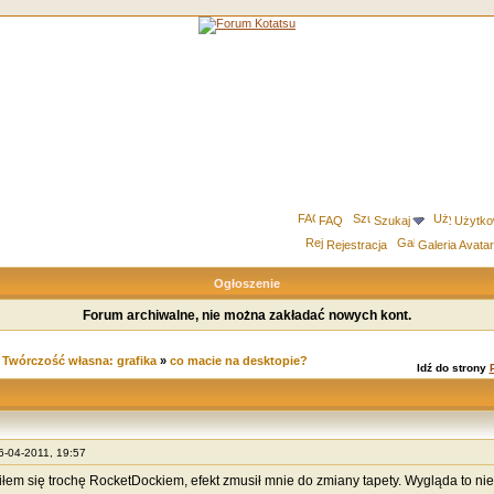
FAQ
Szukaj
Użytko
Rejestracja
Galeria Avata
Ogłoszenie
Forum archiwalne, nie można zakładać nowych kont.
»
Twórczość własna: grafika
»
co macie na desktopie?
Idź do strony
26-04-2011, 19:57
łem się trochę RocketDockiem, efekt zmusił mnie do zmiany tapety. Wygląda to nie