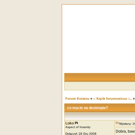
Forum Kotatsu
»
:: Kącik forumowicza ::..
co macie na desktopie?
Loko
Wysłany: 
Aspect of Insanity
Dobra, bawi
Dołączył: 28 Gru 2008