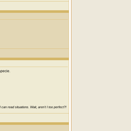
apecie.
can read situations. Wait, aren't I too perfect?!