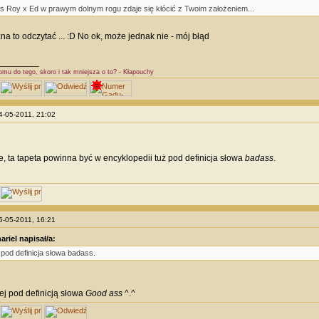
s Roy x Ed w prawym dolnym rogu zdaje się kłócić z Twoim założeniem...
a to odczytać ... :D No ok, może jednak nie - mój błąd
________
omu do tego, skoro i tak mniejsza o to? - Kłapouchy
04-05-2011, 21:02
e, ta tapeta powinna być w encyklopedii tuż pod definicja słowa
badass
.
05-05-2011, 16:21
ariel napisał/a:
ż pod definicja słowa badass.
ej pod definicją słowa
Good ass
^.^