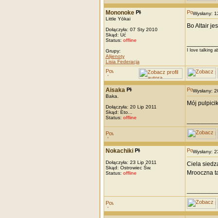
Mononoke
Wysłany: 
Little Yōkai
Bo Altair jes
Dołączyła: 07 Sty 2010
Skąd: Uć
Status:
offline
_________
I love talking a
Grupy:
Alijenoty
Lisia Federacja
Aisaka
Wysłany: 
Baka.
Mój pulpici
Dołączyła: 20 Lip 2011
Skąd: Eto...
Status:
offline
_________
Nokachiki
Wysłany: 
Dołączyła: 23 Lip 2011
Ciela siedz
Skąd: Ostrowiec Św.
Mrooczna ta
Status:
offline
_________