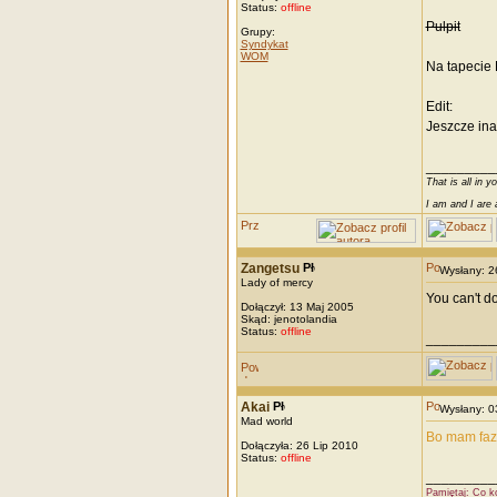
Status:
offline
Pulpit
Grupy:
Syndykat
WOM
Na tapecie 
Edit:
Jeszcze ina
_________
That is all in y
I am and I are 
Zangetsu
Wysłany: 
Lady of mercy
You can't do
Dołączył: 13 Maj 2005
Skąd: jenotolandia
Status:
offline
_________
Akai
Wysłany: 
Mad world
Bo mam faz
Dołączyła: 26 Lip 2010
Status:
offline
_________
Pamiętaj: Co k