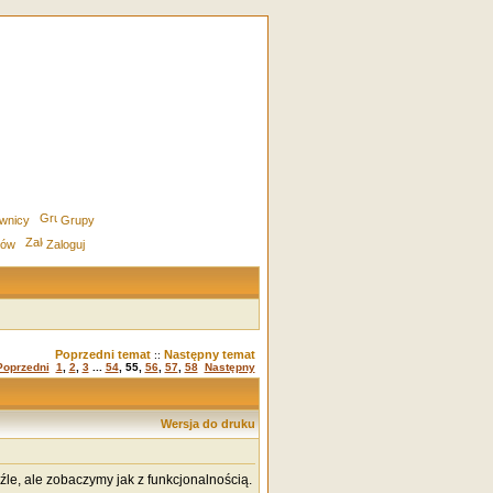
wnicy
Grupy
rów
Zaloguj
Poprzedni temat
Następny temat
::
Poprzedni
1
,
2
,
3
...
54
,
55
,
56
,
57
,
58
Następny
Wersja do druku
źle, ale zobaczymy jak z funkcjonalnością.