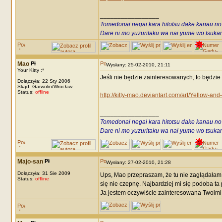
_________________
Tomedonai negai kara hitotsu dake kanau no
Dare ni mo yuzuritaku wa nai yume wo tsukami
Mao
Wysłany: 25-02-2010, 21:11
Your Kitty :*
Jeśli nie będzie zainteresowanych, to będzie 
Dołączyła: 22 Sty 2006
Skąd: Garwolin/Wrocław
Status:
offline
http://kitty-mao.deviantart.com/art/Yellow-a
_________________
Tomedonai negai kara hitotsu dake kanau no
Dare ni mo yuzuritaku wa nai yume wo tsukami
Majo-san
Wysłany: 27-02-2010, 21:28
Dołączyła: 31 Sie 2009
Ups, Mao przepraszam, że tu nie zaglądałam,
Status:
offline
się nie czepnę. Najbardziej mi się podoba t
Ja jestem oczywiście zainteresowana Twoimi p