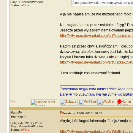
Skąd: Garwolin/Wrocław
A no gustu kwestia-owszem wyrażam tylko
Status:
offline
A ja nie napisałam, że nie możesz tego robić
Nie zaglądałam tu przez ostatnie... 2 tyg? Pow
Jeszcze przed wyjazdem namalowałam pejzażyk
http://kitty-mao.deviantart.com/art/Mountain
Natomiast przed chwilą skończyłam... coś, b
dziewczyna, ale efekt końcowy jest taki, że b
krzywa i fruzura taka dziwna ;/ ale z drugiej s
http://kitty-mao.deviantart.com/art/Uszka-15
Jutro spróbuję coś zmalować farbami.
_________________
Tomedonai negai kara hitotsu dake kanau no
Dare ni mo yuzuritaku wa nai yume wo tsukami
Mao
Wysłany: 25-02-2010, 10:54
Your Kitty :*
Akryle, jeśli kogoś interesuje. Jak już moja s
Dołączyła: 22 Sty 2006
Skąd: Garwolin/Wrocław
Status:
offline
http://kitty-mao.deviantart.com/art/Bath-1553