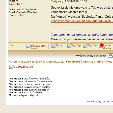
Mao
Wysłany: 07-03-2010, 16:38
Your Kitty :*
Spoko, ja się nie gniewam :p Tak więc od tej
Dołączyła: 22 Sty 2006
komentarze właśnie tam ;)
Skąd: Garwolin/Wrocław
Status:
offline
Na "koniec" wrzucam Niebieską Panią. Opis 
http://kitty-mao.deviantart.com/art/Lady-in-
_________________
Tomedonai negai kara hitotsu dake kanau no
Dare ni mo yuzuritaku wa nai yume wo tsukami
Wyświetl posty z ostatnich:
Forum Kotatsu
»
:: Kącik forumowicza ::..
»
Twórczość własna: grafika
»
Moje 
Nie możesz
pisać nowych tematów
Nie możesz
odpowiadać w tematach
Nie możesz
zmieniać swoich postów
Nie możesz
usuwać swoich postów
Nie możesz
głosować w ankietach
Nie możesz
załączać plików
Możesz
ściągać załączniki
Powered by
phpBB
mo