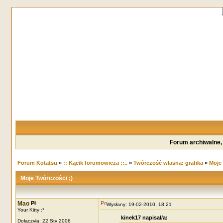
Forum archiwalne,
Forum Kotatsu
»
:: Kącik forumowicza ::..
»
Twórczość własna: grafika
»
Moje 
Moje Twórczości ;)
Mao
Wysłany: 19-02-2010, 18:21
Your Kitty :*
kinek17 napisał/a:
Dołączyła: 22 Sty 2006