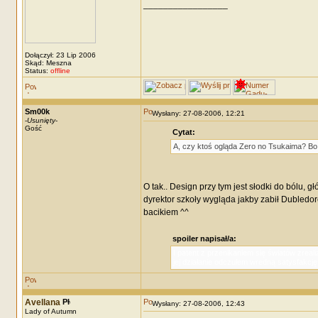
_________________
Dołączył: 23 Lip 2006
Skąd: Meszna
Status:
offline
Sm00k
Wysłany: 27-08-2006, 12:21
-
Usunięty
-
Gość
Cytat:
A, czy ktoś ogląda Zero no Tsukaima? Bo 
O tak.. Design przy tym jest słodki do bólu,
dyrektor szkoły wygląda jakby zabił Dubledor
bacikiem ^^
spoiler napisał/a:
I patent z przenikaniem się światów zreal
jej działanie odczułem wredną satysfakcję
Avellana
Wysłany: 27-08-2006, 12:43
Lady of Autumn