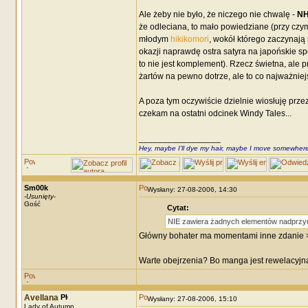
Ale żeby nie było, że niczego nie chwalę -
NH
że odleciana, to mało powiedziane (przy cz
młodym
hikikomori
, wokół którego zaczynają 
okazji naprawdę ostra satyra na japońskie sp
to nie jest komplement). Rzecz świetna, ale 
żartów na pewno dotrze, ale to co najważniejs
A poza tym oczywiście dzielnie wiosłuję prze
czekam na ostatni odcinek Windy Tales...
_________________
Hey, maybe I'll dye my hair, maybe I move somewhere
Sm00k
Wysłany: 27-08-2006, 14:30
-
Usunięty
-
Gość
Cytat:
NIE zawiera żadnych elementów nadprz
Główny bohater ma momentami inne zdanie 
Warte obejrzenia? Bo manga jest rewelacyjn
Avellana
Wysłany: 27-08-2006, 15:10
Lady of Autumn