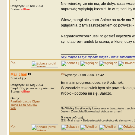
Nie twierdzę, że nie ma, ale dotychczas wsze
Dołączyła: 22 Kwi 2003
naprawdę wylądują kosmici, to w tej serii by m
Status:
offline
Wiesz, mangi nie znam. Anime na razie ma 7 z 
oglądania, z tym zastrzeżeniem co powyżej -
Ragnarokowcom? Jeśli to gdzieś odjeżdża w s
symulatorów randek (a scena, w której uczy s
_________________
Hey, maybe I'll dye my hair, maybe I move somewhere
Mai_chan
Wysłany: 27-08-2006, 15:42
Spirit of joy
Emma in progress, obecnie 9 odcinek.
Dołączyła: 18 Maj 2004
W zasadzie cokolwiek bym nie powiedziała, to
Skąd: Bóg jeden raczy wiedzieć...
Status:
offline
Krótko - podoba mi się. Bardzo.
Grupy:
Fanklub Lacus Clyne
_________________
Tajna Loża Knujów
WIP
Na Wielką Encyklopedię Larousse’a w dwudziestu trzech t
Jestem Zramolałą Biurokratką i dobrze mi z tym!
O męcę twórczej:
[23] <Mai_chan> Siedzenie poki co skończyło się na tym, 