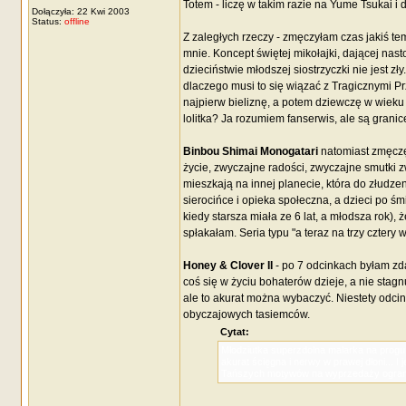
Totem - liczę w takim razie na Yume Tsukai i 
Dołączyła: 22 Kwi 2003
Status:
offline
Z zaległych rzeczy - zmęczyłam czas jakiś t
mnie. Koncept świętej mikołajki, dającej na
dzieciństwie młodszej siostrzyczki nie jest zł
dlaczego musi to się wiązać z Tragicznymi Pr
najpierw bieliznę, a potem dziewczę w wiek
lolitka? Ja rozumiem fanserwis, ale są granice
Binbou Shimai Monogatari
natomiast zmęczę 
życie, zwyczajne radości, zwyczajne smutki z
mieszkają na innej planecie, która do złudze
sierocińce i opieka społeczna, a dzieci po śm
kiedy starsza miała ze 6 lat, a młodsza rok), 
spłakałam. Seria typu "a teraz na trzy cztery
Honey & Clover II
- po 7 odcinkach byłam zda
coś się w życiu bohaterów dzieje, a nie stag
ale to akurat można wybaczyć. Niestety odcin
obyczajowych tasiemców.
Cytat:
Młodziutka superzdolna malarka na prog
akurat ścięgna i nerwy w prawej dłoni... I
Tańszych motywów na wyprzedaży ograny