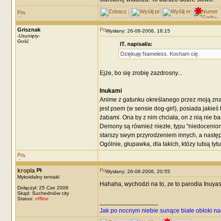
Grisznak
Wysłany: 26-08-2006, 18:15
-
Usunięty
-
Gość
IT. napisał/a:
Dziękuję Nameless. Kocham cię.
Ejże, bo się zrobię zazdrosny...
Inukami
Anime z gatunku określanego przez moją zna
jest psem (w sensie dog-girl), posiada jakie
żabami. Ona by z nim chciała, on z nią nie b
Demony są również niezłe, typu "niedoceniony
starszy swym przyrodzeniem innych, a następn
Ogólnie, głupawka, dla takich, któzy lubią tyt
kropla
Wysłany: 26-08-2006, 20:55
Mykoidalny tentakl
Hahaha, wychodzi na to, ze to parodia Inuya
Dołączył: 25 Cze 2006
Skąd: Suchedniów city
Status:
offline
_________________
Jak po nocnym niebie sunące białe obłoki na