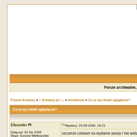
Forum archiwalne,
Forum Kotatsu
»
:: Kotatsu.pl ::..
»
Archiwum
»
Co w tej chwili oglądacie?
Co w tej chwili oglądacie?
Elleander
Wysłany: 25-08-2006, 19:22
Dołączył: 23 Sie 2006
szczerze czekam na wydanie yeasy i nie wid
Skąd: Gorzów Wielkopolski