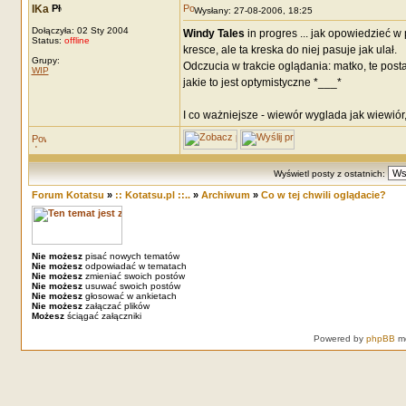
IKa
Wysłany: 27-08-2006, 18:25
Dołączyła: 02 Sty 2004
Windy Tales
in progres ... jak opowiedzieć 
Status:
offline
kresce, ale ta kreska do niej pasuje jak ulał.
Grupy:
Odczucia w trakcie oglądania: matko, te post
WIP
jakie to jest optymistyczne *___*
I co ważniejsze - wiewór wyglada jak wiewió
Wyświetl posty z ostatnich:
Forum Kotatsu
»
:: Kotatsu.pl ::..
»
Archiwum
»
Co w tej chwili oglądacie?
Nie możesz
pisać nowych tematów
Nie możesz
odpowiadać w tematach
Nie możesz
zmieniać swoich postów
Nie możesz
usuwać swoich postów
Nie możesz
głosować w ankietach
Nie możesz
załączać plików
Możesz
ściągać załączniki
Powered by
phpBB
mo