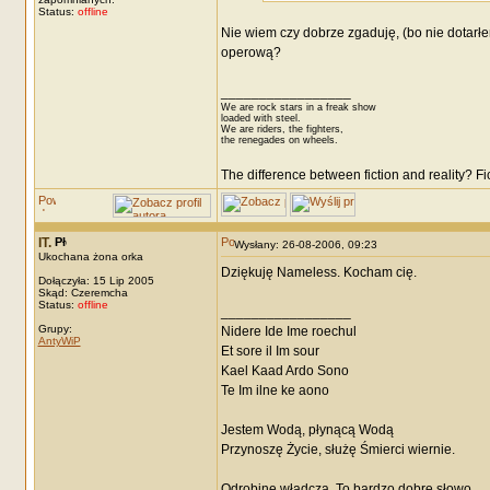
Status:
offline
Nie wiem czy dobrze zgaduję, (bo nie dotarł
operową?
_________________
We are rock stars in a freak show
loaded with steel.
We are riders, the fighters,
the renegades on wheels.
The difference between fiction and reality? F
IT.
Wysłany: 26-08-2006, 09:23
Ukochana żona orka
Dziękuję Nameless. Kocham cię.
Dołączyła: 15 Lip 2005
Skąd: Czeremcha
Status:
offline
_________________
Grupy:
Nidere Ide Ime roechul
AntyWiP
Et sore il Im sour
Kael Kaad Ardo Sono
Te Im ilne ke aono
Jestem Wodą, płynącą Wodą
Przynoszę Życie, służę Śmierci wiernie.
Odrobinę władcza. To bardzo dobre słowo.