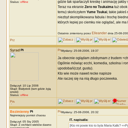
gdzie tak spartaczyli kreskę i animację jakb
Status:
offline
Teraz na ekranie
Zero no Tsukaima
tuż obo
temu) skończyłem
Yume Tsukai
, takie jakie
niezbyt skomplikowana fabuła i trochę biedn
których lepiej po ciemku nie oglądać, ale ma
Elleander
Ostatnio zmieniony przez
dnia 25-08-2006
Syrad
Wysłany: 25-08-2006, 19:37
Ja obecnie oglądam zdobymam z trudem <chli
Ogólnie mówiąc ecchi, komedia, szkolna i roma
upodobań(czyt. gustu).
Kto wie może nawet recke napisze
Ale raczej się na nią długo poczeeeka.
Dołączył: 10 Lip 2006
Skąd: Białystok (tam gdzie żyją
smoki)
Status:
offline
Bezimienny
Wysłany: 25-08-2006, 20:32
Najmniejszy pomiot chaosu
IT. napisał/a:
Dołączył: 05 Sty 2005
Skąd: Z otchłani wieków dawno
[Kto mi powie kto to byla Maria Kalls? <<Py
zapomnianych.