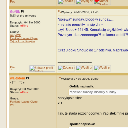
GoNik
Wysłany: 26-08-2006, 21:43
歌姫 of the universe
*śpiewa* sunday, blood+y sunday....
Dołączyła: 04 Sie 2005
<nie, nie pomyliły mi się dni>
Status:
offline
czyli Blood+ 44 i 45. Komuś się ciężki świr wk
Grupy:
Poza tym: dlaczeeeeeego?! co komu zrobili?! i
AntyWiP
Fanklub Lacus Clyne
Tajna Loża Knujów
Oraz Jigoku Shoujo do 17 odcinka. Naprawdę 
_________________
wa-totem
Wysłany: 27-08-2006, 10:50
┐(￣ー￣)┌
GoNik napisał/a:
Dołączył: 03 Mar 2005
*śpiewa* sunday, blood+y sunday....
Status:
offline
<przyłącza się>
Grupy:
Fanklub Lacus Clyne
xD
WIP
Tak, te stada rozochoconych Yaoistek mnie p
spoiler napisał/a: