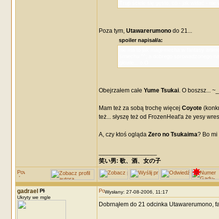
Trup ściele się gęsto, co - jak widać - 
Poza tym,
Utawarerumono
do 21...
spoiler napisał/a:
nie ma to jak magi-mecha w fantasy anime
śmiechu ^^; a dobrego sprowadzonego na z
głowie... o.O
Obejrzałem całe
Yume Tsukai
. O boszsz... ~
Mam też za sobą trochę więcej
Coyote
(konkr
też... słyszę też od FrozenHeat'a że yesy wr
A, czy ktoś ogląda
Zero no Tsukaima
? Bo mi 
_________________
笑い男: 歌、酒、女の子 DRM: terror
gadrael
Wysłany: 27-08-2006, 11:17
Ukryty we mgle
Dobrnąłem do 21 odcinka Utawarerumono, fakty