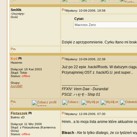
Sm00k
Wysłany: 10-09-2006, 19:58
-
Usunięty
-
Gość
Cytat:
Macross Zero
Dzięki z aprzypomnienie. Cyrku Itano mi bra
Keii
Wysłany: 10-09-2006, 22:38
Hasemo
Już po 22 epie .hack//Roots. W dalszym ciąg
Dołączył: 16 Kwi 2003
Przynajmniej OST z .hack//G.U. jest super...
Skąd: Tokio
Status:
offline
Grupy:
_________________
AntyWiP
FFXIV: Vern Dae - Durandal
PSO2: ハセモ - Ship 01
Fistaszek
Wysłany: 12-09-2006, 07:30
Bałnto xD
Hmm.. a to moja lista anime które aktualnie 
Dołączył: 11 Wrz 2006
Skąd: z Fistaszkowa (Kamienna
Góra)
Bleach
- Ale to tylko dlatego, że co tydzień 
Status:
offline