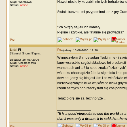
Nawet niezłe tylko zabili nie tych bohaterów 
Skąd: Warszawa
Status:
offline
Świat strasznie mi przypominał ten z gry Gra
_________________
"Ich okręty są jak ich kobiety...
Piękne i szybkie, ale fatalnie się prowadzą"
Udai
Wysłany: 10-09-2006, 19:36
[N]atural [B]orn [E]goist
Wymęczyłem Shingetsutan Tsukihime - i stwie
Dołączył: 26 Mar 2006
kupy wszystkie części składowe tej produkcji 
Skąd: Częstochowa
Status:
offline
wampirach ani też ta spod znaku "szkolnych" 
wśrodku chaos gdzie fabuła się miota i nie p
dowiadujemy się kto jest kim i co właściwie 
nierozwiązanych kilka wątków co dziwi gdy w
rzędu samych bdb rzeczy trafi się coś poniżej
Teraz biorę się za Texhnolyze ...
_________________
"It is a good viewpoint to see the world as
that it was only a dream. It is said that the wo