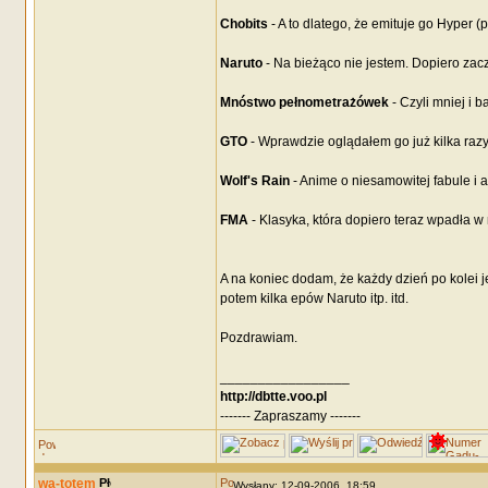
Chobits
- A to dlatego, że emituje go Hyper 
Naruto
- Na bieżąco nie jestem. Dopiero za
Mnóstwo pełnometrażówek
- Czyli mniej i 
GTO
- Wprawdzie oglądałem go już kilka razy
Wolf's Rain
- Anime o niesamowitej fabule i a
FMA
- Klasyka, która dopiero teraz wpadła w 
A na koniec dodam, że każdy dzień po kolei j
potem kilka epów Naruto itp. itd.
Pozdrawiam.
_________________
http://dbtte.voo.pl
------- Zapraszamy -------
wa-totem
Wysłany: 12-09-2006, 18:59