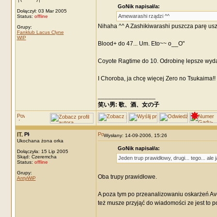
GoNik napisał/a:
Dołączył: 03 Mar 2005
Amewarashi rządzi ^^
Status:
offline
Nihaha ^^ A Zashikiwarashi puszcza parę us
Grupy:
Fanklub Lacus Clyne
WIP
Blood+ do 47... Um. Eto~~ o__O"
Coyote Ragtime do 10. Odrobinę lepsze wyda
I Choroba, ja chcę więcej Zero no Tsukaima!!
_________________
笑い男: 歌、酒、女の子 DRM: terror
IT.
Wysłany: 14-09-2006, 15:26
Ukochana żona orka
GoNik napisał/a:
Dołączyła: 15 Lip 2005
Skąd: Czeremcha
Jeden trup prawidłowy, drugi... tego... al
Status:
offline
Grupy:
Oba trupy prawidłowe.
AntyWiP
A poza tym po przeanalizowaniu oskarżeń Av
też musze przyjąć do wiadomości ze jest to p