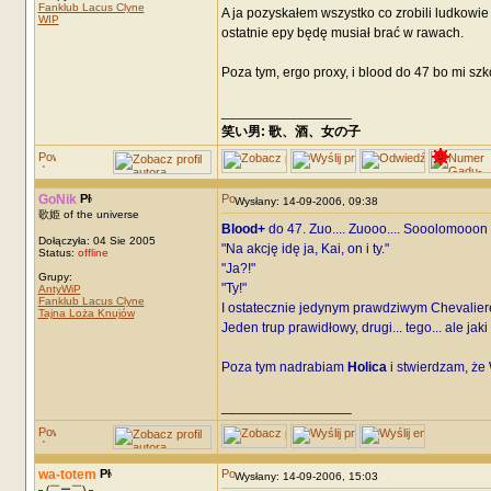
Fanklub Lacus Clyne
A ja pozyskałem wszystko co zrobili ludkowie 
WIP
ostatnie epy będę musiał brać w rawach.
Poza tym, ergo proxy, i blood do 47 bo mi szk
_________________
笑い男: 歌、酒、女の子 DRM: terror
GoNik
Wysłany: 14-09-2006, 09:38
歌姫 of the universe
Blood+
do 47. Zuo.... Zuooo.... Sooolomooon
Dołączyła: 04 Sie 2005
"Na akcję idę ja, Kai, on i ty."
Status:
offline
"Ja?!"
Grupy:
"Ty!"
AntyWiP
Fanklub Lacus Clyne
I ostatecznie jedynym prawdziwym Chevalierem 
Tajna Loża Knujów
Jeden trup prawidłowy, drugi... tego... ale ja
Poza tym nadrabiam
Holica
i stwierdzam, że
_________________
wa-totem
Wysłany: 14-09-2006, 15:03
┐(￣ー￣)┌