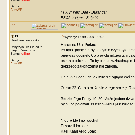
Grupy:
_________________
AntyWiP
FFXIV: Vern Dae - Durandal
PSO2: ハセモ - Ship 01
IT.
Wysłany: 13-09-2006, 09:07
Ukochana żona orka
Hitsuji no Uta. Piękne...
Dołączyła: 15 Lip 2005
By było gdyby nie było o tym o czym było. P
Skąd: Czeremcha
Status:
offline
pierwszy odcinek. Co prawda gdzieś tam dzwon
Grupy:
ostatnie odcinki... To było takie wzhushaące
AntyWiP
dobrzego zakonczenia nie zniosła.
Dalej Air Gear. Ech jak miło się ogląda coś 
Ouran 22. Głupio mi że się z tego śmieję. To
Będzie Ergo Proxy 19, 20: Może jestem dziwna 
było. [co po chwili zastanowienia jest bardzo
_________________
Nidere Ide Ime roechul
Et sore il Im sour
Kael Kaad Ardo Sono