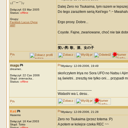
┐(￣ー￣)┌
Dalej Zero no Tsukaima, tym razem w lepszej 
Dołączył: 03 Mar 2005
Do tego zaraziłem serią Keii'ego ^.~ Mwahah
Status:
offline
Grupy:
Ergo proxy. Dobre...
Fanklub Lacus Clyne
WIP
Coyote. Fajne, zwariowane, choć nie tak dobre 
_________________
笑い男: 歌、酒、女の子 DRM: terror
magu
Wysłany: 12-09-2006, 19:49
dreamer..
skończyłem Iriya no Sora UFO no Natsu i Ajim
Dołączył: 22 Cze 2006
są świetni.. zresztą nie tylko oni.... przypadł
Skąd: znienacka..
Status:
offline
_________________
Watashi wa L desu..
Keii
Wysłany: 12-09-2006, 21:28
Hasemo
Zero no Tsukaima (przez totema :P)
Dołączył: 16 Kwi 2003
A potem w kolejce czeka REC ~~
Skąd: Tokio
Status:
offline