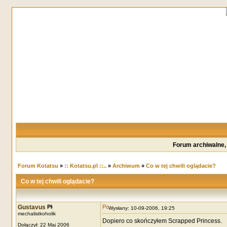
Forum archiwalne,
Forum Kotatsu
»
:: Kotatsu.pl ::..
»
Archiwum
»
Co w tej chwili oglądacie?
Co w tej chwili oglądacie?
Gustavus
Wysłany: 10-09-2006, 19:25
mechalistkoholik
Dopiero co skończyłem Scrapped Princess.
Dołączył: 22 Maj 2006