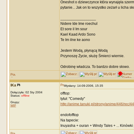
Oneshot o dziewczynce która wynajęła szermie
pytanie... Jak on to wszystko zeżarł u licha s
_________________
Nidere Ide Ime roechul
Et sore il Im sour
Kael Kaad Ardo Sono
Te Im ilne ke aono
Jestem Wodą, płynącą Wodą
Przynoszę Życie, służę Śmierci wiernie.
Odrobinę władcza. To bardzo dobre słowo.
IKa
Wysłany: 14-09-2006, 15:35
Dołączyła: 02 Sty 2004
offtop:
Status:
offline
tytuł: "Comedy"
Grupy:
http://anime.tanuki.pl/strony/anime/446/rec/4
WIP
endofofftop
Na tapecie:
Inuyasha + ouran + Windy Tales + ... Kinówki