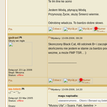
Te Im ilne ke aono
Jestem Wodą, płynącą Wodą
Przynoszę Życie, służę Śmierci wiernie.
Odrobinę władcza. To bardzo dobre słowo.
gadrael
Wysłany: 13-09-2006, 09:29
Ukryty we mgle
Skonczony Black Cat, 48 odcinek B+ i zacząłe
skończeniu nie jestem w stanie za bardzo po
wezme, a może FMP TSR... :)
_________________
Dołączył: 23 Lip 2006
Skąd: Meszna
Status:
offline
wa-totem
Wysłany: 13-09-2006, 14:20
┐(￣ー￣)┌
magu napisał/a:
Dołączył: 03 Mar 2005
utawarerumono... Oboro i Benawi są świetni
Status:
offline
"Musou Uta", i Suara. Fakt, świetne :>
Grupy: