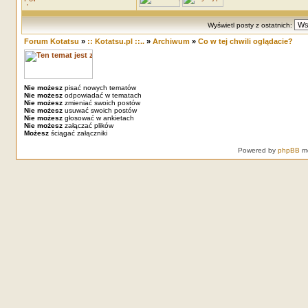
Wyświetl posty z ostatnich:
Forum Kotatsu
»
:: Kotatsu.pl ::..
»
Archiwum
»
Co w tej chwili oglądacie?
Nie możesz
pisać nowych tematów
Nie możesz
odpowiadać w tematach
Nie możesz
zmieniać swoich postów
Nie możesz
usuwać swoich postów
Nie możesz
głosować w ankietach
Nie możesz
załączać plików
Możesz
ściągać załączniki
Powered by
phpBB
mo