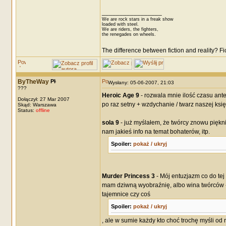
_________________
We are rock stars in a freak show
loaded with steel.
We are riders, the fighters,
the renegades on wheels.
The difference between fiction and reality? F
ByTheWay
Wysłany: 05-06-2007, 21:03
???
Heroic Age 9
- rozwala mnie ilość czasu an
Dołączył: 27 Mar 2007
po raz setny + wzdychanie / twarz naszej księ
Skąd: Warszawa
Status:
offline
sola 9
- już myślałem, że twórcy znowu pięk
nam jakieś info na temat bohaterów, itp.
Spoiler:
pokaż / ukryj
Murder Princess 3
- Mój entuzjazm co do tej 
mam dziwną wyobraźnię, albo wina twórców - s
tajemnice czy coś
Spoiler:
pokaż / ukryj
, ale w sumie każdy kto choć trochę myśli od r