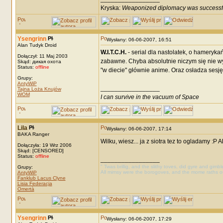
Kryska:
Weaponized diplomacy was successf
Ysengrinn
Wysłany: 06-06-2007, 16:51
Alan Tudyk Droid
W.I.T.C.H.
- serial dla nastolatek, o hameryk
Dołączył: 11 Maj 2003
zabawne. Chyba absolutnie niczym się nie wy
Skąd: дикая охота
Status:
offline
"w diecie" głównie anime. Oraz osładza sesję 
Grupy:
AntyWiP
_________________
Tajna Loża Knujów
WOM
I can survive in the vacuum of Space
Lila
Wysłany: 06-06-2007, 17:14
BAKA Ranger
Wilku, wiesz... ja z siotra tez to ogladamy :P 
Dołączyła: 19 Wrz 2006
Skąd: [CENSORED]
Status:
offline
_________________
" Twas brillig, and the slithy toves, did gyre and gimb
Grupy:
All mimsy were the borogoves, and the mome raths o
AntyWiP
Fanklub Lacus Clyne
Lisia Federacja
Omertà
Ysengrinn
Wysłany: 06-06-2007, 17:29