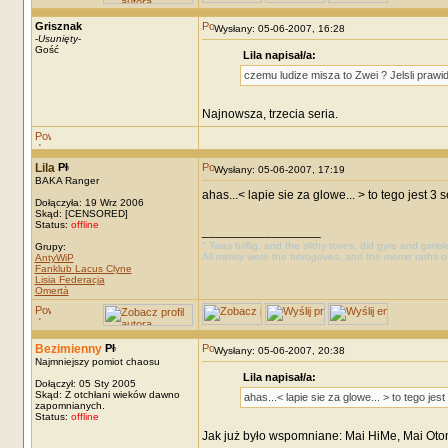
Grisznak
Wysłany: 05-06-2007, 16:28
-
Usunięty
-
Gość
Lila napisał/a:
czemu ludize misza to Zwei ? Jelsli prawi
Najnowsza, trzecia seria.
Lila
Wysłany: 05-06-2007, 17:19
BAKA Ranger
ahas...< lapie sie za glowe... > to tego jest 
Dołączyła: 19 Wrz 2006
Skąd: [CENSORED]
Status:
offline
_________________
" Twas brillig, and the slithy toves, did gyre and gimb
Grupy:
All mimsy were the borogoves, and the mome raths o
AntyWiP
Fanklub Lacus Clyne
Lisia Federacja
Omertà
Bezimienny
Wysłany: 05-06-2007, 20:38
Najmniejszy pomiot chaosu
Lila napisał/a:
Dołączył: 05 Sty 2005
Skąd: Z otchłani wieków dawno
ahas...< lapie sie za glowe... > to tego je
zapomnianych.
Status:
offline
Jak już było wspomniane: Mai HiMe, Mai Oto