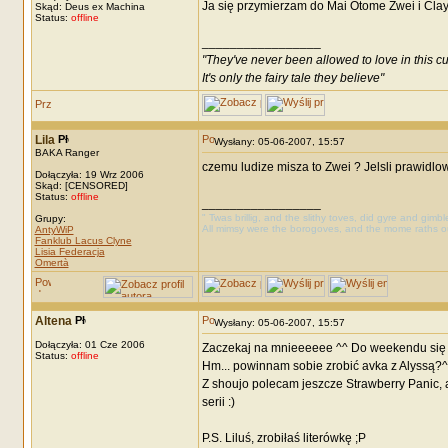
Ja się przymierzam do Mai Otome Zwei i Cla
Skąd: Deus ex Machina
Status:
offline
_________________
"They've never been allowed to love in this c
It's only the fairy tale they believe"
Lila
Wysłany: 05-06-2007, 15:57
BAKA Ranger
czemu ludize misza to Zwei ? Jelsli prawidlo
Dołączyła: 19 Wrz 2006
Skąd: [CENSORED]
Status:
offline
_________________
" Twas brillig, and the slithy toves, did gyre and gimb
Grupy:
All mimsy were the borogoves, and the mome raths o
AntyWiP
Fanklub Lacus Clyne
Lisia Federacja
Omertà
Altena
Wysłany: 05-06-2007, 15:57
Dołączyła: 01 Cze 2006
Zaczekaj na mnieeeeee ^^ Do weekendu się 
Status:
offline
Hm... powinnam sobie zrobić avka z Alyssą?^
Z shoujo polecam jeszcze Strawberry Panic, 
serii :)
P.S. Liluś, zrobiłaś literówkę ;P