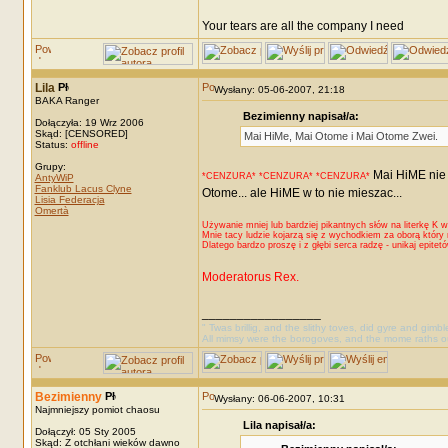
Your tears are all the company I need
Lila
Wysłany: 05-06-2007, 21:18
BAKA Ranger
Bezimienny napisał/a:
Dołączyła: 19 Wrz 2006
Skąd: [CENSORED]
Mai HiMe, Mai Otome i Mai Otome Zwei.
Status:
offline
Grupy:
Mai HiME nie j
*CENZURA* *CENZURA* *CENZURA*
AntyWiP
Fanklub Lacus Clyne
Otome... ale HiME w to nie mieszac...
Lisia Federacja
Omertà
Używanie mniej lub bardziej pikantnych słów na literkę K 
Mnie tacy ludzie kojarzą się z wychodkiem za oborą który 
Dlatego bardzo proszę i z głębi serca radzę - unikaj epitet
Moderatorus Rex.
_________________
" Twas brillig, and the slithy toves, did gyre and gimb
All mimsy were the borogoves, and the mome raths o
Bezimienny
Wysłany: 06-06-2007, 10:31
Najmniejszy pomiot chaosu
Lila napisał/a:
Dołączył: 05 Sty 2005
Skąd: Z otchłani wieków dawno