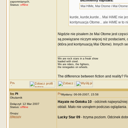
Bezimienny napisał/a:
zapomnianych.
Status:
offline
Mai HiMe, Mai Otome i Mai Otome
kurde, kurde,kurde... Mai HiME nie je
kontynuacja Otome... ale HiME w to ni
Nigdzie nie pisałem że Mai Otome jest częsci
są powiązane niczym więcej niż postaciami, o
(która jest kontynuacją Mai Otome). Innych se
_________________
We are rock stars in a freak show
loaded with steel.
We are riders, the fighters,
the renegades on wheels.
The difference between fiction and reality? F
fm
Wysłany: 06-06-2007, 15:58
Okularnik
Hayate no Gotoku 10
- odcinek najwyraźniej 
Dołączył: 12 Mar 2007
oblali. Mało nie usnąłem podczas oglądania.
Status:
offline
Grupy:
Alijenoty
Lucky Star 09
- trzyma poziom. Odcinek dobr
_________________