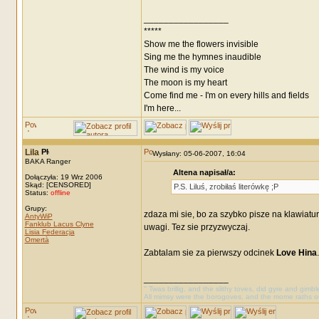
_________________
*****
Show me the flowers invisible
Sing me the hymnes inaudible
The wind is my voice
The moon is my heart
Come find me - I'm on every hills and fields
I'm here...
Lila
Wysłany: 05-06-2007, 16:04
BAKA Ranger
Altena napisał/a:
Dołączyła: 19 Wrz 2006
Skąd: [CENSORED]
P.S. Liluś, zrobiłaś literówkę ;P
Status:
offline
Grupy:
zdaza mi sie, bo za szybko pisze na klawiatur
AntyWiP
Fanklub Lacus Clyne
uwagi. Tez sie przyzwyczaj.
Lisia Federacja
Omertà
Zabtalam sie za pierwszy odcinek
Love Hina
_________________
" Twas brillig, and the slithy toves, did gyre and gimb
All mimsy were the borogoves, and the mome raths o