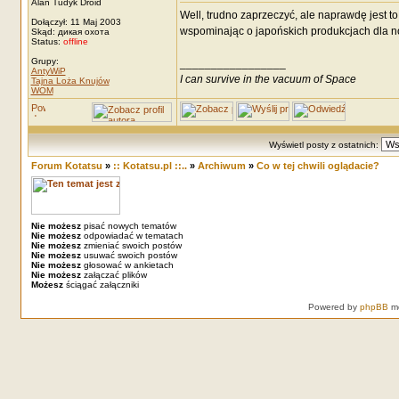
Alan Tudyk Droid
Well, trudno zaprzeczyć, ale naprawdę jest t
Dołączył: 11 Maj 2003
wspominając o japońskich produkcjach dla no-
Skąd: дикая охота
Status:
offline
Grupy:
_________________
AntyWiP
I can survive in the vacuum of Space
Tajna Loża Knujów
WOM
Wyświetl posty z ostatnich:
Forum Kotatsu
»
:: Kotatsu.pl ::..
»
Archiwum
»
Co w tej chwili oglądacie?
Nie możesz
pisać nowych tematów
Nie możesz
odpowiadać w tematach
Nie możesz
zmieniać swoich postów
Nie możesz
usuwać swoich postów
Nie możesz
głosować w ankietach
Nie możesz
załączać plików
Możesz
ściągać załączniki
Powered by
phpBB
mo