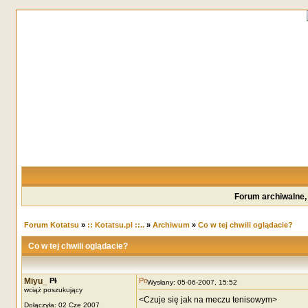
Forum archiwalne,
Forum Kotatsu
»
:: Kotatsu.pl ::..
»
Archiwum
»
Co w tej chwili oglądacie?
Co w tej chwili oglądacie?
Miyu_
Wysłany: 05-06-2007, 15:52
wciąż poszukujący
<Czuje się jak na meczu tenisowym>
Dołączyła: 02 Cze 2007