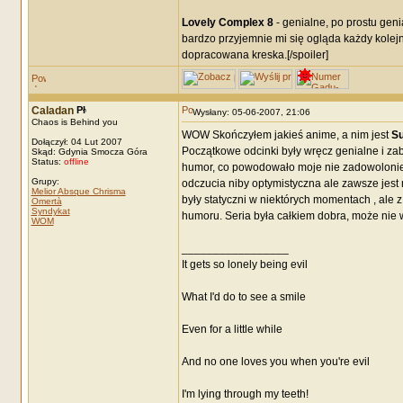
Lovely Complex 8
- genialne, po prostu geni
bardzo przyjemnie mi się ogląda każdy kolej
dopracowana kreska.[/spoiler]
Caladan
Wysłany: 05-06-2007, 21:06
Chaos is Behind you
WOW Skończyłem jakieś anime, a nim jest
S
Dołączył: 04 Lut 2007
Początkowe odcinki były wręcz genialne i zab
Skąd: Gdynia Smocza Góra
Status:
offline
humor, co powodowało moje nie zadowolonie
Grupy:
odczucia niby optymistyczna ale zawsze jest
Melior Absque Chrisma
były statyczni w niektórych momentach , ale z
Omertà
Syndykat
humoru. Seria była całkiem dobra, może nie 
WOM
_________________
It gets so lonely being evil
What I'd do to see a smile
Even for a little while
And no one loves you when you're evil
I'm lying through my teeth!