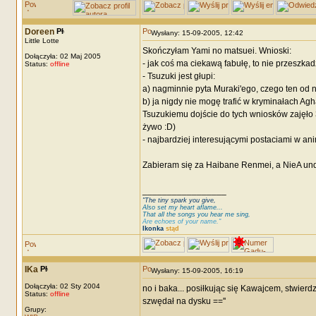
Doreen
Wysłany: 15-09-2005, 12:42
Little Lotte
Skończyłam Yami no matsuei. Wnioski:
Dołączyła: 02 Maj 2005
- jak coś ma ciekawą fabułę, to nie przeszkad
Status:
offline
- Tsuzuki jest głupi:
a) nagminnie pyta Muraki'ego, czego ten od ni
b) ja nigdy nie mogę trafić w kryminałach Agh
Tsuzukiemu dojście do tych wniosków zajęło 
żywo :D)
- najbardziej interesującymi postaciami w an
Zabieram się za Haibane Renmei, a NieA unde
_________________
"The tiny spark you give,
Also set my heart aflame...
That all the songs you hear me sing,
Are echoes of your name."
Ikonka
stąd
IKa
Wysłany: 15-09-2005, 16:19
Dołączyła: 02 Sty 2004
no i baka... posiłkując się Kawajcem, stwierd
Status:
offline
szwędał na dysku ==''
Grupy: