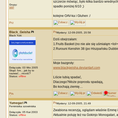
szczerze mówiąc, było kilka bardzo wrednych 
Grupy:
spadło poniżej 6/10 ;)
WIP
kolejne OAV-ka i Gluhen :/
Black_Geisha
Wysłany: 12-09-2005, 20:58
Black Yuki
Dziś obejrzałam:
1.Fruits Basket (no nie ale się uśmiałąm <lol>
2.Rurouni Kenshin 38 (po Hiszpańsku Dubbin
_________________
Moje bazgroły:
www.blackgeisha.deviantart.com
Dołączyła: 03 Wrz 2005
Skąd: hm....jak by to
nazwać....nicość?
Status:
offline
Liście lubią spadać,
Dlaczego?Może poprostu spadają,
Bo kochają ziemię....
Yumegari
Wysłany: 12-09-2005, 21:49
Feministka szowiniska
Zwabiona recenzją, oglądam właśnie Emmę i 
Dołączyła: 05 Kwi 2003
Aktualnie poluję też na Gokinjo Monogatari, al
Status:
offline