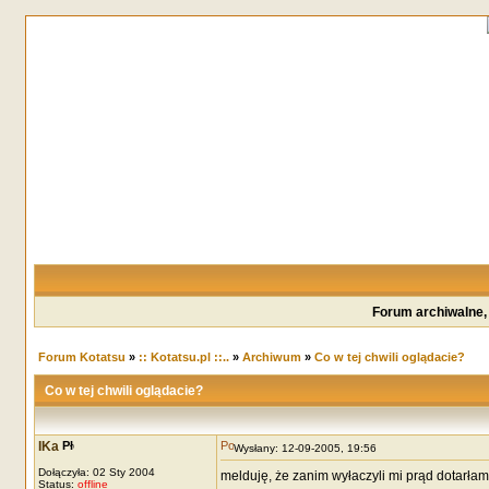
Forum archiwalne,
Forum Kotatsu
»
:: Kotatsu.pl ::..
»
Archiwum
»
Co w tej chwili oglądacie?
Co w tej chwili oglądacie?
IKa
Wysłany: 12-09-2005, 19:56
Dołączyła: 02 Sty 2004
melduję, że zanim wyłaczyli mi prąd dotarłam 
Status:
offline