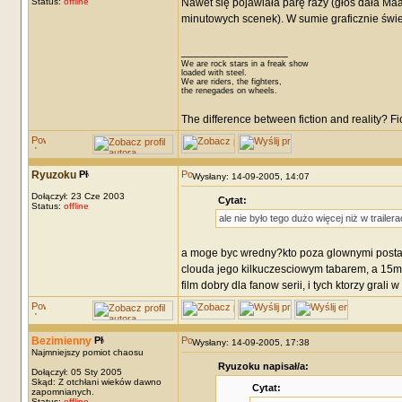
Status:
offline
Nawet się pojawiała parę razy (głos dała Maay
minutowych scenek). W sumie graficznie świetn
_________________
We are rock stars in a freak show
loaded with steel.
We are riders, the fighters,
the renegades on wheels.
The difference between fiction and reality? F
Ryuzoku
Wysłany: 14-09-2005, 14:07
Dołączył: 23 Cze 2003
Cytat:
Status:
offline
ale nie było tego dużo więcej niż w traile
a moge byc wredny?kto poza glownymi postacia
clouda jego kilkuczesciowym tabarem, a 15min
film dobry dla fanow serii, i tych ktorzy gral
Bezimienny
Wysłany: 14-09-2005, 17:38
Najmniejszy pomiot chaosu
Ryuzoku napisał/a:
Dołączył: 05 Sty 2005
Skąd: Z otchłani wieków dawno
Cytat:
zapomnianych.
Status:
offline