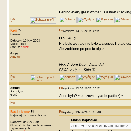
_________________
Behind every great woman is a man checking
Keii
Wysłany: 13-09-2005, 06:51
Hasemo
FFVII:AC ;D
Dołączył: 16 Kwi 2003
Nie było złe, ale nie było też super. No ale có
Skąd: Tokio
Status:
offline
Ale zrobione po prostu pięknie
Grupy:
AntyWiP
_________________
FFXIV: Vern Dae - Durandal
PSO2: ハセモ - Ship 01
Sm00k
Wysłany: 13-09-2005, 20:51
-
Usunięty
-
Gość
Aeris była? <kluczowe pytanie padło>] >
Bezimienny
Wysłany: 13-09-2005, 23:49
Najmniejszy pomiot chaosu
Sm00k napisał/a:
Dołączył: 05 Sty 2005
Skąd: Z otchłani wieków dawno
Aeris była? <kluczowe pytanie padło>] >
zapomnianych.