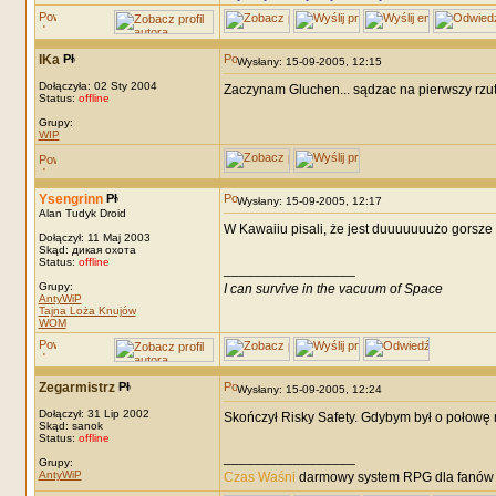
IKa
Wysłany: 15-09-2005, 12:15
Dołączyła: 02 Sty 2004
Zaczynam Gluchen... sądzac na pierwszy rzut 
Status:
offline
Grupy:
WIP
Ysengrinn
Wysłany: 15-09-2005, 12:17
Alan Tudyk Droid
W Kawaiiu pisali, że jest duuuuuuużo gorsze
Dołączył: 11 Maj 2003
Skąd: дикая охота
Status:
offline
_________________
Grupy:
I can survive in the vacuum of Space
AntyWiP
Tajna Loża Knujów
WOM
Zegarmistrz
Wysłany: 15-09-2005, 12:24
Dołączył: 31 Lip 2002
Skończył Risky Safety. Gdybym był o połowę 
Skąd: sanok
Status:
offline
_________________
Grupy:
AntyWiP
Czas Waśni
darmowy system RPG dla fanów F