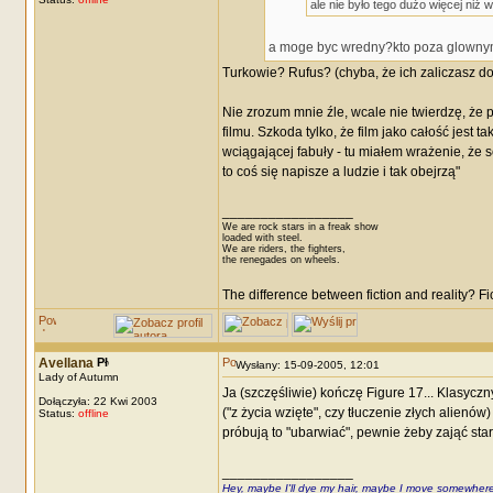
ale nie było tego dużo więcej niż 
a moge byc wredny?kto poza glownymi
Turkowie? Rufus? (chyba, że ich zaliczasz do
Nie zrozum mnie źle, wcale nie twierdzę, że p
filmu. Szkoda tylko, że film jako całość jest 
wciągającej fabuły - tu miałem wrażenie, że 
to coś się napisze a ludzie i tak obejrzą"
_________________
We are rock stars in a freak show
loaded with steel.
We are riders, the fighters,
the renegades on wheels.
The difference between fiction and reality? F
Avellana
Wysłany: 15-09-2005, 12:01
Lady of Autumn
Ja (szczęśliwie) kończę Figure 17... Klasycz
Dołączyła: 22 Kwi 2003
("z życia wzięte", czy tłuczenie złych alienów
Status:
offline
próbują to "ubarwiać", pewnie żeby zająć star
_________________
Hey, maybe I'll dye my hair, maybe I move somewhere