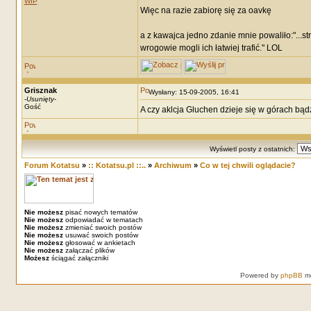
WIP
Więc na razie zabiorę się za oavkę
a z kawajca jedno zdanie mnie powaliło:"...str
wrogowie mogli ich łatwiej trafić." LOL
Grisznak
Wysłany: 15-09-2005, 16:41
-
Usunięty
-
Gość
A czy aklcja Gluchen dzieje się w górach bąd
Wyświetl posty z ostatnich:
Forum Kotatsu
»
:: Kotatsu.pl ::..
»
Archiwum
»
Co w tej chwili oglądacie?
Nie możesz
pisać nowych tematów
Nie możesz
odpowiadać w tematach
Nie możesz
zmieniać swoich postów
Nie możesz
usuwać swoich postów
Nie możesz
głosować w ankietach
Nie możesz
załączać plików
Możesz
ściągać załączniki
Powered by
phpBB
mo