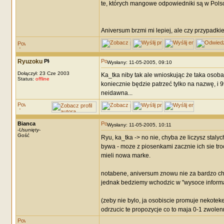
te, których mangowe odpowiedniki są w Polsce 
Aniversum brzmi mi lepiej, ale czy przypadkie
Ryuzoku
Wysłany: 11-05-2005, 09:10
Dołączył: 23 Cze 2003
Ka_tka niby tak ale wnioskując że taka osoba
Status:
offline
koniecznie będzie patrzeć tylko na nazwę, i 
neidawna...
Bianca
Wysłany: 11-05-2005, 10:11
-
Usunięty
-
Gość
Ryu, ka_tka -> no nie, chyba ze liczysz staly
bywa - moze z piosenkami zacznie ich sie tro
mieli nowa marke.
notabene, aniversum znowu nie za bardzo cho
jednak bedziemy wchodzic w "wysoce informacy
(zeby nie bylo, ja osobiscie promuje nekotek
odrzucic te propozycje co to maja 0-1 zwolen