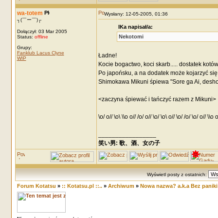
wa-totem
Wysłany: 12-05-2005, 01:36
┐(￣ー￣)┌
IKa napisał/a:
Dołączył: 03 Mar 2005
Nekotomi
Status:
offline
Grupy:
Fanklub Lacus Clyne
Ładne!
WIP
Kocie bogactwo, koci skarb..... dostatek kotó
Po japońsku, a na dodatek może kojarzyć się 
Shimokawa Mikuni śpiewa "Sore ga Ai, deshou?
<zaczyna śpiewać i tańczyć razem z Mikuni>
\o/ o// \o\ \\o o// /o/ o// \o/ \o\ o// \o/ /o/ \o/ o// \\o o
_________________
笑い男: 歌、酒、女の子 DRM: terror
Wyświetl posty z ostatnich:
Forum Kotatsu
»
:: Kotatsu.pl ::..
»
Archiwum
»
Nowa nazwa? a.k.a Bez paniki -