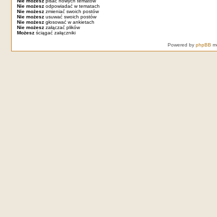
Nie możesz
pisać nowych tematów
Nie możesz
odpowiadać w tematach
Nie możesz
zmieniać swoich postów
Nie możesz
usuwać swoich postów
Nie możesz
głosować w ankietach
Nie możesz
załączać plików
Możesz
ściągać załączniki
Powered by
phpBB
mo