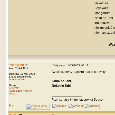
Nekotomi
Soyokaze
Mangarium
Neko no Tabi
inna nazwa
nie zmieniać 
nie mam zdan
Wsz
Ysengrinn
Wysłany: 11-05-2005, 00:19
Alan Tudyk Droid
Dzisiejsze(wczorajsze) nasze pomysły:
Dołączył: 11 Maj 2003
Skąd: дикая охота
Status:
offline
Tama no Tabi,
Grupy:
Neko no Tabi
AntyWiP
Tajna Loża Knujów
WOM
_________________
I can survive in the vacuum of Space