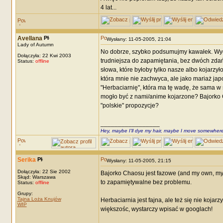
4 lat...
Avellana
Wysłany: 11-05-2005, 21:04
Lady of Autumn
No dobrze, szybko podsumujmy kawałek. Wyglą
Dołączyła: 22 Kwi 2003
trudniejsza do zapamiętania, bez dwóch zdań.
Status:
offline
słowa, które byłoby tylko nasze albo kojarzy
która mnie nie zachwyca, ale jako mariaż ja
"Herbaciarnię", która ma tę wadę, że sama w
mogło być z nami/anime kojarzone? Bajorko Ch
"polskie" propozycje?
_________________
Hey, maybe I'll dye my hair, maybe I move somewhere
Serika
Wysłany: 11-05-2005, 21:15
Dołączyła: 22 Sie 2002
Bajorko Chaosu jest fazowe (and my own, my pre
Skąd: Warszawa
to zapamiętywalne bez problemu.
Status:
offline
Grupy:
Tajna Loża Knujów
Herbaciarnia jest fajna, ale też się nie koja
WIP
większośc, wystarczy wpisać w googlach!