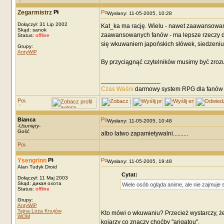
Zegarmistrz
Wysłany: 11-05-2005, 10:28
Dołączył: 31 Lip 2002
Kat_ka ma rację. Wielu - nawet zaawansowanyc
Skąd: sanok
zaawansowanych fanów - ma lepsze rzeczy do 
Status:
offline
się wkuwaniem japońskich słówek, siedzeniu na
Grupy:
AntyWiP
By przyciągnąć czytelników musimy być zrozum
_________________
Czas Waśni
darmowy system RPG dla fanów F
Bianca
Wysłany: 11-05-2005, 10:48
-
Usunięty
-
Gość
albo latwo zapamietywalni..........
Ysengrinn
Wysłany: 11-05-2005, 19:48
Alan Tudyk Droid
Cytat:
Dołączył: 11 Maj 2003
Skąd: дикая охота
Wiele osób ogląda anime, ale nie zajmuje
Status:
offline
Grupy:
AntyWiP
Tajna Loża Knujów
Kto mówi o wkuwaniu? Przecież wystarczy, że
WOM
kojarzy co znaczy choćby "arigatou".