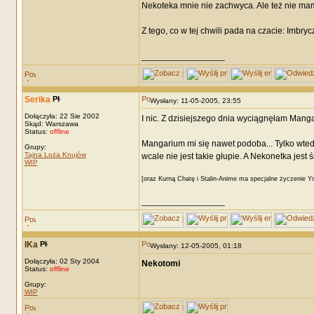
Nekoteka mnie nie zachwyca. Ale też nie mam d
Z tego, co w tej chwili pada na czacie: Imbr
_________________
Serika
Wysłany: 11-05-2005, 23:55
Dołączyła: 22 Sie 2002
I nic. Z dzisiejszego dnia wyciągnęłam Mang
Skąd: Warszawa
Status:
offline
Mangarium mi się nawet podoba... Tylko wtedy
Grupy:
Tajna Loża Knujów
wcale nie jest takie głupie. A Nekonetka jest 
WIP
[oraz Kurną Chatę i Stalin-Anime ma specjalne życzenie Y
_________________
IKa
Wysłany: 12-05-2005, 01:18
Dołączyła: 02 Sty 2004
Nekotomi
Status:
offline
Grupy:
WIP