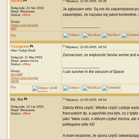
Serika
Wysłany: 11-05-2005, 00:36
Dołączyła: 22 Sie 2002
Ja zgłaszam veto. Są nie do zapamiętania prz
Skąd: Warszawa
zapamiętać, że nazywa się jakoś konkretnie, a
Status:
offline
Grupy:
Tajna Loża Knujów
_________________
WIP
Ysengrinn
Wysłany: 11-05-2005, 00:52
Alan Tudyk Droid
Zaznaczam, że większość fanów anime jest w
Dołączył: 11 Maj 2003
Skąd: дикая охота
Status:
offline
_________________
Grupy:
I can survive in the vacuum of Space
AntyWiP
Tajna Loża Knujów
WOM
ka_tka
Wysłany: 11-05-2005, 08:54
Dołączyła: 12 Lip 2002
Zależy która część. Wielka część czytuje wy
Skąd: Warszawa
francuskich itp, a japoński zna tyle, co z tyt
Status:
offline
jako "takie cudo, o którym czytać można, ale
półlegalne pliki XD
A mam wrażenie, że spora część odwiedzającyc