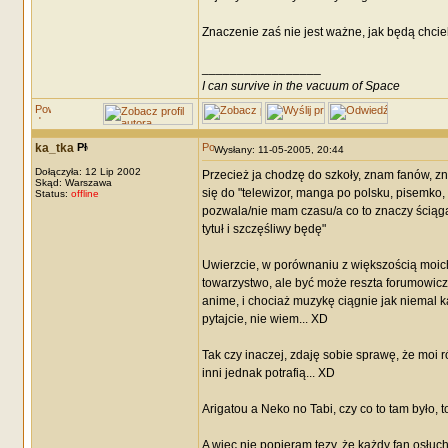
Znaczenie zaś nie jest ważne, jak będą chcieli
_________________
I can survive in the vacuum of Space
ka_tka
Wysłany: 11-05-2005, 20:44
Dołączyła: 12 Lip 2002
Przecież ja chodzę do szkoły, znam fanów, z
Skąd: Warszawa
się do "telewizor, manga po polsku, pisemko,
Status:
offline
pozwala/nie mam czasu/a co to znaczy ściąga
tytuł i szczęśliwy będę"
Uwierzcie, w porównaniu z większością moich
towarzystwo, ale być może reszta forumowicz
anime, i chociaż muzykę ciągnie jak niemal 
pytajcie, nie wiem... XD
Tak czy inaczej, zdaję sobie sprawę, że moi 
inni jednak potrafią... XD
Arigatou a Neko no Tabi, czy co to tam było, 
A więc nie popieram tezy, że każdy fan osłuch