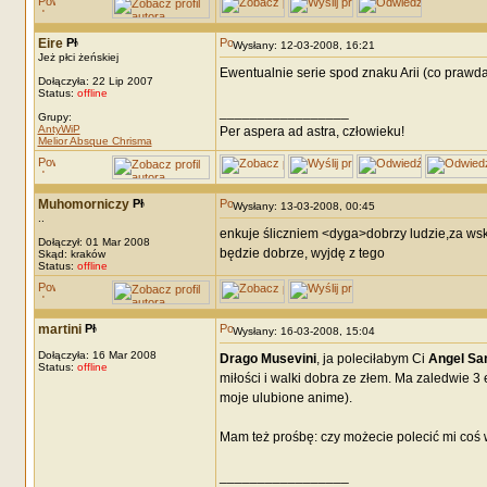
Eire
Wysłany: 12-03-2008, 16:21
Jeż płci żeńskiej
Ewentualnie serie spod znaku Arii (co prawda
Dołączyła: 22 Lip 2007
Status:
offline
_________________
Grupy:
AntyWiP
Per aspera ad astra, człowieku!
Melior Absque Chrisma
Muhomorniczy
Wysłany: 13-03-2008, 00:45
..
enkuje śliczniem <dyga>dobrzy ludzie,za wsk
Dołączył: 01 Mar 2008
będzie dobrze, wyjdę z tego
Skąd: kraków
Status:
offline
martini
Wysłany: 16-03-2008, 15:04
Dołączyła: 16 Mar 2008
Drago Musevini
, ja poleciłabym Ci
Angel Sa
Status:
offline
miłości i walki dobra ze złem. Ma zaledwie 3 
moje ulubione anime).
Mam też prośbę: czy możecie polecić mi coś 
_________________