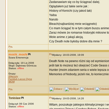
Zastanawiam się co by ściągnać dalej.
Oglądałem już takie serie jak :
History of Kenichi (czy jakoś tak)
Yaiba
Naruto
Bleach(najbardziej mnie wciągneło)
Co mam ściągać to w tym całym buszu anime
Zaraz mówie że romanse historyjki miłosne to
Wole anime z jakąś akcją.
Czy Death note byłoby dobre dla mnie ?
moshi_moshi
Wysłany: 18-03-2008, 19:09
Szara Emonencja
Death Note na pewno różni się od wymieniony
Dołączyła: 19 Lis 2006
jeśli tak to możesz też obejrzeć Code Geass
Skąd: Dąbrowa Górnicza
Status:
offline
Hunter (moim zdaniem seria o wiele lepsza od
Grupy:
Memories of Nobody, jeżeli nie, to koniecznie 
Alijenoty
Fanklub Lacus Clyne
WOM
_________________
Tonislaw
Wysłany: 19-03-2008, 14:26
Dołączył: 06 Cze 2006
Witam, poszukuje jakiegos klimatycznego i wc
Status:
offline