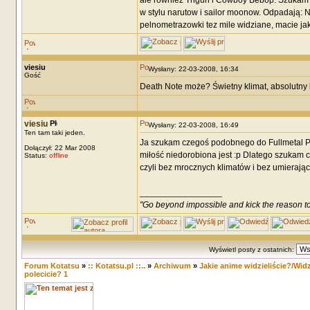
ale rowniez Trigun i Cowboy Bebop. Szukam c
w stylu narutow i sailor moonow. Odpadają: NGE,
pelnometrazowki tez mile widziane, macie ja
viesiu
Wysłany: 22-03-2008, 16:34
Gość
Death Note może? Świetny klimat, absolutny b
viesiu
Wysłany: 22-03-2008, 16:49
Ten tam taki jeden.
Ja szukam czegoś podobnego do Fullmetal Pani
Dołączył: 22 Mar 2008
miłość niedorobiona jest :p Dlatego szukam 
Status:
offline
czyli bez mrocznych klimatów i bez umierają
_________________
"Go beyond impossible and kick the reason to 
Wyświetl posty z ostatnich:
Forum Kotatsu
»
:: Kotatsu.pl ::..
»
Archiwum
»
Jakie anime widzieliście?/Widzi
polecicie? 1