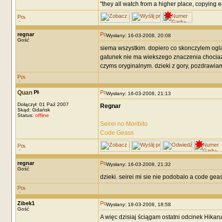
"they all watch from a higher place, copying ea
regnar
Wysłany: 16-03-2008, 20:08
Gość
siema wszystkim. dopiero co skonczylem ogl
gatunek nie ma wiekszego znaczenia chociaz e
czyms oryginalnym. dzieki z gory, pozdrawia
Quan
Wysłany: 16-03-2008, 21:13
Dołączył: 01 Paź 2007
Regnar
Skąd: Gdańsk
Status:
offline
Seirei no Moribito
Code Geass
regnar
Wysłany: 16-03-2008, 21:32
Gość
dzieki. seirei mi sie nie podobalo a code gea
Zibek1
Wysłany: 18-03-2008, 18:58
Gość
A więc dzisiaj ściągam ostatni odcinek Hikar