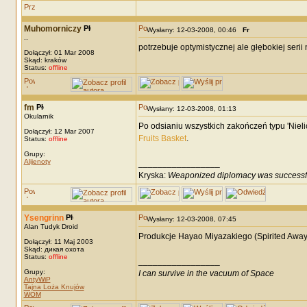
Muhomorniczy
Wysłany: 12-03-2008, 00:46
Fr
..
potrzebuje optymistycznej ale głębokiej seri
Dołączył: 01 Mar 2008
Skąd: kraków
Status:
offline
fm
Wysłany: 12-03-2008, 01:13
Okularnik
Po odsianiu wszystkich zakończeń typu 'Nielicz
Dołączył: 12 Mar 2007
Fruits Basket
.
Status:
offline
Grupy:
Alijenoty
_________________
Kryska:
Weaponized diplomacy was successf
Ysengrinn
Wysłany: 12-03-2008, 07:45
Alan Tudyk Droid
Produkcje Hayao Miyazakiego (Spirited Away,
Dołączył: 11 Maj 2003
Skąd: дикая охота
Status:
offline
_________________
Grupy:
I can survive in the vacuum of Space
AntyWiP
Tajna Loża Knujów
WOM