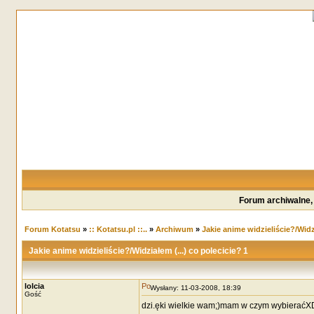
Forum archiwalne,
Forum Kotatsu
»
:: Kotatsu.pl ::..
»
Archiwum
»
Jakie anime widzieliście?/Widzi
Jakie anime widzieliście?/Widziałem (...) co polecicie? 1
lolcia
Wysłany: 11-03-2008, 18:39
Gość
dzi.ęki wielkie wam;)mam w czym wybieraćX