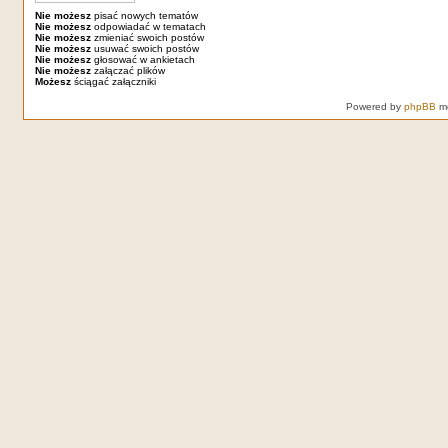
Nie możesz
pisać nowych tematów
Nie możesz
odpowiadać w tematach
Nie możesz
zmieniać swoich postów
Nie możesz
usuwać swoich postów
Nie możesz
głosować w ankietach
Nie możesz
załączać plików
Możesz
ściągać załączniki
Powered by
phpBB
mo