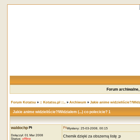
Forum archiwalne,
Forum Kotatsu
»
:: Kotatsu.pl ::..
»
Archiwum
»
Jakie anime widzieliście?/Widzi
Jakie anime widzieliście?/Widziałem (...) co polecicie? 1
waldochp
Wysłany: 25-03-2008, 00:15
Dołączył: 01 Mar 2008
Chemik dzięki za obszerną listę ;p
Status:
offline