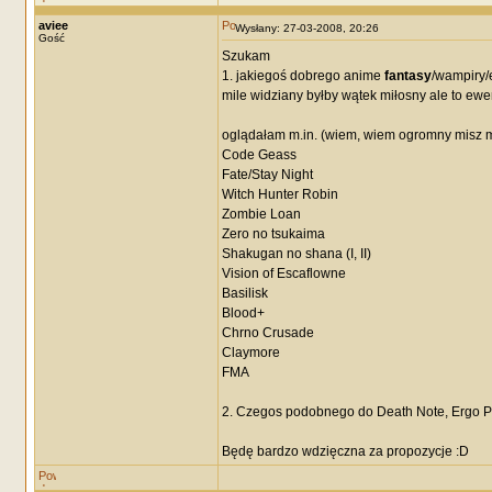
aviee
Wysłany: 27-03-2008, 20:26
Gość
Szukam
1. jakiegoś dobrego anime
fantasy
/wampiry/
mile widziany byłby wątek miłosny ale to ewen
oglądałam m.in. (wiem, wiem ogromny misz 
Code Geass
Fate/Stay Night
Witch Hunter Robin
Zombie Loan
Zero no tsukaima
Shakugan no shana (I, II)
Vision of Escaflowne
Basilisk
Blood+
Chrno Crusade
Claymore
FMA
2. Czegos podobnego do Death Note, Ergo P
Będę bardzo wdzięczna za propozycje :D