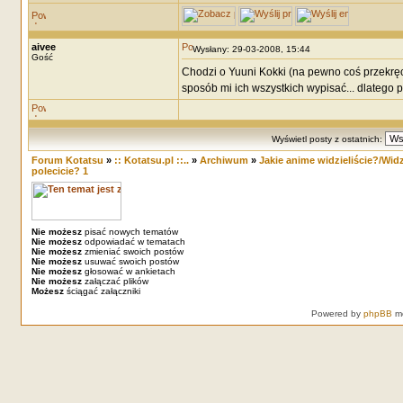
aivee
Wysłany: 29-03-2008, 15:44
Gość
Chodzi o Yuuni Kokki (na pewno coś przekręci
sposób mi ich wszystkich wypisać... dlatego py
Wyświetl posty z ostatnich:
Forum Kotatsu
»
:: Kotatsu.pl ::..
»
Archiwum
»
Jakie anime widzieliście?/Widzi
polecicie? 1
Nie możesz
pisać nowych tematów
Nie możesz
odpowiadać w tematach
Nie możesz
zmieniać swoich postów
Nie możesz
usuwać swoich postów
Nie możesz
głosować w ankietach
Nie możesz
załączać plików
Możesz
ściągać załączniki
Powered by
phpBB
mo