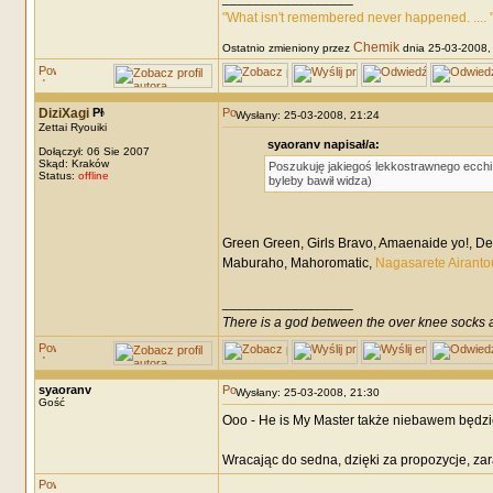
"What isn't remembered never happened. .... 
Chemik
Ostatnio zmieniony przez
dnia 25-03-2008, 
DiziXagi
Wysłany: 25-03-2008, 21:24
Zettai Ryouiki
syaoranv napisał/a:
Dołączył: 06 Sie 2007
Skąd: Kraków
Poszukuję jakiegoś lekkostrawnego ecchi,
Status:
offline
byleby bawił widza)
Green Green, Girls Bravo, Amaenaide yo!, De
Maburaho, Mahoromatic,
Nagasarete Airanto
_________________
There is a god between the over knee socks a
syaoranv
Wysłany: 25-03-2008, 21:30
Gość
Ooo - He is My Master także niebawem będzi
Wracając do sedna, dzięki za propozycje, zar