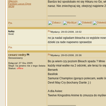
Alijenoty
Bardzo też spodobało mi się Hikaru no Go, w
Fanklub Lacus Clyne
naraz. Nie zniechęcaj się, obejrzyj najpierw 
WOM
_________________
kuku
Wysłany: 28-03-2008, 16:02
Gość
no ja nadal ogladam bleacha co wyjdzie nowy
dzieki za rade napewno sprawdze
cesarz vedry
Wysłany: 28-03-2008, 20:36
Geeasowany
Bo ja wiem czy poziom Bleach spada ? Mnie się
Dołączył: 27 Gru 2005
każdy miał walke na 2 odcinki, ale teraz to się
Skąd: na pewno nie z tego świata
Status:
offline
Berserk
Basilisk
Samurai Champloo (gorąco polecam, walki św
Devil May Cry (kochany Dante ;) )
A dla Aviee:
Twelve Kingodms Anime to zmusza do myślenia,
_________________