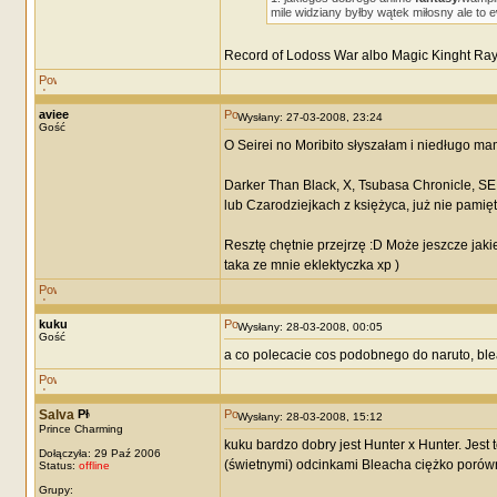
mile widziany byłby wątek miłosny ale to e
Record of Lodoss War albo Magic Kinght Ra
aviee
Wysłany: 27-03-2008, 23:24
Gość
O Seirei no Moribito słyszałam i niedługo ma
Darker Than Black, X, Tsubasa Chronicle, SE 
lub Czarodziejkach z księżyca, już nie pamię
Resztę chętnie przejrzę :D Może jeszcze jak
taka ze mnie eklektyczka xp )
kuku
Wysłany: 28-03-2008, 00:05
Gość
a co polecacie cos podobnego do naruto, ble
Salva
Wysłany: 28-03-2008, 15:12
Prince Charming
kuku bardzo dobry jest Hunter x Hunter. Jest
Dołączyła: 29 Paź 2006
(świetnymi) odcinkami Bleacha ciężko porów
Status:
offline
Grupy: