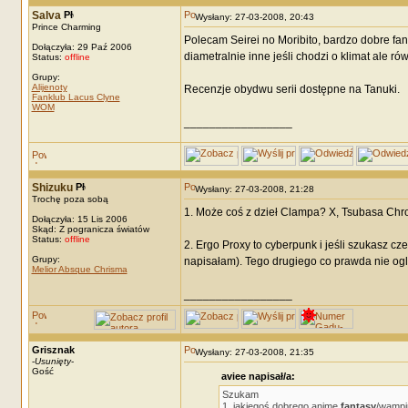
Salva
Wysłany: 27-03-2008, 20:43
Prince Charming
Polecam Seirei no Moribito, bardzo dobre fa
Dołączyła: 29 Paź 2006
diametralnie inne jeśli chodzi o klimat ale r
Status:
offline
Grupy:
Alijenoty
Recenzje obydwu serii dostępne na Tanuki.
Fanklub Lacus Clyne
WOM
_________________
Shizuku
Wysłany: 27-03-2008, 21:28
Trochę poza sobą
1. Może coś z dzieł Clampa? X, Tsubasa Chron
Dołączyła: 15 Lis 2006
Skąd: Z pogranicza światów
Status:
offline
2. Ergo Proxy to cyberpunk i jeśli szukasz c
Grupy:
napisałam). Tego drugiego co prawda nie ogl
Melior Absque Chrisma
_________________
Grisznak
Wysłany: 27-03-2008, 21:35
-
Usunięty
-
Gość
aviee napisał/a:
Szukam
1. jakiegoś dobrego anime
fantasy
/wampi