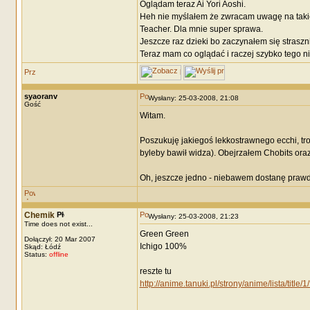
Oglądam teraz Ai Yori Aoshi.
Heh nie myślałem że zwracam uwagę na takie
Teacher. Dla mnie super sprawa.
Jeszcze raz dzieki bo zaczynałem się straszn
Teraz mam co oglądać i raczej szybko tego ni
syaoranv
Wysłany: 25-03-2008, 21:08
Gość
Witam.
Poszukuję jakiegoś lekkostrawnego ecchi, tr
byleby bawił widza). Obejrzałem Chobits oraz
Oh, jeszcze jedno - niebawem dostanę prawd
Chemik
Wysłany: 25-03-2008, 21:23
Time does not exist...
Green Green
Dołączył: 20 Mar 2007
Ichigo 100%
Skąd: Łódź
Status:
offline
reszte tu
http://anime.tanuki.pl/strony/anime/lista/title/
_________________