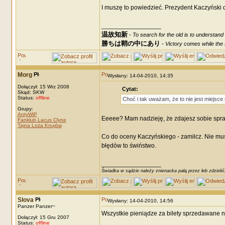
I muszę to powiedzieć. Prezydent Kaczyński 
_________________
温故知新
-
To search for the old is to understand
勝ちは鞘の中にあり
-
Victory comes while the s
Morg
Wysłany: 14-04-2010, 14:35
Dołączył: 15 Wrz 2008
Cytat:
Skąd: SKW
Status:
offline
Choć i tak uważam, że to nie jest miejsce
Grupy:
AntyWiP
Eeeee? Mam nadzieję, że zdajesz sobie sprawę
Fanklub Lacus Clyne
Tajna Loża Knujów
Co do oceny Kaczyńskiego - zamilcz. Nie mus
błędów to świństwo.
_________________
Świadka w sądzie należy znienacka pałą przez łeb zdzielić
Slova
Wysłany: 14-04-2010, 14:56
Panzer Panzer~
Wszystkie pieniądze za bilety sprzedawane na
Dołączył: 15 Gru 2007
Status:
offline