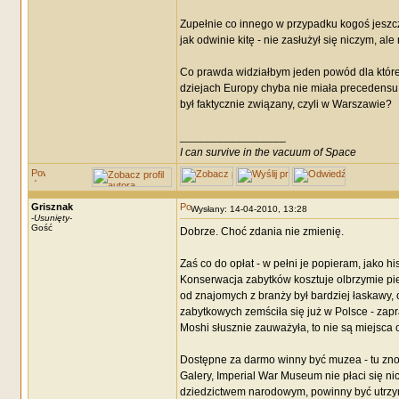
Zupełnie co innego w przypadku kogoś jesz
jak odwinie kitę - nie zasłużył się niczym, ale 
Co prawda widziałbym jeden powód dla któreg
dziejach Europy chyba nie miała precedensu.
był faktycznie związany, czyli w Warszawie?
_________________
I can survive in the vacuum of Space
Grisznak
Wysłany: 14-04-2010, 13:28
-
Usunięty
-
Gość
Dobrze. Choć zdania nie zmienię.
Zaś co do opłat - w pełni je popieram, jako h
Konserwacja zabytków kosztuje olbrzymie pie
od znajomych z branży był bardziej łaskawy, 
zabytkowych zemściła się już w Polsce - zapr
Moshi słusznie zauważyła, to nie są miejsca
Dostępne za darmo winny być muzea - tu zno
Galery, Imperial War Museum nie płaci się nic 
dziedzictwem narodowym, powinny być utrzymy