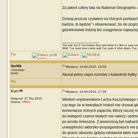
Za jakieś cztery lata na National Geographic 
Dzisiaj jeszcze czytałem na różnych portal
będzie, to będzie" i obserwować, bo do pogrz
gdziekolwiek indziej też osiągniecie najwyże
_________________
You ask me if I've known love and what it's like to sing son
Well, I've seen love come and I've seen it shot down, I've s
Sm00k
Wysłany: 14-04-2010, 16:59
-
Usunięty
-
Gość
Akurat pełny zapis rozmów z katastrofy byłby
Kurt
Wysłany: 14-04-2010, 17:29
Dołączył: 27 Sty 2010
Wielkim orędownikiem Lecha Kaczyńskiego ni
Status:
offline
czy tego że w kwestiach historii nie chował g
komentarze różnych pajaców, którzy raczej ni
do kategorii czarno-białych nie należy i jed
po prostu śmieszna. Z pewnością był najbard
umiejętności aktorsko-propagandowych nie po
do granic absurdu (gdyby odstawiał takie n