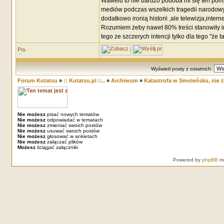
Wawelu to nie bardzo podoba mi się ten pomys
mediów podczas wszelkich tragedii narodowyc
dodatkowo ironią historii ,ale telewizja,inte
Rozumiem żeby nawet 80% treści stanowiły inf
tego ze szczerych intencji tylko dla tego "że
Wyświetl posty z ostatnich:
Forum Kotatsu
»
:: Kotatsu.pl ::..
»
Archiwum
»
Katastrofa w Smoleńsku, nie ż
Nie możesz
pisać nowych tematów
Nie możesz
odpowiadać w tematach
Nie możesz
zmieniać swoich postów
Nie możesz
usuwać swoich postów
Nie możesz
głosować w ankietach
Nie możesz
załączać plików
Możesz
ściągać załączniki
Powered by
phpBB
mo