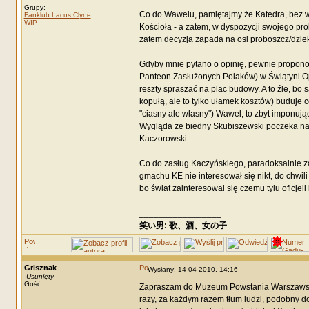
Grupy:
Co do Wawelu, pamiętajmy że Katedra, bez w
Fanklub Lacus Clyne
WIP
Kościoła - a zatem, w dyspozycji swojego pro
zatem decyzja zapada na osi proboszcz/dziek
Gdyby mnie pytano o opinię, pewnie proponowa
Panteon Zasłużonych Polaków) w Świątyni Opa
reszty spraszać na plac budowy. A to źle, bo
kopułą, ale to tylko ułamek kosztów) buduje 
"ciasny ale własny") Wawel, to zbyt imponując
Wygląda że biedny Skubiszewski poczeka na t
Kaczorowski.
Co do zasług Kaczyńskiego, paradoksalnie za
gmachu KE nie interesował się nikt, do chwili 
bo świat zainteresował się czemu tylu oficjeli
_________________
笑い男: 歌、酒、女の子 DRM: terror
Grisznak
Wysłany: 14-04-2010, 14:16
-
Usunięty
-
Gość
Zapraszam do Muzeum Powstania Warszawski
razy, za każdym razem tłum ludzi, podobny do