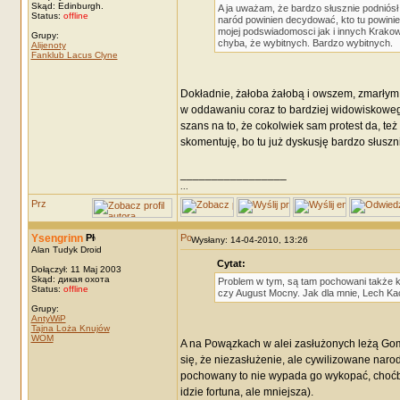
Skąd: Edinburgh.
A ja uważam, że bardzo słusznie podniósł 
Status:
offline
naród powinien decydować, kto tu powinie
mojej podswiadomosci jak i innych Krakowi
Grupy:
chyba, że wybitnych. Bardzo wybitnych.
Alijenoty
Fanklub Lacus Clyne
Dokładnie, żałoba żałobą i owszem, zmarłym 
w oddawaniu coraz to bardziej widowiskowego 
szans na to, że cokolwiek sam protest da, t
skomentuję, bo tu już dyskusję bardzo słuszn
_________________
...
Ysengrinn
Wysłany: 14-04-2010, 13:26
Alan Tudyk Droid
Cytat:
Dołączył: 11 Maj 2003
Skąd: дикая охота
Problem w tym, są tam pochowani także kr
Status:
offline
czy August Mocny. Jak dla mnie, Lech Kac
Grupy:
AntyWiP
Tajna Loża Knujów
WOM
A na Powązkach w alei zasłużonych leżą Gom
się, że niezasłużenie, ale cywilizowane narody
pochowany to nie wypada go wykopać, choćby
idzie fortuna, ale mniejsza).