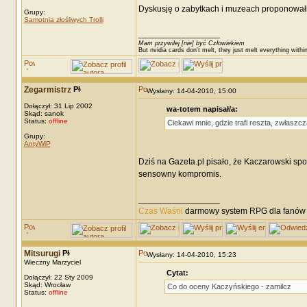
Dyskusję o zabytkach i muzeach proponował
Grupy:
Samotnia złośliwych Trolli
_________________
Mam przywilej [nie] być Człowiekiem
But nvidia cards don't melt, they just melt everything withi
Zegarmistrz
Wysłany: 14-04-2010, 15:00
Dołączył: 31 Lip 2002
wa-totem napisał/a:
Skąd: sanok
Status:
offline
Ciekawi mnie, gdzie trafi reszta, zwłasz
Grupy:
AntyWiP
Dziś na Gazeta.pl pisało, że Kaczarowski sp
sensowny kompromis.
_________________
Czas Waśni
darmowy system RPG dla fanów F
Mitsurugi
Wysłany: 14-04-2010, 15:23
Wieczny Marzyciel
Cytat:
Dołączył: 22 Sty 2009
Skąd: Wrocław
Co do oceny Kaczyńskiego - zamilcz
Status:
offline