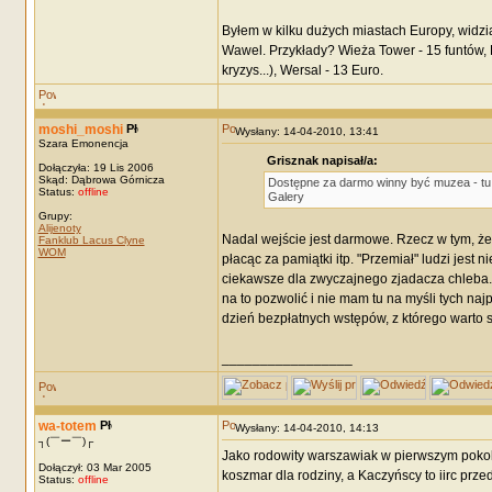
Byłem w kilku dużych miastach Europy, widzia
Wawel. Przykłady? Wieża Tower - 15 funtów, 
kryzys...), Wersal - 13 Euro.
moshi_moshi
Wysłany: 14-04-2010, 13:41
Szara Emonencja
Grisznak napisał/a:
Dołączyła: 19 Lis 2006
Skąd: Dąbrowa Górnicza
Dostępne za darmo winny być muzea - tu 
Status:
offline
Galery
Grupy:
Alijenoty
Nadal wejście jest darmowe. Rzecz w tym, że 
Fanklub Lacus Clyne
WOM
płacąc za pamiątki itp. "Przemiał" ludzi jes
ciekawsze dla zwyczajnego zjadacza chleba. P
na to pozwolić i nie mam tu na myśli tych na
dzień bezpłatnych wstępów, z którego warto s
_________________
wa-totem
Wysłany: 14-04-2010, 14:13
┐(￣ー￣)┌
Jako rodowity warszawiak w pierwszym pokolen
Dołączył: 03 Mar 2005
koszmar dla rodziny, a Kaczyńscy to iirc prze
Status:
offline