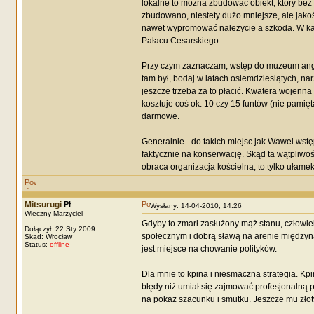
lokalne to można zbudować obiekt, który be
zbudowano, niestety dużo mniejsze, ale jako
nawet wypromować należycie a szkoda. W każ
Pałacu Cesarskiego.
Przy czym zaznaczam, wstęp do muzeum angie
tam był, bodaj w latach osiemdziesiątych, nar
jeszcze trzeba za to płacić. Kwatera wojenna
kosztuje coś ok. 10 czy 15 funtów (nie pamięt
darmowe.
Generalnie - do takich miejsc jak Wawel wstę
faktycznie na konserwację. Skąd ta wątpliwo
obraca organizacja kościelna, to tylko ułamek
Mitsurugi
Wysłany: 14-04-2010, 14:26
Wieczny Marzyciel
Gdyby to zmarł zasłużony mąż stanu, człowie
Dołączył: 22 Sty 2009
społecznym i dobrą sławą na arenie międzyna
Skąd: Wrocław
Status:
offline
jest miejsce na chowanie polityków.
Dla mnie to kpina i niesmaczna strategia. Kpi
błędy niż umiał się zajmować profesjonalną p
na pokaz szacunku i smutku. Jeszcze mu złot