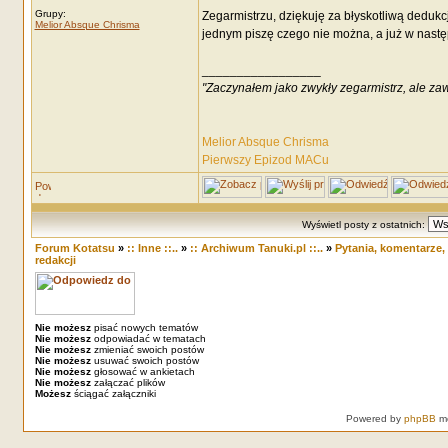
Grupy:
Zegarmistrzu, dziękuję za błyskotliwą dedukcj
Melior Absque Chrisma
jednym piszę czego nie można, a już w nastę
_________________
"Zaczynałem jako zwykły zegarmistrz, ale za
Melior Absque Chrisma
Pierwszy Epizod MACu
Wyświetl posty z ostatnich:
Forum Kotatsu
»
:: Inne ::..
»
:: Archiwum Tanuki.pl ::..
»
Pytania, komentarze,
redakcji
Nie możesz
pisać nowych tematów
Nie możesz
odpowiadać w tematach
Nie możesz
zmieniać swoich postów
Nie możesz
usuwać swoich postów
Nie możesz
głosować w ankietach
Nie możesz
załączać plików
Możesz
ściągać załączniki
Powered by
phpBB
mo