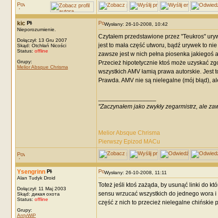
kic
Wysłany: 26-10-2008, 10:42
Nieporozumienie.
Czytałem przedstawione przez "Teukros" urywe
Dołączył: 13 Gru 2007
jest to mała część utworu, bądź urywek to n
Skąd: Otchłań Nicości
Status:
offline
zawsze jest w nich pełna piosenka jakiegoś 
Grupy:
Przecież hipotetycznie ktoś może uzyskać zg
Melior Absque Chrisma
wszystkich AMV łamią prawa autorskie. Jest t
Prawda. AMV nie są nielegalne (mój błąd), ale
_________________
"Zaczynałem jako zwykły zegarmistrz, ale za
Melior Absque Chrisma
Pierwszy Epizod MACu
Ysengrinn
Wysłany: 26-10-2008, 11:11
Alan Tudyk Droid
Toteż jeśli ktoś zażąda, by usunąć linki do kt
Dołączył: 11 Maj 2003
sensu wrzucać wszystkich do jednego wora i
Skąd: дикая охота
Status:
offline
część z nich to przecież nielegalne chińskie p
Grupy:
AntyWiP