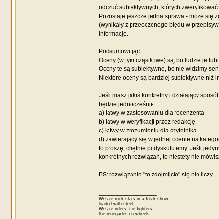
odczuć subiektywnych, których zweryfikować 
Pozostaje jeszcze jedna sprawa - może się zd
(wynikały z przeoczonego błędu w przepisywan
informację.
Podsumowując:
Oceny (w tym cząstkowe) są, bo ludzie je lubi
Oceny te są subiektywne, bo nie widzimy se
Niektóre oceny są bardziej subiektywne niż 
Jeśli masz jakiś konkretny i działający sposób
będzie jednocześnie
a) łatwy w zastosowaniu dla recenzenta
b) łatwy w weryfikacji przez redakcję
c) łatwy w zrozumieniu dla czytelnika
d) zawierający się w jednej ocenie na kateg
to proszę, chętnie podyskutujemy. Jeśli jedyn
konkretnych rozwiązań, to niestety nie mówis
PS: rozwiązanie "to zdejmijcie" się nie liczy.
_________________
We are rock stars in a freak show
loaded with steel.
We are riders, the fighters,
the renegades on wheels.