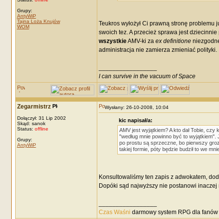
Grupy:
AntyWiP
Tajna Loża Knujów
Teukros wyłożył Ci prawną stronę problemu 
WOM
swoich tez. A przecież sprawa jest dziecinni
wszystkie
AMV-ki za
ex definitione
niezgodne 
administracja nie zamierza zmieniać polityki.
_________________
I can survive in the vacuum of Space
Zegarmistrz
Wysłany: 26-10-2008, 10:04
Dołączył: 31 Lip 2002
kic napisał/a:
Skąd: sanok
Status:
offline
AMV jest wyjątkiem? A kto dał Tobie, czy 
"według mnie powinno być to wyjątkiem". 
Grupy:
po prostu są sprzeczne, bo pierwszy groz
AntyWiP
takiej formie, póty będzie budził to we m
Konsultowaliśmy ten zapis z adwokatem, doda
Dopóki sąd najwyższy nie postanowi inaczej n
_________________
Czas Waśni
darmowy system RPG dla fanów F