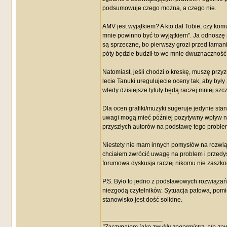
podsumowuje czego można, a czego nie.
AMV jest wyjątkiem? A kto dał Tobie, czy kom
mnie powinno być to wyjątkiem". Ja odnoszę s
są sprzeczne, bo pierwszy grozi przed łamani
póty będzie budził to we mnie dwuznaczność
Natomiast, jeśli chodzi o kreskę, muszę przy
lecie Tanuki uregulujecie oceny tak, aby były
wtedy dzisiejsze tytuły będą raczej mniej sz
Dla ocen grafiki/muzyki sugeruje jedynie st
uwagi mogą mieć później pozytywny wpływ na
przyszłych autorów na podstawę tego problem
Niestety nie mam innych pomysłów na rozwiąz
chciałem zwrócić uwagę na problem i przedysk
forumowa dyskusja raczej nikomu nie zaszko
P.S. Było to jedno z podstawowych rozwiązań. 
niezgodą czytelników. Sytuacja patowa, pomi
stanowisko jest dość solidne.
_________________