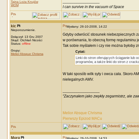
_________________
Tajna Loża Knujów
WOM
I can survive in the vacuum of Space
kic
Wysłany: 26-10-2008, 14:22
Nieporozumienie.
Gdyby odwrócić stosunek niebezpiecznych za
Dołączył: 13 Gru 2007
w porównania, to obecną formę regulaminu jes
Skąd: Otchłań Nicości
Status:
offline
Tak sobie myślałem i czy nie można byłoby z
Grupy:
Cytat:
Melior Absque Chrisma
Linki do stron oferujących ściąganie lub 
programów, a także linki do stron z crac
W taki sposób wilk syty i owca cała. Skoro A
nielegalnych AMV.
_________________
"Zaczynałem jako zwykły zegarmistrz, ale za
Melior Absque Chrisma
Pierwszy Epizod MACu
Morg
Wysłany: 26-10-2008, 14:53