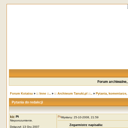
Forum archiwalne,
Forum Kotatsu
»
:: Inne ::..
»
:: Archiwum Tanuki.pl ::..
»
Pytania, komentarze,
Pytania do redakcji
kic
Wysłany: 25-10-2008, 21:59
Nieporozumienie.
Zegarmistrz napisał/a:
Dołączył: 13 Gru 2007