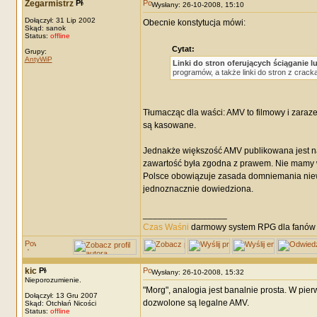
Zegarmistrz
Wysłany: 26-10-2008, 15:10
Dołączył: 31 Lip 2002
Obecnie konstytucja mówi:
Skąd: sanok
Status:
offline
Cytat:
Grupy:
AntyWiP
Linki do stron oferujących ściąganie 
programów, a także linki do stron z crac
Tłumacząc dla waści: AMV to filmowy i zaraze
są kasowane.
Jednakże większość AMV publikowana jest na 
zawartość była zgodna z prawem. Nie mamy w
Polsce obowiązuje zasada domniemania niewi
jednoznacznie dowiedziona.
_________________
Czas Waśni
darmowy system RPG dla fanów F
kic
Wysłany: 26-10-2008, 15:32
Nieporozumienie.
"Morg", analogia jest banalnie prosta. W pie
Dołączył: 13 Gru 2007
dozwolone są legalne AMV.
Skąd: Otchłań Nicości
Status:
offline