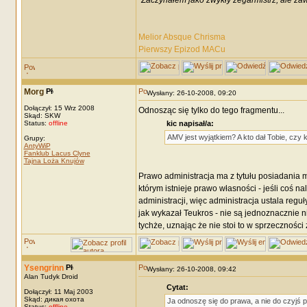
"Zaczynałem jako zwykły zegarmistrz, ale za
Melior Absque Chrisma
Pierwszy Epizod MACu
Morg
Wysłany: 26-10-2008, 09:20
Dołączył: 15 Wrz 2008
Odnosząc się tylko do tego fragmentu...
Skąd: SKW
Status:
offline
kic napisał/a:
AMV jest wyjątkiem? A kto dał Tobie, czy
Grupy:
AntyWiP
Fanklub Lacus Clyne
Tajna Loża Knujów
Prawo administracja ma z tytułu posiadania m
którym istnieje prawo własności - jeśli coś na
administracji, więc administracja ustala reg
jak wykazał Teukros - nie są jednoznacznie 
tychże, uznając że nie stoi to w sprzecznośc
Ysengrinn
Wysłany: 26-10-2008, 09:42
Alan Tudyk Droid
Cytat:
Dołączył: 11 Maj 2003
Skąd: дикая охота
Ja odnoszę się do prawa, a nie do czyjś 
Status:
offline