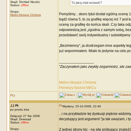
Skąd: Otchłań Nicości
To jaką miał wstawić?
Status:
offline
Grupy:
Pomyślmy... skoro tytuł dostał ogólną ocenę 1
Melior Absque Chrisma
bądź równa 5, to za grafikę więcej niż 7 je
ocenę za grafikę do końca skali. Czy taka o
odpowiedzią jest „zgodna z samym sobą, bez n
przedstawić swój indywidualny i subiektywny
„Bezimienny”, ja dostrzegam inne aspekty te
już wspomniałem. Miało to jedynie na celu pr
_________________
"Zaczynałem jako zwykły zegarmistrz, ale za
Melior Absque Chrisma
Pierwszy Epizod MACu
JJ
Wysłany: 25-10-2008, 22:46
po prostu bisz
...i na przykładzie tej dyskusji pięknie widz
Dołączył: 27 Sie 2008
decydujący jest argument "ja tak uważam, i tyl
Skąd: Zewsząd
Status:
offline
Grupy:
Z jednej strony kic - na siłę próbujący znale