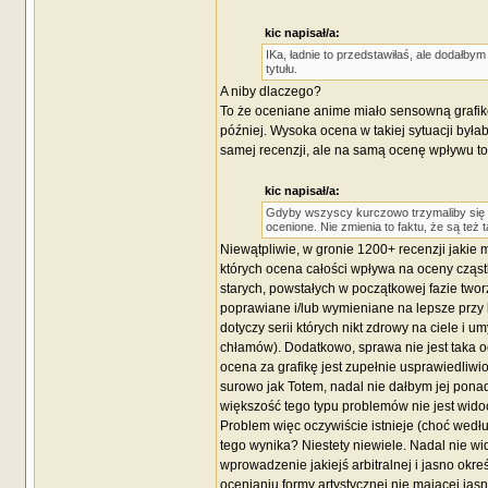
kic napisał/a:
IKa, ładnie to przedstawiłaś, ale dodałb
tytułu.
A niby dlaczego?
To że oceniane anime miało sensowną grafikę
później. Wysoka ocena w takiej sytuacji była
samej recenzji, ale na samą ocenę wpływu to
kic napisał/a:
Gdyby wszyscy kurczowo trzymaliby się ty
ocenione. Nie zmienia to faktu, że są też
Niewątpliwie, w gronie 1200+ recenzji jakie m
których ocena całości wpływa na oceny cząst
starych, powstałych w początkowej fazie tworz
poprawiane i/lub wymieniane na lepsze przy k
dotyczy serii których nikt zdrowy na ciele i
chłamów). Dodatkowo, sprawa nie jest taka o
ocena za grafikę jest zupełnie usprawiedliwi
surowo jak Totem, nadal nie dałbym jej ponad
większość tego typu problemów nie jest widoc
Problem więc oczywiście istnieje (choć wedłu
tego wynika? Niestety niewiele. Nadal nie w
wprowadzenie jakiejś arbitralnej i jasno okre
ocenianiu formy artystycznej nie mającej ja