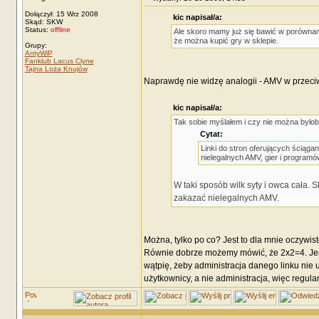
Dołączył: 15 Wrz 2008
kic napisał/a:
Skąd: SKW
Status:
offline
Ale skoro mamy już się bawić w porównani
że można kupić gry w sklepie.
Grupy:
AntyWiP
Fanklub Lacus Clyne
Tajna Loża Knujów
Naprawdę nie widzę analogii - AMV w przeciw
kic napisał/a:
Tak sobie myślałem i czy nie można byłob
Cytat:
Linki do stron oferujących ściąga
nielegalnych AMV, gier i programó
W taki sposób wilk syty i owca cała.
zakazać nielegalnych AMV.
Można, tylko po co? Jest to dla mnie oczywi
Równie dobrze możemy mówić, że 2x2=4. Jeśl
wątpię, żeby administracja danego linku nie 
użytkownicy, a nie administracja, więc regu