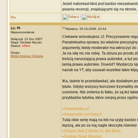
Jeżeli natomiast ktoś jest bardzo niezadowo
pisania recenzji, znajdującymi się na stronie
kic
Wysłany: 25-10-2008, 23:44
Nieporozumienie.
Ciekawie wnioskujesz JJ. Precyzowanie regul
Dołączył: 13 Gru 2007
Paradoksalna sprawa, bo właśnie precyzyjny 
Skąd: Otchłań Nicości
Status:
offline
argumenty, kiedy moderator ma wkroczyć do a
Grupy:
Ja na siłę nic nie robię. Ta dziura po prostu
Melior Absque Chrisma
treścią naruszającą prawa autorskie, a tuż 
łamią prawa autorskie. Dowód? Wystarczy sp
nacisk na YT, aby usuwali wszelkie takie klip
IKa, ładnie to przedstawiłaś, ale dodałbym 
tytułu. Gdyby wszyscy kurczowo trzymaliby się
ocenione. Nie zmienia to faktu, że są też tak
przykładów tytułów, które cierpią przez ogóln
-
Amaenaide yo!
-
Amaenaide yo! Katsu!!
Tutaj obie serię mają na łeb na szyję bardzo
lepszą, ale po za nią nagle skoczyła również 
-
Dragon Ball Z Movie 11: Bio-Broly
-
Fushigi Yuugi Eikoden