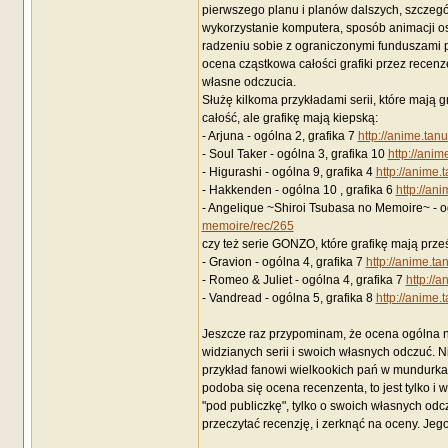
pierwszego planu i planów dalszych, szczegół
wykorzystanie komputera, sposób animacji o
radzeniu sobie z ograniczonymi funduszami 
ocena cząstkowa całości grafiki przez recenz
własne odczucia.
Służę kilkoma przykładami serii, które mają g
całość, ale grafikę mają kiepską:
- Arjuna - ogólna 2, grafika 7
http://anime.tan
- Soul Taker - ogólna 3, grafika 10
http://anim
- Higurashi - ogólna 9, grafika 4
http://anime.
- Hakkenden - ogólna 10 , grafika 6
http://an
- Angelique ~Shiroi Tsubasa no Memoire~ - o
memoire/rec/265
czy też serie GONZO, które grafikę mają prze
- Gravion - ogólna 4, grafika 7
http://anime.ta
- Romeo & Juliet - ogólna 4, grafika 7
http://
- Vandread - ogólna 5, grafika 8
http://anime.
Jeszcze raz przypominam, że ocena ogólna nie
widzianych serii i swoich własnych odczuć. N
przykład fanowi wielkookich pań w mundurk
podoba się ocena recenzenta, to jest tylko i 
"pod publiczkę", tylko o swoich własnych odc
przeczytać recenzję, i zerknąć na oceny. Jego