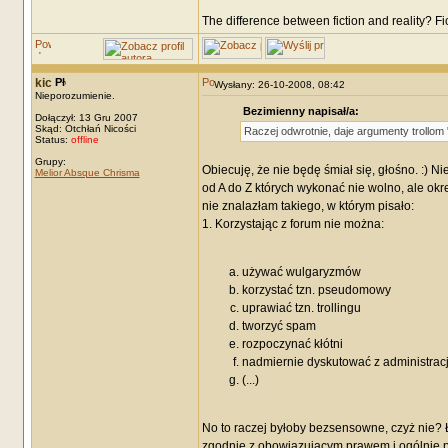
The difference between fiction and reality? F
kic
Wysłany: 26-10-2008, 08:42
Nieporozumienie.
Bezimienny napisał/a:
Dołączył: 13 Gru 2007
Skąd: Otchłań Nicości
Raczej odwrotnie, daje argumenty trollom 
Status:
offline
Grupy:
Obiecuję, że nie będę śmiał się, głośno. :) N
Melior Absque Chrisma
od A do Z których wykonać nie wolno, ale ok
nie znalazłam takiego, w którym pisało:
1. Korzystając z forum nie można:
używać wulgaryzmów
korzystać tzn. pseudomowy
uprawiać tzn. trollingu
tworzyć spam
rozpoczynać kłótni
nadmiernie dyskutować z administrac
(...)
No to raczej byłoby bezsensowne, czyż nie? 
zgodnie z obowiązującym prawem i ogólnie przy