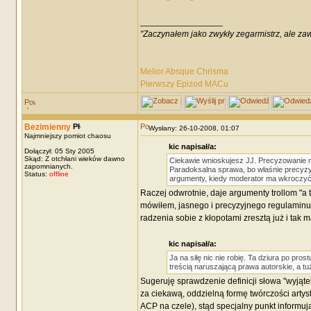
_________________
"Zaczynałem jako zwykły zegarmistrz, ale za
Melior Absque Chrisma
Pierwszy Epizod MACu
Bezimienny
Wysłany: 26-10-2008, 01:07
Najmniejszy pomiot chaosu
kic napisał/a:
Dołączył: 05 Sty 2005
Skąd: Z otchłani wieków dawno
Ciekawie wnioskujesz JJ. Precyzowanie re
zapomnianych.
Paradoksalna sprawa, bo właśnie precyzyj
Status:
offline
argumenty, kiedy moderator ma wkroczyć 
Raczej odwrotnie, daje argumenty trollom "a t
mówiłem, jasnego i precyzyjnego regulaminu 
radzenia sobie z kłopotami zresztą już i tak 
kic napisał/a:
Ja na siłę nic nie robię. Ta dziura po pr
treścią naruszającą prawa autorskie, a 
Sugeruję sprawdzenie definicji słowa "wyjąte
za ciekawą, oddzielną formę twórczości artyst
ACP na czele), stąd specjalny punkt informuj