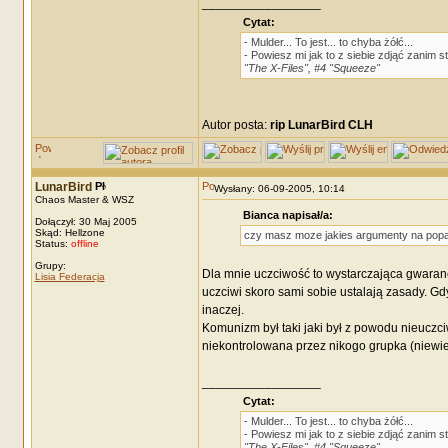
_________________
Cytat:
- Mulder... To jest... to chyba żółć...
- Powiesz mi jak to z siebie zdjąć zanim 
"The X-Files", #4 "Squeeze"
Autor posta:
rip LunarBird CLH
LunarBird
Wysłany: 06-09-2005, 10:14
Chaos Master & WSZ
Bianca napisał/a:
Dołączył: 30 Maj 2005
Skąd: Hellzone
czy masz moze jakies argumenty na poparc
Status:
offline
Grupy:
Dla mnie uczciwość to wystarczająca gwaranc
Lisia Federacja
uczciwi skoro sami sobie ustalają zasady. Gd
inaczej.
Komunizm był taki jaki był z powodu nieuczci
niekontrolowana przez nikogo grupka (niewier
_________________
Cytat:
- Mulder... To jest... to chyba żółć...
- Powiesz mi jak to z siebie zdjąć zanim 
"The X-Files", #4 "Squeeze"