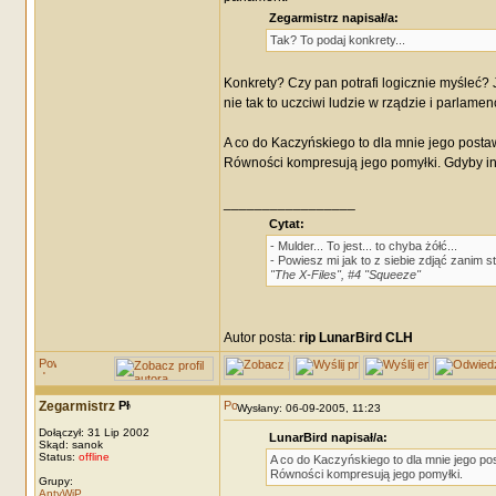
Zegarmistrz napisał/a:
Tak? To podaj konkrety...
Konkrety? Czy pan potrafi logicznie myśleć? J
nie tak to uczciwi ludzie w rządzie i parlamen
A co do Kaczyńskiego to dla mnie jego post
Równości kompresują jego pomyłki. Gdyby inne
_________________
Cytat:
- Mulder... To jest... to chyba żółć...
- Powiesz mi jak to z siebie zdjąć zanim 
"The X-Files", #4 "Squeeze"
Autor posta:
rip LunarBird CLH
Zegarmistrz
Wysłany: 06-09-2005, 11:23
Dołączył: 31 Lip 2002
LunarBird napisał/a:
Skąd: sanok
Status:
offline
A co do Kaczyńskiego to dla mnie jego p
Równości kompresują jego pomyłki.
Grupy:
AntyWiP