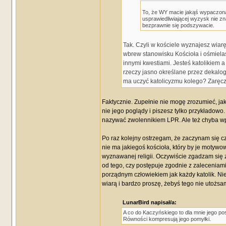
To, że WY macie jakąś wypaczoną w
usprawiedliwiającej wyzysk nie zn
bezprawnie się podszywacie.
Tak. Czyli w kościele wyznajesz wiarę
wbrew stanowisku Kościoła i ośmiela
innymi kwestiami. Jesteś katolikiem a
rzeczy jasno określane przez dekalog j
ma uczyć katolicyzmu kolego? Zaręczam
Faktycznie. Zupełnie nie mogę zrozumieć, ja
nie jego poglądy i piszesz tylko przykładowo.
nazywać zwolennikiem LPR. Ale też chyba wpro
Po raz kolejny ostrzegam, że zaczynam się cz
nie ma jakiegoś kościoła, który by je motywo
wyznawanej religii. Oczywiście zgadzam się z 
od tego, czy postępuje zgodnie z zaleceniami
porządnym człowiekiem jak każdy katolik. Ni
wiarą i bardzo proszę, żebyś tego nie utożsam
LunarBird napisał/a:
A co do Kaczyńskiego to dla mnie jego p
Równości kompresują jego pomyłki.