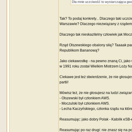
Dla mnie uczciwość to wystarczająca gwa
Tak? To podaj konkrety... Dlaczego taki uczci
Warszawie? Dlaczego niezwiązany z rządem 
Dlaczego tak nieskazitelny człowiek jak Mocz
Rząd Olszewskiego obalony siłą? Taaaak pami
Republikom Bananową?
Jako ciekawostkę - na pewno znaną Ci, jako 
w 1991 roku został Wielkim Mistrzem Loży Na
Ciekawe jest też stwierdzenie, że nie głosuj
partii!
Mówisz też, że nie głosujesz na ludzi zwi
- Olszewski był członkiem AWS.
- Moczulski był członkiem AWS.
- Lecha Kaczyńskiego, członka rządu na które
Reasumując: jako dobry Polak - Katolik eSB
Reasumując po raz drugi: nie znasz się na pol