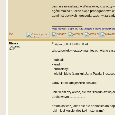
Jeśli nie mieszkasz w Warszawie, to w oczywi
ogóle można huczne akcje propagandowe w ob
administracyjnych i gospodarczych w zarząd
_________________
Hey, maybe I'll dye my hair, maybe I move somewhere
Bianca
Wysłany: 06-09-2005, 11:44
-
Usunięty
-
Gość
tak, czlowiek wierzacy ma niezachwiane zasady 
- zabijali
- kradli
- cudzolozyli
- wielbili idole (sam kult Jana Pwala II jest sp
zaraz, to co tam jeszcze zostalo?..................
i nie wiem czy wiesz, ale ten "zbrodniaz wojen
duchownym.....................
natomiast coz, jakos sie nie odniosles do od
jakim jest kosciol (tez fakt historyczny).