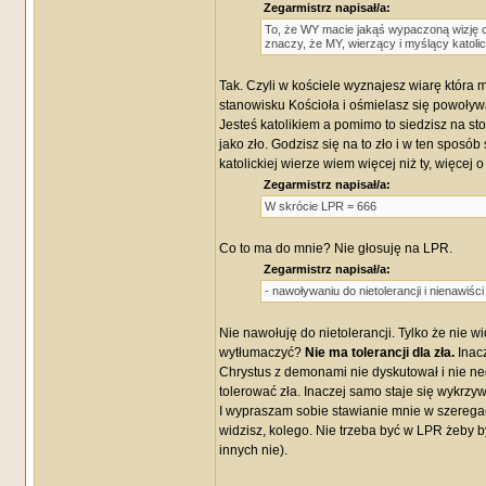
Zegarmistrz napisał/a:
To, że WY macie jakąś wypaczoną wizję chr
znaczy, że MY, wierzący i myślący katoli
Tak. Czyli w kościele wyznajesz wiarę która 
stanowisku Kościoła i ośmielasz się powoływ
Jesteś katolikiem a pomimo to siedzisz na sto
jako zło. Godzisz się na to zło i w ten sposó
katolickiej wierze wiem więcej niż ty, więcej 
Zegarmistrz napisał/a:
W skrócie LPR = 666
Co to ma do mnie? Nie głosuję na LPR.
Zegarmistrz napisał/a:
- nawoływaniu do nietolerancji i nienawiści
Nie nawołuję do nietolerancji. Tylko że nie
wytłumaczyć?
Nie ma tolerancji dla zła.
Inacz
Chrystus z demonami nie dyskutował i nie ne
tolerować zła. Inaczej samo staje się wykrzy
I wypraszam sobie stawianie mnie w szeregac
widzisz, kolego. Nie trzeba być w LPR żeby b
innych nie).