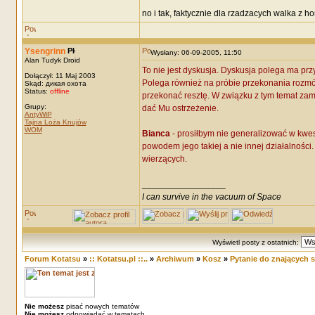
no i tak, faktycznie dla rzadzacych walka z
Ysengrinn
Wysłany: 06-09-2005, 11:50
Alan Tudyk Droid
To nie jest dyskusja. Dyskusja polega ma pr
Dołączył: 11 Maj 2003
Polega również na próbie przekonania rozmów
Skąd: дикая охота
Status:
offline
przekonać resztę. W związku z tym temat zam
Grupy:
dać Mu ostrzeżenie.
AntyWiP
Tajna Loża Knujów
WOM
Bianca
- prosiłbym nie generalizować w kwest
powodem jego takiej a nie innej działalności
wierzących.
_________________
I can survive in the vacuum of Space
Wyświetl posty z ostatnich:
Forum Kotatsu
»
:: Kotatsu.pl ::..
»
Archiwum
»
Kosz
»
Pytanie do znających si
Nie możesz
pisać nowych tematów
Nie możesz
odpowiadać w tematach