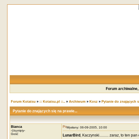
Forum archiwalne,
Forum Kotatsu
»
:: Kotatsu.pl ::..
»
Archiwum
»
Kosz
»
Pytanie do znających si
Pytanie do znających się na prawie...
Bianca
Wysłany: 06-09-2005, 10:00
-
Usunięty
-
Gość
LunarBird
, Kaczynski.......... zaraz, to ten