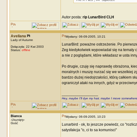
Autor posta:
rip LunarBird CLH
Avellana
Wysłany: 06-09-2005, 10:21
Lady of Autumn
LunarBird: poważne ostrzeżenie. Po pierwsze
Dołączyła: 22 Kwi 2003
Zeg kiedykolwiek wypowiadał się na tematy ch
Status:
offline
a nie z poglądami, które wkładasz w usta inn
Po drugie, czuję się naprawdę obrażona, kie
moralnych i muszę nurzać się we wszelkiej zgn
bardzo dużej niedojrzałości, którą całkiem s
ograniczył ataki na innych, gdyż w przeciwn
_________________
Hey, maybe I'll dye my hair, maybe I move somewhere
Bianca
Wysłany: 06-09-2005, 10:23
-
Usunięty
-
Gość
Lunarbird - ok, to jeszcze powiedz, co "rozli
satysfakcja "o, ci to sa komunisci"