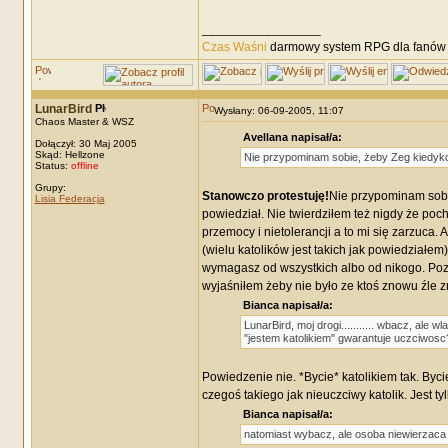
_________________
Czas Waśni
darmowy system RPG dla fanów F
LunarBird
Wysłany: 06-09-2005, 11:07
Chaos Master & WSZ
Avellana napisał/a:
Dołączył: 30 Maj 2005
Skąd: Hellzone
Nie przypominam sobie, żeby Zeg kiedyko
Status:
offline
Grupy:
Stanowczo protestuję!
Nie przypominam sobi
Lisia Federacja
powiedział. Nie twierdziłem też nigdy że poc
przemocy i nietolerancji a to mi się zarzuca
(wielu katolików jest takich jak powiedziałem).
wymagasz od wszystkich albo od nikogo. Poz
wyjaśniłem żeby nie było ze ktoś znowu źle z
Bianca napisał/a:
LunarBird, moj drogi........... wbacz, ale
"jestem katolikiem" gwarantuje uczciwosc
Powiedzenie nie. *Bycie* katolikiem tak. Byci
czegoś takiego jak nieuczciwy katolik. Jest ty
Bianca napisał/a:
natomiast wybacz, ale osoba niewierzaca