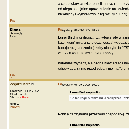
a co do wiary, antykoncepcji i innych.........
od niego specjalne upowaznienie na stwierdzan
nieomylny i wymordowal z tej razji tyle ludzi)
Bianca
Wysłany: 06-09-2005, 10:29
-
Usunięty
-
Gość
LunarBird
, moj drogi........... wbacz, ale w
katolikiem" gwarantuje uczciwosc?! wybacz, ale
kupuje rozgrzeszenie (i zeby nie bylo, to JES
wierzy a wiara to dwie rozne rzeczy.....
natomiast wybacz, ale osoba niewierzaca ma z
odpowiada za nie przed soba. i nie ma "ojej, 
Zegarmistrz
Wysłany: 06-09-2005, 10:50
Dołączył: 31 Lip 2002
LunarBird napisał/a:
Skąd: sanok
Status:
offline
Co ten rząd w takim razie robił przez *czte
Grupy:
AntyWiP
Pchnął zatrzymaną przez was gospodarkę, za
LunarBird napisał/a: