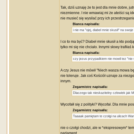
Tak, dziś uznaję że to jest dla mnie dobre, ju
niezmienne. I nie wmawiaj mi że ateiści są ide
nie musieć się wysilać przy ich przestrzegani
Bianca napisał/a:
i nie ma "ojej, diabel mnie skusil" na swoj
I co to ma być? Diabeł mnie skusił a kto podjął
tylko mi się nie chciało. Innymi słowy trafiłaś k
Bianca napisał/a:
czy jezus przypadkiem nie mowil tez "nie 
A czy Jesus nie mówił "Niech wasza mowa będzi
nie toleruje. Jak coś Kościół uznaje za niez
innym.
Zegarmistrz napisał/a:
Dlaczego tak nieskazitelny człowiek jak 
Wycofałł się z polityki? Wycofał. Dla mnie p
Zegarmistrz napisał/a:
Taaaak pamiętam te czołgi na ulicach War
nie o czołgi chodzi, ale w *ekspresowym* t
parlament.