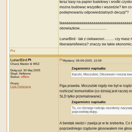
teraz kasy na papier toaletowy i srodki czys
mozna budowac wszystko i wszedzie? ten co d
podejmowaniu odpowiedzialnych decyzji"?
taaaaaaaaaaaaaaaaaaaaaaaaaaaaaaaaaaaaaaa
obowiazkow...............................
LunarBird - tak z ciekawosci........... czy ma
liberalami/lewica? znaczy sie takie ekonomicz
LunarBird
Wysłany: 06-09-2005, 10:09
Chaos Master & WSZ
Zegarmistrz napisał/a:
Dołączył: 30 Maj 2005
Skąd: Hellzone
Kaczki, Moczulski, Olszewski i reszta to
Status:
offline
Grupy:
Figa prawda. Moczulski nigdy nie był w rządzi
Lisia Federacja
rozliczać komunistów (co dzisiaj jest raczej o
SLD tylko przemalowane).
Zegarmistrz napisał/a:
To, co róznego rodzaju oszołomy nazywają
poprzedniej ekipy.
A świstak siedzi i zawija je w te sreberka. Co 
poprzedniego rządunie głosowałem nie głosuj