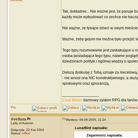
Tak, dokładnie... Nie ważne jest, że panuje
każdy może wybudować co zechce nie bacząc n
Nie ważne, że tysiące dzieci w owym mieście u
Ważne, żeby gejom nie można było przejść s
Tego typu rozumowanie jest zaskakujące u os
osoba posiadająca tego typu, naiwne poglądy n
dziedzinach polityki i ogólnej wiedzy o społe
Dalszą dyskusję z Tobą uznaje za niecelową, 
- nie wnosi ona NIC konstruktywnego, a służy 
spiskowymi oraz ignorancją.
_________________
Czas Waśni
darmowy system RPG dla fanów F
Avellana
Wysłany: 06-09-2005, 11:24
Lady of Autumn
LunarBird napisał/a:
Dołączyła: 22 Kwi 2003
Status:
offline
Zegarmistrz napisał/a: