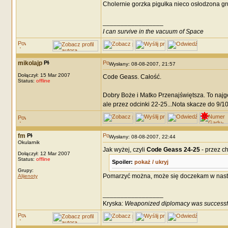
Cholernie gorzka pigułka nieco osłodzona g
_________________
I can survive in the vacuum of Space
mikolajp
Wysłany: 08-08-2007, 21:57
Dołączył: 15 Mar 2007
Code Geass. Całość.
Status:
offline
Dobry Boże i Matko Przenajświętsza. To najg
ale przez odcinki 22-25...Nota skacze do 9/1
fm
Wysłany: 08-08-2007, 22:44
Okularnik
Jak wyżej, czyli
Code Geass 24-25
- przez ch
Dołączył: 12 Mar 2007
Status:
offline
Spoiler:
pokaż / ukryj
Grupy:
Pomarzyć można, może się doczekam w nastę
Alijenoty
_________________
Kryska:
Weaponized diplomacy was successf