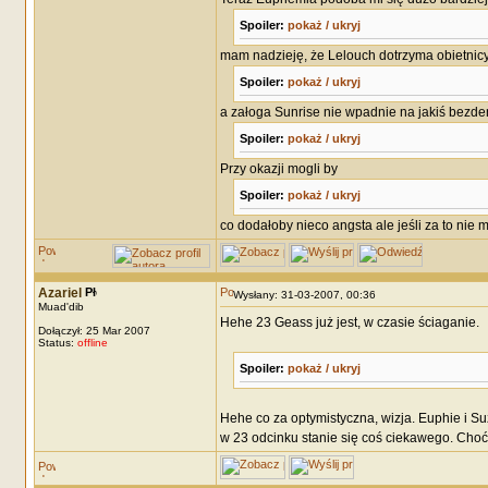
Spoiler:
pokaż / ukryj
mam nadzieję, że Lelouch dotrzyma obietnic
Spoiler:
pokaż / ukryj
a załoga Sunrise nie wpadnie na jakiś bezde
Spoiler:
pokaż / ukryj
Przy okazji mogli by
Spoiler:
pokaż / ukryj
co dodałoby nieco angsta ale jeśli za to nie 
Azariel
Wysłany: 31-03-2007, 00:36
Muad'dib
Hehe 23 Geass już jest, w czasie ściaganie.
Dołączył: 25 Mar 2007
Status:
offline
Spoiler:
pokaż / ukryj
Hehe co za optymistyczna, wizja. Euphie i Su
w 23 odcinku stanie się coś ciekawego. Choć 