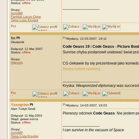
Status:
offline
_________________
Grupy:
AntyWiP
Fanklub Lacus Clyne
Tajna Loża Knujów
fm
Wysłany: 12-03-2007, 19:11
Okularnik
Code Geass 19
i
Code Geass - Picture Book
Dołączył: 12 Mar 2007
Sunrise chyba postanowił uratować świat prz
Status:
offline
Grupy:
Alijenoty
CG ciekawie by się prezentował jako komed
Geass harem opening
_________________
Kryska:
Weaponized diplomacy was successf
Ysengrinn
Wysłany: 14-03-2007, 19:03
Alan Tudyk Droid
Pierwszy odcinek
Code Geass
. Nie jestem p
Dołączył: 11 Maj 2003
Skąd: дикая охота
Status:
offline
_________________
Grupy:
I can survive in the vacuum of Space
AntyWiP
Tajna Loża Knujów