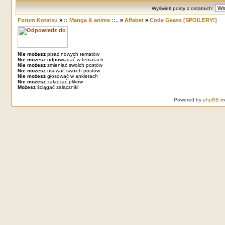
Wyświetl posty z ostatnich:
Forum Kotatsu
»
:: Manga & anime ::..
»
Alfabet
»
Code Geass [SPOILERY!]
Nie możesz
pisać nowych tematów
Nie możesz
odpowiadać w tematach
Nie możesz
zmieniać swoich postów
Nie możesz
usuwać swoich postów
Nie możesz
głosować w ankietach
Nie możesz
załączać plików
Możesz
ściągać załączniki
Powered by
phpBB
mo