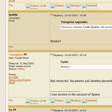
WOM
Sm00k
Wysłany: 14-03-2007, 19:49
-
Usunięty
-
Gość
Ysengrinn napisał/a:
Pierwszy odcinek
Code Geass
. Nie jest
Boobs?
Ysengrinn
Wysłany: 14-03-2007, 20:19
Alan Tudyk Droid
Cytat:
Dołączył: 11 Maj 2003
Skąd: дикая охота
Boobs?
Status:
offline
Grupy:
AntyWiP
Tajna Loża Knujów
Być może też. Na pewno zaś świetna dynamik
WOM
_________________
I can survive in the vacuum of Space
fm
Wysłany: 20-03-2007, 14:14