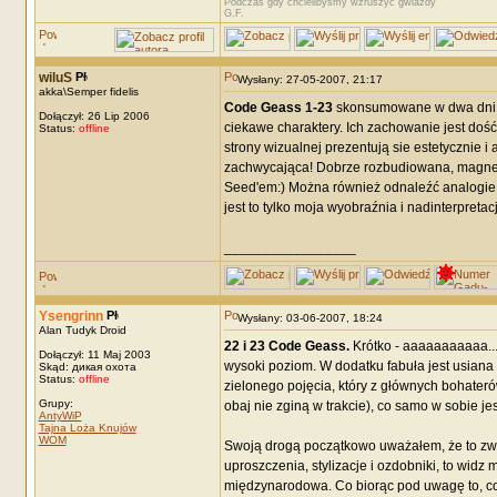
Podczas gdy chcielibyśmy wzruszyć gwiazdy"
G.F.
wiluS
Wysłany: 27-05-2007, 21:17
akka\Semper fidelis
Code Geass 1-23
skonsumowane w dwa dni, z
Dołączył: 26 Lip 2006
ciekawe charaktery. Ich zachowanie jest doś
Status:
offline
strony wizualnej prezentują sie estetycznie i
zachwycająca! Dobrze rozbudiowana, magnety
Seed'em:) Można również odnaleźć analogie d
jest to tylko moja wyobraźnia i nadinterpreta
_________________
Ysengrinn
Wysłany: 03-06-2007, 18:24
Alan Tudyk Droid
22 i 23 Code Geass.
Krótko - aaaaaaaaaaa... 
Dołączył: 11 Maj 2003
wysoki poziom. W dodatku fabuła jest usian
Skąd: дикая охота
Status:
offline
zielonego pojęcia, który z głównych bohaterów
Grupy:
obaj nie zginą w trakcie), co samo w sobie je
AntyWiP
Tajna Loża Knujów
WOM
Swoją drogą początkowo uważałem, że to zwyk
uproszczenia, stylizacje i ozdobniki, to widz 
międzynarodowa. Co biorąc pod uwagę to, co si