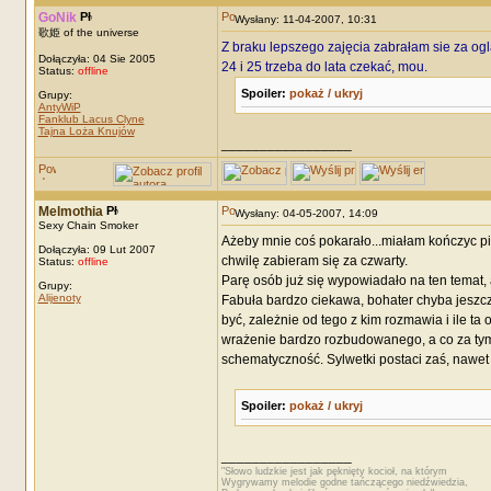
GoNik
Wysłany: 11-04-2007, 10:31
歌姫 of the universe
Z braku lepszego zajęcia zabrałam sie za og
Dołączyła: 04 Sie 2005
24 i 25 trzeba do lata czekać, mou.
Status:
offline
Spoiler:
pokaż / ukryj
Grupy:
AntyWiP
Fanklub Lacus Clyne
Tajna Loża Knujów
_________________
Melmothia
Wysłany: 04-05-2007, 14:09
Sexy Chain Smoker
Ażeby mnie coś pokarało...miałam kończyc pi
Dołączyła: 09 Lut 2007
chwilę zabieram się za czwarty.
Status:
offline
Parę osób już się wypowiadało na ten temat, a
Grupy:
Alijenoty
Fabuła bardzo ciekawa, bohater chyba jeszcze
być, zależnie od tego z kim rozmawia i ile ta
wrażenie bardzo rozbudowanego, a co za tym i
schematyczność. Sylwetki postaci zaś, nawet 
Spoiler:
pokaż / ukryj
_________________
"Słowo ludzkie jest jak pęknięty kocioł, na którym
Wygrywamy melodie godne tańczącego niedźwiedzia,