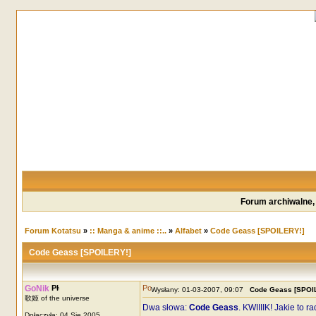
Forum archiwalne,
Forum Kotatsu
»
:: Manga & anime ::..
»
Alfabet
»
Code Geass [SPOILERY!]
Code Geass [SPOILERY!]
GoNik
Wysłany: 01-03-2007, 09:07
Code Geass [SPOI
歌姫 of the universe
Dwa słowa:
Code Geass
. KWIIIIK! Jakie to r
Dołączyła: 04 Sie 2005