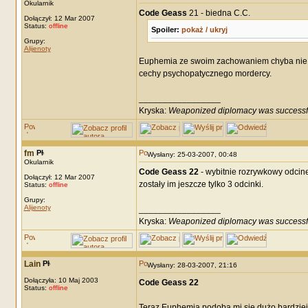
Okularnik
Code Geass
21 - biedna C.C.
Dołączył: 12 Mar 2007
Status:
offline
Spoiler:
pokaż / ukryj
Grupy:
Alijenoty
Euphemia ze swoim zachowaniem chyba nie d
cechy psychopatycznego mordercy.
_________________
Kryska:
Weaponized diplomacy was successf
fm
Wysłany: 25-03-2007, 00:48
Okularnik
Code Geass 22
- wybitnie rozrywkowy odcine
Dołączył: 12 Mar 2007
zostały im jeszcze tylko 3 odcinki.
Status:
offline
Grupy:
Alijenoty
_________________
Kryska:
Weaponized diplomacy was successf
Lain
Wysłany: 28-03-2007, 21:16
Dołączyła: 10 Maj 2003
Code Geass 22
Status:
offline
Teraz Euphemia podoba mi się dużo bardziej