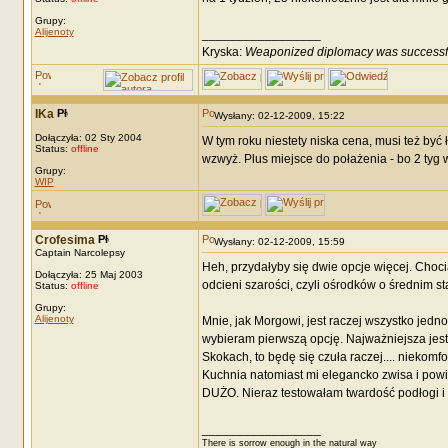
Grupy:
Alijenoty
_________________
Kryska:
Weaponized diplomacy was successf
IKa
Wysłany: 02-12-2009, 15:22
Dołączyła: 02 Sty 2004
W tym roku niestety niska cena, musi też by
Status:
offline
wzwyż. Plus miejsce do połażenia - bo 2 tyg
Grupy:
WIP
Crofesima
Wysłany: 02-12-2009, 15:59
Captain Narcolepsy
Heh, przydałyby się dwie opcje więcej. Chocia
Dołączyła: 25 Maj 2003
odcieni szarości, czyli ośrodków o średnim st
Status:
offline
Grupy:
Alijenoty
Mnie, jak Morgowi, jest raczej wszystko jedn
wybieram pierwszą opcję. Najważniejsza jest
Skokach, to będę się czuła raczej.... niekomf
Kuchnia natomiast mi elegancko zwisa i powi
DUŻO. Nieraz testowałam twardość podłogi i 
_________________
There is sorrow enough in the natural way