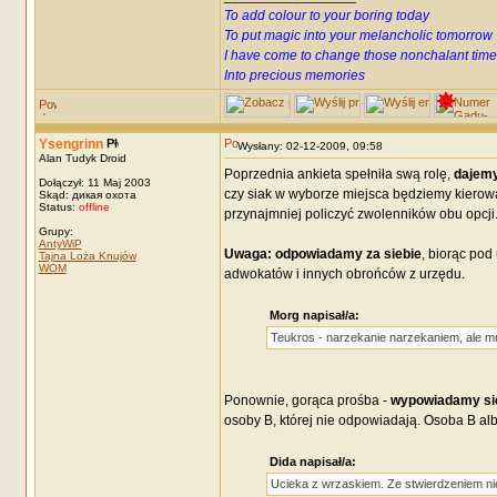
To add colour to your boring today
To put magic into your melancholic tomorrow
I have come to change those nonchalant time
Into precious memories
Ysengrinn
Wysłany: 02-12-2009, 09:58
Alan Tudyk Droid
Poprzednia ankieta spełniła swą rolę,
dajemy
Dołączył: 11 Maj 2003
czy siak w wyborze miejsca będziemy kierowa
Skąd: дикая охота
Status:
offline
przynajmniej policzyć zwolenników obu opcji
Grupy:
AntyWiP
Uwaga: odpowiadamy za siebie
, biorąc pod
Tajna Loża Knujów
WOM
adwokatów i innych obrońców z urzędu.
Morg napisał/a:
Teukros - narzekanie narzekaniem, ale mni
Ponownie, gorąca prośba -
wypowiadamy się 
osoby B, której nie odpowiadają. Osoba B alb
Dida napisał/a:
Ucieka z wrzaskiem. Ze stwierdzeniem n