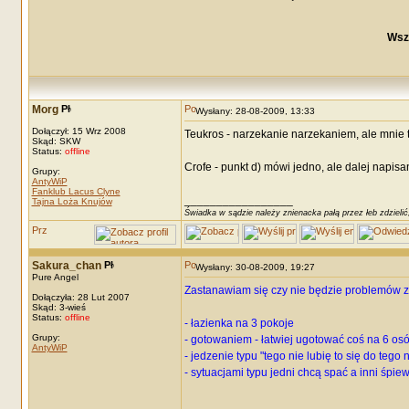
Wsz
Morg
Wysłany: 28-08-2009, 13:33
Dołączył: 15 Wrz 2008
Teukros - narzekanie narzekaniem, ale mnie t
Skąd: SKW
Status:
offline
Crofe - punkt d) mówi jedno, ale dalej napisan
Grupy:
AntyWiP
Fanklub Lacus Clyne
_________________
Tajna Loża Knujów
Świadka w sądzie należy znienacka pałą przez łeb zdzielić
Sakura_chan
Wysłany: 30-08-2009, 19:27
Pure Angel
Zastanawiam się czy nie będzie problemów z
Dołączyła: 28 Lut 2007
Skąd: 3-wieś
Status:
offline
- łazienka na 3 pokoje
Grupy:
- gotowaniem - łatwiej ugotować coś na 6 osó
AntyWiP
- jedzenie typu "tego nie lubię to się do tego n
- sytuacjami typu jedni chcą spać a inni śpie
_________________