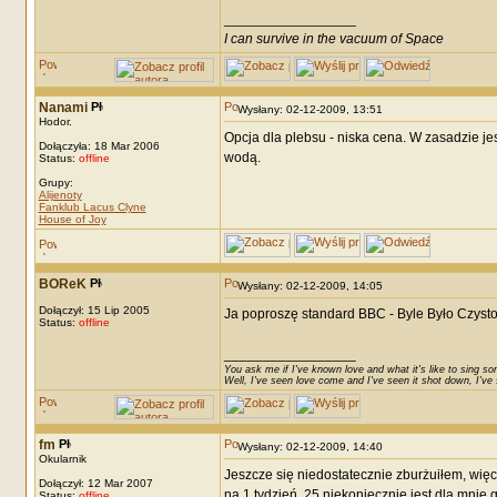
_________________
I can survive in the vacuum of Space
Nanami
Wysłany: 02-12-2009, 13:51
Hodor.
Opcja dla plebsu - niska cena. W zasadzie jes
Dołączyła: 18 Mar 2006
wodą.
Status:
offline
Grupy:
Alijenoty
Fanklub Lacus Clyne
House of Joy
BOReK
Wysłany: 02-12-2009, 14:05
Dołączył: 15 Lip 2005
Ja poproszę standard BBC - Byle Było Czysto
Status:
offline
_________________
You ask me if I've known love and what it's like to sing son
Well, I've seen love come and I've seen it shot down, I've s
fm
Wysłany: 02-12-2009, 14:40
Okularnik
Jeszcze się niedostatecznie zburżuiłem, więc
Dołączył: 12 Mar 2007
na 1 tydzień, 25 niekoniecznie jest dla mnie 
Status:
offline