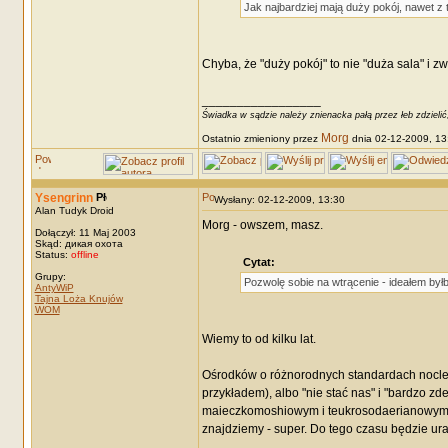
Jak najbardziej mają duży pokój, nawet z 
Chyba, że "duży pokój" to nie "duża sala" i 
_________________
Świadka w sądzie należy znienacka pałą przez łeb zdzielić
Morg
Ostatnio zmieniony przez
dnia 02-12-2009, 13:
Ysengrinn
Wysłany: 02-12-2009, 13:30
Alan Tudyk Droid
Morg - owszem, masz.
Dołączył: 11 Maj 2003
Skąd: дикая охота
Status:
offline
Cytat:
Grupy:
Pozwolę sobie na wtrącenie - ideałem by
AntyWiP
Tajna Loża Knujów
WOM
Wiemy to od kilku lat.
Ośrodków o różnorodnych standardach noclegu
przykładem), albo "nie stać nas" i "bardzo z
maieczkomoshiowym i teukrosodaerianowym - ws
znajdziemy - super. Do tego czasu będzie ur