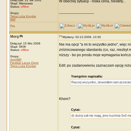
Dołączyła: 22 Sie 2002
W obecnej sytuacji - niska cena, niestety...
Skąd: Warszawa
Status:
offline
_________________
Grupy:
Tajna Loża Knujów
WIP
Morg
Wysłany: 02-12-2009, 13:30
Dołączył: 15 Wrz 2008
Nie ma opcji "a mi to wszystko jedno", więc 
Skąd: SKW
zróżnicowanego standardu (co, raz, niezbyt 
Status:
offline
niższy - bo po prostu moje wymagania kończą
Grupy:
AntyWiP
Fanklub Lacus Clyne
Edit: po zastanowieniu zaznaczam opcję niżs
Tajna Loża Knujów
Ysengrinn napisał/a:
Raczej wszystko, dzwoniłem tam przecież 
Khem?
Cytat:
d) dużej sali nie mają, jeno kuchnia 5x6 m
Cytat: