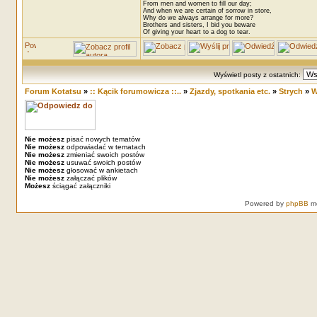
From men and women to fill our day;
And when we are certain of sorrow in store,
Why do we always arrange for more?
Brothers and sisters, I bid you beware
Of giving your heart to a dog to tear.
Wyświetl posty z ostatnich:
Forum Kotatsu
»
:: Kącik forumowicza ::..
»
Zjazdy, spotkania etc.
»
Strych
»
W
Nie możesz
pisać nowych tematów
Nie możesz
odpowiadać w tematach
Nie możesz
zmieniać swoich postów
Nie możesz
usuwać swoich postów
Nie możesz
głosować w ankietach
Nie możesz
załączać plików
Możesz
ściągać załączniki
Powered by
phpBB
mo