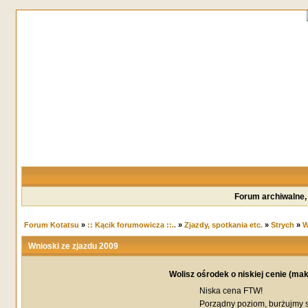
Forum archiwalne,
Forum Kotatsu
»
:: Kącik forumowicza ::..
»
Zjazdy, spotkania etc.
»
Strych
»
W
Wnioski ze zjazdu 2009
Wolisz ośrodek o niskiej cenie (maks
Niska cena FTW!
Porządny poziom, burżujmy 