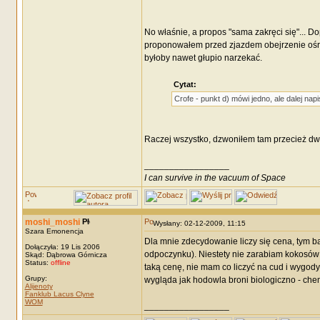
No właśnie, a propos "sama zakręci się"... Do
proponowałem przed zjazdem obejrzenie ośrod
byłoby nawet głupio narzekać.
Cytat:
Crofe - punkt d) mówi jedno, ale dalej nap
Raczej wszystko, dzwoniłem tam przecież dwa
_________________
I can survive in the vacuum of Space
moshi_moshi
Wysłany: 02-12-2009, 11:15
Szara Emonencja
Dla mnie zdecydowanie liczy się cena, tym ba
Dołączyła: 19 Lis 2006
odpoczynku). Niestety nie zarabiam kokosów 
Skąd: Dąbrowa Górnicza
Status:
offline
taką cenę, nie mam co liczyć na cud i wygody.
Grupy:
wygląda jak hodowla broni biologiczno - chemi
Alijenoty
Fanklub Lacus Clyne
WOM
_________________