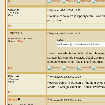
Grisznak
Wysłany: 02-12-2009, 11:25
-
Usunięty
-
Gość
Dla mnie cena także jest priorytetem. Jako 
pod grzbiet.
Teukros
Wysłany: 02-12-2009, 11:56
Dołączył: 09 Cze 2006
Cytat:
Status:
offline
nie interesuje mnie zdanie adwokatów
...czyli moje zdanie się nie liczy? A co tam,
sprawę, jak wygląda sytuacja. Jeżeli zacznie
kombinować co robić, aby to jakoś pogodzić.
Grisznak
Wysłany: 02-12-2009, 12:18
-
Usunięty
-
Gość
Pozwolę sobie na wtrącenie - ideałem byłby
Marriot, a wyklęty ziemi lud - domki. I wszyscy
Serika
Wysłany: 02-12-2009, 12:25