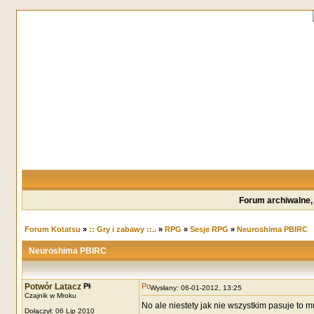
Forum archiwalne,
Forum Kotatsu
»
:: Gry i zabawy ::..
»
RPG
»
Sesje RPG
»
Neuroshima PBIRC
Neuroshima PBIRC
Potwór Latacz
Wysłany: 06-01-2012, 13:25
Czajnik w Mroku
No ale niestety jak nie wszystkim pasuje to m
Dołączył: 06 Lip 2010