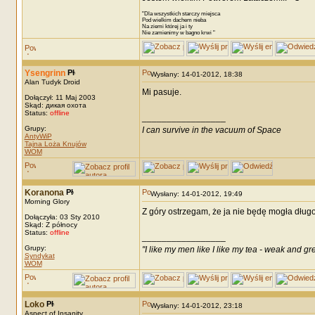
"Dla wszystkich starczy miejsca
Pod wielkim dachem nieba
Na ziemi której ja i ty
Nie zamienimy w bagno krwi "
Ysengrinn
Wysłany: 14-01-2012, 18:38
Alan Tudyk Droid
Mi pasuje.
Dołączył: 11 Maj 2003
Skąd: дикая охота
Status:
offline
_________________
Grupy:
I can survive in the vacuum of Space
AntyWiP
Tajna Loża Knujów
WOM
Koranona
Wysłany: 14-01-2012, 19:49
Morning Glory
Z góry ostrzegam, że ja nie będę mogła długo
Dołączyła: 03 Sty 2010
Skąd: Z północy
Status:
offline
_________________
Grupy:
"I like my men like I like my tea - weak and gr
Syndykat
WOM
Loko
Wysłany: 14-01-2012, 23:18
Aspect of Insanity