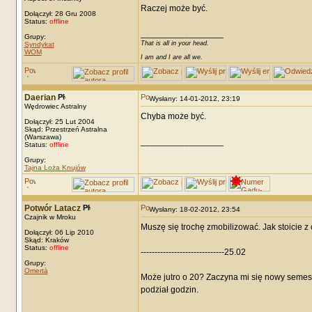
Raczej może być.
Dołączył: 28 Gru 2008
Status:
offline
_________________
Grupy:
That is all in your head.
Syndykat
WOM
I am and I are all we.
Daerian
Wysłany: 14-01-2012, 23:19
Wędrowiec Astralny
Chyba może być.
Dołączył: 25 Lut 2004
Skąd: Przestrzeń Astralna
(Warszawa)
_________________
Status:
offline
Grupy:
Tajna Loża Knujów
Potwór Latacz
Wysłany: 18-02-2012, 23:54
Czajnik w Mroku
Muszę się trochę zmobilizować. Jak stoicie z
Dołączył: 06 Lip 2010
Skąd: Kraków
Status:
offline
------------------------------25.02
Grupy:
Omertà
Może jutro o 20? Zaczyna mi się nowy semestr
podział godzin.