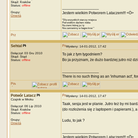
Skąd: Kraków
Status:
offline
_________________
Grupy:
Jestem wielkim Potworem Lataczem!!! <Ö>
Omertà
"Dla wszystkich starczy miejsca
Pod wielkim dachem nieba
Na ziemi której ja i ty
Nie zamienimy w bagno krwi "
Sehtal
Wysłany: 14-01-2012, 17:42
Dołączył: 03 Gru 2010
To jak z tym tygodniem?
Skąd: Stąd
Bo ja przyznam, że dużo bardziej jutro niż dz
Status:
offline
_________________
There is no such thing as an 'inhuman act', for
Potwór Latacz
Wysłany: 14-01-2012, 17:47
Czajnik w Mroku
Taak, sesja jest w planie. Jutro też by mi b
Dołączył: 06 Lip 2010
(do rozłożenia się z laptopem i papierami.), 
Skąd: Kraków
Status:
offline
Grupy:
Ludu, to jak ?
Omertà
_________________
Jestem wielkim Potworem Lataczem!!! <Ö>