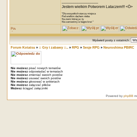
_________________
Jestem wielkim Potworem Lataczem!!! <Ö>
"Dla wszystkich starczy miejsca
Pod wielkim dachem nieba
Na ziemi której ja i ty
Nie zamienimy w bagno krwi "
Wyświetl posty z ostatnich:
Forum Kotatsu
»
:: Gry i zabawy ::..
»
RPG
»
Sesje RPG
»
Neuroshima PBIRC
Nie możesz
pisać nowych tematów
Nie możesz
odpowiadać w tematach
Nie możesz
zmieniać swoich postów
Nie możesz
usuwać swoich postów
Nie możesz
głosować w ankietach
Nie możesz
załączać plików
Możesz
ściągać załączniki
Powered by
phpBB
mo