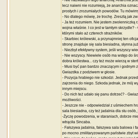
- Nie nazwałbym tego anarchią. Anarchia jest 
lecz naiwni nie rozumieją, że anarchia oznacz
prostych i zrozumiałych powodów. Tu mówimy r
- No dlatego mówię, że trochę. Zresztą jak zw
- Ja też rozumiem. Nie jestem zwolenniczką rz
wojna właśnie. I co jest w tamtym skrzydle? 
którymi stało aż czterech strażników.
- Skarbiec królewski, a przynajmniej ten ofi
stronę znajduje się sala biesiadna, słynna j
- Niezbyt efektywny system, jeśli wszyscy wiedz
- Nie wszyscy. Niewiele osób ma wstęp do śro
dobra królestwa... czy też może wierzą w ster
- Musi być pan bardzo znaczącym i godnym za
Gwiazdka z podziwem w głosie.
- Pozycja hrabiego nie szkodzi. Jednak prze
zajrzenia do niego. Szkoda jednak, że mój w
innym miejscu.
- Do nich też udało się panu dotrzeć? - Gwi
możliwości.
- Jeszcze nie - odpowiedział z uśmiechem hra
sala biesiadna, czy też jadalnia dla stu osób, 
-Życzę powodzenia, w staraniach, dobrze mieć
wtrąciła Sincaba.
- Fałszywa jadalnia, fałszywa sala balowa i f
po mocno zmilitaryzowanym państwie zbyt wiel