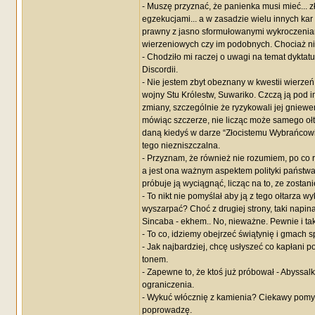
- Muszę przyznać, że panienka musi mieć... 
egzekucjami... a w zasadzie wielu innych ka
prawny z jasno sformułowanymi wykroczeniami
wierzeniowych czy im podobnych. Chociaż ni
- Chodziło mi raczej o uwagi na temat dyktat
Discordii.
- Nie jestem zbyt obeznany w kwestii wierze
wojny Stu Królestw, Suwariko. Czczą ją pod i
zmiany, szczególnie że ryzykowali jej gniewem
mówiąc szczerze, nie licząc może samego ołta
daną kiedyś w darze “Złocistemu Wybrańcowi,
tego niezniszczalna.
- Przyznam, że również nie rozumiem, po co 
a jest ona ważnym aspektem polityki państwa.
próbuje ją wyciągnąć, licząc na to, ze zosta
- To nikt nie pomyślał aby ją z tego ołtarza w
wyszarpać? Choć z drugiej strony, taki napina
Sincaba - ekhem.. No, nieważne. Pewnie i tak
- To co, idziemy obejrzeć świątynię i gmach
- Jak najbardziej, chcę usłyszeć co kapłani 
tonem.
- Zapewne to, że ktoś już próbował - Abyssalk
ograniczenia.
- Wykuć włócznię z kamienia? Ciekawy pomysł,
poprowadzę.