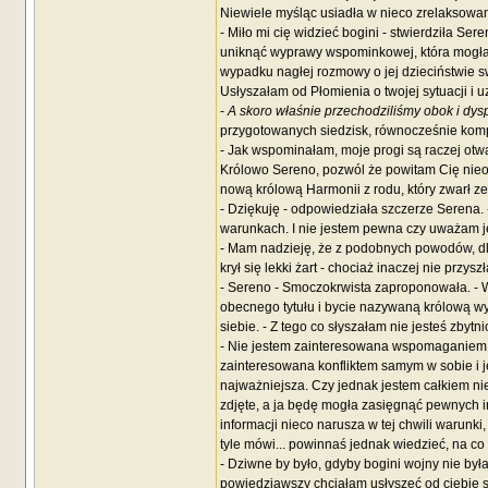
Niewiele myśląc usiadła w nieco zrelaksowan
- Miło mi cię widzieć bogini - stwierdziła Se
uniknąć wyprawy wspominkowej, która mogła
wypadku nagłej rozmowy o jej dzieciństwie s
Usłyszałam od Płomienia o twojej sytuacji i 
-
A skoro właśnie przechodziliśmy obok i dys
przygotowanych siedzisk, równocześnie komple
- Jak wspominałam, moje progi są raczej otwar
Królowo Sereno, pozwól że powitam Cię nieof
nową królową Harmonii z rodu, który zwarł ze
- Dziękuję - odpowiedziała szczerze Serena. 
warunkach. I nie jestem pewna czy uważam j
- Mam nadzieję, że z podobnych powodów, dla
krył się lekki żart - chociaż inaczej nie prz
- Sereno - Smoczokrwista zaproponowała. - W 
obecnego tytułu i bycie nazywaną królową wyt
siebie. - Z tego co słyszałam nie jesteś zbyt
- Nie jestem zainteresowana wspomaganiem 
zainteresowana konfliktem samym w sobie i je
najważniejsza. Czy jednak jestem całkiem nie
zdjęte, a ja będę mogła zasięgnąć pewnych i
informacji nieco narusza w tej chwili warunki
tyle mówi... powinnaś jednak wiedzieć, na co
- Dziwne by było, gdyby bogini wojny nie był
powiedziawszy chciałam usłyszeć od ciebie s