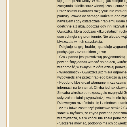
się godni przeciwnicy. W miarę, jak kolejne fi
zaczynało dzielić coraz więcej czasu, coraz m
Przez ostatni kwadrans rozgrywki nie zamie
planszy. Prawie do samego końca trudno było 
nawzajem i gdy ostatecznie hrabiemu udało si
odetchnęła z ulgą, podczas gdy inni krzywil
Gwiazdka, która podczas kilku ostatnich ruc
uśmiechnęła się promiennie. Nie ulegało wątp
błyszczała w nich satysfakcja.
- Dziękuję za grę, hrabio, i gratuluję wygran
pochylając z szacunkiem głowę.
- Gra z panna jest prawdziwą przyjemnością 
powinniśmy jednak wracać do pałacu, wkrótc
wiadomość, w związku z którą dzisiaj podwaja
- Wiadomość? - Gwiazdka już miała odpowiedzi
wypowiedziane przez hrabiego bardzo ją zac
- Podobno ktoś groził włamaniem, czy czymś 
informacji na ten temat. Chyba jednak obawiają
Sincaba wkrótce po rozpoczęciu rozgrywki Gwi
usłyszała ostatnią wypowiedź, i wcale nie by
Dziewczyna roześmiała się i z niedowierzani
- Aż tak łatwo zastraszyć pałacowe straże? C
sobie w myślach, że chyba powinna porozmawi
włamywacza, ale w końcu nie znała pełni możl
- Szczerze mówiąc, podobno ma ich odwiedzić