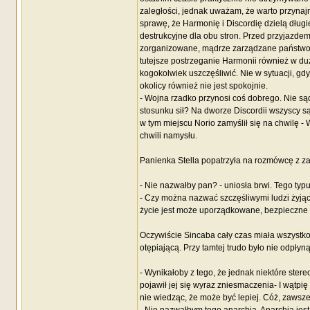
zaległości, jednak uważam, że warto przynaj
sprawę, że Harmonię i Discordię dzielą długi
destrukcyjne dla obu stron. Przed przyjazdem
zorganizowane, mądrze zarządzane państwo, z
tutejsze postrzeganie Harmonii również w duż
kogokolwiek uszczęśliwić. Nie w sytuacji, gd
okolicy również nie jest spokojnie.
- Wojna rzadko przynosi coś dobrego. Nie są
stosunku sił? Na dworze Discordii wszyscy są
w tym miejscu Norio zamyślił się na chwilę 
chwili namysłu.
Panienka Stella popatrzyła na rozmówcę z z
- Nie nazwałby pan? - uniosła brwi. Tego typ
- Czy można nazwać szczęśliwymi ludzi żyją
życie jest może uporządkowane, bezpieczne i
Oczywiście Sincaba cały czas miała wszystko 
otępiającą. Przy tamtej trudo było nie odpłyną
- Wynikałoby z tego, że jednak niektóre ster
pojawił jej się wyraz zniesmaczenia- I wątpi
nie wiedząc, że może być lepiej. Cóż, zawsze