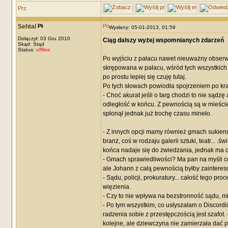
Sehtal
Wysłany: 05-01-2013, 01:59
Dołączył: 03 Gru 2010
Ciąg dalszy wyżej wspomnianych zdarzeń
Skąd: Stąd
Status:
offline
Po wyjściu z pałacu nawet nieuważny obserwat
skrępowana w pałacu, wśród tych wszystkich u
po prostu lepiej się czuję tutaj.
Po tych słowach powiodła spojrzeniem po kr
- Choć akurat jeśli o targ chodzi to nie sądz
odległość w końcu. Z pewnością są w mieście 
spłonął jednak już trochę czasu mineło.
- Z innych opcji mamy również gmach sukienni
branż, coś w rodzaju galerii sztuki, teatr... 
końca nadaje się do zwiedzania, jednak ma c
- Gmach sprawiedliwości? Ma pan na myśli c
ale Johann z całą pewnością byłby zaintere
- Sądu, policji, prokuratury... całość tego p
więzienia.
- Czy to nie wpływa na bezstronność sądu, mi
- Po tym wszystkim, co usłyszałam o Discord
radzenia sobie z przestępczością jest szafot.
kolejne, ale dziewczyna nie zamierzała dać p