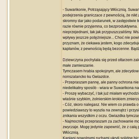
- Suwarikonie, Potrząsający Włócznią. Suwar
podejrzenia graniczace z pewnością, że nikt z
skromny dar jako podarunek, w zastępstwie tr
razie równie przyjemna, co bezproduktywna. P
nieprzejednani, tak jak przypuszczaliśmy. Ws
wpływy jeszcze potężniejsze... Choć nie powie
przyznam, że ciekawa jestem, kogo zdecyduje
kapłanów, z pewnością będą bezcenne. Bądź
Dziewczyna pochylała się przed ołtarzem zale
małe zamieszanie.
Tymczasem hrabia spokojnym, ale zdecydowan
nonszalancko ku Gwiazdce.
- Przepraszam pannę, ale panny ochrona nie
niedelikatny sposób - wiara w Suwarikona n
- Proszę wybaczyć, i tak już miałam wychodzić
właśnie szybkim, żołnierskim krokiem zmierza
- Cóż, skoro nalegasz. Nie wiem co prawda o 
powiedziawszy to wyszła na zewnątrz i przy
znikania wszystkim z oczu. Gwiazdka tymczase
- Najmocniej przepraszam za zachowanie moj
zwyczaje. Mogę jedynie zapewnić, że z całą
Włócznią.
Kapłani powolnymi ruchami ukryli solidne bic