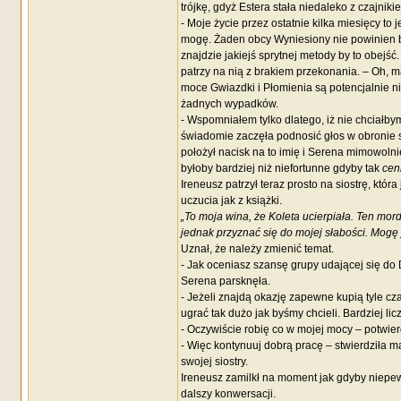
trójkę, gdyż Estera stała niedaleko z czajni
- Moje życie przez ostatnie kilka miesięcy to
mogę. Żaden obcy Wyniesiony nie powinien by
znajdzie jakiejś sprytnej metody by to obejś
patrzy na nią z brakiem przekonania. – Oh, ma
moce Gwiazdki i Płomienia są potencjalnie ni
żadnych wypadków.
- Wspomniałem tylko dlatego, iż nie chciałbym
świadomie zaczęła podnosić głos w obronie sw
położył nacisk na to imię i Serena mimowolnie
byłoby bardziej niż niefortunne gdyby tak
cen
Ireneusz patrzył teraz prosto na siostrę, któ
uczucia jak z książki.
„To moja wina, że Koleta ucierpiała. Ten mord
jednak przyznać się do mojej słabości. Mogę j
Uznał, że należy zmienić temat.
- Jak oceniasz szansę grupy udającej się do 
Serena parsknęła.
- Jeżeli znajdą okazję zapewne kupią tyle cz
ugrać tak dużo jak byśmy chcieli. Bardziej licz
- Oczywiście robię co w mojej mocy – potwierd
- Więc kontynuuj dobrą pracę – stwierdziła 
swojej siostry.
Ireneusz zamilkł na moment jak gdyby niepew
dalszy konwersacji.