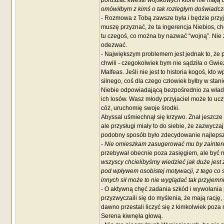
poruszać kwestii wojskowych które nie mają be
omówiłbym z kimś o tak rozległym doświadc
- Rozmowa z Tobą zawsze była i będzie przyj
muszę przyznać, że ta ingerencja Niebios, ch
tu czegoś, co można by nazwać “wojną”. Nie 
odezwać.
- Największym problemem jest jednak to, że
chwili - czegokolwiek bym nie sądziła o Gwiez
Malfeas. Jeśli nie jest to historia kogoś, kto
silnego, coś dla czego człowiek byłby w stan
Niebie odpowiadającą bezpośrednio za władcó
ich losów. Wasz młody przyjaciel może to uczy
cóż, uruchomię swoje środki.
Abyssal uśmiechnął się krzywo. Znał jeszcze 
ale przysługi miały to do siebie, że zazwycz
podobny sposób było zdecydowanie najlepsz
-
Nie omieszkam zasugerować mu by zaintere
przebywał obecnie poza zasięgiem, ale być 
wszyscy chcielibyśmy wiedzieć jak duże jest
pod wpływem osobistej motywacji, z tego co
innych sił może to nie wyglądać tak przyjemni
- O aktywną chęć zadania szkód i wywołania 
przyzwyczaili się do myślenia, że mają rację,
dawno przestali liczyć się z kimkolwiek poz
Serena kiwnęła głową.