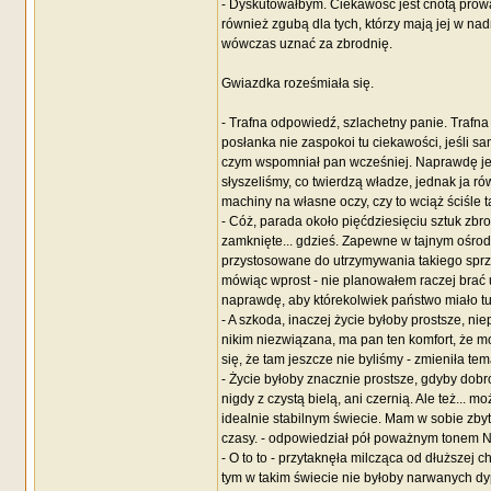
- Dyskutowałbym. Ciekawość jest cnotą prowa
również zgubą dla tych, którzy mają jej w na
wówczas uznać za zbrodnię.
Gwiazdka roześmiała się.
- Trafna odpowiedź, szlachetny panie. Trafna
posłanka nie zaspokoi tu ciekawości, jeśli sam
czym wspomniał pan wcześniej. Naprawdę je
słyszeliśmy, co twierdzą władze, jednak ja rów
machiny na własne oczy, czy to wciąż ściśle ta
- Cóż, parada około pięćdziesięciu sztuk zbr
zamknięte... gdzieś. Zapewne w tajnym ośro
przystosowane do utrzymywania takiego sprzęt
mówiąc wprost - nie planowałem raczej brać u
naprawdę, aby którekolwiek państwo miało t
- A szkoda, inaczej życie byłoby prostsze, ni
nikim niezwiązana, ma pan ten komfort, że 
się, że tam jeszcze nie byliśmy - zmieniła te
- Życie byłoby znacznie prostsze, gdyby dobr
nigdy z czystą bielą, ani czernią. Ale też..
idealnie stabilnym świecie. Mam w sobie zbyt
czasy. - odpowiedział pół poważnym tonem N
- O to to - przytaknęła milcząca od dłuższej c
tym w takim świecie nie byłoby narwanych dy