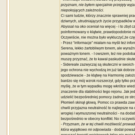
przyznam, nie byłem specjalnie przejęty wyja
niepokojących zależności
.
Ci sami ludzie, którzy znacznie sprawniej p
dziwnych, utrudniających życie przypadków w 
Abyssal na oko oceniał na więcej - i to zbyt 
poinformowany o klątwie, prawdopodobnie nie
Oczywiście, nie można było wykluczyć,że częś
- Przez “informacje” miałam na myśli też infor
Serena, lekko żartobliwym tonem, ale wyraźn
poważnym tonem. - I owszem, też nie podobaj
muszę przyznać, że to kawał paskudnie skute
- Sidereale zazwyczaj są skuteczni w swoich 
jego ochrona nie wychodzą im już tak dobrze.
spodziewacie - że klątwę na Harmonię założon
bardzo się mój wzrok rozszerzył, gdy tylko prz
myślę, że w tym wypadku mogę wkrótce wiedzieć
znaczenie dla stabilności tego rejonu. Jak jed
udzielić bezpośredniej pomocy żadnej ze str
Płomień skinął głową. Pomoc co prawda zawsz
chwili przyjazna neutralność to najlepsze na
wrogiej i wymuszonej
neutralności - na dodat
bezpośrednio w obecny konflikt. No i oczywi
-
Przyznam, że w tej chwili możliwość prowa
która wyjątkowo mi odpowiada
- dodał powa