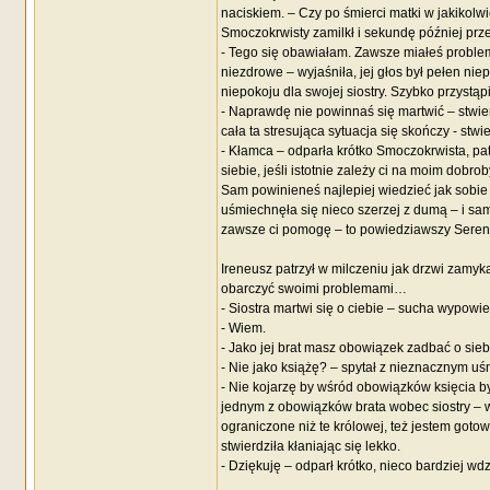
naciskiem. – Czy po śmierci matki w jakiko
Smoczokrwisty zamilkł i sekundę później prze
- Tego się obawiałam. Zawsze miałeś problem 
niezdrowe – wyjaśniła, jej głos był pełen ni
niepokoju dla swojej siostry. Szybko przystąp
- Naprawdę nie powinnaś się martwić – stwier
cała ta stresująca sytuacja się skończy - stwie
- Kłamca – odparła krótko Smoczokrwista, pa
siebie, jeśli istotnie zależy ci na moim dobr
Sam powinieneś najlepiej wiedzieć jak sobie 
uśmiechnęła się nieco szerzej z dumą – i sam
zawsze ci pomogę – to powiedziawszy Serena 
Ireneusz patrzył w milczeniu jak drzwi zamyk
obarczyć swoimi problemami…
- Siostra martwi się o ciebie – sucha wypowi
- Wiem.
- Jako jej brat masz obowiązek zadbać o sieb
- Nie jako książę? – spytał z nieznacznym u
- Nie kojarzę by wśród obowiązków księcia by
jednym z obowiązków brata wobec siostry – w
ograniczone niż te królowej, też jestem gotow
stwierdziła kłaniając się lekko.
- Dziękuję – odparł krótko, nieco bardziej wd