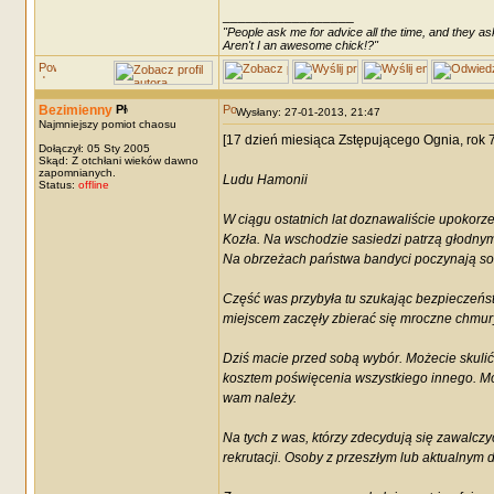
_________________
"People ask me for advice all the time, and they ask
Aren't I an awesome chick!?"
Bezimienny
Wysłany: 27-01-2013, 21:47
Najmniejszy pomiot chaosu
[17 dzień miesiąca Zstępującego Ognia, rok
Dołączył: 05 Sty 2005
Skąd: Z otchłani wieków dawno
zapomnianych.
Ludu Hamonii
Status:
offline
W ciągu ostatnich lat doznawaliście upokor
Kozła. Na wschodzie sasiedzi patrzą głodnym 
Na obrzeżach państwa bandyci poczynają sobi
Część was przybyła tu szukając bezpieczeńs
miejscem zaczęły zbierać się mroczne chmury, 
Dziś macie przed sobą wybór. Możecie skulić
kosztem poświęcenia wszystkiego innego. Moż
wam należy.
Na tych z was, którzy zdecydują się zawalczyć
rekrutacji. Osoby z przeszłym lub aktualny