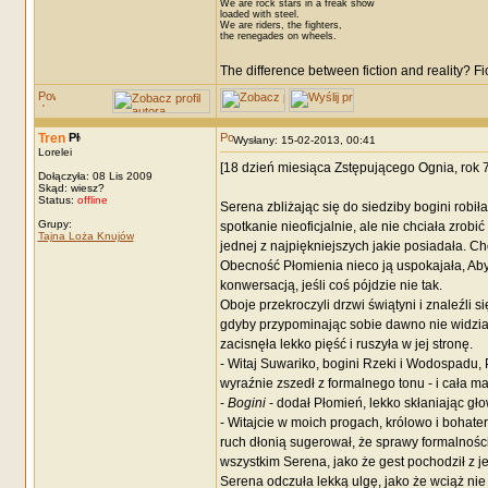
We are rock stars in a freak show
loaded with steel.
We are riders, the fighters,
the renegades on wheels.
The difference between fiction and reality? F
Tren
Wysłany: 15-02-2013, 00:41
Lorelei
[18 dzień miesiąca Zstępującego Ognia, rok
Dołączyła: 08 Lis 2009
Skąd: wiesz?
Status:
offline
Serena zbliżając się do siedziby bogini rob
Grupy:
spotkanie nieoficjalnie, ale nie chciała zrob
Tajna Loża Knujów
jednej z najpiękniejszych jakie posiadała. Ch
Obecność Płomienia nieco ją uspokajała, Aby
konwersacją, jeśli coś pójdzie nie tak.
Oboje przekroczyli drzwi świątyni i znaleźli s
gdyby przypominając sobie dawno nie widzian
zacisnęła lekko pięść i ruszyła w jej stronę.
- Witaj Suwariko, bogini Rzeki i Wodospadu, 
wyraźnie zszedł z formalnego tonu - i cała m
-
Bogini
- dodał Płomień, lekko skłaniając gło
- Witajcie w moich progach, królowo i bohater
ruch dłonią sugerował, że sprawy formalnośc
wszystkim Serena, jako że gest pochodził z jej
Serena odczuła lekką ulgę, jako że wciąż ni