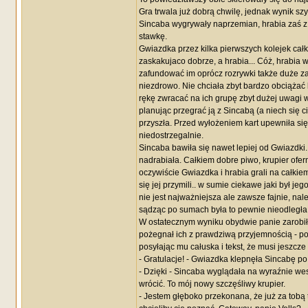
Gra trwala już dobrą chwilę, jednak wynik szyb
Sincaba wygrywały naprzemian, hrabia zaś z
stawkę.
Gwiazdka przez kilka pierwszych kolejek całk
zaskakujaco dobrze, a hrabia... Cóż, hrabia
zafundować im oprócz rozrywki także duże za
niezdrowo. Nie chciała zbyt bardzo obciążać k
rękę zwracać na ich grupę zbyt dużej uwagi 
planując przegrać ją z Sincabą (a niech się ci
przyszła. Przed wyłożeniem kart upewniła się,
niedostrzegalnie.
Sincaba bawiła się nawet lepiej od Gwiazdki.
nadrabiała. Całkiem dobre piwo, krupier ofer
oczywiście Gwiazdka i hrabia grali na całki
się jej przymili.. w sumie ciekawe jaki był j
nie jest najważniejsza ale zawsze fajnie, na
sądząc po sumach była to pewnie nieodległa
W ostatecznym wyniku obydwie panie zarobiły
pożegnał ich z prawdziwą przyjemnością - po
posyłając mu całuska i tekst, że musi jeszcze
- Gratulacje! - Gwiazdka klepnęła Sincabę po 
- Dzięki - Sincaba wyglądała na wyraźnie we
wrócić. To mój nowy szczęśliwy krupier.
- Jestem głęboko przekonana, że już za tobą t