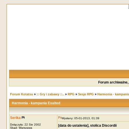
Forum archiwalne,
Forum Kotatsu
»
:: Gry i zabawy ::..
»
RPG
»
Sesje RPG
»
Harmonia - kampania
Harmonia - kampania Exalted
Serika
Wysłany: 05-01-2013, 01:39
Dołączyła: 22 Sie 2002
[data do ustalenia], stolica Discordii
Skąd: Warszawa