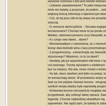
wyraźnie rozmowa o tym jest niemile widziana
- Listowne zawiadomienie? To jakiś miejscow
mnie nie dotarły, a przyznam, że jestem... 
większą ilością informacji o tajemniczym wł
- Cóż, do tej pory nikt mi tej sławy nie przed
zwyczaj.
- O, wreszcie skończyliście. - Sincaba wyglą
bezsensowne? Chociaż może to po prostu zmy
Wielkie, rubinowoczerwone oczy Gwiazdki, w 
- A z czego owa sława... słynie?
- Wnioskowałbym z ostrzeżenia, że z niemoż
biorąc dwa kieliszki wina z tacy przechodzące
- Z przyjemnością - uśmiechnęła się Gwiazdk
strzeżonego? Wiadomo, co to za skarb?
- Niestety, jak już wspominałem nikt mnie o ty
coś ważnego. Trochę słyszałem o niektórych
być na miejscu. Kto wie, może chodzi o króle
- No tak, skoro skarbiec jest tylko na pokaz, 
że wzmacniają straże. W przededniu wojny utr
ślad za nim pójdzie również korona - mrugn
symboli swojej władzy była naprawdę przyje
- Królewska korona rzeczywiście mogłaby sta
przygotowali, aby uniknąć takiej sytuacji. Zaw
legendę. Chociaż najbardziej ubawiłbym się, 
zapowiedzi. Nie sądzi pani, że byłoby to zab