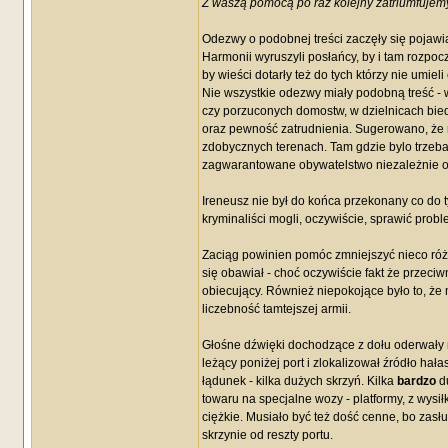
Z waszą pomocą po raz kolejny zatriumfujemy
Odezwy o podobnej treści zaczęły się pojawi
Harmonii wyruszyli posłańcy, by i tam rozpoc
by wieści dotarły też do tych którzy nie umieli 
Nie wszystkie odezwy miały podobną treść 
czy porzuconych domostw, w dzielnicach bied
oraz pewność zatrudnienia. Sugerowano, że
zdobycznych terenach. Tam gdzie bylo trzeba
zagwarantowane obywatelstwo niezależnie 
Ireneusz nie był do końca przekonany co do t
kryminaliści mogli, oczywiście, sprawić probl
Zaciąg powinien pomóc zmniejszyć nieco różni
się obawiał - choć oczywiście fakt że przec
obiecujący. Również niepokojące było to, że m
liczebność tamtejszej armii.
Głośne dźwięki dochodzące z dołu oderwały n
leżący poniżej port i zlokalizował źródło ha
łądunek - kilka dużych skrzyń. Kilka
bardzo
du
towaru na specjalne wozy - platformy, z wysi
ciężkie. Musiało być też dość cenne, bo zasł
skrzynie od reszty portu.