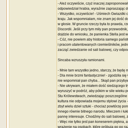
- Ależ oczywiście, czyż inaczej zaproponowa
odpowiedział hrabia, wyraźnie zapraszając 
- Wszystko, oczywiście! - Uśmiech Gwiazdki c
kraju. Jak wspomniałam, nie znam jej dość 
w głosie. W gruncie rzeczy była to prawda, rz
Discordii. Jeśli przy tym miły pan przewodnik
dojdzie do wniosku, że panienka Stella jest wi
- Cóż, nie powiem aby historia samego państ
i pracom utalentowanych rzemieślników, jed
zacząć zwiedzanie od sali balowej, czy odp
Sincaba wzruszyła ramionami.
- Mnie tam wszystko jedno, starczy, że będę 
- Dla mnie brzmi fantastycznie! - zgodziła się 
nie wspomniał pan chyba... Skąd pan przyby
- Nie ukrywam, że miałem dość siedzącego t
wyruszyć w podróż, aby pókim w sile wieku p
Stu Królewstwach, zwiedzając poszczególne 
kultura nie odpowiada mojemu stylowi życia -
zbyt wielu dzieł sztuki - chociaż powtórzę p
innego równie bitnego narodu. Mieczem i łukie
pannę interesuje. Chodźmy do sali balowej, 
- Więc nie tylko jest pan koneserem piękna,
wrażenie na osobach, które próbują go po raz