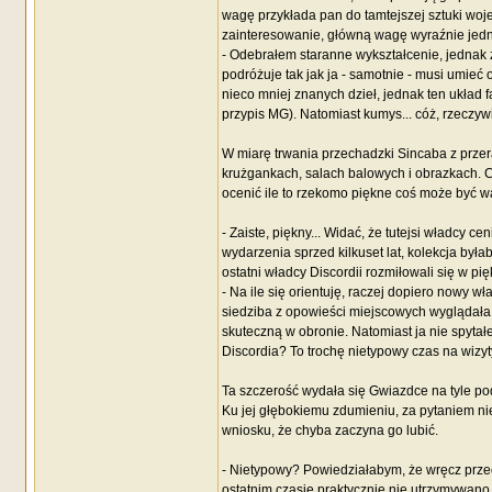
wagę przykłada pan do tamtejszej sztuki wo
zainteresowanie, główną wagę wyraźnie jedna
- Odebrałem staranne wykształcenie, jednak 
podróżuje tak jak ja - samotnie - musi umieć o
nieco mniej znanych dzieł, jednak ten układ f
przypis MG). Natomiast kumys... cóż, rzeczywiś
W miarę trwania przechadzki Sincaba z prze
krużgankach, salach balowych i obrazkach. Choc
ocenić ile to rzekomo piękne coś może być wa
- Zaiste, piękny... Widać, że tutejsi władcy c
wydarzenia sprzed kilkuset lat, kolekcja była
ostatni władcy Discordii rozmiłowali się w p
- Na ile się orientuję, raczej dopiero nowy 
siedziba z opowieści miejscowych wyglądała 
skuteczną w obronie. Natomiast ja nie spyta
Discordia? To trochę nietypowy czas na wizyt
Ta szczerość wydała się Gwiazdce na tyle po
Ku jej głębokiemu zdumieniu, za pytaniem nie
wniosku, że chyba zaczyna go lubić.
- Nietypowy? Powiedziałabym, że wręcz przec
ostatnim czasie praktycznie nie utrzymywano 