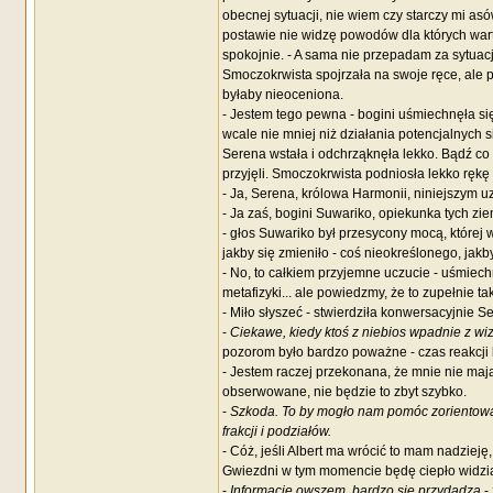
obecnej sytuacji, nie wiem czy starczy mi as
postawie nie widzę powodów dla których war
spokojnie. - A sama nie przepadam za sytuacj
Smoczokrwista spojrzała na swoje ręce, ale p
byłaby nieoceniona.
- Jestem tego pewna - bogini uśmiechnęła się
wcale nie mniej niż działania potencjalnych si
Serena wstała i odchrząknęła lekko. Bądź co b
przyjęli. Smoczokrwista podniosła lekko rękę i
- Ja, Serena, królowa Harmonii, niniejszym u
- Ja zaś, bogini Suwariko, opiekunka tych zie
- głos Suwariko był przesycony mocą, której w
jakby się zmieniło - coś nieokreślonego, jakb
- No, to całkiem przyjemne uczucie - uśmiec
metafizyki... ale powiedzmy, że to zupełnie t
- Miło słyszeć - stwierdziła konwersacyjnie S
-
Ciekawe, kiedy ktoś z niebios wpadnie z wiz
pozorom było bardzo poważne - czas reakcji b
- Jestem raczej przekonana, że mnie nie mają 
obserwowane, nie będzie to zbyt szybko.
-
Szkoda. To by mogło nam pomóc zorientować
frakcji i podziałów.
- Cóż, jeśli Albert ma wrócić to mam nadzieję
Gwiezdni w tym momencie będę ciepło widzian
-
Informacje owszem, bardzo się przydadzą
- 