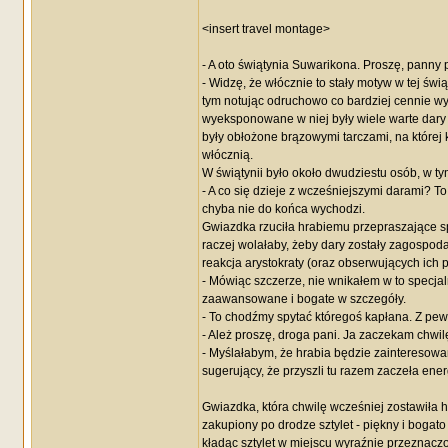
<insert travel montage>
- A oto świątynia Suwarikona. Proszę, panny 
- Widzę, że włócznie to stały motyw w tej ś
tym notując odruchowo co bardziej cennie wy
wyeksponowane w niej były wiele warte dary w
były obłożone brązowymi tarczami, na której 
włócznią.
W świątynii było około dwudziestu osób, w t
- A co się dzieje z wcześniejszymi darami? To
chyba nie do końca wychodzi.
Gwiazdka rzuciła hrabiemu przepraszające sp
raczej wolałaby, żeby dary zostały zagospoda
reakcja arystokraty (oraz obserwujących ich 
- Mówiąc szczerze, nie wnikałem w to specjal
zaawansowane i bogate w szczegóły.
- To chodźmy spytać któregoś kapłana. Z p
- Ależ proszę, droga pani. Ja zaczekam chwil
- Myślałabym, że hrabia będzie zainteresowan
sugerujący, że przyszli tu razem zaczeła en
Gwiazdka, która chwilę wcześniej zostawiła hr
zakupiony po drodze sztylet - piękny i bogato
kładąc sztylet w miejscu wyraźnie przeznacz