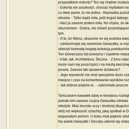
przypadkiem eskorty? Też się chętnie rozejrzę
- Eskorta nie zaszkodzi, chociaż myślałam ra
co dwie panie, to nie jedna - Abyssalka puśc
włosów. - Tylko bądź miła, jeśli kogoś takieg
- Ależ ja zawsze jestem miła. No chyba, że ak
oburzeniem - Dobra, nie mówić przymilające
tym.
- O to, to! Wiesz, strasznie mi się podoba tu
- uśmiechnęła się niewinnie Gwiazdka, w myś
obłożyli komnatę bogatą kolekcją podsłuchów
Ton dziewczyny był poważny i zupełnie niepa
- A tak, tak. Architektura. Śliczna. - Z tonu 
może nam się poszczęści i na niezłą karczmę 
poszła. Zawsze tak sprawnie działacie?
- Jego wysokość nie miał specjalnie dużo cza
miejsce i czas na komentowanie wyników rozm
- Jak dobrze pójdzie to.. - zabrzmiało jeszc
Tymczasem kawałek dalej w korytarzu rozległy
jednak nim zawsze czujna Gwiazdka zdołała 
młodzik. Miał złociste oczy i średniej długoś
strój niż większość szlachty, jaką spotkali w 
wspaniałym piórem. U boku miał pięknie zdo
Na widok Gwiazdki i Sincaby ukłonił się nisk