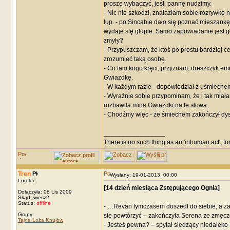
proszę wybaczyć, jeśli pannę nudzimy.
- Nic nie szkodzi, znalazłam sobie rozrywkę 
łup. - po Sincabie dało się poznać mieszank
wydaje się głupie. Samo zapowiadanie jest głu
zmyły?
- Przypuszczam, że ktoś po prostu bardziej c
zrozumieć taką osobę.
- Co tam kogo kręci, przyznam, dreszczyk em
Gwiazdkę.
- W każdym razie - dopowiedział z uśmiechem 
- Wyraźnie sobie przypominam, że i tak mia
rozbawiła mina Gwiazdki na te słowa.
- Chodźmy więc - ze śmiechem zakończył dys
_________________
There is no such thing as an 'inhuman act', for
Tren
Wysłany: 19-01-2013, 00:00
Lorelei
[14 dzień miesiąca Zstępującego Ognia]
Dołączyła: 08 Lis 2009
Skąd: wiesz?
Status:
offline
- …Revan tymczasem doszedł do siebie, a zab
Grupy:
się powtórzyć – zakończyła Serena ze zmęc
Tajna Loża Knujów
- Jesteś pewna? – spytał siedzący niedaleko