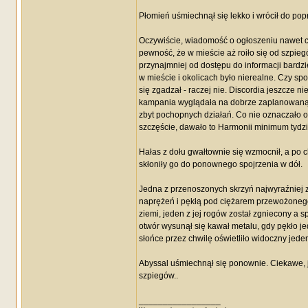
Płomień uśmiechnął się lekko i wrócił do po
Oczywiście, wiadomość o ogłoszeniu nawet cz
pewność, że w mieście aż roiło się od szpiegó
przynajmniej od dostępu do informacji bardz
w mieście i okolicach było nierealne. Czy sp
się zgadzał - raczej nie. Discordia jeszcze n
kampania wyglądała na dobrze zaplanowaną, w
zbyt pochopnych działań. Co nie oznaczało o
szczęście, dawało to Harmonii minimum tydz
Hałas z dołu gwałtownie się wzmocnił, a po ch
skłoniły go do ponownego spojrzenia w dół.
Jedna z przenoszonych skrzyń najwyraźniej ze
naprężeń i pękłą pod ciężarem przewożonego t
ziemi, jeden z jej rogów został zgniecony a 
otwór wysunął się kawał metalu, gdy pękło je
słońce przez chwilę oświetliło widoczny je
Abyssal uśmiechnął się ponownie. Ciekawe, 
szpiegów..
_________________