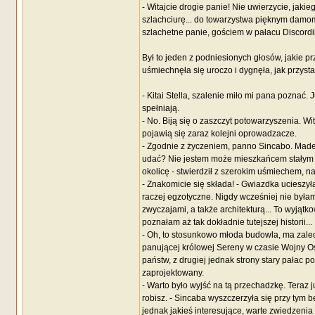
- Witajcie drogie panie! Nie uwierzycie, jaki
szlachciurę... do towarzystwa pięknym damom
szlachetne panie, gościem w pałacu Discordii
Był to jeden z podniesionych głosów, jakie 
uśmiechnęła się uroczo i dygnęła, jak przys
- Kitai Stella, szalenie miło mi pana poznać.
spełniają.
- No. Biją się o zaszczyt potowarzyszenia. Wi
pojawią się zaraz kolejni oprowadzacze.
- Zgodnie z życzeniem, panno Sincabo. Made
udać? Nie jestem może mieszkańcem stałym ty
okolicę - stwierdził z szerokim uśmiechem, 
- Znakomicie się składa! - Gwiazdka ucieszyła
raczej egzotyczne. Nigdy wcześniej nie byłam 
zwyczajami, a także architekturą... To wyjąt
poznałam aż tak dokładnie tutejszej historii...
- Oh, to stosunkowo młoda budowla, ma zaledw
panującej królowej Sereny w czasie Wojny Ośm
państw, z drugiej jednak strony stary pałac p
zaprojektowany.
- Warto było wyjść na tą przechadzkę. Teraz ju
robisz. - Sincaba wyszczerzyła się przy tym 
jednak jakieś interesujące, warte zwiedzenia