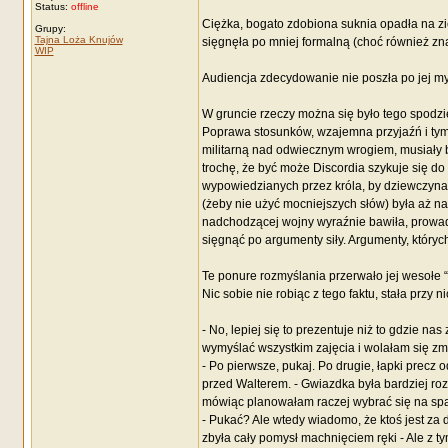
Status:
offline
Ciężka, bogato zdobiona suknia opadła na zi
Grupy:
Tajna Loża Knujów
sięgnęła po mniej formalną (choć również zna
WIP
Audiencja zdecydowanie nie poszła po jej myś
W gruncie rzeczy można się było tego spodz
Poprawa stosunków, wzajemna przyjaźń i ty
militarną nad odwiecznym wrogiem, musiały b
trochę, że być może Discordia szykuje się do
wypowiedzianych przez króla, by dziewczyna 
(żeby nie użyć mocniejszych słów) była aż n
nadchodzącej wojny wyraźnie bawiła, prowadzi
sięgnąć po argumenty siły. Argumenty, których
Te ponure rozmyślania przerwało jej wesołe “
Nic sobie nie robiąc z tego faktu, stała przy
- No, lepiej się to prezentuje niż to gdzie n
wymyślać wszystkim zajęcia i wolałam się z
- Po pierwsze, pukaj. Po drugie, łapki precz 
przed Walterem. - Gwiazdka była bardziej ro
mówiąc planowałam raczej wybrać się na spac
- Pukać? Ale wtedy wiadomo, że ktoś jest za
zbyła cały pomysł machnięciem ręki - Ale z t