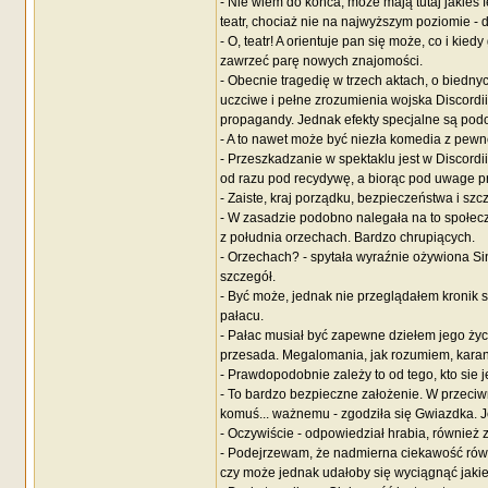
- Nie wiem do końca, może mają tutaj jakieś f
teatr, chociaż nie na najwyższym poziomie -
- O, teatr! A orientuje pan się może, co i kie
zawrzeć parę nowych znajomości.
- Obecnie tragedię w trzech aktach, o bied
uczciwe i pełne zrozumienia wojska Discordi
propagandy. Jednak efekty specjalne są pod
- A to nawet może być niezła komedia z pewne
- Przeszkadzanie w spektaklu jest w Discor
od razu pod recydywę, a biorąc pod uwage p
- Zaiste, kraj porządku, bezpieczeństwa i s
- W zasadzie podobno nalegała na to społeczn
z południa orzechach. Bardzo chrupiących.
- Orzechach? - spytała wyraźnie ożywiona S
szczegół.
- Być może, jednak nie przeglądałem kronik 
pałacu.
- Pałac musiał być zapewne dziełem jego życi
przesada. Megalomania, jak rozumiem, karan
- Prawdopodobnie zależy to od tego, kto sie
- To bardzo bezpieczne założenie. W przeciw
komuś... ważnemu - zgodziła się Gwiazdka. Je
- Oczywiście - odpowiedział hrabia, również
- Podejrzewam, że nadmierna ciekawość równie
czy może jednak udałoby się wyciągnąć jakie