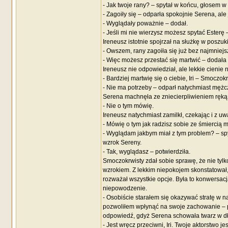
- Jak twoje rany? – spytał w końcu, głosem w
- Zagoiły się – odparła spokojnie Serena, al
- Wyglądały poważnie – dodał.
- Jeśli mi nie wierzysz możesz spytać Esterę
Ireneusz istotnie spojrzał na służkę w poszuk
- Owszem, rany zagoiła się już bez najmniejs
- Więc możesz przestać się martwić – dodał
Ireneusz nie odpowiedział, ale lekkie cienie 
- Bardziej martwię się o ciebie, Iri – Smoczok
- Nie ma potrzeby – odparł natychmiast męż
Serena machnęła ze zniecierpliwieniem ręką
- Nie o tym mówię.
Ireneusz natychmiast zamilkł, czekając i z uw
- Mówię o tym jak radzisz sobie ze śmiercią 
- Wyglądam jakbym miał z tym problem? – spyt
wzrok Sereny.
- Tak, wyglądasz – potwierdziła.
Smoczokrwisty zdał sobie sprawę, że nie tylk
wzrokiem. Z lekkim niepokojem skonstatował,
rozważał wszystkie opcje. Była to konwersacja
niepowodzenie.
- Osobiście starałem się okazywać stratę w 
pozwoliłem wpłynąć na swoje zachowanie – pr
odpowiedź, gdyż Serena schowała twarz w dł
- Jest wręcz przeciwni, Iri. Twoje aktorstwo j