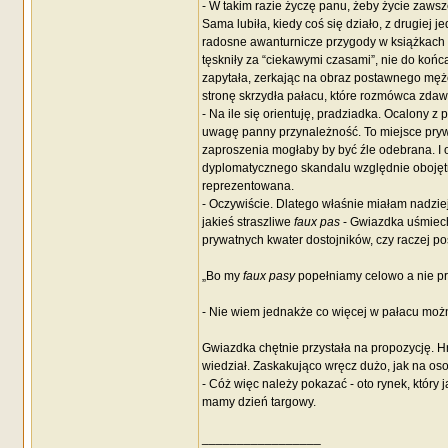
- W takim razie życzę panu, żeby życie zawsz
Sama lubiła, kiedy coś się działo, z drugiej je
radosne awanturnicze przygody w książkach dl
tęskniły za “ciekawymi czasami”, nie do końc
zapytała, zerkając na obraz postawnego mężc
stronę skrzydła pałacu, które rozmówca zdawa
- Na ile się orientuję, pradziadka. Ocalony 
uwagę panny przynależność. To miejsce pryw
zaproszenia mogłaby by być źle odebrana. I 
dyplomatycznego skandalu względnie obojętne
reprezentowana.
- Oczywiście. Dlatego właśnie miałam nadzie
jakieś straszliwe
faux pas
- Gwiazdka uśmiech
prywatnych kwater dostojników, czy raczej po
„Bo my
faux pasy
popełniamy celowo a nie pr
- Nie wiem jednakże co więcej w pałacu możn
Gwiazdka chętnie przystała na propozycję. H
wiedział. Zaskakująco wręcz dużo, jak na os
- Cóż więc należy pokazać - oto rynek, który 
mamy dzień targowy.
_________________