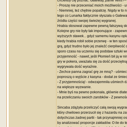
chcieliby cię poznać. Gateway, panie Vells?-
- Proszę nie przeceniać moich możliwości - 
- Niemniej, też chętnie popatrzę. Nigdy w to 
tego co Lunarka faktycznie słyszała o Gatew
źródła części swojej świeżej wygranej.
Hrabia stosował zapewne pewną fałszywą sk
Kolejne gry nie były tak imponujące - zapewn
wyższych stawek... gdyż samemu kasynu opłac
kiedy hrabia robił sobie przerwę - w ten spo
grą, gdyż trudno było jej znaleźć cierpliwoś
sporo czasu na uczeniu się podstaw sztuki w
przyjemność - nawet, jeśli Płomień bił ją w 
gry w pokera, uważała się za dość przeciętn
wygrywała dość wyraźnie.
- Zechce panna zagrać grę ze mną? - uśmiech
poproszą o wyjście z kasyna - dodał ze śmie
- Z przyjemnością! - odwzajemniła uśmiech dz
na większe wyzwanie.
- Mnie byś na pewno pokonała, głównie dlateg
na przeliczaniu swoich zarobków - Z pewności
Sincaba zdążyła przeliczyć całą swoją wygraną
który chwilowo przerzucił się z hazardu na z
dotychczas żadnej partii - tak przynajmniej o
by analizować proporcje zakładów. O ile do te