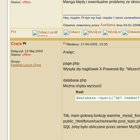
Manga błędy i ewentualne problemy ze stroną.
Status:
offline
_________________
Hey, maybe I'll dye my hair, maybe I move somewhere
Avellana
Ostatnio zmieniony przez
dnia 03-01-2009,
Crack
Wysłany: 17-06-2005, 15:35
Dołączył: 13 Maj 2003
A więc:
Status:
offline
Grupy:
page.php
Fanklub Lacus Clyne
Wysyła zły nagłówek X-Powered-By: "Wszech
database.php
Można chyba wyrzucić
Kod:
$database->query("SET CHARACT
Tilk, mam gotową funkcję wanime_mysql_forum
public_html/forum/cache/rewrite.post_topic.p
SQL żeby było obliczane przez serwer MySQ
_________________