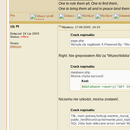
One to rule them all, One to find them,
One to bring them all and in peace bind them
tilk
Wysłany: 17-06-2005, 16:10
Dołączył: 24 Lip 2003
Crack napisał/a:
Status:
offline
page.php
Grupy:
Wysyła zły nagłówek X-Powered-By: "Wsz
Alijenoty
Right. Nie grepowałem /lib/ za "Wszechbibli
Crack napisał/a:
database.php
Można chyba wyrzucić
Kod:
$database->query("SET C
Niczemu nie szkodzi, można zostawić.
Crack napisał/a:
Tilk, mam gotową funkcję wanime_mysql_fo
public_html/forum/cache/rewrite.post_top
SQL żeby było obliczane przez serwer 