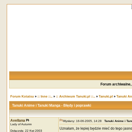
Forum archiwalne,
Forum Kotatsu
»
:: Inne ::..
»
:: Archiwum Tanuki.pl ::..
»
Tanuki.pl
»
Tanuki An
Tanuki Anime i Tanuki Manga - Błędy i poprawki
Avellana
Wysłany: 16-06-2005, 14:28
Tanuki Anime i Tan
Lady of Autumn
Uznałam, że lepiej będzie mieć do tego jasno
Dołączyła: 22 Kwi 2003