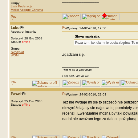
_________________
Grupy:
Lisia Federacja
Melior Absque Chrisma
Loko
Wysłany: 24-02-2010, 19:50
Aspect of Insanity
Slova napisał/a:
Dołączył: 28 Gru 2008
Status:
offline
Poza tym, jak dla mnie opcja zbędna. To ni
Grupy:
Syndykat
Zgadzam się.
WOM
_________________
That is all in your head.
I am and I are all we.
Paweł
Wysłany: 24-02-2010, 21:03
Dołączył: 25 Gru 2008
Też nie wydaje mi się to szczególnie potrzebne
Status:
offline
niewyróżniający się najpewniej pominięty zos
recenzji. Ewentualnie można by taki powiązany
nadal nie uważam tego za dalece pożądaną f
_________________