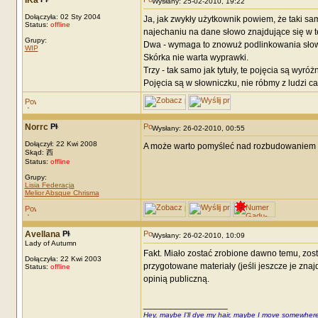
IKa
Wysłany: 25-02-2010, 19:22
Dołączyła: 02 Sty 2004
Ja, jak zwykły użytkownik powiem, że taki sam
Status:
offline
najechaniu na dane słowo znajdujące się w t
Grupy:
Dwa - wymaga to znowuż podlinkowania słowa 
WIP
Skórka nie warta wyprawki.
Trzy - tak samo jak tytuły, te pojęcia są wyró
Pojęcia są w słowniczku, nie róbmy z ludzi cał
Norrc
Wysłany: 26-02-2010, 00:55
Dołączył: 22 Kwi 2008
A może warto pomyśleć nad rozbudowaniem 
Skąd: 西
Status:
offline
Grupy:
Lisia Federacja
Melior Absque Chrisma
Avellana
Wysłany: 26-02-2010, 10:09
Lady of Autumn
Fakt. Miało zostać zrobione dawno temu, zos
Dołączyła: 22 Kwi 2003
przygotowane materiały (jeśli jeszcze je znaj
Status:
offline
opinią publiczną.
_________________
Hey, maybe I'll dye my hair, maybe I move somewhere