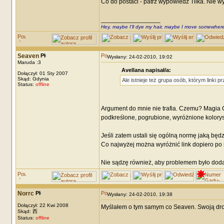
Co do postaci - patrz wypowiedź Tilka. Nie w
_________________
Hey, maybe I'll dye my hair, maybe I move somewhere
Seaven
Wysłany: 24-02-2010, 19:02
Maruda :3
Avellana napisał/a:
Dołączył: 01 Sty 2007
Skąd: Gdynia
Ale istnieje też grupa osób, którym linki 
Status:
offline
Argument do mnie nie trafia. Czemu? Magia 
podkreślone, pogrubione, wyróżnione koloryst
Jeśli zatem ustali się ogólną normę jaką będz
Co najwyżej można wyróżnić link dopiero po 
Nie sądzę również, aby problemem było dodani
Norrc
Wysłany: 24-02-2010, 19:38
Dołączył: 22 Kwi 2008
Myślałem o tym samym co Seaven. Swoją drog
Skąd: 西
Status:
offline