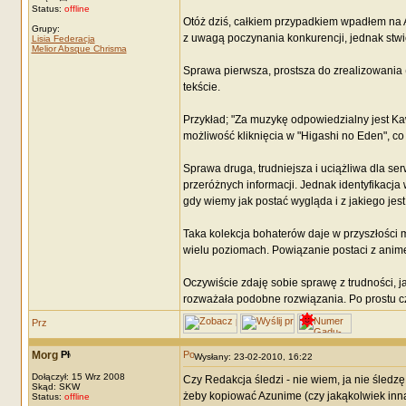
Status:
offline
Otóż dziś, całkiem przypadkiem wpadłem na Az
Grupy:
z uwagą poczynania konkurencji, jednak stwie
Lisia Federacja
Melior Absque Chrisma
Sprawa pierwsza, prostsza do zrealizowania 
tekście.
Przykład; "Za muzykę odpowiedzialny jest Ka
możliwość kliknięcia w "Higashi no Eden", co
Sprawa druga, trudniejsza i uciążliwa dla se
przeróżnych informacji. Jednak identyfikacja
gdy wiemy jak postać wygląda i z jakiego jest
Taka kolekcja bohaterów daje w przyszłości 
wielu poziomach. Powiązanie postaci z anime 
Oczywiście zdaję sobie sprawę z trudności, ja
rozważała podobne rozwiązania. Po prostu c
Morg
Wysłany: 23-02-2010, 16:22
Dołączył: 15 Wrz 2008
Czy Redakcja śledzi - nie wiem, ja nie śledzę
Skąd: SKW
żeby kopiować Azunime (czy jakąkolwiek inną 
Status:
offline