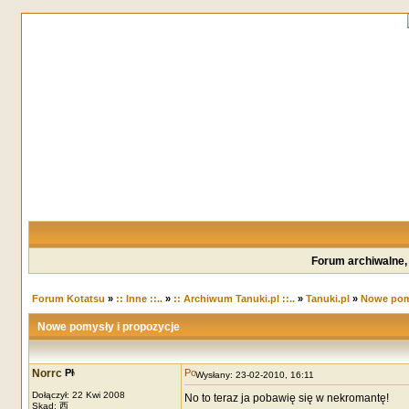
Forum archiwalne,
Forum Kotatsu
»
:: Inne ::..
»
:: Archiwum Tanuki.pl ::..
»
Tanuki.pl
»
Nowe pomy
Nowe pomysły i propozycje
Norrc
Wysłany: 23-02-2010, 16:11
Dołączył: 22 Kwi 2008
No to teraz ja pobawię się w nekromantę!
Skąd: 西