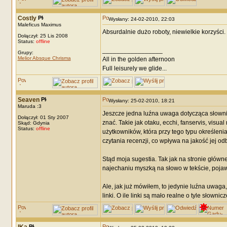
Costly
Wysłany: 24-02-2010, 22:03
Maleficus Maximus
Absurdalnie dużo roboty, niewielkie korzyści
Dołączył: 25 Lis 2008
Status:
offline
_________________
Grupy:
Melior Absque Chrisma
All in the golden afternoon
Full leisurely we glide...
Seaven
Wysłany: 25-02-2010, 18:21
Maruda :3
Jeszcze jedna luźna uwaga dotycząca słownik
Dołączył: 01 Sty 2007
znać. Takie jak otaku, ecchi, fanservis, visua
Skąd: Gdynia
Status:
offline
użytkowników, która przy tego typu określeni
czytania recenzji, co wpływa na jakość jej odb
Stąd moja sugestia. Tak jak na stronie główn
najechaniu myszką na słowo w tekście, pojaw
Ale, jak już mówiłem, to jedynie luźna uwag
linki. O ile linki są mało realne o tyle słown