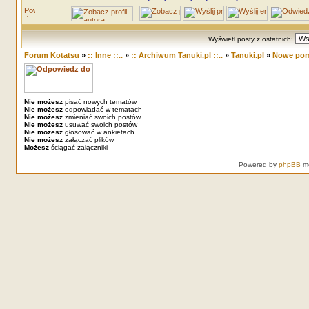
Wyświetl posty z ostatnich:
Forum Kotatsu
»
:: Inne ::..
»
:: Archiwum Tanuki.pl ::..
»
Tanuki.pl
»
Nowe pomy
Nie możesz
pisać nowych tematów
Nie możesz
odpowiadać w tematach
Nie możesz
zmieniać swoich postów
Nie możesz
usuwać swoich postów
Nie możesz
głosować w ankietach
Nie możesz
załączać plików
Możesz
ściągać załączniki
Powered by
phpBB
mo