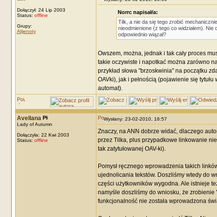
Dołączył: 24 Lip 2003
Norrc napisał/a:
Status:
offline
Tilk, a nie da się tego zrobić mechaniczn
Grupy:
nieodmienione (z tego co widziałem). Nie d
Alijenoty
odpowiednio wiązał?
Owszem, można, jednak i tak cały proces musi
takie oczywiste i napotkać można zarówno na
przykład słowa "brzoskwinia" na początku zdan
OAVki), jak i pełnością (pojawienie się tytu
automat).
Avellana
Wysłany: 23-02-2010, 16:57
Lady of Autumn
Znaczy, na ANN dobrze widać, dlaczego aut
Dołączyła: 22 Kwi 2003
przez Tilka, plus przypadkowe linkowanie nie
Status:
offline
tak zatytułowanej OAV-ki).
Pomysł ręcznego wprowadzenia takich linków
ujednolicania tekstów. Doszliśmy wtedy do wn
części użytkowników wygodna. Ale istnieje też 
namyśle doszliśmy do wniosku, że zrobienie "k
funkcjonalność nie została wprowadzona świ