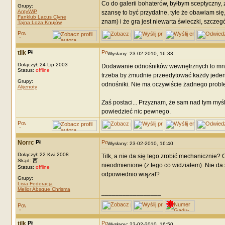
Co do galerii bohaterów, byłbym sceptyczny, 
Grupy:
AntyWiP
szansę to być przydatne, tyle że obawiam się
Fanklub Lacus Clyne
znam) i że gra jest niewarta świeczki, szcze
Tajna Loża Knujów
tilk
Wysłany: 23-02-2010, 16:33
Dołączył: 24 Lip 2003
Dodawanie odnośników wewnętrznych to mniej 
Status:
offline
trzeba by żmudnie przeedytować każdy jeden t
Grupy:
odnośniki. Nie ma oczywiście żadnego proble
Alijenoty
Zaś postaci... Przyznam, że sam nad tym myś
powiedzieć nic pewnego.
Norrc
Wysłany: 23-02-2010, 16:40
Dołączył: 22 Kwi 2008
Tilk, a nie da się tego zrobić mechanicznie?
Skąd: 西
nieodmienione (z tego co widziałem). Nie da si
Status:
offline
odpowiednio wiązał?
Grupy:
Lisia Federacja
Melior Absque Chrisma
_________________
tilk
Wysłany: 23-02-2010, 16:50