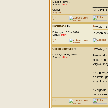
Skąd: z Tokyo...
Status:
offline
_________
Grupy:
INUYASHA:
AntyWiP
ISKIERKA
Wysłany: 
Dołączyła: 15 Cze 2010
Ja osobiści
Status:
offline
Goromakimuro
Wysłany: 
Dołączył: 09 Sty 2010
Amelia albo
Status:
offline
luksusach (
krzywo spoj
A na poważn
z astrala, 
złotych sm
A Zelgadis.
na dodatek 