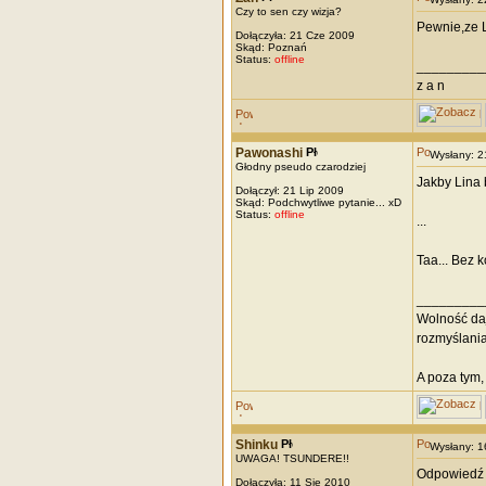
Czy to sen czy wizja?
Pewnie,ze L
Dołączyła: 21 Cze 2009
Skąd: Poznań
Status:
offline
_________
z a n
Pawonashi
Wysłany: 
Głodny pseudo czarodziej
Jakby Lina b
Dołączył: 21 Lip 2009
Skąd: Podchwytliwe pytanie... xD
Status:
offline
...
Taa... Bez 
_________
Wolność daj
rozmyślania.
A poza tym,
Shinku
Wysłany: 
UWAGA! TSUNDERE!!
Odpowiedź j
Dołączyła: 11 Sie 2010