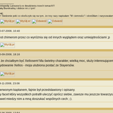
________
klopedię Larousse’a w dwudziestu trzech tomach!!!
łą Biurokratką i dobrze mi z tym!
ej:
> Siedzenie poki co skończyło się na tym, że trzy razy napisałam "W ciemności" i skreśliłam i narysował
10-07-2008, 10:40
st chimerom przez co wyróżnia się od innych wyglądem oraz umiejętnościami ;p
05-09-2008, 18:16
 że chciałbym być Xellosem! Ma świetny charakter, wielką moc, służy interesujące
ecydowanie Xellos - moja ulubiona postać ze Slayersów.
14-11-2008, 23:08
zerwonym kapłanem, fajnie był przedstawiony i opisany.
y facet który wszystkich potrafił uleczyć oprócz siebie, zawsze mu jeszcze towarzy
wet miedzy nim a mną doszukać wspólnych cech ;-).
22-06-2009, 12:54