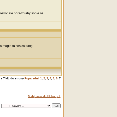
doskonale poradziłaby sobie na
a magia to coś co lubię
z
7
Idź do strony
Poprzedni
1
,
2
,
3
,
4
,
5
,
6
,
7
Dodaj temat do Ulubionych
: