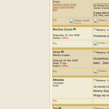
Grupy:
_________
Fanklub Lacus Clyne
Na Wielką Ency
Tajna Loża Knujów
Jestem Zramola
WIP
O męcę twórcz
[23] <Mai_chan
Martina Zoana
Wysłany: 
Dołączyła: 21 Cze 2008
Ponieważ je
Status:
offline
Airyx
Wysłany: 
Wredny Kapłan
Oczywiście,
Dołączył: 05 Wrz 2008
tekst... Zd
Skąd: Z Vys
Status:
offline
Altruista
Wysłany: 
-
Usunięty
-
Gość
Ja raczej c
Biedny ślep
Mogę się na
Żan
Wysłany: 