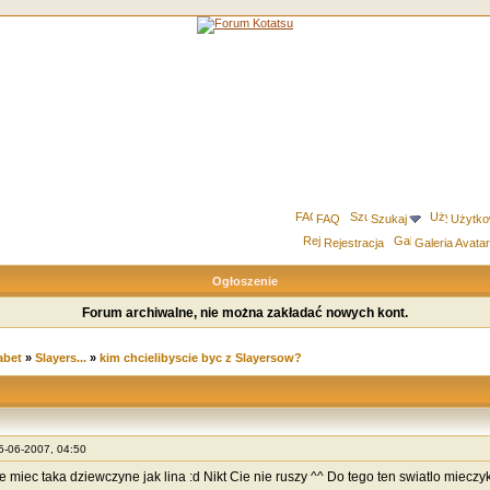
FAQ
Szukaj
Użytko
Rejestracja
Galeria Avata
Ogłoszenie
Forum archiwalne, nie można zakładać nowych kont.
abet
»
Slayers...
»
kim chcielibyscie byc z Slayersow?
15-06-2007, 04:50
e miec taka dziewczyne jak lina :d Nikt Cie nie ruszy ^^ Do tego ten swiatlo mieczyk