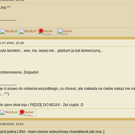
ina ^^
________
21-07-2009, 23:48
yła facetem... eee, nie, lepiej nie... gdybym ja był dziewczyną...
kombinowania. Zelgadis!
________
e ci prawo do robienia wszystkiego, co chcesz, ale nakłada na ciebie nakaz nie n
.. ^^)
 to zjem słoik łoju i PĘDZĘ DO BOJU! - Zel rządzi :D
16-08-2010, 13:21
est jedna:LINA - mam równie wybuchowy charakterek jak ona ;]