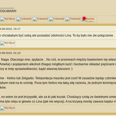
________
OSUWARI!!
24-08-2010, 15:17
e chciałabym być sobą ale posiadać zdolności Liny. To by było nie złe połączenie .
10-09-2010, 01:13
 Naga. Dlaczego one, spytacie... No cóż, w przerwach między bawieniem się wła
Amelia) i popijaniem alkoholi (Naga) mógłbym łazić i bezkarnie okładać pięściami
rzy w imię sprawiedliwości, bądź własnej kieszeni :)
ie - Xellos lub Zelgadis. Teleportacja mazoku jest cool! W zasadzie będąc członki
gdybym miał na to ochotę. Poza tym Xellos ma taką siłę rażenia, że jednym kichnię
oków.
.. no wiem że jest brzyyydki, ale za to jaki kozak. Chodzący czołg ze świetnymi um
ma tyle oleju w głowie co Lina (jak nie więcej). A na krzywą mordę zawsze kaptur m