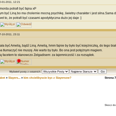
30-01-2011, 12:21
morda potrafi być fajna xP
ym być Liną bo ma cholernie mocną psychikę, świetny charakter i jest silna.Sama 
et to, że potrafi być czasami apodyktyczna dużo jej daje :]
07-10-2011, 23:11
ała być Amelią, bądź Liną. Amelią, hmm fajnie by było być księżniczką, do tego biał
ba tłumaczyć nie muszę. Ale warto by było. Bo ona jest potężnym magiem.
 facetem to stanowczo Zelgadisem: za tajemniczość i za rozsądek.
Wyświetl posty z ostatnich:
abet
»
Slayers...
»
kim chcielibyscie byc z Slayersow?
Strona
7
Skocz do