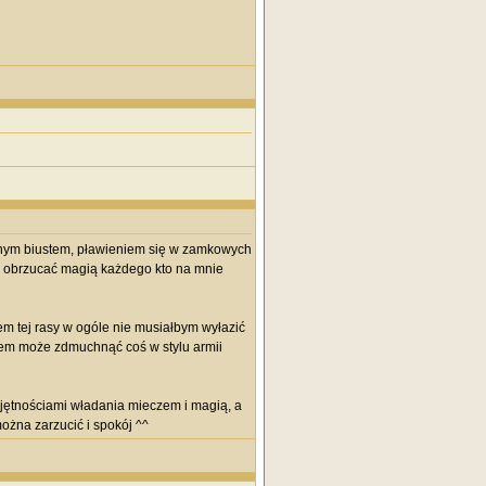
snym biustem, pławieniem się w zamkowych
 i obrzucać magią każdego kto na mnie
em tej rasy w ogóle nie musiałbym wyłazić
ciem może zdmuchnąć coś w stylu armii
iejętnościami władania mieczem i magią, a
ożna zarzucić i spokój ^^