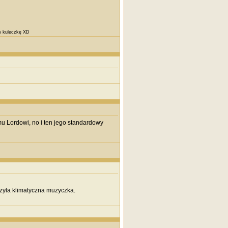
am kuleczkę XD
mu Lordowi, no i ten jego standardowy
szyła klimatyczna muzyczka.