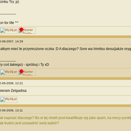
inku Try ;p)
________
n for life ^^
10-08-2007, 14:29
iałbym mieć te przymrużone oczka :D A dlaczego? Sore wa himitsu desu(jakże orygi
________
y coś takiego) - spróbuj i Ty xD
22-06-2008, 12:21
bieram Zelgadisa
22-06-2008, 13:11
ak napisać dlaczego? Bo w tej chwili post kwalifikuje się jako spam, na mocy punktu
k trudno jest uzasadnić swój wybór?