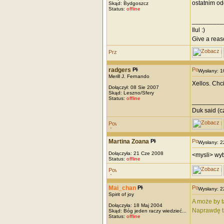
ostatnim odc
Skąd: Bydgoszcz
Status:
offline
_________
Ilul :)
Give a reaso
radgers
Wysłany: 
Merill J. Fernando
Xellos. Chc
Dołączył: 08 Sie 2007
Skąd: Leszno/Sfery
Status:
offline
_________
Duk said (cz
Martina Zoana
Wysłany: 
Dołączyła: 21 Cze 2008
<mysli> wy
Status:
offline
Mai_chan
Wysłany: 
Spirit of joy
A może by t
Dołączyła: 18 Maj 2004
Naprawdę ta
Skąd: Bóg jeden raczy wiedzieć...
Status:
offline