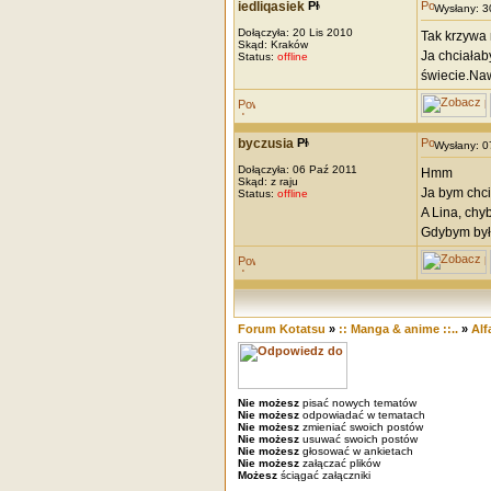
iedliqasiek
Wysłany: 
Dołączyła: 20 Lis 2010
Tak krzywa 
Skąd: Kraków
Ja chciałab
Status:
offline
świecie.Naw
byczusia
Wysłany: 
Dołączyła: 06 Paź 2011
Hmm
Skąd: z raju
Ja bym chci
Status:
offline
A Lina, chy
Gdybym byłą
Forum Kotatsu
»
:: Manga & anime ::..
»
Alf
Nie możesz
pisać nowych tematów
Nie możesz
odpowiadać w tematach
Nie możesz
zmieniać swoich postów
Nie możesz
usuwać swoich postów
Nie możesz
głosować w ankietach
Nie możesz
załączać plików
Możesz
ściągać załączniki