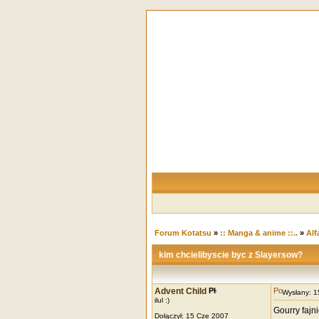
Forum Kotatsu
»
:: Manga & anime ::..
»
Alf
kim chcielibyscie byc z Slayersow?
Advent Child
Wysłany: 
ilul :)
Gourry fajni
Dołączył: 15 Cze 2007