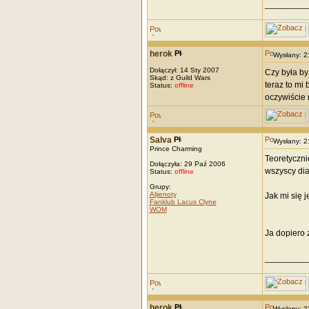
_________
herok
Wysłany: 
Dołączył: 14 Sty 2007
Czy była by
Skąd: z Guild Wars
teraz to mi
Status:
offline
oczywiście n
Salva
Wysłany: 
Prince Charming
Teoretyczni
Dołączyła: 29 Paź 2006
wszyscy dia
Status:
offline
Grupy:
Alijenoty
Jak mi się 
Fanklub Lacus Clyne
WOM
Ja dopiero 
_________
herok
Wysłany: 