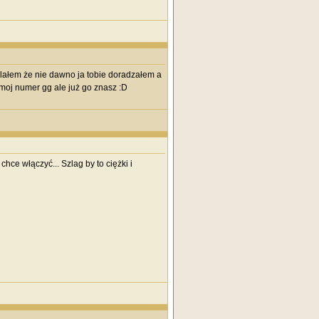
lałem że nie dawno ja tobie doradzałem a
 moj numer gg ale już go znasz :D
ce włączyć... Szlag by to ciężki i