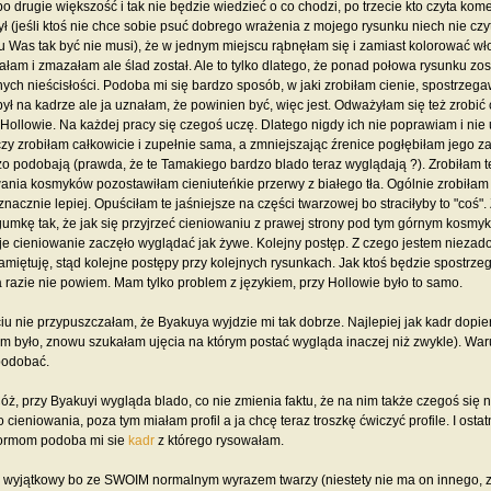
 po drugie większość i tak nie będzie wiedzieć o co chodzi, po trzecie kto czyta kom
ł (jeśli ktoś nie chce sobie psuć dobrego wrażenia z mojego rysunku niech nie czy
 Was tak być nie musi), że w jednym miejscu rąbnęłam się i zamiast kolorować w
ałam i zmazałam ale ślad został. Ale to tylko dlatego, że ponad połowa rysunku zos
nych nieścisłości. Podoba mi się bardzo sposób, w jaki zrobiłam cienie, spostrzeg
ył na kadrze ale ja uznałam, że powinien być, więc jest. Odważyłam się też zrob
y Hollowie. Na każdej pracy się czegoś uczę. Dlatego nigdy ich nie poprawiam i 
zy zrobiłam całkowicie i zupełnie sama, a zmniejszając źrenice pogłębiłam jego z
zo podobają (prawda, że te Tamakiego bardzo blado teraz wyglądają ?). Zrobiłam 
nia kosmyków pozostawiłam cieniuteńkie przerwy z białego tła. Ogólnie zrobiłam n
znacznie lepiej. Opuściłam te jaśniejsze na części twarzowej bo straciłyby to "coś"
umkę tak, że jak się przyjrzeć cieniowaniu z prawej strony pod tym górnym kosmykie
e cieniowanie zaczęło wyglądać jak żywe. Kolejny postęp. Z czego jestem nieza
pamiętuję, stąd kolejne postępy przy kolejnych rysunkach. Jak ktoś będzie spostrz
na razie nie powiem. Mam tylko problem z językiem, przy Hollowie było to samo.
iu nie przypuszczałam, że Byakuya wyjdzie mi tak dobrze. Najlepiej jak kadr dopier
im było, znowu szukałam ujęcia na którym postać wygląda inaczej niż zwykle). Waru
podobać.
Cóż, przy Byakuyi wygląda blado, co nie zmienia faktu, że na nim także czegoś się 
cieniowania, poza tym miałam profil a ja chcę teraz troszkę ćwiczyć profile. I osta
ormom podoba mi sie
kadr
z którego rysowałam.
, wyjątkowy bo ze SWOIM normalnym wyrazem twarzy (niestety nie ma on innego, z