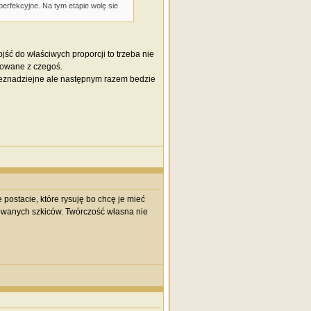
erfekcyjne. Na tym etapie wolę sie
ść do właściwych proporcji to trzeba nie
ysowane z czegoś.
beznadziejne ale następnym razem bedzie
 postacie, które rysuję bo chcę je mieć
owanych szkiców. Twórczość własna nie