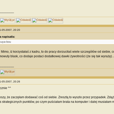
________
21-05-2007, 20:20
a napisał/a:
kuya-bou
y! Mimo, iż korzystałaś z kadru, to do pracy dorzuciłaś wiele szczegółów od siebie,
owuty blask, co dodaje postaci dodatkowej dawki żywotności (że się tak wyrażę)
________
21-05-2007, 20:26
cznie ^^
eszy, że zaczęłam dodawać coś od siebie. Zresztą to wyszło przez przypadek. Zdą
s strategicznych punktów, po czym puściałam brata na komputer i dalej musiałam m