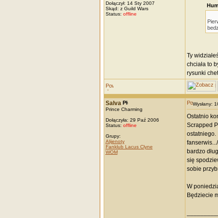
Dołączył: 14 Sty 2007
Hum
Skąd: z Guild Wars
Status:
offline
Pier
bedz
Ty widziałe
chciała to 
rysunki che
Salva
Wysłany: 
Prince Charming
Ostatnio ko
Dołączyła: 29 Paź 2006
Scrapped Pr
Status:
offline
ostatniego.
Grupy:
Alijenoty
fanserwis..
Fanklub Lacus Clyne
bardzo dług
WOM
się spodzie
sobie przybr
W poniedzia
Będziecie m
_________