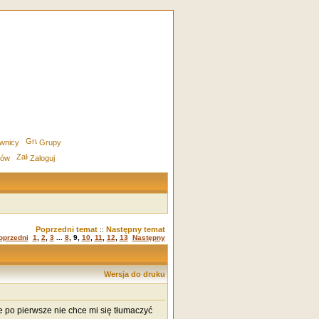
wnicy
Grupy
rów
Zaloguj
Poprzedni temat
Następny temat
::
oprzedni
1
,
2
,
3
...
8
,
9
,
10
,
11
,
12
,
13
Następny
Wersja do druku
 po pierwsze nie chce mi się tłumaczyć