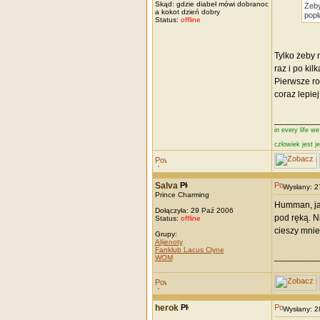
Skąd: gdzie diabeł mówi dobranoc
Żeby
a kokot dzień dobry
popł
Status:
offline
Tylko żeby 
raz i po kil
Pierwsze ro
coraz lepiej
_________
in every life w
człowiek jest j
Salva
Wysłany: 
Prince Charming
Humman, ja 
Dołączyła: 29 Paź 2006
pod ręką. N
Status:
offline
cieszy mnie
Grupy:
Alijenoty
Fanklub Lacus Clyne
_________
WOM
herok
Wysłany: 