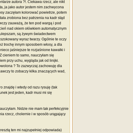
entarze autora ?!. Ciekawa rzecz, ale nikt
ta, ja jako autor jestem nim zachwycona
łosy zaczęłam kolorować powietrze, potem
tała zrobiona bez patrzenia na kadr stąd
awczy zauważą, że ten pod wargą i pod
ić cień nad okiem ołówkiem automatycznym
nie ulepszam, są żywym świadectwem
aszokowany wyraz twarzy. Ogólnie te oczy
też trochę innym sposobem włosy, a dla
ieco jaśniejsze te rozjaśnione kawałki i
. Z cieniem to samo, nauczyłam się
m przy uchu, wygląda jak od linijki.
dowolona ? To zazwyczaj zachowuję dla
egawczy to zobaczy kilka znaczących wad,
o znajdę i wtedy od razu rysuję (tak
nek jest jeden, kadr musi mi się
nauczyłam. Nidzie nie mam tak perfekcyjnie
tnia rzecz, cholernie i w sposób urągający
resztą ten mi najzupełniej odpowiada)