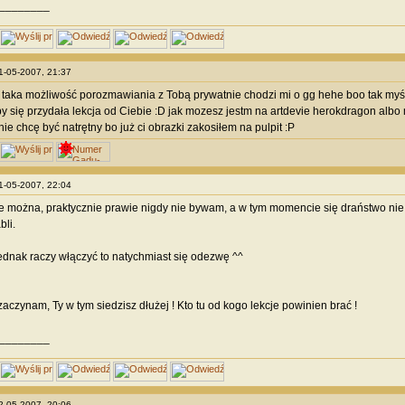
________
21-05-2007, 21:37
 taka możliwość porozmawiania z Tobą prywatnie chodzi mi o gg hehe boo tak myś
 by się przydała lekcja od Ciebie :D jak mozesz jestm na artdevie herokdragon albo
ie chcę być natrętny bo już ci obrazki zakosiłem na pulpit :P
21-05-2007, 22:04
e można, praktycznie prawie nigdy nie bywam, a w tym momencie się draństwo nie ch
bli.
jednak raczy włączyć to natychmiast się odezwę ^^
zaczynam, Ty w tym siedzisz dłużej ! Kto tu od kogo lekcje powinien brać !
________
22-05-2007, 20:06