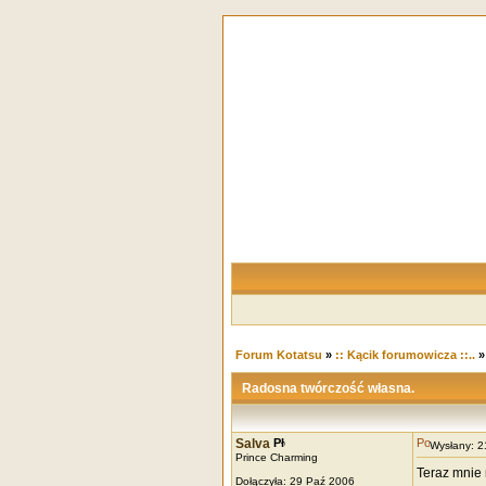
Forum Kotatsu
»
:: Kącik forumowicza ::..
Radosna twórczość własna.
Salva
Wysłany: 
Prince Charming
Teraz mnie 
Dołączyła: 29 Paź 2006