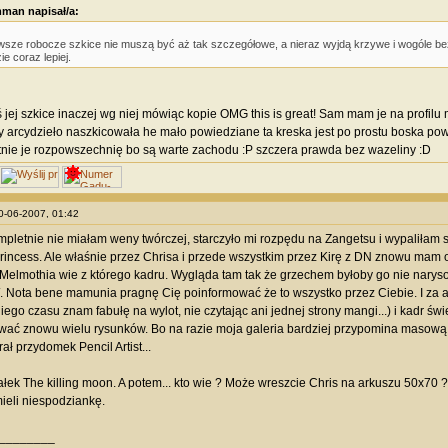
man napisał/a:
wsze robocze szkice nie muszą być aż tak szczegółowe, a nieraz wyjdą krzywe i wogóle b
ie coraz lepiej.
ś jej szkice inaczej wg niej mówiąc kopie OMG this is great! Sam mam je na profilu
by arcydzieło naszkicowała he mało powiedziane ta kreska jest po prostu boska 
tnie je rozpowszechnię bo są warte zachodu :P szczera prawda bez wazeliny :D
10-06-2007, 01:42
mpletnie nie miałam weny twórczej, starczyło mi rozpędu na Zangetsu i wypaliłam s
incess. Ale właśnie przez Chrisa i przede wszystkim przez Kirę z DN znowu mam 
 Melmothia wie z którego kadru. Wygląda tam tak że grzechem byłoby go nie narysow
./. Nota bene mamunia pragnę Cię poinformować że to wszystko przez Ciebie. I za 
iego czasu znam fabułę na wylot, nie czytając ani jednej strony mangi...) i kadr św
wać znowu wielu rysunków. Bo na razie moja galeria bardziej przypomina masową p
ał przydomek Pencil Artist...
łek The killing moon. A potem... kto wie ? Może wreszcie Chris na arkuszu 50x70 
ieli niespodziankę.
________