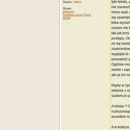
tyle tekstu,
Status:
offline
nie zauważy
Grupy:
Alijenoty
mimo wad, u
Fanklub Lacus Clyne
się opamięt
WOM
kilka wyraź
nosem nie b
tak jak prz
postępu. Oc
mi się bard
zaakcentowa
wygląda to 
prowadzić g
Ogólnie moj
siebie i za
ale ja ich 
Nigdy w życ
właśnie z n
szaleńczo 
A Ishida ? 
rozłożonego 
wszelkim n
A w kolejce