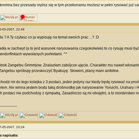
romna bez przesady mylisz się w tym przekonaniu możesz w pełni rysować już cał
26-05-2007, 22:49
a ? A Ty czytasz co ja wypisuję na temat swoich prac ...? :D
ła w zachwyt (a to jest warunek narysowania czegokolwiek) to co rysuję musi być 
endorfinkach wywołanych portretami. ^^
obok Zangetsu Grimmjow. Znalazłam zabójcze ujęcie. Charakter mu nawet włosami 
 Zangetsu spróbuję przeskoczyć Byakuyę. Słowem, plany mam ambitne.
hodzi mi do tego kolejka z 3 postaci, jeden jedyny raz kiedy będę rysować na prośb
celem. Ale winna jestem bratu taką drobnostkę jak narysowanie Yoruichi, Urahary i 
ch postaci nie podchodzę z sympatią. Zasadniczo są mi obojętni, a to morderstwo n
________
27-05-2007, 23:24
a napisał/a: