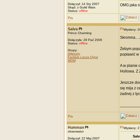
Dołączył: 14 Sty 2007
OMG jaka sk
Skąd: z Guild Wars
Status:
offline
Salva
Wysłany: 
Prince Charming
Skromna... J
Dołączyła: 29 Paź 2006
Status:
offline
Żebym popad
Grupy:
Alijenoty
popławić w 
Fanklub Lacus Clyne
WOM
A w planie 
Hollowa. Z
Jeszcze doc
się mija z 
żadnej z ty
_________
Humman
Wysłany: 
obserwator
Salv
Dołączył: 22 Maj 2007