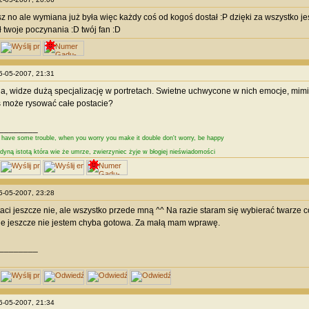
isz no ale wymiana już była więc każdy coś od kogoś dostał :P dzięki za wszystko jes
ł twoje poczynania :D twój fan :D
25-05-2007, 21:31
ia, widze dużą specjalizację w portretach. Swietne uchwycone w nich emocje, mimi
 może rysować całe postacie?
________
e have some trouble, when you worry you make it double don't worry, be happy
edyną istotą która wie że umrze, zwierzyniec żyje w błogiej nieświadomości
25-05-2007, 23:28
aci jeszcze nie, ale wszystko przede mną ^^ Na razie staram się wybierać twarze 
ie jeszcze nie jestem chyba gotowa. Za małą mam wprawę.
________
26-05-2007, 21:34