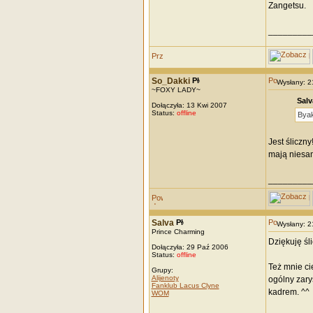
Zangetsu.
_________
So_Dakki
Wysłany: 
~FOXY LADY~
Salv
Dołączyła: 13 Kwi 2007
Status:
offline
Bya
Jest śliczn
mają niesam
_________
Salva
Wysłany: 
Prince Charming
Dziękuję śli
Dołączyła: 29 Paź 2006
Status:
offline
Też mnie ci
Grupy:
Alijenoty
ogólny zary
Fanklub Lacus Clyne
kadrem. ^^
WOM