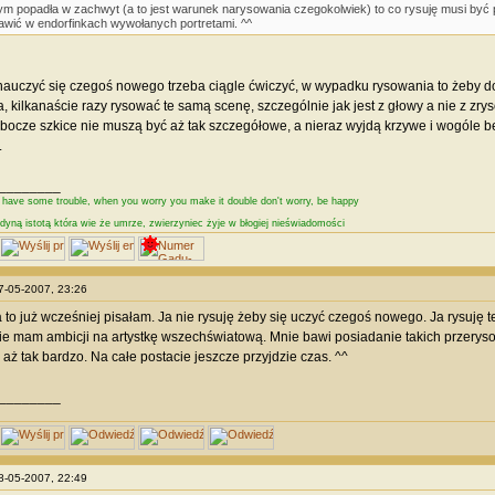
m popadła w zachwyt (a to jest warunek narysowania czegokolwiek) to co rysuję musi być p
awić w endorfinkach wywołanych portretami. ^^
nauczyć się czegoś nowego trzeba ciągle ćwiczyć, w wypadku rysowania to żeby doj
ka, kilkanaście razy rysować te samą scenę, szczególnie jak jest z głowy a nie z zr
bocze szkice nie muszą być aż tak szczegółowe, a nieraz wyjdą krzywe i wogóle 
.
________
e have some trouble, when you worry you make it double don't worry, be happy
edyną istotą która wie że umrze, zwierzyniec żyje w błogiej nieświadomości
27-05-2007, 23:26
to już wcześniej pisałam. Ja nie rysuję żeby się uczyć czegoś nowego. Ja rysuję te
ie mam ambicji na artystkę wszechświatową. Mnie bawi posiadanie takich przerys
 aż tak bardzo. Na całe postacie jeszcze przyjdzie czas. ^^
________
28-05-2007, 22:49