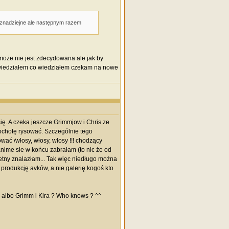
eznadziejne ale następnym razem
 może nie jest zdecydowana ale jak by
powiedziałem co wiedziałem czekam na nowe
ię. A czeka jeszcze Grimmjow i Chris ze
ochotę rysować. Szczególnie tego
ać /włosy, włosy, włosy !!! chodzący
anime sie w końcu zabrałam (to nic że od
ietny znalazłam... Tak więc niedługo można
rodukcję avków, a nie galerię kogoś kto
? albo Grimm i Kira ? Who knows ? ^^