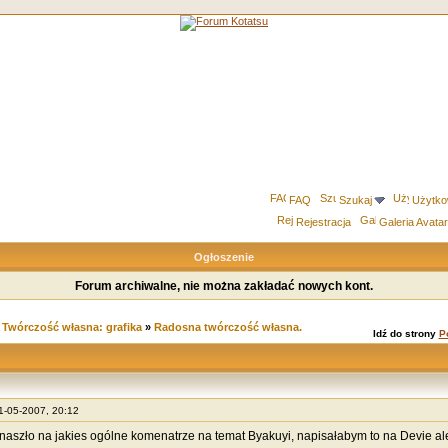
FAQ
Szukaj
Użytko
Rejestracja
Galeria Avata
Ogłoszenie
Forum archiwalne, nie można zakładać nowych kont.
»
Twórczość własna: grafika
»
Radosna twórczość własna.
Idź do strony
P
21-05-2007, 20:12
naszło na jakies ogólne komenatrze na temat Byakuyi, napisałabym to na Devie ale