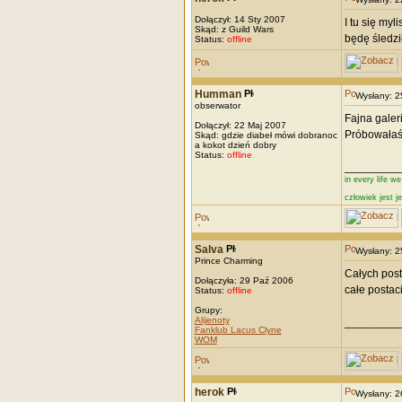
Dołączył: 14 Sty 2007
I tu się myl
Skąd: z Guild Wars
będę śledzi
Status:
offline
Humman
Wysłany: 
obserwator
Fajna galer
Dołączył: 22 Maj 2007
Próbowałaś
Skąd: gdzie diabeł mówi dobranoc
a kokot dzień dobry
Status:
offline
_________
in every life w
człowiek jest j
Salva
Wysłany: 
Prince Charming
Całych post
Dołączyła: 29 Paź 2006
całe postac
Status:
offline
Grupy:
Alijenoty
_________
Fanklub Lacus Clyne
WOM
herok
Wysłany: 