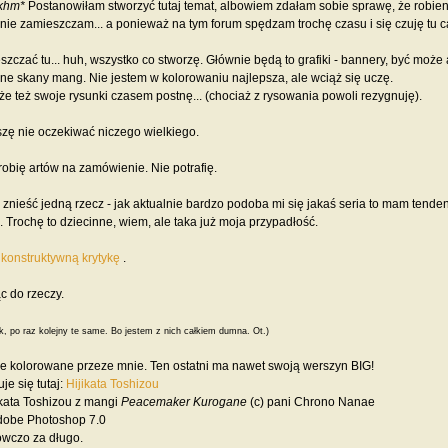
khm*
Postanowiłam stworzyć tutaj temat, albowiem zdałam sobie sprawę, że robieni
 nie zamieszczam... a ponieważ na tym forum spędzam trochę czasu i się czuję tu c
zczać tu... huh, wszystko co stworzę. Głównie będą to grafiki - bannery, być może av
e skany mang. Nie jestem w kolorowaniu najlepsza, ale wciąż się uczę.
że też swoje rysunki czasem postnę... (chociaż z rysowania powoli rezygnuję).
szę nie oczekiwać niczego wielkiego.
 robię artów na zamówienie. Nie potrafię.
 znieść jedną rzecz - jak aktualnie bardzo podoba mi się jakaś seria to mam tenden
 Trochę to dziecinne, wiem, ale taka już moja przypadłość.
a
konstruktywną krytykę
.
 do rzeczy.
ak, po raz kolejny te same. Bo jestem z nich całkiem dumna. Ot.)
e kolorowane przeze mnie. Ten ostatni ma nawet swoją werszyn BIG!
je się tutaj:
Hijikata Toshizou
ikata Toshizou z mangi
Peacemaker Kurogane
(c) pani Chrono Nanae
dobe Photoshop 7.0
owczo za długo.