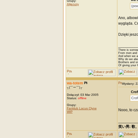
Grupy:
Alijenoty
(pow
Ano, albowi
wygląda. Cr
Dzięki jeszc
_________
There is sorrow
From men and w
And when we are
Why do we alwa
Brothers and si
Of giving your h
wa-totem
Wysłany: 
┐(￣ー￣)┌
Crof
Dołączył: 03 Mar 2005
Crof
Status:
offline
Grupy:
Fanklub Lacus Clyne
Nooo, to cz
WIP
_________
笑い男: 歌