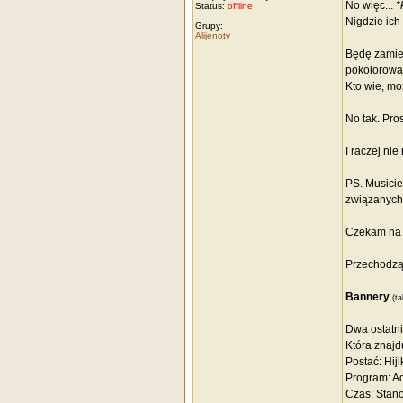
No więc...
*
Status:
offline
Nigdzie ich
Grupy:
Alijenoty
Będę zamies
pokolorowan
Kto wie, mo
No tak. Pro
I raczej nie
PS. Musicie
związanych.
Czekam n
Przechodząc
Bannery
(t
Dwa ostatni
Która znajdu
Postać: Hij
Program: A
Czas: Stan