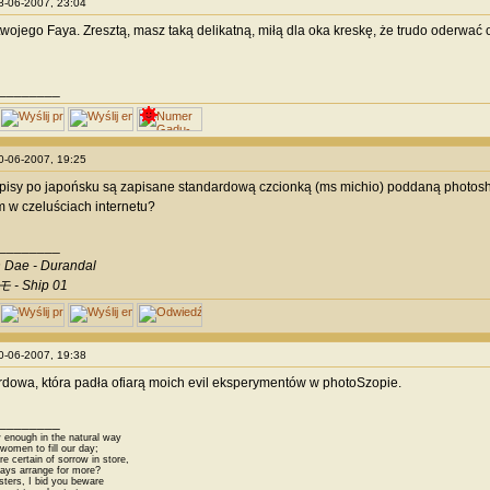
08-06-2007, 23:04
wojego Faya. Zresztą, masz taką delikatną, miłą dla oka kreskę, że trudo oderwać 
________
20-06-2007, 19:25
apisy po japońsku są zapisane standardową czcionką (ms michio) poddaną photo
 w czeluściach internetu?
________
 Dae - Durandal
 - Ship 01
20-06-2007, 19:38
dowa, która padła ofiarą moich evil eksperymentów w photoSzopie.
________
 enough in the natural way
omen to fill our day;
 certain of sorrow in store,
ys arrange for more?
sters, I bid you beware