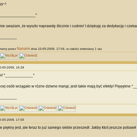
yy~!
_________________*
e uważam, że wyszło naprawdę ślicznie i cudnie! I dziękuję za dedykację i czeka
________
Nanami
niony przez
dnia 10-05-2009, 17:04, w całości zmieniany 1 raz
10-05-2009, 16:28
ei! *_____________*
cej osób wciągało w rózne dziwne mangi, jesli takie mają być efekty! Pięęękne *_
________
10-05-2009, 17:05
 piękny jest, ale teraz to już samego siebie przeszedł. Jakby ktoś jeszcze pobawił s