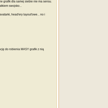
e grafik dla samej siebie nie ma sensu.
ałkiem swojsko...
atarki, head'ery layout'owe... no i
cję do robienia MASY grafik z nią