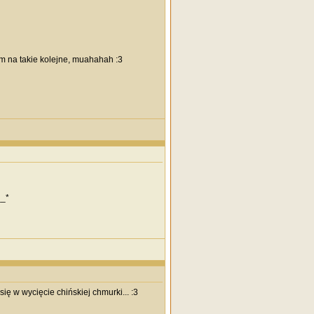
m na takie kolejne, muahahah :3
__*
ię w wycięcie chińskiej chmurki... :3