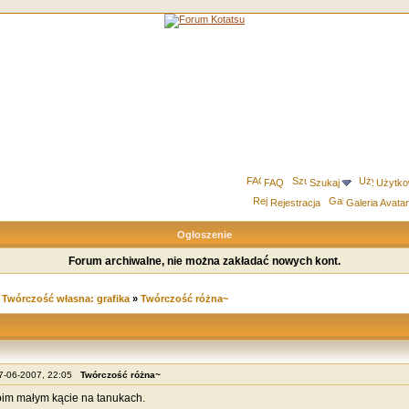
FAQ
Szukaj
Użytko
Rejestracja
Galeria Avata
Ogłoszenie
Forum archiwalne, nie można zakładać nowych kont.
»
Twórczość własna: grafika
»
Twórczość różna~
07-06-2007, 22:05
Twórczość różna~
im małym kącie na tanukach.