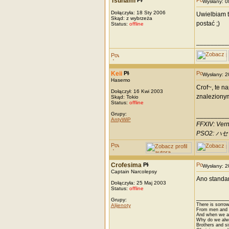
Tsunami
Wysłany: 
Dołączyła: 18 Sty 2006
Uwielbiam t
Skąd: z wybrzeża
postać ;)
Status:
offline
_________
Keii
Wysłany: 
Hasemo
Crof~, te n
Dołączył: 16 Kwi 2003
znalezionym
Skąd: Tokio
Status:
offline
Grupy:
_________
AntyWiP
FFXIV: Vern
PSO2: ハセモ
Crofesima
Wysłany: 
Captain Narcolepsy
Ano standar
Dołączyła: 25 Maj 2003
Status:
offline
_________
Grupy:
There is sorrow
Alijenoty
From men and w
And when we are
Why do we alwa
Brothers and si