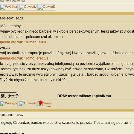
eart to a dog to tear.
22-06-2007, 20:28
EMAL idealny...
winny być jednak nieco bardziej w skrócie perspektywicznym, teraz jakby zbyt odst
 nim obrazek... polecam rzut okiem na
ikipedia.org/wiki/Human_skull
yjścia.
wój osobnik ma proporcje puszki mózgowej i twarzoczaszki gorsze niż homo erect
ikipedia.org/wiki/Homo_erectus
 twarz gryzie się z przypuszczalną inteligencją na poziomie wyjątkowo inteligentnej 
 o ostatni rysunek, za duże uszy (powinny być ledwie zaznaczone, i w skrócie... chyb
terpretować te groźnie wygięte brwi i zaciśnięte usta... bardzo srogo i groźnie to w
 Fay? No chyba że to zamierzony efekt ^^;;;
________
、酒、女の子 DRM: terror talibów kapitalizmu
22-06-2007, 20:47
dziękuję Ci bardzo, bardzo wielce. Z tą czaszką to prawda. Postaram się poprawić.
otem napisał/a: