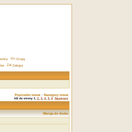
wnicy
Grupy
rów
Zaloguj
Poprzedni temat
Następny temat
::
Idź do strony
1
,
2
,
3
,
4
,
5
,
6
Następny
Wersja do druku