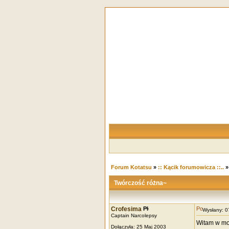
Forum Kotatsu
»
:: Kącik forumowicza ::..
Twórczość różna~
Crofesima
Wysłany: 
Captain Narcolepsy
Witam w mo
Dołączyła: 25 Maj 2003