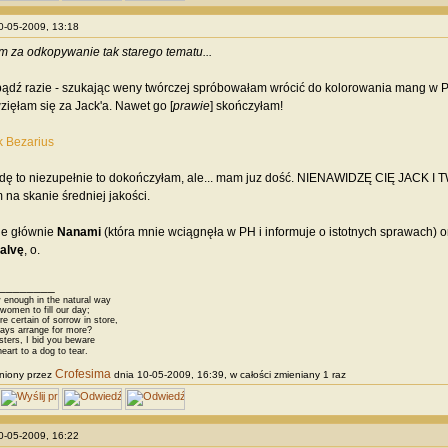
10-05-2009, 13:18
 za odkopywanie tak starego tematu...
dź razie - szukając weny twórczej spróbowałam wrócić do kolorowania mang w Ph
wzięłam się za Jack'a. Nawet go [
prawie
] skończyłam!
 Bezarius
dę to niezupełnie to dokończyłam, ale... mam juz dość. NIENAWIDZĘ CIĘ JACK 
na skanie średniej jakości.
e głównie
Nanami
(która mnie wciągnęła w PH i informuje o istotnych sprawach) 
alvę
, o.
________
 enough in the natural way
omen to fill our day;
 certain of sorrow in store,
ys arrange for more?
sters, I bid you beware
eart to a dog to tear.
Crofesima
niony przez
dnia 10-05-2009, 16:39, w całości zmieniany 1 raz
10-05-2009, 16:22