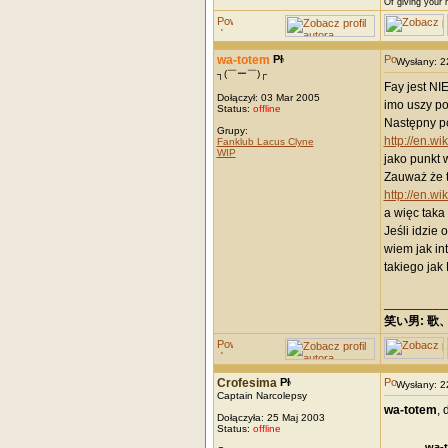
Of giving your h
wa-totem
Wysłany: 
┐(￣ー￣)┌
Fay jest NI
Dołączył: 03 Mar 2005
imo uszy po
Status:
offline
Następny po
Grupy:
http://en.w
Fanklub Lacus Clyne
WIP
jako punkt w
Zauważ że t
http://en.w
a więc taka
Jeśli idzie
wiem jak in
takiego jak
_________
笑い男: 歌
Crofesima
Wysłany: 
Captain Narcolepsy
wa-totem
, 
Dołączyła: 25 Maj 2003
Status:
offline
wa-t