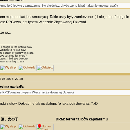
inny być ledwie zaznaczone, i w skrócie... chyba że to jakaś taka nietypowa rasa?)
em moja postać jest smoczycą. Takie uszy były zamierzone. ;] I nie, nie próbuję się
ofe RPG'owa jest typem Wiecznie Zirytowanej Dziewoi.
ze raz.
________
 enough in the natural way
omen to fill our day;
 certain of sorrow in store,
ys arrange for more?
sters, I bid you beware
eart to a dog to tear.
22-06-2007, 22:28
esima napisał/a:
e RPG'owa jest typem Wiecznie Zirytowanej Dziewoi.
apki z głów. Dokładnie tak myślałem, "o jaka poirytowana..." xD
________
、酒、女の子 DRM: terror talibów kapitalizmu