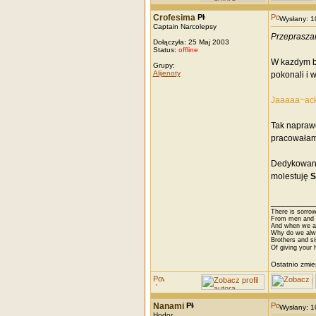
Crofesima
Wysłany: 
Captain Narcolepsy
Przepraszam
Dołączyła: 25 Maj 2003
Status:
offline
W kazdym bą
Grupy:
Alijenoty
pokonali i 
Jaaaaa~ack
Tak napraw
pracowałam 
Dedykowan
molestuję
S
_________
There is sorrow
From men and w
And when we are
Why do we alwa
Brothers and si
Of giving your h
Ostatnio zmie
Nanami
Wysłany: 
Hodor.