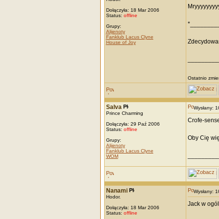
Mryyyyyyyy
Dołączyła: 18 Mar 2006
Status:
offline
*________
Grupy:
Alijenoty
Fanklub Lacus Clyne
Zdecydowani
House of Joy
_________
Ostatnio zmie
Salva
Wysłany: 
Prince Charming
Crofe-sens
Dołączyła: 29 Paź 2006
Status:
offline
Oby Cię wię
Grupy:
Alijenoty
Fanklub Lacus Clyne
_________
WOM
Nanami
Wysłany: 
Hodor.
Jack w ogóle
Dołączyła: 18 Mar 2006
Status:
offline