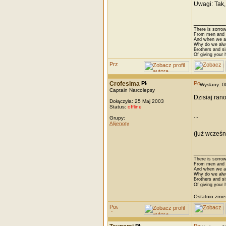
Uwagi: Tak,
_________
There is sorrow
From men and w
And when we are
Why do we alwa
Brothers and si
Of giving your h
Crofesima
Wysłany: 
Captain Narcolepsy
Dzisiaj ran
Dołączyła: 25 Maj 2003
Status:
offline
...
Grupy:
Alijenoty
(już wcześn
_________
There is sorrow
From men and w
And when we are
Why do we alwa
Brothers and si
Of giving your h
Ostatnio zmie