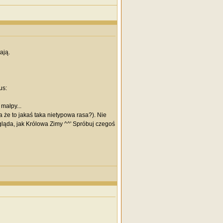
ają.
us:
małpy...
a że to jakaś taka nietypowa rasa?). Nie
ygląda, jak Królowa Zimy ^^' Spróbuj czegoś