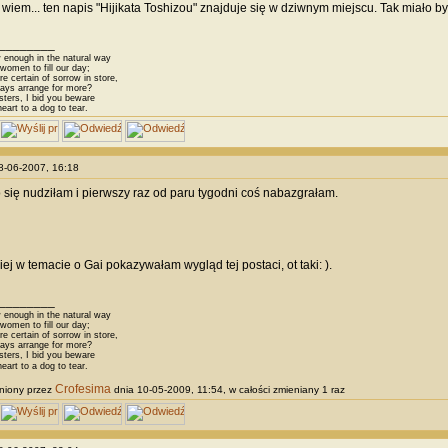
 wiem... ten napis "Hijikata Toshizou" znajduje się w dziwnym miejscu. Tak miało by
________
 enough in the natural way
omen to fill our day;
 certain of sorrow in store,
ys arrange for more?
sters, I bid you beware
eart to a dog to tear.
08-06-2007, 16:18
o się nudziłam i pierwszy raz od paru tygodni coś nabazgrałam.
iej w temacie o Gai pokazywałam wygląd tej postaci, ot taki:
).
________
 enough in the natural way
omen to fill our day;
 certain of sorrow in store,
ys arrange for more?
sters, I bid you beware
eart to a dog to tear.
Crofesima
niony przez
dnia 10-05-2009, 11:54, w całości zmieniany 1 raz