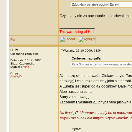
Zdobyłam ostatnie odcinki Eureki
Czy to aby nie za pochopnie... nie chwal dni
_________________
The watchdog of Hell
IT.
Wysłany: 27-10-2006, 23:54
Ukochana żona orka
Cerberos napisał/a:
Dołączyła: 15 Lip 2005
Skąd: Czeremcha
Kiba 30 - jeszcze nic ciekawego, w nast
Status:
offline
Grupy:
Aż muszę skomentować... Ciekawie było. Ter
AntyWiP
nadzieję] i całej rozpierduchy jaka sie naro
A Eureka jest super od 42 odcinków. Dalej moż
Albo nastepna seria.
Sorry za nieuwagę.
Zaczełam Eyeshield 21 [chyba taka pisownia].
Na litość, IT. ! Popraw te błędy bo ja napraw
zwykły szacunek dla innych Użytkowników For
Cytat: