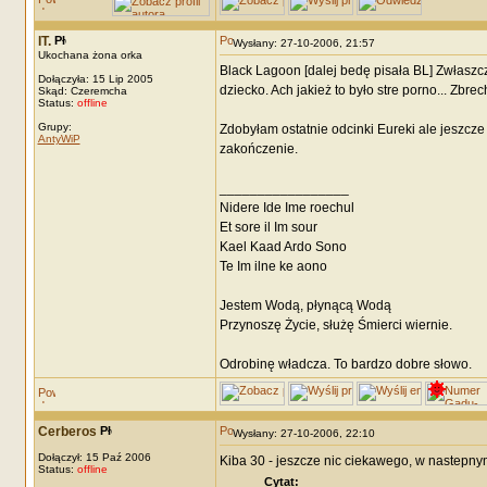
IT.
Wysłany: 27-10-2006, 21:57
Ukochana żona orka
Black Lagoon [dalej bedę pisała BL] Zwłaszcz
Dołączyła: 15 Lip 2005
dziecko. Ach jakież to było stre porno... Zbr
Skąd: Czeremcha
Status:
offline
Grupy:
Zdobyłam ostatnie odcinki Eureki ale jeszcze
AntyWiP
zakończenie.
_________________
Nidere Ide Ime roechul
Et sore il Im sour
Kael Kaad Ardo Sono
Te Im ilne ke aono
Jestem Wodą, płynącą Wodą
Przynoszę Życie, służę Śmierci wiernie.
Odrobinę władcza. To bardzo dobre słowo.
Cerberos
Wysłany: 27-10-2006, 22:10
Dołączył: 15 Paź 2006
Kiba 30 - jeszcze nic ciekawego, w nastepny
Status:
offline
Cytat: