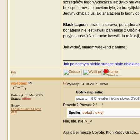
szczegółów tego wyciskacza łez (tylko nie wi
bez spoilerów, ale powiem tyle, że brazylijski
Jedyny chyba plus jaki znalazłem to ładny op
Black Lagoon
- świetna sprawa, porządna a
bohaterka nie jest kawaii panienką! :) Ogólni
przyjemności:) No i trochę kwestii do refleks
Jak widać, miałem weekend z anime;)
_________________
Jak po nocnym niebie sunące białe obłoki na
wa-totem
Wysłany: 24-10-2006, 16:50
┐(￣ー￣)┌
GoNik napisał/a:
Dołączył: 03 Mar 2005
poza tym 6 Chevalier i jedno słowo: D'ebil
Status:
offline
Prawda? Prawda? *__*
Grupy:
Fanklub Lacus Clyne
WIP
Spoiler:
pokaż / ukryj
Nie, nie, nie! >_<
A ja dalej męczę Coyote. Klon Kiddy Grade...