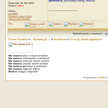
ghostface
, poszukaj mangi, lepsza.
Dołączyła: 04 Sie 2005
Status:
offline
_________________
Grupy:
AntyWiP
Fanklub Lacus Clyne
Tajna Loża Knujów
Wyświetl posty z ostatnich:
Forum Kotatsu
»
:: Kotatsu.pl ::..
»
Archiwum
»
Co w tej chwili oglądacie?
Nie możesz
pisać nowych tematów
Nie możesz
odpowiadać w tematach
Nie możesz
zmieniać swoich postów
Nie możesz
usuwać swoich postów
Nie możesz
głosować w ankietach
Nie możesz
załączać plików
Możesz
ściągać załączniki
Powered by
phpBB
mo