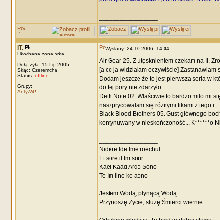
_________________
IT.
Wysłany: 24-10-2006, 14:04
Ukochana żona orka
Air Gear 25. Z utęsknieniem czekam na II. Zr
Dołączyła: 15 Lip 2005
[a co ja widziałam oczywiście] Zastanawiam 
Skąd: Czeremcha
Status:
offline
Dodam jeszcze że to jest pierwsza seria w kt
Grupy:
do tej pory nie zdarzyło...
AntyWiP
Deth Note 02. Właściwie to bardzo miło mi si
naszprycowałam się różnymi fikami z tego i
Black Blood Brothers 05. Gust głównego bochat
kontynuwany w nieskończoność... K******o Ni
_________________
Nidere Ide Ime roechul
Et sore il Im sour
Kael Kaad Ardo Sono
Te Im ilne ke aono
Jestem Wodą, płynącą Wodą
Przynoszę Życie, służę Śmierci wiernie.