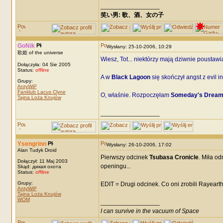
_________________
笑い男: 歌、酒、女の子 DRM: terror
GoNik
Wysłany: 25-10-2006, 10:29
歌姫 of the universe
Wiesz, Tot... niektórzy mają dziwnie poustawian
Dołączyła: 04 Sie 2005
Status:
offline
A w
Black Lagoon
się skończył angst z evil 
Grupy:
AntyWiP
Fanklub Lacus Clyne
O, właśnie. Rozpoczęłam
Someday's Dream
Tajna Loża Knujów
_________________
Ysengrinn
Wysłany: 26-10-2006, 17:02
Alan Tudyk Droid
Pierwszy odcinek
Tsubasa Cronicle
. Miła o
Dołączył: 11 Maj 2003
openingu...
Skąd: дикая охота
Status:
offline
Grupy:
EDIT = Drugi odcinek. Co oni zrobili Rayeart
AntyWiP
Tajna Loża Knujów
WOM
_________________
I can survive in the vacuum of Space