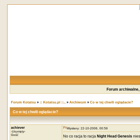
Forum archiwalne,
Forum Kotatsu
»
:: Kotatsu.pl ::..
»
Archiwum
»
Co w tej chwili oglądacie?
Co w tej chwili oglądacie?
achiever
Wysłany: 22-10-2006, 00:56
-
Usunięty
-
Gość
No co racja to racja
Night Head Genesis
nies