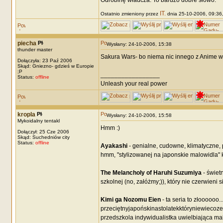
Odrobinę władcza. To bardzo dobre słowo.
IT.
Ostatnio zmieniony przez
dnia 25-10-2006, 09:36, 
piecha
Wysłany: 24-10-2006, 15:38
thunder master
Sakura Wars- bo niema nic innego z Anime w T
Dołączyła: 23 Paź 2006
Skąd: Gniezno- gdzieś w Europie
;P
_________________
Status:
offline
Unleash your real power
kropla
Wysłany: 24-10-2006, 15:58
Mykoidalny tentakl
Hmm :)
Dołączył: 25 Cze 2006
Skąd: Suchedniów city
Status:
offline
Ayakashi
- genialne, cudowne, klimatyczne, pi
hmm, "stylizowanej na japonskie malowidla" k
The Melancholy of Haruhi Suzumiya
- świet
szkolnej (no, załóżmy;)), który nie czerwieni 
Kimi ga Nozomu Eien
- ta seria to złoooooo.
przeciętnyjapońskinastolatekktóryniewiecozes
przedszkola indywidualistka uwielbiająca mal