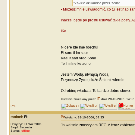
"Zavicia okularkina przez zeda"
- Możesz mnie uświadomić, co tu jest napisa
Inaczej będę po prostu usuwać takie posty. A 
IKa
_________________
Nidere Ide Ime roechul
Et sore il Im sour
Kael Kaad Ardo Sono
Te Im ilne ke aono
Jestem Wodą, płynącą Wodą
Przynoszę Życie, służę Śmierci wiernie.
Odrobinę władcza. To bardzo dobre słowo.
IT.
Ostatnio zmieniony przez
dnia 28-10-2006, 14:36, 
moloch
Wysłany: 28-10-2006, 07:35
Dołączył: 01 Wrz 2006
Ja walsnie zmeczylem REC! A teraz zabieram 
Skąd: Szczecin
Status:
offline