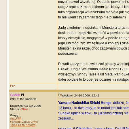
może i nawet wcześniej. Obecnie powoli mi s
radę z braćmi X-man, ekhmm tzn. Naoya i Naot
taka organizacja w universum Marvela jak się
to nie wiem czy sam tak tego nie pisałem?:)
Jadę z kolejnymi odcinkami Monstera teraz n
doskonale rozpędzić i wznieść w powietrze la
którzy cieszyli się, mogąc być w pobliżu niego
jego lud mógł żyć szczęśliwie a kobiety i dz
Monster jak na razie, choć zaczynam powoli 
podejrzewał.
Powoli zaczynam rozwieszać plakaty w pokoj
Czeka: Jungle Wa Itsumo Haale Nochii Guu De
wdzięczny), Windy Tales, Full Metal Panic 1-
dalej pójdzie to to obejrze poźniej niż nastąp
GoNik
Wysłany: 24-10-2006, 12:41
歌姫 of the universe
Yamato Nadeshiko Shichi Henge
, dobrze, ż
Dołączyła: 04 Sie 2005
13 tomu, i to dwa razy, to to nadal jest tak s
Status:
offline
Sunako ujdzie w tłoku, to już tamci czterej ni
Grupy:
zeszłam...
AntyWiP
Fanklub Lacus Clyne
Tajna Loża Knujów
poza tym 6
Chevalier
i jedno słowo: D'ebil! N