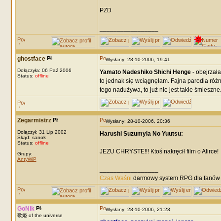
PZD
_________________
ghostface
Wysłany: 28-10-2006, 19:41
Dołączyła: 06 Paź 2006
Yamato Nadeshiko Shichi Henge
- obejrzał
Status:
offline
to jednak się wciągnęłam. Fajna parodia róż
tego nadużywa, to już nie jest takie śmieszne
Zegarmistrz
Wysłany: 28-10-2006, 20:36
Dołączył: 31 Lip 2002
Harushi Suzumyia No Yuutsu:
Skąd: sanok
Status:
offline
JEZU CHRYSTE!!! Ktoś nakręcił film o Alirce!
Grupy:
AntyWiP
_________________
Czas Waśni
darmowy system RPG dla fanów F
GoNik
Wysłany: 28-10-2006, 21:23
歌姫 of the universe