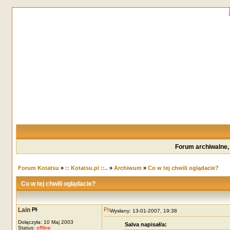
Forum archiwalne,
Forum Kotatsu
»
:: Kotatsu.pl ::..
»
Archiwum
»
Co w tej chwili oglądacie?
Co w tej chwili oglądacie?
Lain
Wysłany: 13-01-2007, 19:38
Dołączyła: 10 Maj 2003
Salva napisał/a:
Status:
offline