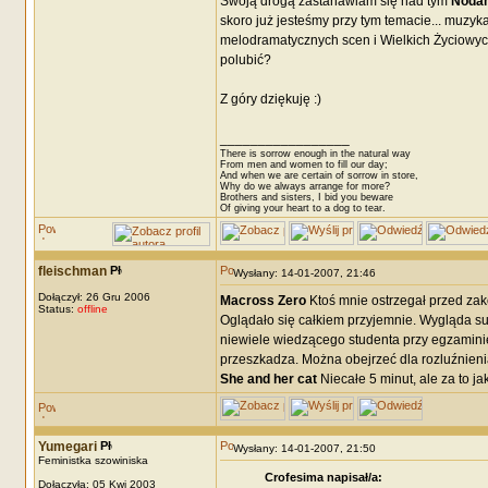
Swoją drogą zastanawiam się nad tym
Nodam
skoro już jesteśmy przy tym temacie... muzyka
melodramatycznych scen i Wielkich Życiowyc
polubić?
Z góry dziękuję :)
_________________
There is sorrow enough in the natural way
From men and women to fill our day;
And when we are certain of sorrow in store,
Why do we always arrange for more?
Brothers and sisters, I bid you beware
Of giving your heart to a dog to tear.
fleischman
Wysłany: 14-01-2007, 21:46
Dołączył: 26 Gru 2006
Macross Zero
Ktoś mnie ostrzegał przed zako
Status:
offline
Oglądało się całkiem przyjemnie. Wygląda supe
niewiele wiedzącego studenta przy egzaminie 
przeszkadza. Można obejrzeć dla rozluźnieni
She and her cat
Niecałe 5 minut, ale za to jak
Yumegari
Wysłany: 14-01-2007, 21:50
Feministka szowiniska
Crofesima napisał/a:
Dołączyła: 05 Kwi 2003