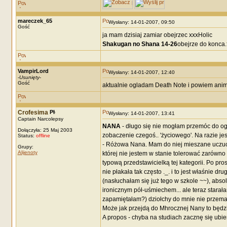
mareczek_65
Wysłany: 14-01-2007, 09:50
Gość
ja mam dzisiaj zamiar obejrzec xxxHolic
Shakugan no Shana 14-26
obejrze do konca.f
VampirLord
Wysłany: 14-01-2007, 12:40
-
Usunięty
-
Gość
aktualnie ogladam Death Note i powiem anim
Crofesima
Wysłany: 14-01-2007, 13:41
Captain Narcolepsy
NANA
- długo się nie mogłam przemóc do ogl
Dołączyła: 25 Maj 2003
zobaczenie czegoś.. 'życiowego'. Na razie je
Status:
offline
- Różowa Nana. Mam do niej mieszane uczucia
Grupy:
Alijenoty
której nie jestem w stanie tolerować zarówno
typową przedstawicielką tej kategorii. Po pr
nie płakała tak często ._. i to jest właśnie
(nasłuchałam się już tego w szkole ~~), abso
ironicznym pół-uśmiechem... ale teraz starał
zapamiętałam?) dziołchy do mnie nie przemaw
Może jak przejdą do Mhrocznej Nany to będzie
A propos - chyba na studiach zacznę się ubi