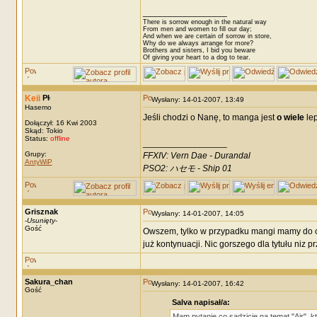
_________________
There is sorrow enough in the natural way
From men and women to fill our day;
And when we are certain of sorrow in store,
Why do we always arrange for more?
Brothers and sisters, I bid you beware
Of giving your heart to a dog to tear.
Keii
Wysłany: 14-01-2007, 13:49
Hasemo
Jeśli chodzi o Nanę, to manga jest
o wiele
lep
Dołączył: 16 Kwi 2003
Skąd: Tokio
Status:
offline
_________________
Grupy:
FFXIV: Vern Dae - Durandal
AntyWiP
PSO2: ハセモ - Ship 01
Grisznak
Wysłany: 14-01-2007, 14:05
-
Usunięty
-
Gość
Owszem, tylko w przypadku mangi mamy do czy
już kontynuacji. Nic gorszego dla tytułu niz p
Sakura_chan
Wysłany: 14-01-2007, 16:42
Gość
Salva napisał/a:
Mam pytanie co sądzicie na temat "Air", 