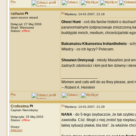
rathann
Wysłany: 14-01-2007, 21:16
open-source wizard
Ghost Hunt
- coś dla fanów historii o duchac
Dołączył: 27 Maj 2006
paranormalnymi (odpracowuje zniszczoną kame
Skąd: Warszawa
Status:
offline
buddyjski mnich, medium, chrześcijański egz
Bakumatsu Kikansetsu Irohanihoheto
- sch
Władcy - co ich łączy? Polecam.
Shounen Onmyouji
- młody Masahiro jest wn
żadnych zdolności i kim jest ten dziwny i dene
_________________
Women and cats will do as they please, and m
-- Robert A. Heinlein
Crofesima
Wysłany: 14-01-2007, 21:29
Captain Narcolepsy
NANA
- do 5-tego (wybaczcie, że tak szybk
Dołączyła: 25 Maj 2003
zawiodła. Cóż. Mogli z niej zrobić typ niepła
Status:
offline
takiej sytuacji płakał, bla bla". Ja właśnie ch
Grupy:
Alijenoty