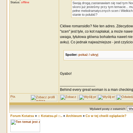
Status:
offline
Swoją drogą zastanawiam się nad tym Noda
skoro już jesteśmy przy tym temacie... mu
pełne melodramatycznych scen i Wielkic
stanie to polubić?
Ckliwe romansidło? Nie ten adres. Zdecydowan
"scen" jest tyle, co kot napłakał, a może nawe
uwaga, tytułowa główna bohaterka nawet nie
avku). Co jednak najważniejsze - jest czyścio
Spoiler:
pokaż / ukryj
Gyabo!
_________________
Behind every great woman is a man checking
Wyświetl posty z ostatnich:
Forum Kotatsu
»
:: Kotatsu.pl ::..
»
Archiwum
»
Co w tej chwili oglądacie?