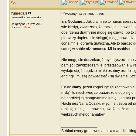
Yumegari
Wysłany: 14-01-2007, 21:01
Feministka szowiniska
Eh,
Nodame
... Jak dla mnie to najjaśniejs
Dołączyła: 05 Kwi 2003
wie kiedy), zwłaszcza, że raczej nie powinni
Status:
offline
obejrzeniu dramy nie mogę się dziwić (bo to 
pierwszy dopiero się ściąga) mogę powiedzie, 
conajmniej oprawa graficzna. Ale to bardzo d
samej w sobie niż romansu. Mi to osobiście ni
Nie mogę się doczekać, żeby usłyszeć to na 
pamięć i zawdzięczam jej przetasowanie w r
wydaje się, że będzie miałó osobny ost do tego
endingi i muszę powiedzieć - są świetne. Szc
Co do
Nany
: jeżeli kogoś irytuje zachowani
mylą), to niech wie, że baaardzo długo się ono
najbardziej tą mangę/anime lubię - jest tak
Hachi jest Nana Oosaki, więc nie trzeba od r
robi się trochę telenowela, uważam, że anime
większych melodhamatów.
_________________
Behind every great woman is a man checking