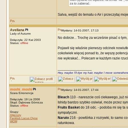
za to zabierać.
Salva, wejdź do tematu o Air i przeczytaj mo
Avellana
Wysłany: 14-01-2007, 17:13
Lady of Autumn
No dobrze... Trochę za wcześnie pisać o tym, 
Dołączyła: 22 Kwi 2003
Status:
offline
Pojawił się właśnie pierwszy odcinek nowiutk
cokolwiek więcej ponad to, że węszę potencja
nie wykrakać... Polecam w każdym razie rzuc
_________________
Hey, maybe I'll dye my hair, maybe I move somewhere
moshi_moshi
Wysłany: 14-01-2007, 17:44
Szara Emonencja
Bleach
110 - nareszcie coś ciekawego, już ni
Dołączyła: 19 Lis 2006
Ishidy bardzo szybko osiwiał, może przez syn
Skąd: Dąbrowa Górnicza
Status:
offline
Fruits Basket
do 18 odc. - podoba mi się ta 
Grupy:
sympatyczni.
Alijenoty
Naruto
216 - powtórka z rozrywki, to samo co
Fanklub Lacus Clyne
WOM
ratunkowa.