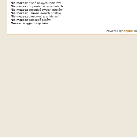
Nie możesz
pisać nowych tematów
Nie możesz
odpowiadać w tematach
Nie możesz
zmieniać swoich postów
Nie możesz
usuwać swoich postów
Nie możesz
głosować w ankietach
Nie możesz
załączać plików
Możesz
ściągać załączniki
Powered by
phpBB
mo