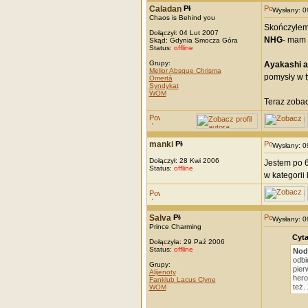
Caladan
Wysłany: 
Chaos is Behind you
Skończyłem
Dołączył: 04 Lut 2007
NHG
- mam 
Skąd: Gdynia Smocza Góra
Status:
offline
Grupy:
Ayakashi a
Melior Absque Chrisma
pomysły w 
Omertà
Syndykat
WOM
Teraz zobac
manki
Wysłany: 
Dołączył: 28 Kwi 2006
Jestem po 6
Status:
offline
w kategorii
Salva
Wysłany: 
Prince Charming
Cyta
Dołączyła: 29 Paź 2006
Status:
offline
Nod
odbi
Grupy:
pier
Alijenoty
hero
Fanklub Lacus Clyne
też.
WOM