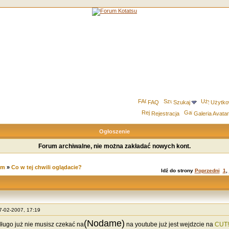
FAQ
Szukaj
Użytko
Rejestracja
Galeria Avata
Ogłoszenie
Forum archiwalne, nie można zakładać nowych kont.
um
»
Co w tej chwili oglądacie?
Idź do strony
Poprzedni
1
,
07-02-2007, 17:19
(Nodame)
ługo już nie musisz czekać na
na youtube już jest wejdzcie na
CUT!