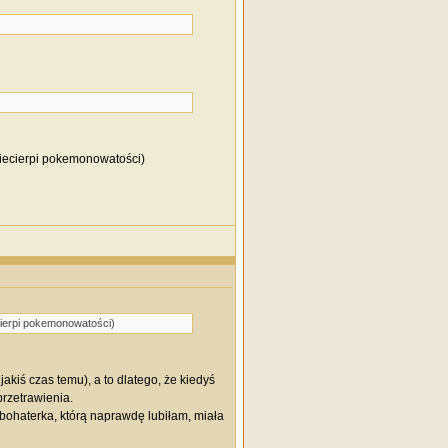
niecierpi pokemonowatości)
ecierpi pokemonowatości)
akiś czas temu), a to dlatego, że kiedyś
przetrawienia.
 bohaterka, którą naprawdę lubiłam, miała