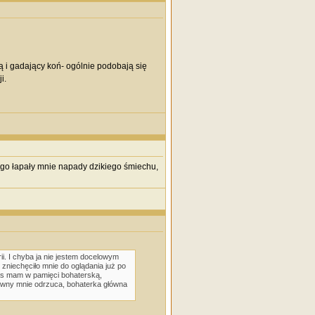
ą i gadający koń- ogólnie podobają się
i.
rego łapały mnie napady dzikiego śmiechu,
i. I chyba ja nie jestem docelowym
 zniechęciło mnie do oglądania już po
zas mam w pamięci bohaterską,
lówny mnie odrzuca, bohaterka główna