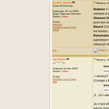
moshi_moshi
Wysłany: 
Szara Emonencja
Nodame
3 
Dołączyła: 19 Lis 2006
ciekawa w j
Skąd: Dąbrowa Górnicza
Status:
offline
Shounen O
Grupy:
poza tym wal
Alijenoty
Bleach
114 
Fanklub Lacus Clyne
WOM
nie bardzo..
Bakumatsu 
ogromnym wr
zobaczyć in
wa-totem
Wysłany: 
┐(￣ー￣)┌
mosh
Dołączył: 03 Mar 2005
Noda
Status:
offline
:> deshou? 
Grupy:
Fanklub Lacus Clyne
21szego a E
WIP
mosh
Yoru
;3 ...no i 
Ja z racji 
edycja i kon