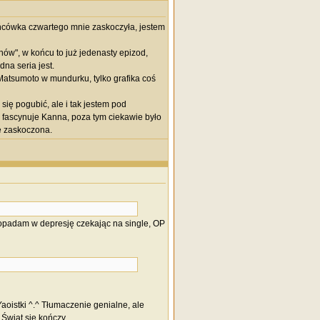
końcówka czwartego mnie zaskoczyła, jestem
hów", w końcu to już jedenasty epizod,
dna seria jest.
 Matsumoto w mundurku, tylko grafika coś
się pogubić, ale i tak jestem pod
 fascynuje Kanna, poza tym ciekawie było
ie zaskoczona.
popadam w depresję czekając na single, OP
 Yaoistki ^.^ Tłumaczenie genialne, ale
Świat się kończy...