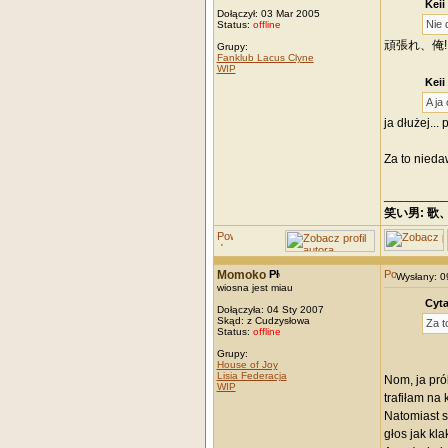
Keii
Dołączył: 03 Mar 2005
Nie
Status:
offline
頑張れ、俺! \
Grupy:
Fanklub Lacus Clyne
WIP
Keii
A ja
ja dłużej... 
Za to nieda
_________
笑い男: 歌
Momoko
Wysłany: 
wiosna jest miau
Cyta
Dołączyła: 04 Sty 2007
Skąd: z Cudzysłowa
Za t
Status:
offline
Grupy:
House of Joy
Lisia Federacja
Nom, ja pró
WIP
trafiłam na
Natomiast s
głos jak kl