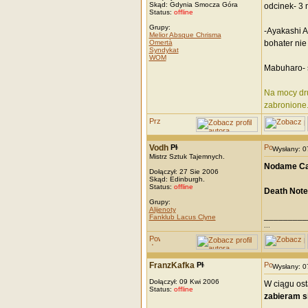
Skąd: Gdynia Smocza Góra
odcinek- 3 m
Status:
offline
Grupy:
-Ayakashi A
Melior Absque Chrisma
Omertà
bohater nie 
Syndykat
WOM
Mabuharo- s
Na mocy dru
zabronione
Vodh
Wysłany: 
Mistrz Sztuk Tajemnych.
Nodame Ca
Dołączył: 27 Sie 2006
Skąd: Edinburgh.
Status:
offline
Death Note
Grupy:
Alijenoty
_________
Fanklub Lacus Clyne
...
FranzKafka
Wysłany: 
Dołączył: 09 Kwi 2006
W ciągu ost
Status:
offline
zabieram s