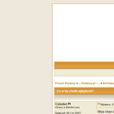
Forum Kotatsu
»
:: Kotatsu.pl ::..
»
Archiw
Co w tej chwili oglądacie?
Caladan
Wysłany: 
Chaos is Behind you
Miya chan d
Dołączył: 04 Lut 2007