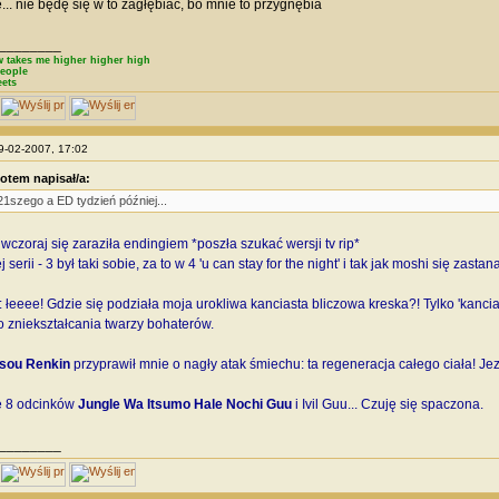
... nie będę się w to zagłębiać, bo mnie to przygnębia
________
 takes me higher higher high
eople
eets
09-02-2007, 17:02
otem napisał/a:
1szego a ED tydzień później...
czoraj się zaraziła endingiem *poszła szukać wersji tv rip*
serii - 3 był taki sobie, za to w 4 'u can stay for the night' i tak jak moshi się zas
 łeeee! Gdzie się podziała moja urokliwa kanciasta bliczowa kreska?! Tylko 'kanci
zniekształcania twarzy bohaterów.
sou Renkin
przyprawił mnie o nagły atak śmiechu: ta regeneracja całego ciała! Jez
e 8 odcinków
Jungle Wa Itsumo Hale Nochi Guu
i Ivil Guu... Czuję się spaczona.
________