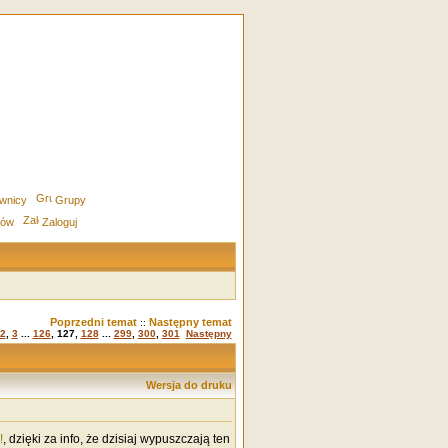
wnicy
Grupy
rów
Zaloguj
Poprzedni temat
Następny temat
::
2
,
3
...
126
,
127
,
128
...
299
,
300
,
301
Następny
Wersja do druku
!
, dzięki za info, że dzisiaj wypuszczają ten