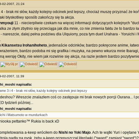
08-02-2007, 21:24
i 4 - brak mi słów, każdy kolejny odcinek jest lepszy, chociaż muszę przyznać że 
aki błyskotliwy sposób zakończy się ta akcja.
nmyouji
11 - niecierpliwie czekam na więcej informacji dotyczących kolejnych "duc
ka ze złym zbytnio się przeciąga jak dla mnie, co nie zmienia faktu że to bardzo ła
- nareszcie, dalej pełna podziwu dla Ulquiorry, poza tym duet Urahara - Yoruichi i
.
Kikansetsu Irohanihoheto
, jedenaście odcinków, bardzo pokręcone anime, łatwo 
ażeniem, bardzo podoba mi się grafika i muzyka, na pewno wkurza mnie Ibaragi,
ną wersję Okity, nie wiem jak rozwinie się akcja, na razie jestem bardzo pozytywn
09-02-2007, 11:39
i_moshi napisał/a:
me 3 i 4 - brak mi słów, każdy kolejny odcinek jest lepszy
deshou? Wreszcie znalazłem coś co zastępuje mi brak nowych porcji Ourana... I 
D tydzień później...
i_moshi napisał/a:
ichi i Matsumoto w mundurkach
sarniooka pettanko™ Rukia is back xD
skompletowania a-keep wróciłem do
Nishi no Yoki Majo
. Ach te wątki Yuri i opętane
trola padły na pysk, żeby a-keep przepuszczał literówki ("sward" zamiast "sword")? 