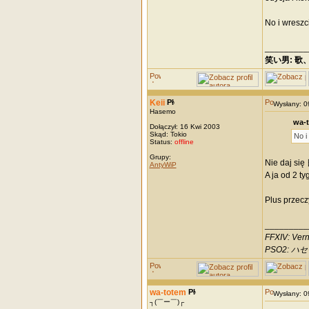
No i wreszc
_________
笑い男: 歌
Keii
Wysłany: 
Hasemo
wa-t
Dołączył: 16 Kwi 2003
Skąd: Tokio
No i
Status:
offline
Grupy:
Nie daj 
AntyWiP
A ja od 2 
Plus przecz
_________
FFXIV: Vern
PSO2: ハセモ
wa-totem
Wysłany: 
┐(￣ー￣)┌