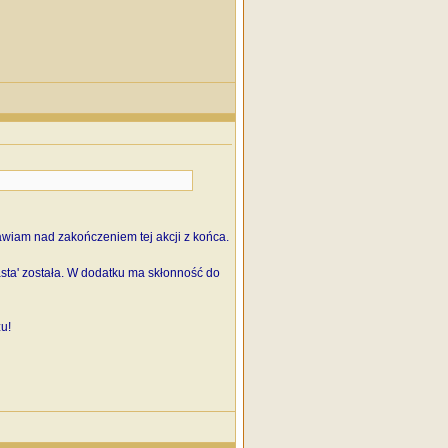
tanawiam nad zakończeniem tej akcji z końca.
asta' została. W dodatku ma skłonność do
u!