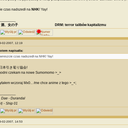
ie czas nadszedł na
NHK
! Yay!
________
、酒、女の子 DRM: terror talibów kapitalizmu
09-02-2007, 12:19
otem napisał/a:
 wreszcie czas nadszedł na NHK! Yay!
się 日本引き篭り協会!
tygodni czekam na nowe Sumomomo >_>
ytałem wczoraj Mx0... /me chce anime z tego >_<;
________
 Dae - Durandal
 - Ship 01
09-02-2007, 14:53