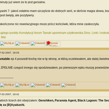
inuty już wiem że to jest genialne.
yashi 7- jakoś ostatnio mam szczęście do dobrych serii, w skrócie magia słowa, bo
jest święty, ale pozytywny.
kończone nic rewelacyjnego moze prócz końcówki, która mnie zaskoczyła.
giego punktu Konstytucji forum Tanuki upominam użytkownika Dino. Linki i instru
. Mai
07-02-2007, 18:03
ntabile
ep 4 poszedł trochę nie w tę stronę, w którą oczekiwałem, ale dalej świetn
ZPEŁNIE czegoś innego się spodziewałem, po pierwszym epku muszę powiedzieć ty
________
07-02-2007, 19:41
atnich trzech dni obejrzałem:
Genshiken, Paranoia Agent, Black Lagoon: The Sec
ię za [B]Ayakashi
.