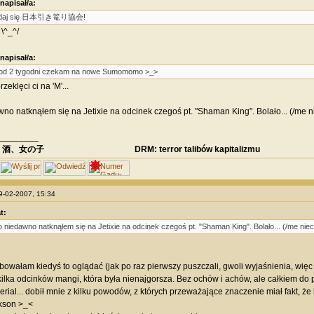
 napisał/a:
 daj się 日本引き篭り協会!
^_^/
 napisał/a:
 od 2 tygodni czekam na nowe Sumomomo >_>
przeklęci ci na 'M'...
wno natknąłem się na Jetixie na odcinek czegoś pt. "Shaman King". Bolało... (/me 
________
、酒、女の子 DRM: terror talibów kapitalizmu
09-02-2007, 15:34
t:
o niedawno natknąłem się na Jetixie na odcinek czegoś pt. "Shaman King". Bolało... (/me ni
bowałam kiedyś to oglądać (jak po raz pierwszy puszczali, gwoli wyjaśnienia, więc j
 kilka odcinków mangi, która była nienajgorsza. Bez ochów i achów, ale całkiem do 
erial... dobił mnie z kilku powodów, z których przeważające znaczenie miał fakt, że
akson >_<