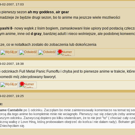
09-02-2007, 17:03
 pierwszy sezon
ah my goddess
,
air gear
nadzieje że będzie drugi sezon, bo to anime ma jeszcze wiele mozliwości
yashi 8
- nowy wątek z lisim bogiem, zamaskowani lisie upiory pod postacią człecz
tym anime, inne od
d gray
, bardziej adult i nieco wolniejsze, ale podobnej konwencj
ze, co w notatkach zostało do zobaczenia lub dokończenia
09-02-2007, 18:38
 odcinkach Full Metal Panic Fumoffu i chyba jest to pierwsze anime w trakcie, któ
 komedii mój zdecydowany faworyt.
09-02-2007, 19:25
t:
ame Cantabile
po 1 odcinku. Zaczęłam bo mnie zainteresowały komentarze na temat tej seri
orcą dla tego anime bo kompletnie mnie nie wciagnęło. Pierwszy raz się zdarzyło żeby anime
wszym odcinku. Zazwyczaj dopiero po kilku stwierdzam, że to nie jest "to" ( chociaż cały c
iczną walkę z Love Hiną, którą probowałam obejrzeć do końca i nie dałam rady). Bohater g
 Zniechęciłam się.