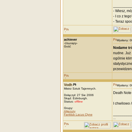
_________
- Wiesz, mó
- I co z tego
- Teraz spo
achiever
Wysłany: 
-
Usunięty
-
Gość
Nodame tr
nudne. Już 
ogólnie kli
statystyczn
przewidzeni
Vodh
Wysłany: 
Mistrz Sztuk Tajemnych.
Death Note 
Dołączył: 27 Sie 2006
Skąd: Edinburgh.
Status:
offline
I chwilowo 
Grupy:
Alijenoty
_________
Fanklub Lacus Clyne
...