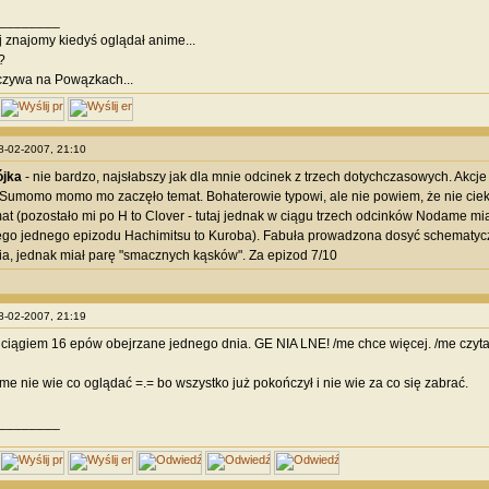
________
j znajomy kiedyś oglądał anime...
?
czywa na Powązkach...
08-02-2007, 21:10
ójka
- nie bardzo, najsłabszy jak dla mnie odcinek z trzech dotychczasowych. Akcj
Sumomo momo mo zaczęło temat. Bohaterowie typowi, ale nie powiem, że nie ciekaw
mat (pozostało mi po H to Clover - tutaj jednak w ciągu trzech odcinków Nodame mi
ego jednego epizodu Hachimitsu to Kuroba). Fabuła prowadzona dosyć schematycz
a, jednak miał parę "smacznych kąsków". Za epizod 7/10
08-02-2007, 21:19
ciągiem 16 epów obejrzane jednego dnia. GE NIA LNE! /me chce więcej. /me czyt
/me nie wie co oglądać =.= bo wszystko już pokończył i nie wie za co się zabrać.
________