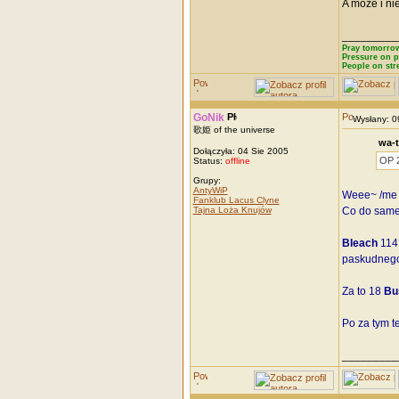
A może i nie
_________
Pray tomorrow
Pressure on p
People on str
GoNik
Wysłany: 
歌姫 of the universe
wa-t
Dołączyła: 04 Sie 2005
OP 2
Status:
offline
Grupy:
AntyWiP
Weee~ /me w
Fanklub Lacus Clyne
Tajna Loża Knujów
Co do samej 
Bleach
114:
paskudnego 
Za to 18
Bu
Po za tym t
_________