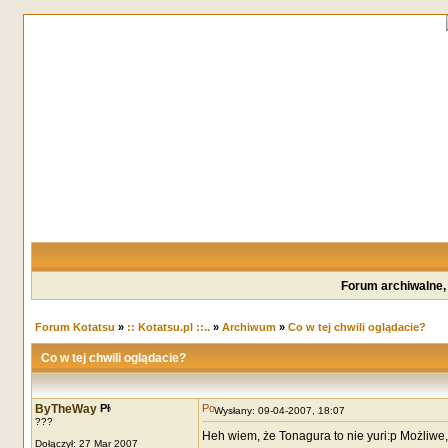
Forum archiwalne,
Forum Kotatsu
»
:: Kotatsu.pl ::..
»
Archiwum
»
Co w tej chwili oglądacie?
Co w tej chwili oglądacie?
ByTheWay
Wysłany: 09-04-2007, 18:07
???
Heh wiem, że Tonagura to nie yuri:p Możliwe,
Dołączył: 27 Mar 2007