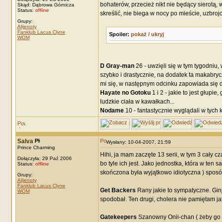
bohaterów, przecież nikt nie będący sierotą,
Skąd: Dąbrowa Górnicza
Status:
offline
skreślić, nie biega w nocy po mieście, uzbr
Grupy:
Alijenoty
Fanklub Lacus Clyne
Spoiler:
pokaż / ukryj
WOM
D Gray-man
26 - uwzięli się w tym tygodniu,
szybko i drastycznie, na dodatek ta makabr
mi się, w następnym odcinku zapowiada się d
Hayate no Gotoku
1 i 2 - jakie to jest głupi
ludzkie ciała w kawałkach...
Nodame
10 - fantastycznie wyglądali w tych 
Salva
Wysłany: 10-04-2007, 21:59
Prince Charming
Hihi, ja mam zaczęte 13 serii, w tym 3 cały 
Dołączyła: 29 Paź 2006
bo tyle ich jest. Jako jednostka, która w ten 
Status:
offline
skończona była wyjątkowo idiotyczna ) spos
Grupy:
Alijenoty
Fanklub Lacus Clyne
Get Backers
Rany jakie to sympatyczne. Ginji
WOM
spodobał. Ten drugi, cholera nie pamiętam jak
Gatekeepers
Szanowny Onii-chan ( żeby go 