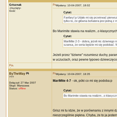
Grisznak
Wysłany: 10-04-2007, 18:02
-
Usunięty
-
Gość
Cytat:
Fanfary!:p Udało mi się przetrwać pierws
tylko to, że główna bohatera jest jedną z 
Bo Marimite stawia na realizm...o klasyczny
Cytat:
MariMite 2-3 - dobra, jeżeli nic dziwnego n
szansa, że seria będzie mi się podobać. Wy
Jeżeli przez "dziwne" rozumiesz duchy, paran
w uczuciach, oraz pewne typowo dziewczęco - l
ByTheWay
Wysłany: 10-04-2007, 18:35
???
MariMite 4-7
- ok, póki co mi się podoba:p
Dołączył: 27 Mar 2007
Skąd: Warszawa
Status:
offline
Cytat:
Bo Marimite stawia na realizm...o klasyc
Grisz mi tu idzie, że w porównaniu z innymi d
nieszczególnie piękna. Chyba, że to ja jestem