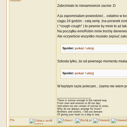
Zabrzmiało to niesamowicie zacnie :D
A ja zapomniałam powiedzieć... ostatnio w 
ciągu 24 godzin - całą serię. (na poranek z
( *cough cough* ) to pewnie by mnie to aż ta
Na początku emoRobin mnie trochę denerwowa
Ale oczywiście wszystko musiało zepsuć zak
Spoiler:
pokaż / ukryj
Szkoda tylko, że od pewnego momentu miałam
Spoiler:
pokaż / ukryj
.
W każdym razie polecam... (sama nie wiem po c
_________________
There is sorrow enough in the natural way
From men and women to fill our day;
And when we are certain of sorrow in store,
Why do we always arrange for more?
Brothers and sisters, I bid you beware
Of giving your heart to a dog to tear.