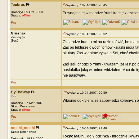
Teukros
Wysłany: 10-04-2007, 20:45
Dołączył: 09 Cze 2006
Przynajmniej w mandze Yumi trochę z czasem d
Status:
offline
Grisznak
Wysłany: 10-04-2007, 20:52
-
Usunięty
-
Gość
O mandze trudno mi na razie mówić, bo mam tyl
Zaś po lekturze dwóch tomów książki moją faw
okulary. Zaś w anime zyskała Sei, choć chwi
Zaś jeśli chodzi o Yumi - uważam, że jest po 
nastolatka jaką w anime widziałem. A co do fryz
nie pasowały.
ByTheWay
Wysłany: 10-04-2007, 20:59
???
Właśnie odkryłem, że zapowiedzi kolejnych o
Dołączył: 27 Mar 2007
Skąd: Warszawa
Status:
offline
moshi_moshi
Wysłany: 10-04-2007, 21:40
Szara Emonencja
Tokyo Majin...
do 9 odcinka - mrocznie, krwaw
Dołączyła: 19 Lis 2006