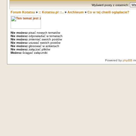
Wyświetl posty z ostatnich:
Forum Kotatsu
»
:: Kotatsu.pl ::..
»
Archiwum
»
Co w tej chwili oglądacie?
Nie możesz
pisać nowych tematów
Nie możesz
odpowiadać w tematach
Nie możesz
zmieniać swoich postów
Nie możesz
usuwać swoich postów
Nie możesz
głosować w ankietach
Nie możesz
załączać plików
Możesz
ściągać załączniki
Powered by
phpBB
mo