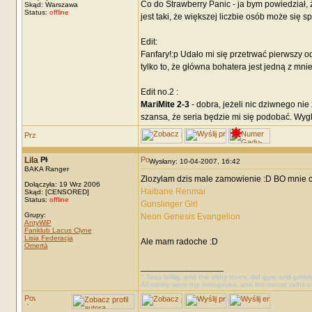
Co do Strawberry Panic - ja bym powiedział, ż
Skąd: Warszawa
Status:
offline
jest taki, że większej liczbie osób może się 
Edit:
Fanfary!:p Udało mi się przetrwać pierwszy 
tylko to, że główna bohatera jest jedną z mni
Edit no.2 :
MariMite 2-3
- dobra, jeżeli nic dziwnego nie 
szansa, że seria będzie mi się podobać. Wyglą
Lila
Wysłany: 10-04-2007, 16:42
BAKA Ranger
Zlozylam dzis male zamowienie :D BO mnie co
Dołączyła: 19 Wrz 2006
Haibane Renmai
Skąd: [CENSORED]
Status:
offline
Gunslinger Girl
Grupy:
Neon Genesis Evangelion
AntyWiP
Fanklub Lacus Clyne
Lisia Federacja
Ale mam radoche :D
Omertà
_________________
" Twas brillig, and the slithy toves, did gyre and gimb
All mimsy were the borogoves, and the mome raths o