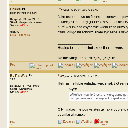
Enkidu
Wysłany: 10-04-2007, 19:45
I'll show you the Sky
Jako osoba nowa na forum postanawiam powie
Dołączył: 09 Kwi 2007
a wiec jest to ah my goddess sezon 2 i ovki c
Skąd: Newport/Rzeszów
Status:
offline
pure w sumie to chyba tyle wiem ze to duzo ty
Grupy:
czas i dlugo mi schodzi skonczyc serie a szk
Lisia Federacja
_________________
Hoping for the best but expecting the worst
Do the Kirby dance! <("<) <( " )> (>")>
ByTheWay
Wysłany: 10-04-2007, 20:20
???
Heh, ja nie lubię oglądać więcej jak 2-3 serii 
Dołączył: 27 Mar 2007
Skąd: Warszawa
Cytat:
Status:
offline
W końcu musi być taka, z którą przeciętn
nich jedynie jeszcze więcej kompleksów. S
O tym jakoś nie pomyślałem:p Tak wogóle to wy
odcinku właśnie:p