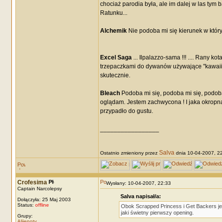
chociaż parodia była, ale im dalej w las tym
Ratunku...
Alchemik
Nie podoba mi się kierunek w który
Excel Saga
... Ilpalazzo-sama !!! .... Rany k
trzepaczkami do dywanów używające "kawaii a
skutecznie.
Bleach
Podoba mi się, podoba mi się, podoba
oglądam. Jestem zachwycona ! I jaka okropna 
przypadło do gustu.
_________________
Salva
Ostatnio zmieniony przez
dnia 10-04-2007, 22:
Crofesima
Wysłany: 10-04-2007, 22:33
Captain Narcolepsy
Salva napisał/a:
Dołączyła: 25 Maj 2003
Status:
offline
Obok Scrapped Princess i Get Backers jed
jaki świetny pierwszy opening.
Grupy:
Alijenoty