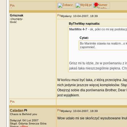
Grisznak
Wysłany: 10-04-2007, 18:39
-
Usunięty
-
Gość
ByTheWay napisał/a:
MariMite 4-7
- ok, póki co mi się podoba:
Cytat:
Bo Marimite stawia na realizm...
zapomnieć.
Grisz mi tu idzie, że w porównaniu z 
jakaś taka nieszczególnie piękna. Chy
W końcu musi być taka, z którą przeciętna Ja
nich jedynie jeszcze więcej kompleksów. Stąd 
Obejrzyj sobie dla porównania Brother, Dear 
jest wyjątkiem.
Caladan
Wysłany: 10-04-2007, 18:39
Chaos is Behind you
Wow udało mi sie skończyć wysubowane Inuka
Dołączył: 04 Lut 2007
Skąd: Gdynia Smocza Góra
Status:
offline