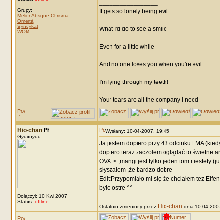
_________________
Grupy:
It gets so lonely being evil
Melior Absque Chrisma
Omertà
Syndykat
What I'd do to see a smile
WOM
Even for a little while
And no one loves you when you're evil
I'm lying through my teeth!
Your tears are all the company I need
Hio-chan
Wysłany: 10-04-2007, 19:45
Gyuunyuu
Ja jestem dopiero przy 43 odcinku FMA (kiedy
dopiero teraz zaczołem oglądać to świetne a
OVA :< ,mangi jest tylko jeden tom niestety 
słyszałem ,że bardzo dobre
Edit:Przypomiało mi się że chciałem tez Elfe
było ostre ^^
Dołączył: 10 Kwi 2007
Status:
offline
Hio-chan
Ostatnio zmieniony przez
dnia 10-04-2007,