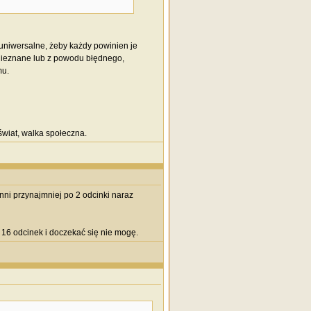
 uniwersalne, żeby każdy powinien je
 nieznane lub z powodu błędnego,
mu.
wiat, walka społeczna.
nni przynajmniej po 2 odcinki naraz
16 odcinek i doczekać się nie mogę.