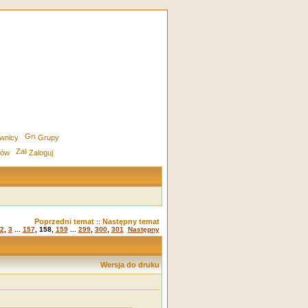
wnicy
Grupy
rów
Zaloguj
Poprzedni temat
Następny temat
::
2
,
3
...
157
,
158
,
159
...
299
,
300
,
301
Następny
Wersja do druku