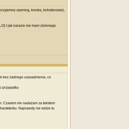
przyjemny opening, kreska, bohaterowie),
O) I jak narazie nie mam zielonego
wiek bez żadnego uzasadnienia, co
go przypadku
jnym. Czasem nie nadażam za tekstem
 charakterku. Naprawdę nie widze tu