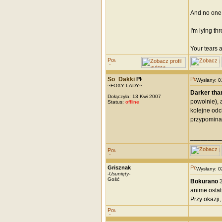
And no one 
I'm lying th
Your tears 
So_Dakki
Wysłany: 
~FOXY LADY~
Darker tha
Dołączyła: 13 Kwi 2007
powolnie), 
Status:
offline
kolejne odci
przypominam
_________
Grisznak
Wysłany: 
-
Usunięty
-
Gość
Bokurano
3
anime ostatn
Przy okazji