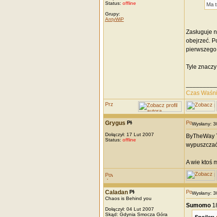
Status:
offline
Ma t
Grupy:
AntyWiP
Zasługuje n
obejrzeć. P
pierwszego
Tyle znaczy 
_________
Czas Waśn
Grygus
Wysłany: 
Dołączył: 17 Lut 2007
ByTheWay Te
Status:
offline
wypuszczać
A wie ktoś 
Caladan
Wysłany: 
Chaos is Behind you
Sumomo
1
Dołączył: 04 Lut 2007
Skąd: Gdynia Smocza Góra