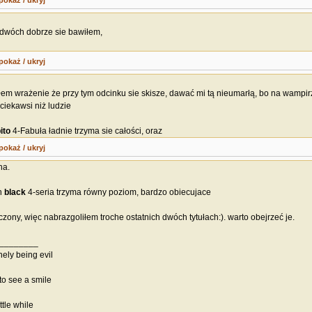
pokaż / ukryj
 dwóch dobrze sie bawiłem,
pokaż / ukryj
łem wrażenie że przy tym odcinku sie skisze, dawać mi tą nieumarłą, bo na wampirz
ciekawsi niż ludzie
ito
4-Fabuła ładnie trzyma sie całości, oraz
pokaż / ukryj
ha.
n
black
4-seria trzyma równy poziom, bardzo obiecujace
zony, więc nabrazgoliłem troche ostatnich dwóch tytułach:). warto obejrzeć je.
________
onely being evil
to see a smile
ttle while