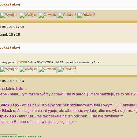
pokaż / ukryj
03-05-2007, 17:05
cinek 18 i 19
pokaż / ukryj
korsarz
niony przez
dnia 05-05-2007, 14:21, w całości zmieniany 1 raz
03-05-2007, 18:04
 ostatnio było...
 ep4
- hmm... tym razem twórcy pobawili się w parodię, mam nadzieję, ze to nie z
Gotoku ep5
- wciąż bawi. Kolejny odcinek przeładowany tym i owym_^_. Kontynuuj
n Black ep4
- ciągle mnie intryguje, ale albo mi się wydaje, albo muzyka się troszk
plex ep3
- amrruuu... me tak czekała na ten odcinek... i się nie zawiodła^^
kam na Romeo x Juliet... ale trochę się boję==
________