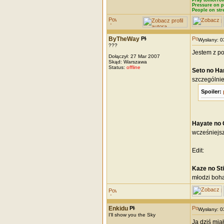
Pray tomorrow
Pressure on p
People on str
ByTheWay
Wysłany: 
???
Jestem z p
Dołączył: 27 Mar 2007
Skąd: Warszawa
Status:
offline
Seto no H
szczególni
Spoiler:
Hayate no 
wcześniejsz
Edit:
Kaze no St
młodzi boha
Enkidu
Wysłany: 
I'll show you the Sky
Ja dziś mia