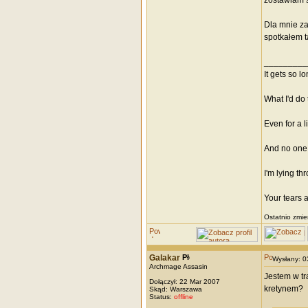
zostawiam 
Dla mnie za
spotkałem t
_________
It gets so l
What I'd do 
Even for a li
And no one 
I'm lying th
Your tears 
Ostatnio zmie
Galakar
Wysłany: 
Archmage Assasin
Jestem w tr
Dołączył: 22 Mar 2007
kretynem?
Skąd: Warszawa
Status:
offline