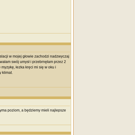
nslacji w mojej głowie zachodzi nadzwyczaj
owałam swój umysł i przebrnęłam przez 2
ę myzykę, łezka kręci mi się w oku i
 klimat.
rzyma poziom, a będziemy mieli najlepsze