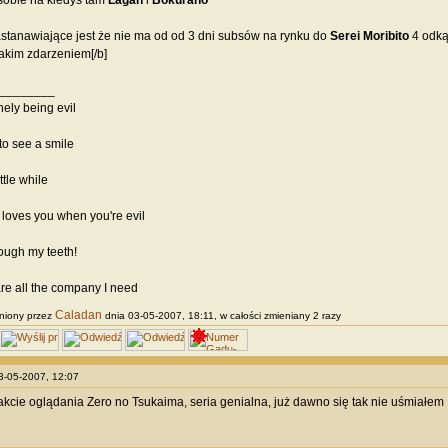
sobie na kiedyś tam
Lagan
i
Bokurano
stanawiające jest że nie ma od od 3 dni subsów na rynku do
Serei
Moribito
4 odką
akim zdarzeniem[/b]
________
onely being evil
to see a smile
ttle while
loves you when you're evil
rough my teeth!
are all the company I need
Caladan
niony przez
dnia 03-05-2007, 18:11, w całości zmieniany 2 razy
03-05-2007, 12:07
akcie oglądania Zero no Tsukaima, seria genialna, już dawno się tak nie uśmiałem