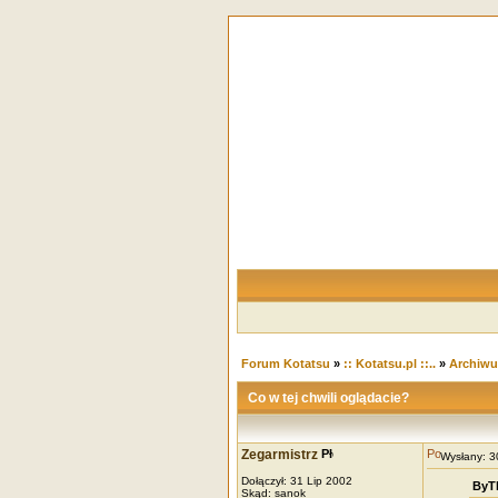
Forum Kotatsu
»
:: Kotatsu.pl ::..
»
Archiw
Co w tej chwili oglądacie?
Zegarmistrz
Wysłany: 
Dołączył: 31 Lip 2002
ByT
Skąd: sanok