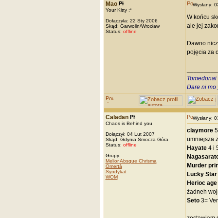
Mao
Wysłany: 
Your Kitty :*
W końcu s
Dołączyła: 22 Sty 2006
ale jej zak
Skąd: Garwolin/Wrocław
Status:
offline
Dawno nicze
pojęcia za 
_________
Tomedonai n
Dare ni mo 
Caladan
Wysłany: 
Chaos is Behind you
claymore
5
Dołączył: 04 Lut 2007
umniejsza z
Skąd: Gdynia Smocza Góra
Status:
offline
Hayate
4 i
Grupy:
Nagasarat
Melior Absque Chrisma
Murder
pri
Omertà
Syndykat
Lucky
Sta
WOM
Herioc ag
żadneh wojn
Seto
3= Ver