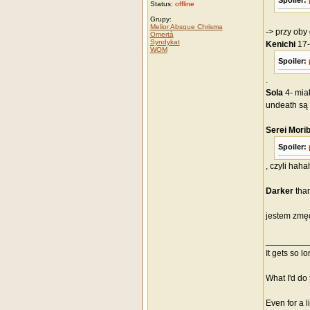
Spoiler:
Status:
offline
Grupy:
Melior Absque Chrisma
-> przy oby
Omertà
Syndykat
Kenichi
17-
WOM
Spoiler:
.
Sola
4- mia
undeath są 
Serei
Morib
Spoiler:
, czyli haha
Darker
tha
jestem zmęc
_________
It gets so l
What I'd do 
Even for a li