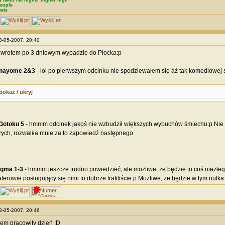
 takes me higher higher high
eople
eets
03-05-2007, 20:40
owrotem po 3 dniowym wypadzie do Płocka:p
anayome 2&3
- lol po pierwszym odcinku nie spodziewałem się aż tak komediowej se
e
pokaż / ukryj
Gotoku 5
- hmmm odcinek jakoś nie wzbudził większych wybuchów śmiechu:p Nie zn
ych, rozwaliła mnie za to zapowiedź następnego.
igma 1-3
- hmmm jeszcze trudno powiedzieć, ale możliwe, że będzie to coś niezłego. 
terowie posługujący się nimi to dobrze trafiliście:p Możliwe, że będzie w tym nutk
03-05-2007, 20:46
łem pracowity dzień :D