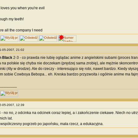
loves you when you're evil
rough my teeth!
are all the company I need
01-05-2007, 21:02
n Black
2-3 - co prawda nie lubię oglądac anime z angielskimi subami (proces tra
a na polskie się chyba nie doczekam (prędzej sama zrobię), ale mężnie skoncentr
nki (4ty w drodze). Ale do rzeczy - interesująco się robi, nawet bardzo. Kiedy słysz
 sobie Cowboya Bebopa... eh. Kreska bardzo przyzwoita i ogólnie anime ma fajny
________
02-05-2007, 12:39
 - no no, z odcinka na odcinek coraz lepiej, a i zakończenie ciekawe. Niech no ut
ich lat.
, współczesny pogrzeb po japońsku, mała rzecz, a edukacyjna.