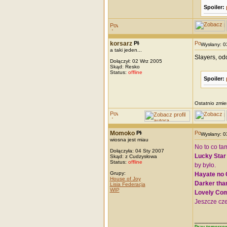
Spoiler:
korsarz
Wysłany: 
a taki jeden...
Slayers, od
Dołączył: 02 Wrz 2005
Skąd: Resko
Status:
offline
Spoiler:
Ostatnio zmie
Momoko
Wysłany: 
wiosna jest miau
No to co tam
Dołączyła: 04 Sty 2007
Lucky Star
Skąd: z Cudzysłowa
Status:
offline
by było.
Grupy:
Hayate no 
House of Joy
Darker tha
Lisia Federacja
WIP
Lovely Com
Jeszcze cze
_________