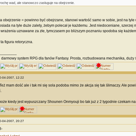
rochę wad, ale stanowczo zasługuje na obejrzenie.
a obejrzenie = powinno być obejrzane, stanowi wartość samo w sobie, jest na tyle
osiada na tyle duże zalety, żebym polecał je każdemu. Jest niedoceniane, szerzej
 wrażenia uznawane za złe, tymczasem po bliższym poznaniu spodoba się każde
ta figura retoryczna.
________
i
darmowy system RPG dla fanów Fantasy. Prosta, rozbudowana mechanika, duży ś
30-04-2007, 12:22
ż mam dość ale i tak mi się sola podoba mimo że akcja się tak ślimaczy. Ale powi
.
może kiedy jest wypuszczany Shounen Onmyouji bo tak już z 2 tygodnie czekam na 
30-04-2007, 20:27
8-