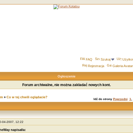
FAQ
Szukaj
Użytko
Rejestracja
Galeria Avata
Ogłoszenie
Forum archiwalne, nie można zakładać nowych kont.
um
»
Co w tej chwili oglądacie?
Idź do strony
Poprzedni
1
,
30-04-2007, 12:22
heWay napisał/a: