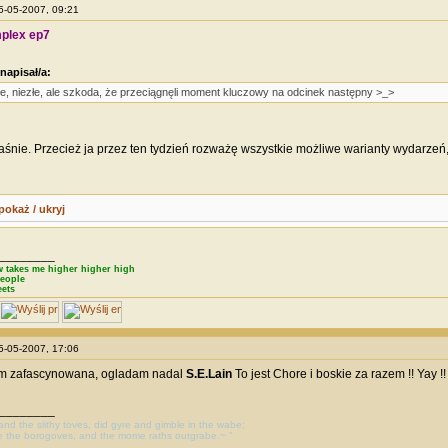
25-05-2007, 09:21
plex ep7
 napisał/a:
łe, niezłe, ale szkoda, że przeciągnęli moment kluczowy na odcinek następny >_>
łaśnie. Przecież ja przez ten tydzień rozważę wszystkie możliwe warianty wydarze
pokaż / ukryj
________
 takes me higher higher high
eople
eets
25-05-2007, 17:06
tem zafascynowana, ogladam nadal
S.E.Lain
To jest Chore i boskie za razem !! Yay !!
________
, and the slithy toves, did gyre and gimble in the wabe;
e the borogoves, and the mome raths outgrabe.~ "