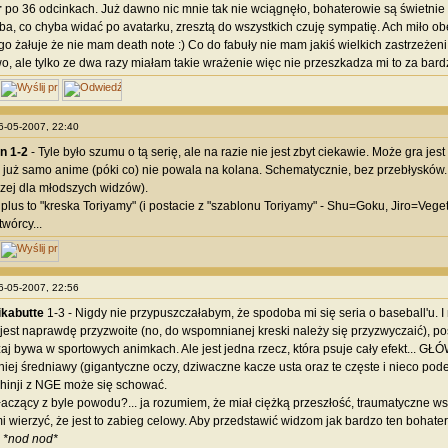
r
po 36 odcinkach. Już dawno nic mnie tak nie wciągnęło, bohaterowie są świetnie
ba, co chyba widać po avatarku, zresztą do wszystkich czuję sympatię. Ach miło o
go żałuje że nie mam death note :) Co do fabuły nie mam jakiś wielkich zastrzeże
two, ale tylko ze dwa razy miałam takie wrażenie więc nie przeszkadza mi to za bard
26-05-2007, 22:40
n 1-2
- Tyle było szumu o tą serię, ale na razie nie jest zbyt ciekawie. Może gra jes
e już samo anime (póki co) nie powala na kolana. Schematycznie, bez przebłysków...
zej dla młodszych widzów).
lus to "kreska Toriyamy" (i postacie z "szablonu Toriyamy" - Shu=Goku, Jiro=Vegeta, 
wórcy...
26-05-2007, 22:56
ikabutte
1-3 - Nigdy nie przypuszczałabym, że spodoba mi się seria o baseball'u. I 
est naprawdę przyzwoite (no, do wspomnianej kreski należy się przyzwyczaić), post
aj bywa w sportowych animkach. Ale jest jedna rzecz, która psuje cały efekt... 
niej średniawy (gigantyczne oczy, dziwaczne kacze usta oraz te częste i nieco pode
Shinji z NGE może się schować.
płaczący z byle powodu?... ja rozumiem, że miał ciężką przeszłość, traumatyczne wsp
i wierzyć, że jest to zabieg celowy. Aby przedstawić widzom jak bardzo ten bohater s
.
*nod nod*