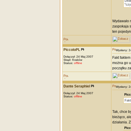
Deat
"czy
Wydawało mi
zaspokaja s
ten pojedyn
PiccoloPL
Wysłany: 
Dołączył: 24 Maj 2007
Fakt faktem
Skąd: Kraków
można go uz
Status:
offline
początku za
Dante Seraphiel
Wysłany: 
Dołączył: 24 Maj 2007
Picc
Status:
offline
Fakt
Tak, chce b
bieżąco, al
działania. Z
Picc