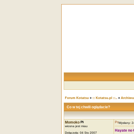
Forum Kotatsu
»
:: Kotatsu.pl ::..
»
Archiw
Co w tej chwili oglądacie?
Momoko
Wysłany: 
wiosna jest miau
Hayate no 
Dołączyła: 04 Sty 2007