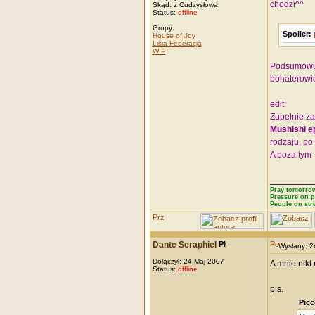
chodzi^^
Skąd: z Cudzysłowa
Status:
offline
Grupy:
Spoiler:
House of Joy
Lisia Federacja
WIP
Podsumowują
bohaterowie
edit:
Zupełnie z
Mushishi e
rodzaju, po
A poza tym 
_________
Pray tomorrow
Pressure on p
People on str
Dante Seraphiel
Wysłany: 
Dołączył: 24 Maj 2007
A mnie nikt
Status:
offline
p.s.
Picc