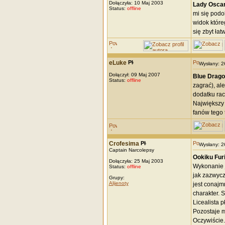
Dołączyła: 10 Maj 2003
Lady Osca
Status:
offline
mi się podo
widok które
się zbyt ła
eLuke
Wysłany: 
Dołączył: 09 Maj 2007
Blue Drago
Status:
offline
zagrać), al
dodatku rac
Największy p
fanów tego t
Crofesima
Wysłany: 
Captain Narcolepsy
Ookiku Fur
Dołączyła: 25 Maj 2003
Wykonanie j
Status:
offline
jak zazwycz
Grupy:
Alijenoty
jest conajm
charakter. 
Licealista 
Pozostaje m
Oczywiście