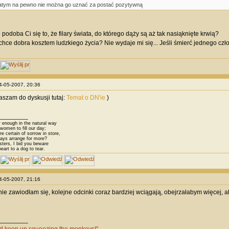
tym na pewno nie można go uznać za postać pozytywną
podoba Ci się to, że filary świata, do którego dąży są aż tak nasiąknięte krwią?
o chce dobra kosztem ludzkiego życia? Nie wydaje mi się... Jeśli śmierć jednego czł
24-05-2007, 20:36
raszam do dyskusji tutaj:
Temat o DN'ie
)
________
 enough in the natural way
omen to fill our day;
 certain of sorrow in store,
ys arrange for more?
sters, I bid you beware
eart to a dog to tear.
24-05-2007, 21:16
nie zawiodłam się, kolejne odcinki coraz bardziej wciągają, obejrzałabym więcej,
________