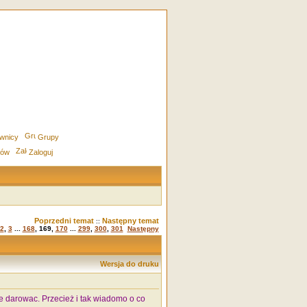
wnicy
Grupy
rów
Zaloguj
Poprzedni temat
Następny temat
::
2
,
3
...
168
,
169
,
170
...
299
,
300
,
301
Następny
Wersja do druku
e darowac. Przecież i tak wiadomo o co