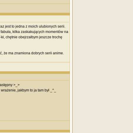
z jest to jedna z moich ulubionych serii.
ła fabuła, kilka zaskakujących momentów na
V-ki, chętnie obejrzałbym jeszcze trochę
ć, że ma znamiona dobrych serii anime.
następny >_>
wrażenie, jakbym to ja tam był _^_