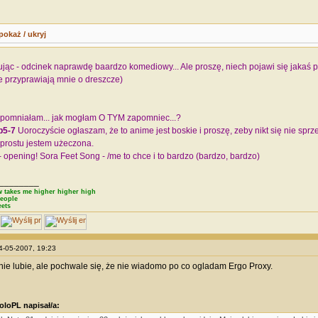
pokaż / ukryj
c - odcinek naprawdę baardzo komediowy... Ale proszę, niech pojawi się jakaś p
 przyprawiają mnie o dreszcze)
apomniałam... jak mogłam O TYM zapomniec...?
p5-7
Uoroczyście ogłaszam, że to anime jest boskie i proszę, zeby nikt się nie sprz
 prostu jestem użeczona.
- opening! Sora Feet Song - /me to chce i to bardzo (bardzo, bardzo)
________
 takes me higher higher high
eople
eets
24-05-2007, 19:23
 nie lubie, ale pochwale się, że nie wiadomo po co ogladam Ergo Proxy.
oloPL napisał/a: