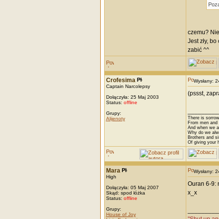
Poza
czemu? Nie 
Jest zły, b
zabić ^^
Crofesima
Wysłany: 
Captain Narcolepsy
(pssst, zap
Dołączyła: 25 Maj 2003
Status:
offline
_________
Grupy:
There is sorrow
Alijenoty
From men and w
And when we are
Why do we alwa
Brothers and si
Of giving your h
Mara
Wysłany: 
High
Ouran 6-9: 
Dołączyła: 05 Maj 2007
x_x
Skąd: spod łóżka
Status:
offline
Grupy:
_________
House of Joy