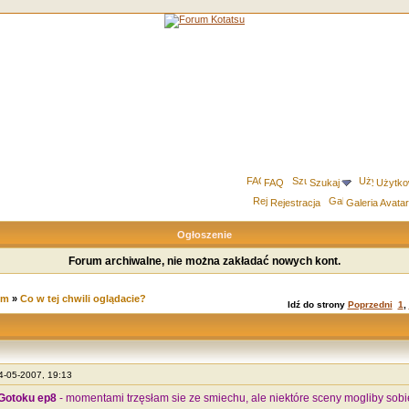
FAQ
Szukaj
Użytko
Rejestracja
Galeria Avata
Ogłoszenie
Forum archiwalne, nie można zakładać nowych kont.
um
»
Co w tej chwili oglądacie?
Idź do strony
Poprzedni
1
,
24-05-2007, 19:13
Gotoku ep8
- momentami trzęsłam sie ze smiechu, ale niektóre sceny mogliby sobi