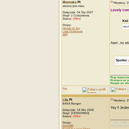
Momoko
Wysłany: 
wiosna jest miau
Lovely com
Dołączyła: 04 Sty 2007
Skąd: z Cudzysłowa
Status:
offline
Keii
Grupy:
niez
House of Joy
Lisia Federacja
WIP
Awrr...no w
Spoiler:
_________
Pray tomorrow
Pressure on p
People on str
Lila
Wysłany: 
BAKA Ranger
Yey !! Jes
Dołączyła: 19 Wrz 2006
Skąd: [CENSORED]
Status:
offline
_________
" Twas brillig
Grupy:
All mimsy wer
AntyWiP
Fanklub Lacus Clyne