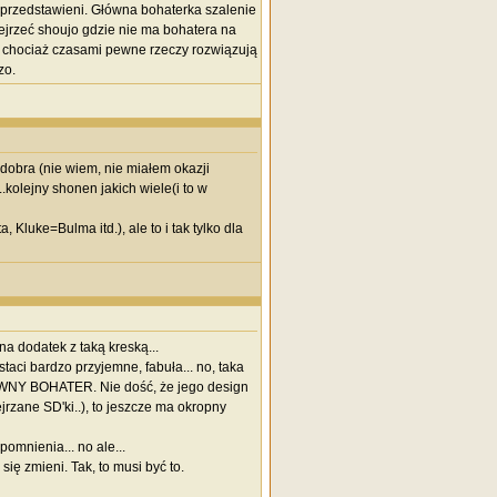
 przedstawieni. Główna bohaterka szalenie
bejrzeć shoujo gdzie nie ma bohatera na
ni chociaż czasami pewne rzeczy rozwiązują
zo.
t dobra (nie wiem, nie miałem okazji
kolejny shonen jakich wiele(i to w
Kluke=Bulma itd.), ale to i tak tylko dla
na dodatek z taką kreską...
aci bardzo przyjemne, fabuła... no, taka
GŁÓWNY BOHATER. Nie dość, że jego design
jrzane SD'ki..), to jeszcze ma okropny
omnienia... no ale...
ię zmieni. Tak, to musi być to.