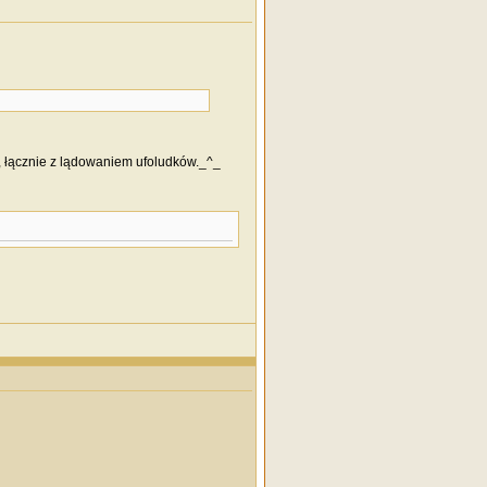
ń, łącznie z lądowaniem ufoludków._^_