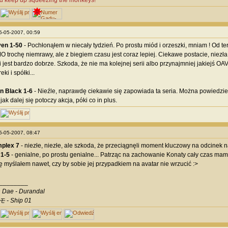
d keep up squeezing the monkeys!"
25-05-2007, 00:59
en 1-50
- Pochłonąłem w niecały tydzień. Po prostu miód i orzeszki, mniam ! Od tera
O trochę niemrawy, ale z biegiem czasu jest coraz lepiej. Ciekawe postacie, niez
i jest bardzo dobrze. Szkoda, że nie ma kolejnej serii albo przynajmniej jakiejś OA
ki i spółki...
n Black 1-6
- Nieźle, naprawdę ciekawie się zapowiada ta seria. Można powiedzie
k dalej się potoczy akcja, póki co in plus.
25-05-2007, 08:47
plex 7
- niezłe, niezłe, ale szkoda, że przeciągnęli moment kluczowy na odcinek 
 1-5
- genialne, po prostu genialne... Patrząc na zachowanie Konaty cały czas mam 
ę myślałem nawet, czy by sobie jej przypadkiem na avatar nie wrzucić :>
________
 Dae - Durandal
 - Ship 01