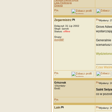
Lisia Federacja
Omertà
Zegarmistrz
Wysłany: 
Dołączył: 31 Lip 2002
Grove Adwen
Skąd: sanok
wystarczają
Status:
offline
Grupy:
AntyWiP
Generalnie 
scenariusz 
Wydzielono 
_________
Czas Waśn
Grisznak
Wysłany: 
-
Usunięty
-
Gość
Saint Seiya
co w pozost
Lain
Wysłany: 