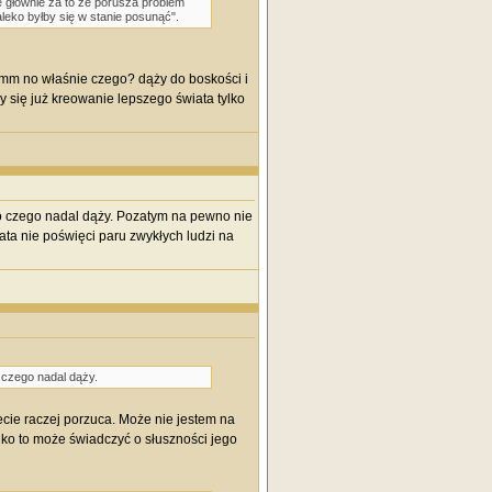
e głównie za to że porusza problem
leko byłby się w stanie posunąć".
mmm no właśnie czego? dąży do boskości i
y się już kreowanie lepszego świata tylko
 do czego nadal dąży. Pozatym na pewno nie
a nie poświęci paru zwykłych ludzi na
o czego nadal dąży.
cie raczej porzuca. Może nie jestem na
ylko to może świadczyć o słuszności jego