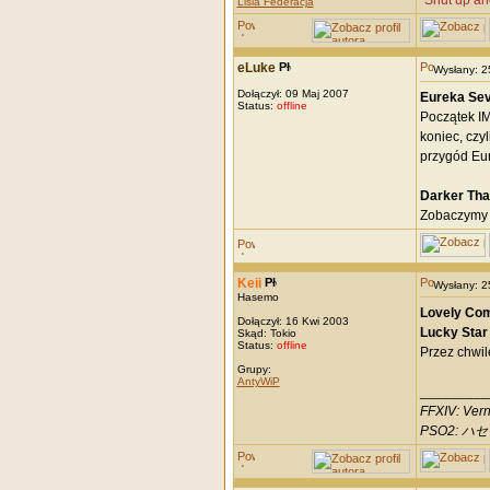
"Shut up an
Lisia Federacja
eLuke
Wysłany: 
Dołączył: 09 Maj 2007
Eureka Sev
Status:
offline
Początek IM
koniec, czyl
przygód Eure
Darker Tha
Zobaczymy ja
Keii
Wysłany: 
Hasemo
Lovely Com
Dołączył: 16 Kwi 2003
Lucky Star
Skąd: Tokio
Status:
offline
Przez chwil
Grupy:
AntyWiP
_________
FFXIV: Vern
PSO2: ハセモ