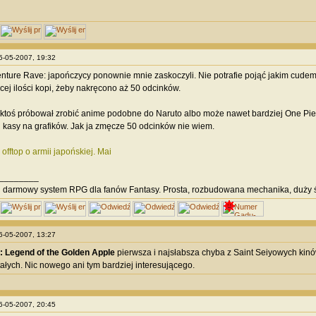
25-05-2007, 19:32
ture Rave: japończycy ponownie mnie zaskoczyli. Nie potrafie pojąć jakim cudem
cej ilości kopi, żeby nakręcono aż 50 odcinków.
ktoś próbował zrobić anime podobne do Naruto albo może nawet bardziej One Pie
i kasy na grafików. Jak ja zmęcze 50 odcinków nie wiem.
offtop o armii japońskiej. Mai
________
i
darmowy system RPG dla fanów Fantasy. Prosta, rozbudowana mechanika, duży ś
26-05-2007, 13:27
: Legend of the Golden Apple
pierwsza i najsłabsza chyba z Saint Seiyowych kinó
ałych. Nic nowego ani tym bardziej interesującego.
26-05-2007, 20:45