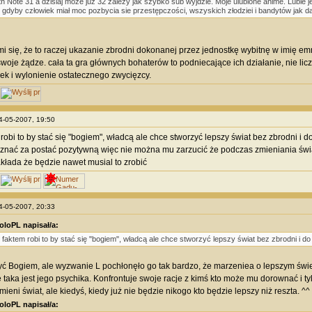
h Note 31 a dzisiaj może juz 32 zależy jak szybko sub wyjdzie. Moje ulubione anime. Lubie j
 gdyby człowiek miał moc pozbycia sie przestępczości, wszyskich złodziei i bandytów jak da
 się, że to raczej ukazanie zbrodni dokonanej przez jednostkę wybitnę w imię e
woje żądze. cała ta gra głównych bohaterów to podniecające ich działanie, nie licz
ek i wylonienie ostatecznego zwycięzcy.
24-05-2007, 19:50
 robi to by stać się "bogiem", władcą ale chce stworzyć lepszy świat bez zbrodni i
nać za postać pozytywną więc nie można mu zarzucić że podczas zmieniania świat
kłada że będzie nawet musial to zrobić
24-05-2007, 20:33
oloPL napisał/a:
 faktem robi to by stać się "bogiem", władcą ale chce stworzyć lepszy świat bez zbrodni i d
yć Bogiem, ale wyzwanie L pochłonęło go tak bardzo, że marzeniea o lepszym świe
e taka jest jego psychika. Konfrontuje swoje racje z kimś kto może mu dorownać i t
mieni świat, ale kiedyś, kiedy już nie będzie nikogo kto będzie lepszy niż reszta. ^^
oloPL napisał/a: