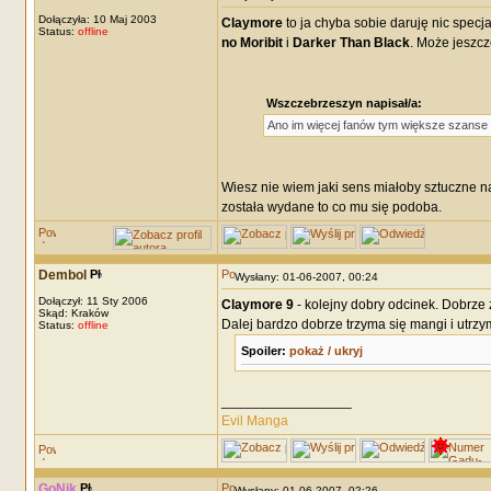
Dołączyła: 10 Maj 2003
Claymore
to ja chyba sobie daruję nic specj
Status:
offline
no Moribit
i
Darker Than Black
. Może jeszcz
Wszczebrzeszyn napisał/a:
Ano im więcej fanów tym większe szanse n
Wiesz nie wiem jaki sens miałoby sztuczne na
została wydane to co mu się podoba.
Dembol
Wysłany: 01-06-2007, 00:24
Dołączył: 11 Sty 2006
Claymore 9
- kolejny dobry odcinek. Dobrze
Skąd: Kraków
Dalej bardzo dobrze trzyma się mangi i utrz
Status:
offline
Spoiler:
pokaż / ukryj
_________________
Evil Manga
GoNik
Wysłany: 01-06-2007, 02:26