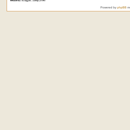
Możesz
ściągać załączniki
Powered by
phpBB
mo