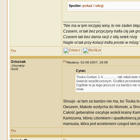
Spoiler:
pokaż / ukryj
_________________
"Nie ma w tym niczyjej winy, to nie żaden błą
Czasem, ot tak bez przyczyny trafia cię jak g
Czasem tak bez dania racji z siłą setek rózg
Nagle ot tak przy kolacji trafia prosto w mózg.
Grisznak
Wysłany: 01-06-2007, 18:08
-
Usunięty
-
Gość
Cytat:
Touka Gettan 1-4............... tak właści
świecie współczesnym. Grafika przesłodzo
Ogólnie to ja tego jeszcze za bardzo nie 
mnie.
Shoujo -ai tam za bardzo nie ma, bo Touka to
Owszem, Makoto wzdycha do Momoki, a Shoko 
Całość geberalnie oscyluje wokół krainy Kami
Kamizuma, której członkiem i spadkobiercą j
mamusia, która jest wcieleniem czegoś tam j