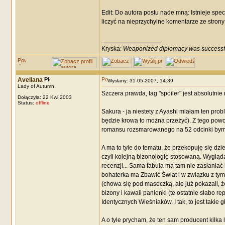
Edit: Do autora postu nade mną: Istnieje spe
liczyć na nieprzychylne komentarze ze strony
_________________
Kryska:
Weaponized diplomacy was successf
Avellana
Wysłany: 31-05-2007, 14:39
Lady of Autumn
Szczera prawda, tag "spoiler" jest absolutnie 
Dołączyła: 22 Kwi 2003
Status:
offline
Sakura - ja niestety z Ayashi miałam ten pro
będzie krowa to można przeżyć). Z tego pow
romansu rozsmarowanego na 52 odcinki bym 
A ma to tyle do tematu, że przekopuję się dzi
czyli kolejną bizonologię stosowaną. Wygląda
recenzji... Sama fabuła ma tam nie zasłaniać 
bohaterka ma Zbawić Świat i w związku z tym
(chowa się pod maseczką, ale już pokazali, ż
bizony i kawaii panienki (te ostatnie słabo 
Identycznych Wieśniaków. I tak, to jest takie 
A o tyle prycham, że ten sam producent kilka 