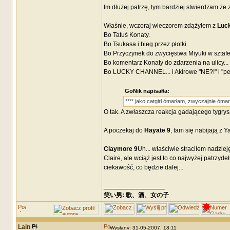
Im dłużej patrzę, tym bardziej stwierdzam że
Właśnie, wczoraj wieczorem zdążyłem z
Luck
Bo Tatuś Konaty.
Bo Tsukasa i bieg przez płotki.
Bo Przyczynek do zwycięstwa Miyuki w sztafe
Bo komentarz Konaty do zdarzenia na ulicy...
Bo LUCKY CHANNEL... i Akirowe "NE?!" i "per
GoNik napisał/a:
**** jako catgirl ómarłam, zwyczajnie óma
O tak. A zwłaszcza reakcja gadającego tygrysa
A poczekaj do
Hayate 9
, tam się nabijają z 
Claymore 9
Uh... właściwie straciłem nadzieję
Claire, ale wciąż jest to co najwyżej patrzyd
ciekawość, co będzie dalej...
_________________
笑い男: 歌、酒、女の子 DRM: terror
Lain
Wysłany: 31-05-2007, 18:11