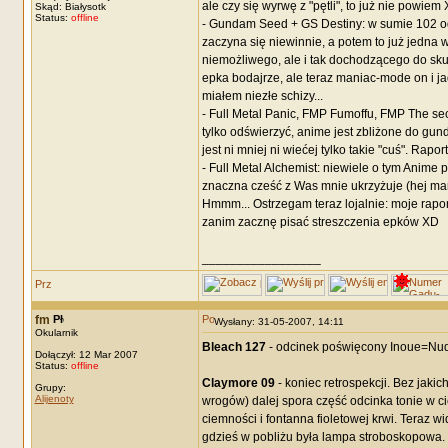
ale czy się wyrwę z "pętli", to już nie powiem
Skąd: Białysotk
Status:
offline
- Gundam Seed + GS Destiny: w sumie 102 odc
zaczyna się niewinnie, a potem to już jedna 
niemożliwego, ale i tak dochodzącego do sk
epka bodajrze, ale teraz maniac-mode on i ja
miałem niezłe schizy...
- Full Metal Panic, FMP Fumoffu, FMP The sec
tylko odświerzyć, anime jest zbliżone do gun
jest ni mniej ni wiećej tylko takie "cuś". Rapo
- Full Metal Alchemist: niewiele o tym Anim
znaczna cześć z Was mnie ukrzyżuje (hej mara
Hmmm... Ostrzegam teraz lojalnie: moje raport
zanim zacznę pisać streszczenia epków XD
_________________
fm
Wysłany: 31-05-2007, 14:11
Okularnik
Bleach 127
- odcinek poświęcony Inoue=Nu
Dołączył: 12 Mar 2007
Status:
offline
Claymore 09
- koniec retrospekcji. Bez jaki
Grupy:
Alijenoty
wrogów) dalej spora część odcinka tonie w ci
ciemności i fontanna fioletowej krwi. Teraz 
gdzieś w pobliżu była lampa stroboskopowa.