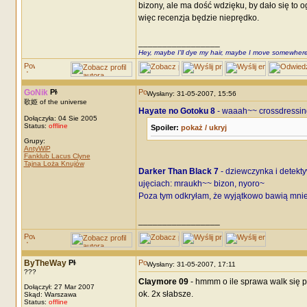
bizony, ale ma dość wdzięku, by dało się to
więc recenzja będzie nieprędko.
_________________
Hey, maybe I'll dye my hair, maybe I move somewhere
GoNik
Wysłany: 31-05-2007, 15:56
歌姫 of the universe
Hayate no Gotoku 8
- waaah~~ crossdressin
Dołączyła: 04 Sie 2005
Status:
offline
Spoiler:
pokaż / ukryj
Grupy:
AntyWiP
Fanklub Lacus Clyne
Tajna Loża Knujów
Darker Than Black 7
- dziewczynka i detekty
ujęciach: mraukh~~ bizon, nyoro~
Poza tym odkryłam, że wyjątkowo bawią mnie
_________________
ByTheWay
Wysłany: 31-05-2007, 17:11
???
Claymore 09
- hmmm o ile sprawa walk się p
Dołączył: 27 Mar 2007
ok. 2x słabsze.
Skąd: Warszawa
Status:
offline