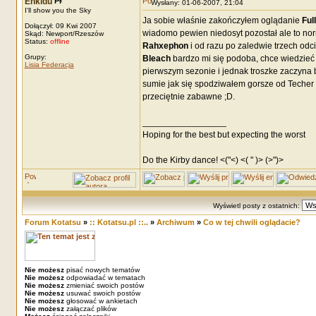
Enkidu
Wysłany: 01-06-2007, 21:04
I'll show you the Sky
Ja sobie właśnie zakończyłem oglądanie
Ful
Dołączył: 09 Kwi 2007
wiadomo pewien niedosyt pozostał ale to nor
Skąd: Newport/Rzeszów
Status:
offline
Rahxephon
i od razu po zaledwie trzech odc
Grupy:
Bleach
bardzo mi się podoba, chce wiedzieć c
Lisia Federacja
pierwszym sezonie i jednak troszke zaczyna 
sumie jak się spodziwałem gorsze od Techer 
przeciętnie zabawne ;D.
_________________
Hoping for the best but expecting the worst
Do the Kirby dance! <("<) <( " )> (>")>
Wyświetl posty z ostatnich:
Forum Kotatsu
»
:: Kotatsu.pl ::..
»
Archiwum
»
Co w tej chwili oglądacie?
Nie możesz
pisać nowych tematów
Nie możesz
odpowiadać w tematach
Nie możesz
zmieniać swoich postów
Nie możesz
usuwać swoich postów
Nie możesz
głosować w ankietach
Nie możesz
załączać plików