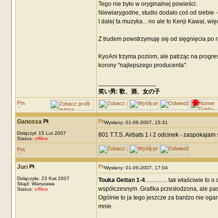
Tego nie było w oryginalnej powieści.
Niewiarygodne, studio dodało coś od siebie - 
I dalej ta muzyka... no ale to Kenji Kawai, w
Z trudem powstrzymuję się od sięgnięcia po 
KyoAni trzyma poziom, ale patrząc na progres
korony "najlepszego producenta".
_________________
笑い男: 歌、酒、女の子 DRM: terror
Ganossa
Wysłany: 01-06-2007, 15:31
Dołączył: 15 Lut 2007
801 T.T.S. Airbats 1 i 2 odcinek - zaspokaj
Status:
offline
Juri
Wysłany: 01-06-2007, 17:04
Dołączyła: 23 Kwi 2007
Touka Gettan 1-4
............... tak właściwie
Skąd: Warszawa
współczesnym. Grafika przesłodzona, ale pas
Status:
offline
Ogólnie to ja tego jeszcze za bardzo nie oga
mnie.