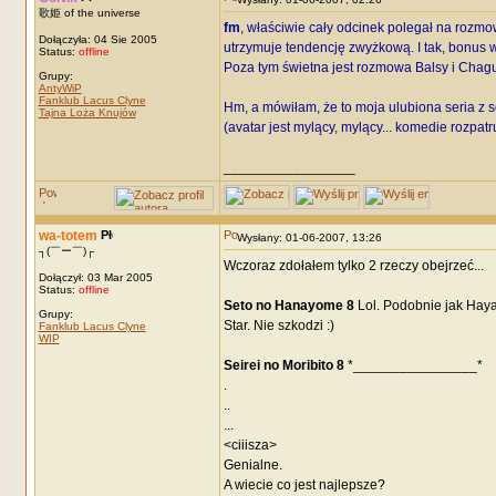
歌姫 of the universe
fm
, właściwie cały odcinek polegał na rozmow
Dołączyła: 04 Sie 2005
utrzymuje tendencję zwyżkową. I tak, bonus w
Status:
offline
Poza tym świetna jest rozmowa Balsy i Chagu
Grupy:
AntyWiP
Fanklub Lacus Clyne
Hm, a mówiłam, że to moja ulubiona seria z
Tajna Loża Knujów
(avatar jest mylący, mylący... komedie rozpat
_________________
wa-totem
Wysłany: 01-06-2007, 13:26
┐(￣ー￣)┌
Wczoraz zdołałem tylko 2 rzeczy obejrzeć...
Dołączył: 03 Mar 2005
Status:
offline
Seto no Hanayome 8
Lol. Podobnie jak Haya
Grupy:
Star. Nie szkodzi :)
Fanklub Lacus Clyne
WIP
Seirei no Moribito 8
*________________*
.
..
...
<ciiisza>
Genialne.
A wiecie co jest najlepsze?