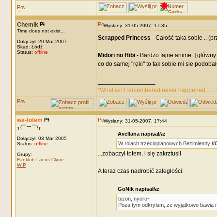
Chemik
Wysłany: 31-05-2007, 17:35
Time does not exist...
Scrapped Princess
- Całość taka sobie .. (p
Dołączył: 20 Mar 2007
Skąd: Łódź
Status:
offline
Midori no Hibi
- Bardzo fajne anime :] główny 
co do samej "ręki" to tak sobie mi sie podobało
_________________
"What isn't remembered never happened. .... 
wa-totem
Wysłany: 31-05-2007, 17:44
┐(￣ー￣)┌
Avellana napisał/a:
Dołączył: 03 Mar 2005
W rolach trzecioplanowych Bezimienny
/
Status:
offline
...zobaczył totem, i się zakrztusił
Grupy:
Fanklub Lacus Clyne
WIP
A teraz czas nadrobić zaległości:
GoNik napisał/a:
bizon, nyoro~
Poza tym odkryłam, że wyjątkowo bawią 