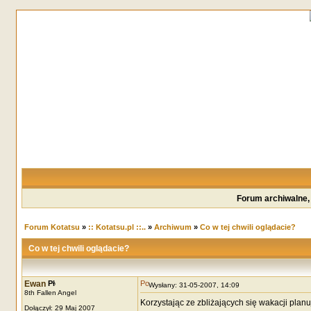
Forum archiwalne,
Forum Kotatsu
»
:: Kotatsu.pl ::..
»
Archiwum
»
Co w tej chwili oglądacie?
Co w tej chwili oglądacie?
Ewan
Wysłany: 31-05-2007, 14:09
8th Fallen Angel
Korzystając ze zbliżających się wakacji pla
Dołączył: 29 Maj 2007