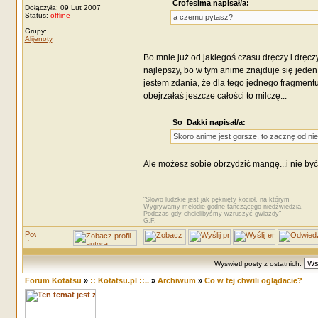
Crofesima napisał/a:
Dołączyła: 09 Lut 2007
Status:
offline
a czemu pytasz?
Grupy:
Alijenoty
Bo mnie już od jakiegoś czasu dręczy i dręc
najlepszy, bo w tym anime znajduje się jeden t
jestem zdania, że dla tego jednego fragmentu
obejrzałaś jeszcze całości to milczę...
So_Dakki napisał/a:
Skoro anime jest gorsze, to zacznę od ni
Ale możesz sobie obrzydzić mangę...i nie być 
_________________
"Słowo ludzkie jest jak pęknięty kocioł, na którym
Wygrywamy melodie godne tańczącego niedźwiedzia,
Podczas gdy chcielibyśmy wzruszyć gwiazdy"
G.F.
Wyświetl posty z ostatnich:
Forum Kotatsu
»
:: Kotatsu.pl ::..
»
Archiwum
»
Co w tej chwili oglądacie?