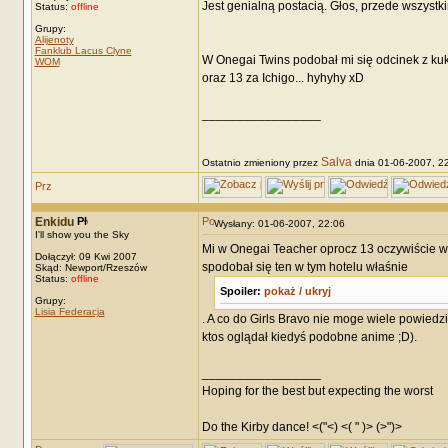
Jest genialną postacią. Głos, przede wszystk
Status:
offline
Grupy:
Alijenoty
Fanklub Lacus Clyne
W Onegai Twins podobał mi się odcinek z kuk
WOM
oraz 13 za Ichigo... hyhyhy xD
_________________
Salva
Ostatnio zmieniony przez
dnia 01-06-2007, 22:
Enkidu
Wysłany: 01-06-2007, 22:06
I'll show you the Sky
Mi w Onegai Teacher oprocz 13 oczywiście w k
Dołączył: 09 Kwi 2007
spodobał się ten w tym hotelu właśnie
Skąd: Newport/Rzeszów
Status:
offline
Spoiler:
pokaż / ukryj
Grupy:
Lisia Federacja
. A co do Girls Bravo nie moge wiele powiedzi
ktos oglądał kiedyś podobne anime ;D).
_________________
Hoping for the best but expecting the worst
Do the Kirby dance! <("<) <( " )> (>")>