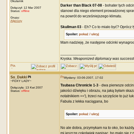
Okularnik
Darker than Black 07-08
- bohater tych odc
Dołączył: 12 Mar 2007
stanowi dla niego element prowadzonej spraw
Status:
offline
na powrót do wcześniejszego klimatu.
Grupy:
Alijenoty
Skullman 03
- Eh? Co to miało być? Oprócz t
Spoiler:
pokaż / ukryj
Mam nadzieję, że następne odcinki wynagrodzą
_________________
Kryska:
Weaponized diplomacy was successf
So_Dakki
Wysłany: 03-06-2007, 17:02
~FOXY LADY~
Tsubasa Chronicle 1-3
- dwa pierwsze odcin
Dołączyła: 13 Kwi 2007
jakości dźwięku i obrazu, na jaką byłam skaz
Status:
offline
notatnikiem =='), trzeci na szczęście to już lu
Fabuła z lekka naciągana, bo
Spoiler:
pokaż / ukryj
No ale dobra, przymykam na to oko, bo każdy 
mi jeszcze cokolwiek napisac, bo mało się z 