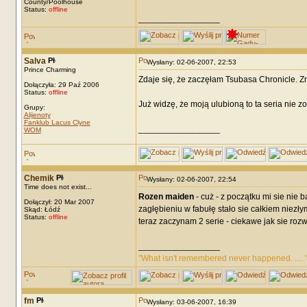
County/Poolhouse
Status:
offline
_________________
Salva
Wysłany: 02-06-2007, 22:53
Prince Charming
Zdaje się, że zaczęłam Tsubasa Chronicle. Zn
Dołączyła: 29 Paź 2006
Status:
offline
Już widzę, że moją ulubioną to ta seria nie 
Grupy:
Alijenoty
Fanklub Lacus Clyne
_________________
WOM
Chemik
Wysłany: 02-06-2007, 22:54
Time does not exist...
Rozen maiden
- cuż - z początku mi sie nie
Dołączył: 20 Mar 2007
zagłębieniu w fabułę stało sie całkiem niezły
Skąd: Łódź
Status:
offline
teraz zaczynam 2 serie - ciekawe jak sie rozwi
_________________
"What isn't remembered never happened. .... 
fm
Wysłany: 03-06-2007, 16:39