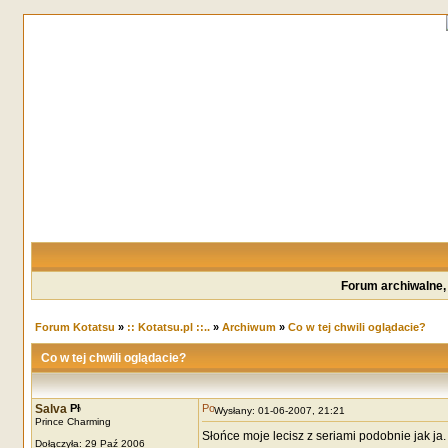
Forum archiwalne,
Forum Kotatsu
»
:: Kotatsu.pl ::..
»
Archiwum
»
Co w tej chwili oglądacie?
Co w tej chwili oglądacie?
Salva
Wysłany: 01-06-2007, 21:21
Prince Charming
Słońce moje lecisz z seriami podobnie jak ja
Dołączyła: 29 Paź 2006