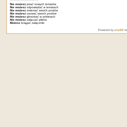
Nie możesz
pisać nowych tematów
Nie możesz
odpowiadać w tematach
Nie możesz
zmieniać swoich postów
Nie możesz
usuwać swoich postów
Nie możesz
głosować w ankietach
Nie możesz
załączać plików
Możesz
ściągać załączniki
Powered by
phpBB
mo