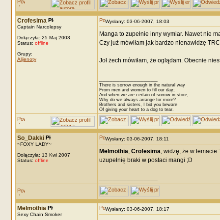
Crofesima
Wysłany: 03-06-2007, 18:03
Captain Narcolepsy
Manga to zupełnie inny wymiar. Nawet nie m
Dołączyła: 25 Maj 2003
Czy już mówiłam jak bardzo nienawidzę TRC 
Status:
offline
Grupy:
Alijenoty
Joł żech mówiłam, że oglądam. Obecnie nies
_________________
There is sorrow enough in the natural way
From men and women to fill our day;
And when we are certain of sorrow in store,
Why do we always arrange for more?
Brothers and sisters, I bid you beware
Of giving your heart to a dog to tear.
So_Dakki
Wysłany: 03-06-2007, 18:11
~FOXY LADY~
Melmothia
,
Crofesima
, widzę, że w temacie 
Dołączyła: 13 Kwi 2007
uzupełnię braki w postaci mangi ;D
Status:
offline
_________________
Melmothia
Wysłany: 03-06-2007, 18:17
Sexy Chain Smoker