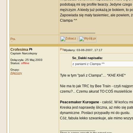
podobają mi się profile twarzy. Jedyne czeg
mężczyzn. A kiedy już pokażą je bokiem, to p
Zapowiada się mały tasiemiec, ale powiem, ż
Clampa ^^
_________________
Crofesima
Wysłany: 03-06-2007, 17:17
Captain Narcolepsy
So_Dakki napisał/a:
Dołączyła: 25 Maj 2003
Status:
offline
z paniami z Clampa ^^
Grupy:
Alijenoty
Tyle w tym "pań z Clampa"....
*KHE KHE*
Nie ma to jak TRC by Bee Train - czyli najgor
czemu?... Czemu akurat TO COŚ musieliście p
Peacemaker Kurogane
- całość. W końcu mi
Kreska jest naprawdę śliczna, aż miło się pa
dynamiczne. Postaci przypadły mi do gustu.
Cóż, fabuła lekko szwankuje, ale mimo wszys
_________________