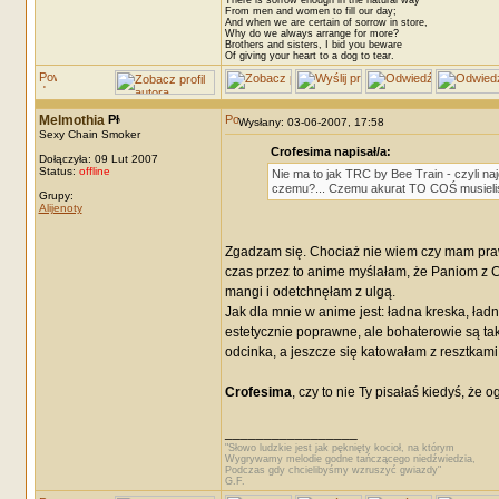
There is sorrow enough in the natural way
From men and women to fill our day;
And when we are certain of sorrow in store,
Why do we always arrange for more?
Brothers and sisters, I bid you beware
Of giving your heart to a dog to tear.
Melmothia
Wysłany: 03-06-2007, 17:58
Sexy Chain Smoker
Crofesima napisał/a:
Dołączyła: 09 Lut 2007
Status:
offline
Nie ma to jak TRC by Bee Train - czyli naj
czemu?... Czemu akurat TO COŚ musieliśc
Grupy:
Alijenoty
Zgadzam się. Chociaż nie wiem czy mam prawo
czas przez to anime myślałam, że Paniom z C
mangi i odetchnęłam z ulgą.
Jak dla mnie w anime jest: ładna kreska, ład
estetycznie poprawne, ale bohaterowie są ta
odcinka, a jeszcze się katowałam z resztkami
Crofesima
, czy to nie Ty pisałaś kiedyś, ż
_________________
"Słowo ludzkie jest jak pęknięty kocioł, na którym
Wygrywamy melodie godne tańczącego niedźwiedzia,
Podczas gdy chcielibyśmy wzruszyć gwiazdy"
G.F.