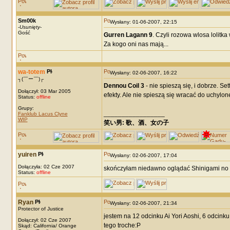
Sm00k
Wysłany: 01-06-2007, 22:15
-
Usunięty
-
Gość
Gurren Lagann 9
. Czyli rozowa wlosa lolitka 
Za kogo oni nas mają...
wa-totem
Wysłany: 02-06-2007, 16:22
┐(￣ー￣)┌
Dennou Coil 3
- nie spieszą się, i dobrze. Se
Dołączył: 03 Mar 2005
efekty. Ale nie spieszą się wracać do uchylo
Status:
offline
Grupy:
_________________
Fanklub Lacus Clyne
WIP
笑い男: 歌、酒、女の子 DRM: terror
yuiren
Wysłany: 02-06-2007, 17:04
Dołączyła: 02 Cze 2007
skończyłam niedawno oglądać Shinigami no B
Status:
offline
Ryan
Wysłany: 02-06-2007, 21:34
Protector of Justice
jestem na 12 odcinku Ai Yori Aoshi, 6 odcinku 
Dołączył: 02 Cze 2007
tego troche:P
Skąd: California/ Orange