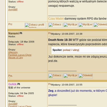
pomocą których walczą w wirtualnym świecie. 
Status:
offline
uwaga) respawnuje.
Grupy:
AntyWiP
_________________
Czas Waśni
darmowy system RPG dla fanów F
Nanami
Wysłany: 10-08-2007, 10:38
Hodor.
Death Note 18-30
WTF gdzie sie podział klim
Dołączyła: 18 Mar 2006
napiecia, które towarzyszyło poprzednim odc
Status:
offline
Grupy:
Spoiler:
pokaż / ukryj
Alijenoty
Fanklub Lacus Clyne
Juz dokoncze serie, moze mi sie zdązą jeszcze
House of Joy
jest zle.
_________________
GoNik
Wysłany: 10-08-2007, 10:55
歌姫 of the universe
Zeg
, a doszedłeś już do momentu, w którym G
Dołączyła: 04 Sie 2005
głupie!
Status:
offline
Grupy:
_________________
AntyWiP
Fanklub Lacus Clyne