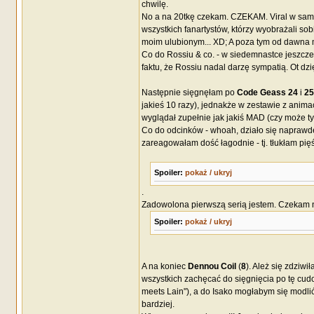
chwilę.
No a na 20tkę czekam. CZEKAM. Viral w samym
wszystkich fanartystów, którzy wyobrażali sob
moim ulubionym... XD; A poza tym od dawna
Co do Rossiu & co. - w siedemnastce jeszcze 
faktu, że Rossiu nadal darzę sympatią. Ot dz
Następnie sięgnęłam po
Code Geass 24
i
25
jakieś 10 razy), jednakże w zestawie z anima
wyglądał zupełnie jak jakiś MAD (czy może ty
Co do odcinków - whoah, działo się naprawdę
zareagowałam dość łagodnie - tj. tłukłam pięś
Spoiler:
pokaż / ukryj
.
Zadowolona pierwszą serią jestem. Czekam 
Spoiler:
pokaż / ukryj
A na koniec
Dennou Coil
(
8
). Ależ się zdziwi
wszystkich zachęcać do sięgnięcia po tę cudow
meets Lain"), a do Isako mogłabym się modlić
bardziej.