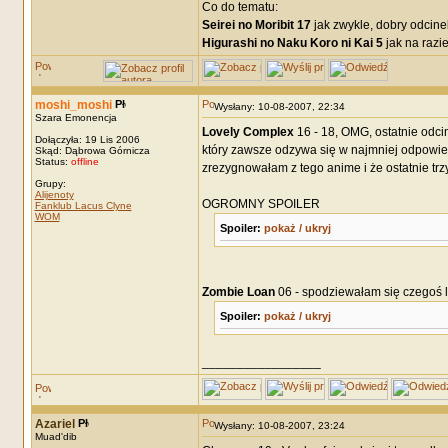
Co do tematu:
Seirei no Moribit 17
jak zwykle, dobry odcine
Higurashi no Naku Koro ni Kai 5
jak na razie
moshi_moshi
Wysłany: 10-08-2007, 22:34
Szara Emonencja
Lovely Complex
16 - 18, OMG, ostatnie odci
Dołączyła: 19 Lis 2006
który zawsze odzywa się w najmniej odpowied
Skąd: Dąbrowa Górnicza
Status:
offline
zrezygnowałam z tego anime i że ostatnie trz
Grupy:
Alijenoty
OGROMNY SPOILER
Fanklub Lacus Clyne
WOM
Spoiler:
pokaż / ukryj
Zombie Loan
06 - spodziewałam się czegoś 
Spoiler:
pokaż / ukryj
_________________
Azariel
Wysłany: 10-08-2007, 23:24
Muad'dib