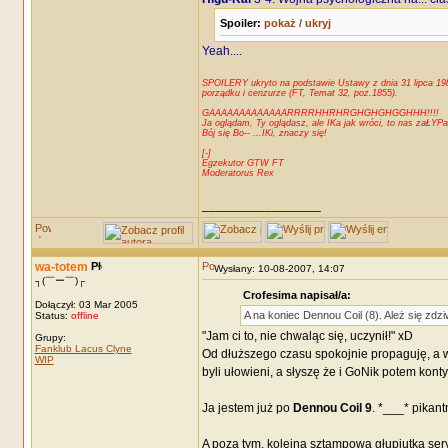
Spoiler:
pokaż / ukryj
Yeah....
SPOILERY ukryto na podstawie Ustawy z dnia 31 lipca 1981
porządku i cenzurze (FT, Temat 32, poz.1855).
GAAAAAAAAAAAAARRRRHHRHRGHGHGHGGHHH!!!!
Ja oglądam, Ty oglądasz, ale IKa jak wróci, to nas zaŁYPa
Bój się Bo-- ...IKi, znaczy się!
[-]
Egzekutor GTW FT
Moderatorus Rex
_________________
wa-totem
Wysłany: 10-08-2007, 14:07
┐(￣ー￣)┌
Crofesima napisał/a:
Dołączył: 03 Mar 2005
A na koniec Dennou Coil (8). Ależ się zdz
Status:
offline
"Jam ci to, nie chwaląc się, uczynił!" xD
Grupy:
Fanklub Lacus Clyne
Od dłuższego czasu spokojnie propaguję, a w
WIP
byli ułowieni, a słyszę że i GoNik potem kon
Ja jestem już po
Dennou Coil 9
. *___* pikantn
A poza tym, kolejna sztampowa głupiutka seryj