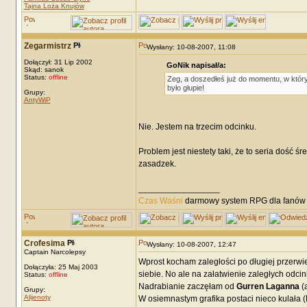
Tajna Loża Knujów
Zegarmistrz
Wysłany: 10-08-2007, 11:08
Dołączył: 31 Lip 2002
GoNik napisał/a:
Skąd: sanok
Status:
offline
Zeg, a doszedłeś już do momentu, w któr
było głupie!
Grupy:
AntyWiP
Nie. Jestem na trzecim odcinku.
Problem jest niestety taki, że to seria dość śr
zasadzek.
_________________
Czas Waśni
darmowy system RPG dla fanów F
Crofesima
Wysłany: 10-08-2007, 12:47
Captain Narcolepsy
Wprost kocham zaległości po długiej przerwie
Dołączyła: 25 Maj 2003
siebie. No ale na załatwienie zaległych odc
Status:
offline
Nadrabianie zaczęłam od
Gurren Laganna
(
Grupy:
Alijenoty
W osiemnastym grafika postaci nieco kulała (Ro