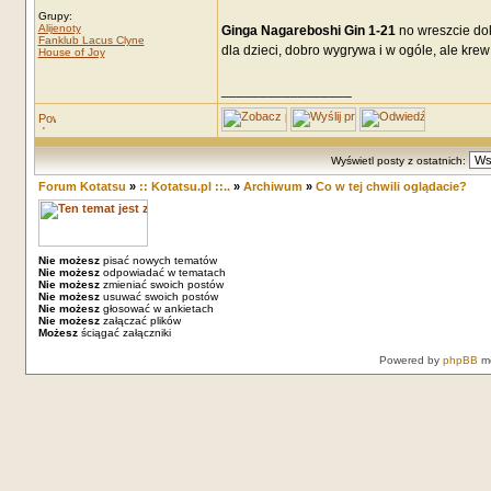
Grupy:
Alijenoty
Ginga Nagareboshi Gin 1-21
no wreszcie dok
Fanklub Lacus Clyne
dla dzieci, dobro wygrywa i w ogóle, ale krew 
House of Joy
_________________
Wyświetl posty z ostatnich:
Forum Kotatsu
»
:: Kotatsu.pl ::..
»
Archiwum
»
Co w tej chwili oglądacie?
Nie możesz
pisać nowych tematów
Nie możesz
odpowiadać w tematach
Nie możesz
zmieniać swoich postów
Nie możesz
usuwać swoich postów
Nie możesz
głosować w ankietach
Nie możesz
załączać plików
Możesz
ściągać załączniki
Powered by
phpBB
mo