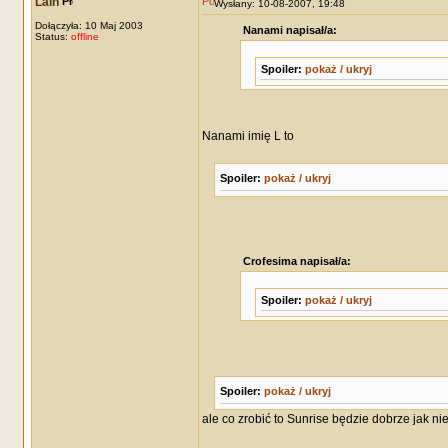
Lain
Wysłany: 10-08-2007, 19:48
Dołączyła: 10 Maj 2003
Nanami napisał/a:
Status:
offline
Spoiler:
pokaż / ukryj
Nanami imię L to
Spoiler:
pokaż / ukryj
Crofesima napisał/a:
Spoiler:
pokaż / ukryj
Spoiler:
pokaż / ukryj
ale co zrobić to Sunrise będzie dobrze jak n