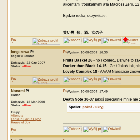
akcentami tropikalnymi a'la Macross Zero. 12 
Będzie recka, oczywiście.
_________________
笑い男: 歌、酒、女の子 DRM: terror
longerowa
Wysłany: 10-08-2007, 16:30
bogini w koronie
Fruits Basket 26
- no i koniec.. Dziwne to za
Dołączyła: 22 Cze 2007
Darker than Black 14-15
- Grr:/ Jakoś tak, 
Status:
offline
Lovely Complex 18
- AAAA! Nareszcie znowu 
Nanami
Wysłany: 10-08-2007, 17:49
Hodor.
Death Note 30-37
jakoś specjalnie mnie nie
Dołączyła: 18 Mar 2006
Status:
offline
Spoiler:
pokaż / ukryj
Grupy:
Alijenoty
Fanklub Lacus Clyne
_________________
House of Joy