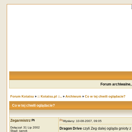
Forum archiwalne,
Forum Kotatsu
»
:: Kotatsu.pl ::..
»
Archiwum
»
Co w tej chwili oglądacie?
Co w tej chwili oglądacie?
Zegarmistrz
Wysłany: 10-08-2007, 09:05
Dołączył: 31 Lip 2002
Dragon Drive
czyli Zeg dalej ogląda gnioty 
Skąd: sanok