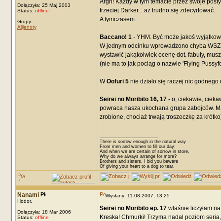
Argh! Każdy w tym temacie przez swoje posty
Dołączyła: 25 Maj 2003
trzeciej Darker... aż trudno się zdecydować.
Status:
offline
A tymczasem...
Grupy:
Alijenoty
Baccano! 1
- YHM. Być może jakoś wyjątkowo 
W jednym odcinku wprowadzono chyba WSZYST
wystawić jakąkolwiek ocenę dot. fabuły, mus
(nie ma to jak pociąg o nazwie 'Flying Pussyfo
W
Oofuri 5
nie działo się raczej nic godnego 
Seirei no Moribito 16, 17
- o, ciekawie, cieka
powraca nasza ukochana grupa zabojców. Mam 
zrobione, chociaż trwają troszeczkę za krótko
_________________
There is sorrow enough in the natural way
From men and women to fill our day;
And when we are certain of sorrow in store,
Why do we always arrange for more?
Brothers and sisters, I bid you beware
Of giving your heart to a dog to tear.
Nanami
Wysłany: 11-08-2007, 13:25
Hodor.
Seirei no Moribito ep. 17
właśnie liczyłam na 
Dołączyła: 18 Mar 2006
Kreska! Chmurki! Trzyma nadal poziom seria, 
Status:
offline