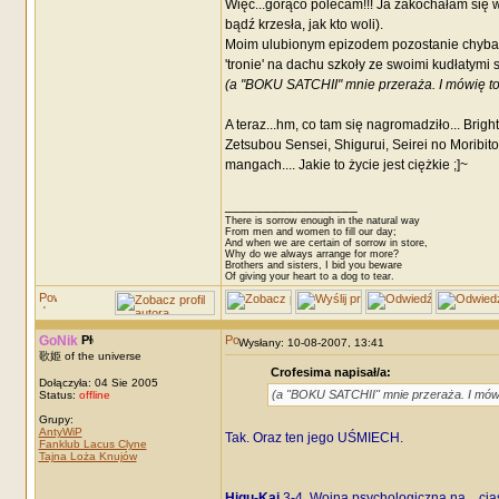
Więc...gorąco polecam!!! Ja zakochałam się w
bądź krzesła, jak kto woli).
Moim ulubionym epizodem pozostanie chyba j
'tronie' na dachu szkoły ze swoimi kudłatymi
(a "BOKU SATCHII" mnie przeraża. I mówię to 
A teraz...hm, co tam się nagromadziło... Brig
Zetsubou Sensei, Shigurui, Seirei no Moribit
mangach.... Jakie to życie jest ciężkie ;]~
_________________
There is sorrow enough in the natural way
From men and women to fill our day;
And when we are certain of sorrow in store,
Why do we always arrange for more?
Brothers and sisters, I bid you beware
Of giving your heart to a dog to tear.
GoNik
Wysłany: 10-08-2007, 13:41
歌姫 of the universe
Crofesima napisał/a:
Dołączyła: 04 Sie 2005
(a "BOKU SATCHII" mnie przeraża. I mówię
Status:
offline
Grupy:
AntyWiP
Tak. Oraz ten jego UŚMIECH.
Fanklub Lacus Clyne
Tajna Loża Knujów
Higu-Kai
3-4. Wojna psychologiczna na... ciastk