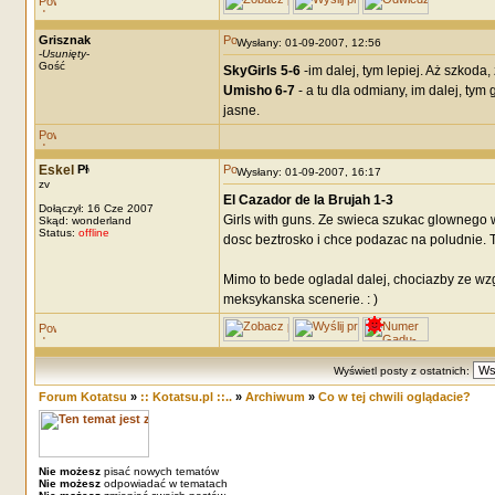
Grisznak
Wysłany: 01-09-2007, 12:56
-
Usunięty
-
Gość
SkyGirls 5-6
-im dalej, tym lepiej. Aż szkoda
Umisho 6-7
- a tu dla odmiany, im dalej, tym
jasne.
Eskel
Wysłany: 01-09-2007, 16:17
zv
El Cazador de la Brujah 1-3
Dołączył: 16 Cze 2007
Girls with guns. Ze swieca szukac glownego 
Skąd: wonderland
Status:
offline
dosc beztrosko i chce podazac na poludnie. T
Mimo to bede ogladal dalej, chociazby ze wzg
meksykanska scenerie. : )
Wyświetl posty z ostatnich:
Forum Kotatsu
»
:: Kotatsu.pl ::..
»
Archiwum
»
Co w tej chwili oglądacie?
Nie możesz
pisać nowych tematów
Nie możesz
odpowiadać w tematach