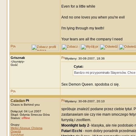
Even for a little while
And no one loves you when you're evil
I'm lying through my teeth!
Your tears are all the company I need
Grisznak
Wysłany: 30-08-2007, 18:36
-
Usunięty
-
Gość
Cytat:
Bardzo mi przypominało Slayersów. Chce 
Sex Demon Queen. spodoba ci się.
Caladan
Wysłany: 30-08-2007, 20:10
Chaos is Behind you
spróbuje znależć podane przez ciebie tytuł. 
Dołączył: 04 Lut 2007
zastanawiam sie czy nie mam smoczego fetys
Skąd: Gdynia Smocza Góra
Status:
offline
furrystą i zoofilem.
Grupy:
Moonlight lady 2
- klasyka, ale nie podobało 
Melior Absque Chrisma
Futari Ecchi
- nom dobry poradnik przedmałz
Omertà
Syndykat