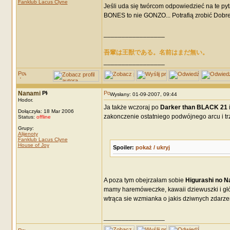
Fanklub Lacus Clyne
Jeśli uda się twórcom odpowiedzieć na te py
BONES to nie GONZO... Potrafią zrobić Dobre
_________________
吾輩は王獣である。名前はまだ無い。
_________________
Nanami
Wysłany: 01-09-2007, 09:44
Hodor.
Ja także wczoraj po
Darker than BLACK 21
i
Dołączyła: 18 Mar 2006
zakonczenie ostatniego podwójnego arcu i trz
Status:
offline
Grupy:
Alijenoty
Fanklub Lacus Clyne
House of Joy
Spoiler:
pokaż / ukryj
A poza tym obejrzałam sobie
Higurashi no Na
mamy haremóweczke, kawaii dziewuszki i głów
wtrąca sie wzmianka o jakis dziwnych zdarze
_________________