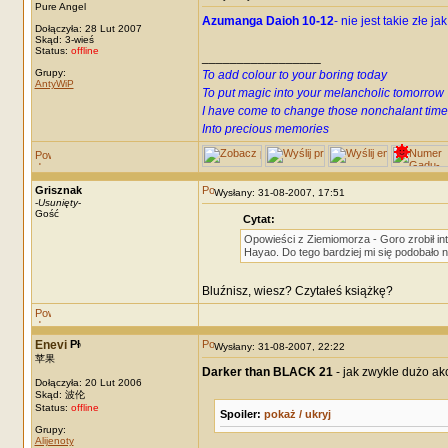
Pure Angel
Azumanga Daioh 10-12
- nie jest takie złe 
Dołączyła: 28 Lut 2007
Skąd: 3-wieś
Status:
offline
_________________
Grupy:
To add colour to your boring today
AntyWiP
To put magic into your melancholic tomorrow
I have come to change those nonchalant time
Into precious memories
Grisznak
Wysłany: 31-08-2007, 17:51
-
Usunięty
-
Gość
Cytat:
Opowieści z Ziemiomorza - Goro zrobił int
Hayao. Do tego bardziej mi się podobało
Bluźnisz, wiesz? Czytałeś książkę?
Enevi
Wysłany: 31-08-2007, 22:22
苹果
Darker than BLACK 21
- jak zwykle dużo akc
Dołączyła: 20 Lut 2006
Skąd: 波伦
Status:
offline
Spoiler:
pokaż / ukryj
Grupy:
Alijenoty