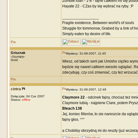
Zombie loan - 1-8 - fajne całkiem mi się podo
Hayate 22 - CZas by się wybrać na ryby. :P
_________________
Fragile existence, Between world's of souls
Struggle for tommorow, Grabed by a link of h
Simply eaten by desire of life.
Grisznak
Wysłany: 31-08-2007, 11:45
-
Usunięty
-
Gość
Wiesz, od takich serii jak Umisho ciężko wym
będzie się nawet całkiem wesoło oglądać. Rec
zdecyduję, czy coś zmieniać, czy też wrzucać t
cintra
Wysłany: 31-08-2007, 12:49
Dołączyła: 04 Cze 2007
Claymore 22
- odcinek fajny, chociaż też mn
Status:
offline
Claymore lubią - najpierw Clare, potem Prysz
Bleach 138
Jej, koniec fillerów, to sie nareszcie da oglą
fajny głos. ^^'
a Chobitsy obrzydną mi do reszty (już wczoraj 