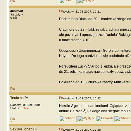
achiever
Wysłany: 31-08-2007, 16:21
-
Usunięty
-
Gość
Darker than Black do 20. - koniec każdego o
Claymore do 22. - fakt, że jak ciachają miec
ale poza tym i oprócz jeszcze 'anioła' Rakie
u mnie mocne 7/10.
Opowieści z Ziemiomorza - Goro zrobił intere
Hayao. Do tego bardziej mi się podobało ni
Porzuciłem Lucky Star po 1. epku, ale przeczy
do 21. odcinka mając nawet niezły ubaw, zwł
Bokurano do 13. - ciekawe rzeczy, Multivers
Teukros
Wysłany: 31-08-2007, 16:42
Dołączył: 09 Cze 2006
Heroic Age
- knot nad knotami. Oglądam z ja
Status:
offline
anime źle zrobić, i jakiego dna sięgnie fabuł
Sakura_chan
Wysłany: 31-08-2007, 17:25