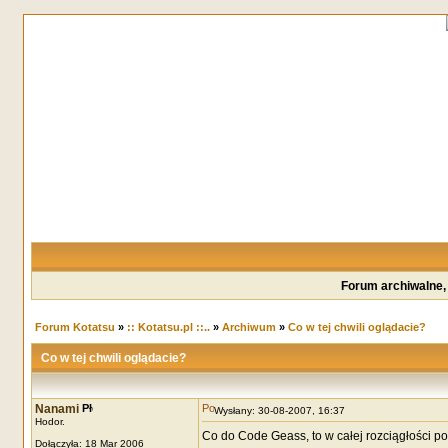
Forum archiwalne,
Forum Kotatsu
»
:: Kotatsu.pl ::..
»
Archiwum
»
Co w tej chwili oglądacie?
Co w tej chwili oglądacie?
Nanami
Wysłany: 30-08-2007, 16:37
Hodor.
Co do Code Geass, to w całej rozciągłości p
Dołączyła: 18 Mar 2006