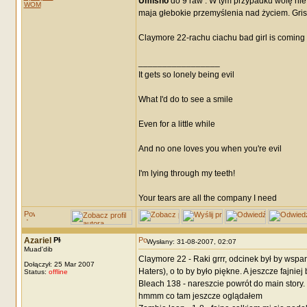
Umisho
do 9 raw . W tym przypadku wolę ni
WOM
maja głebokie przemyślenia nad życiem. Gris
Claymore 22-rachu ciachu bad girl is coming i
_________________
It gets so lonely being evil
What I'd do to see a smile
Even for a little while
And no one loves you when you're evil
I'm lying through my teeth!
Your tears are all the company I need
Azariel
Wysłany: 31-08-2007, 02:07
Muad'dib
Claymore 22 - Raki grrr, odcinek był by wspan
Dołączył: 25 Mar 2007
Haters), o to by było piękne. A jeszcze fajniej 
Status:
offline
Bleach 138 - nareszcie powrót do main story
hmmm co tam jeszcze oglądałem