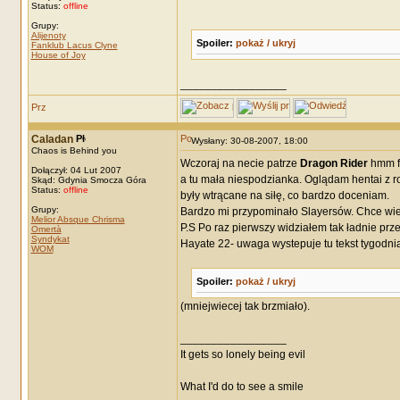
Status:
offline
Grupy:
Alijenoty
Spoiler:
pokaż / ukryj
Fanklub Lacus Clyne
House of Joy
_________________
Caladan
Wysłany: 30-08-2007, 18:00
Chaos is Behind you
Wczoraj na necie patrze
Dragon Rider
hmm fa
Dołączył: 04 Lut 2007
a tu mała niespodzianka. Oglądam hentai z 
Skąd: Gdynia Smocza Góra
Status:
offline
były wtrącane na siłę, co bardzo doceniam.
Grupy:
Bardzo mi przypominało Slayersów. Chce wie
Melior Absque Chrisma
P.S Po raz pierwszy widziałem tak ładnie pr
Omertà
Syndykat
Hayate 22- uwaga wystepuje tu tekst tygodnia
WOM
Spoiler:
pokaż / ukryj
(mniejwiecej tak brzmiało).
_________________
It gets so lonely being evil
What I'd do to see a smile