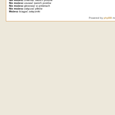
Nie możesz
zmieniać swoich postów
Nie możesz
usuwać swoich postów
Nie możesz
głosować w ankietach
Nie możesz
załączać plików
Możesz
ściągać załączniki
Powered by
phpBB
mo