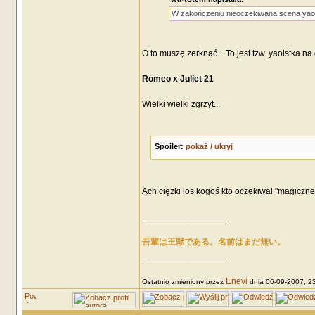
W zakończeniu nieoczekiwana scena yao
O to muszę zerknąć... To jest tzw. yaoistka 
Romeo x Juliet 21
Wielki wielki zgrzyt...
Spoiler:
pokaż / ukryj
Ach ciężki los kogoś kto oczekiwał "magicznej
_________________
吾輩は王獣である。名前はまだ無い。
_________________
Enevi
Ostatnio zmieniony przez
dnia 06-09-2007, 23: