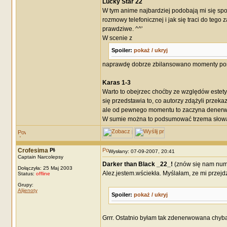
Lucky Star 22
W tym anime najbardziej podobają mi się spo
rozmowy telefonicznej i jak się traci do tego
prawdziwe. ^^'
W scenie z
Spoiler:
pokaż / ukryj
naprawdę dobrze zbilansowano momenty porus
Karas 1-3
Warto to obejrzec choćby ze względów estetycz
się przedstawia to, co autorzy zdążyli przeka
ale od pewnego momentu to zaczyna denerwo
W sumie można to podsumować trzema słowami:
Crofesima
Wysłany: 07-09-2007, 20:41
Captain Narcolepsy
Darker than Black _22_!
(znów się nam nume
Dołączyła: 25 Maj 2003
Alez.jestem.wściekła. Myślałam, ze mi przejdz
Status:
offline
Grupy:
Alijenoty
Spoiler:
pokaż / ukryj
Grrr. Ostatnio byłam tak zdenerwowana chyba