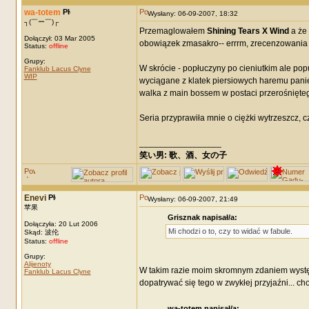
wa-totem
Wysłany: 06-09-2007, 18:32
┐(￣ー￣)┌
Przemaglowałem
Shining Tears X Wind
a że 
Dołączył: 03 Mar 2005
obowiązek zmasakro-- errrm, zrecenzowania t
Status:
offline
Grupy:
W skrócie - popłuczyny po cieniutkim ale po
Fanklub Lacus Clyne
WIP
wyciągane z klatek piersiowych haremu panie
walka z main bossem w postaci przerośnięte
Seria przyprawiła mnie o ciężki wytrzeszcz, c
_________________
笑い男: 歌、酒、女の子 DRM: terror
Enevi
Wysłany: 06-09-2007, 21:49
苹果
Grisznak napisał/a:
Dołączyła: 20 Lut 2006
Mi chodzi o to, czy to widać w fabule.
Skąd: 波伦
Status:
offline
Grupy:
Alijenoty
W takim razie moim skromnym zdaniem występ
Fanklub Lacus Clyne
dopatrywać się tego w zwykłej przyjaźni... cho
wa-totem napisał/a: