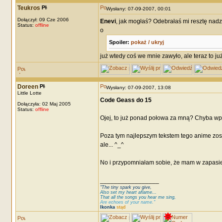
Teukros
Wysłany: 07-09-2007, 00:01
Dołączył: 09 Cze 2006
Enevi
, jak mogłaś? Odebrałaś mi resztę nadz
Status:
offline
o
Spoiler:
pokaż / ukryj
już wtedy coś we mnie zawyło, ale teraz to j
Doreen
Wysłany: 07-09-2007, 13:08
Little Lotte
Code Geass do 15
Dołączyła: 02 Maj 2005
Status:
offline
Ojej, to już ponad połowa za mną? Chyba wpad
Poza tym najlepszym tekstem tego anime zosta
ale... ^_^
No i przypomniałam sobie, że mam w zapasie 
_________________
"The tiny spark you give,
Also set my heart aflame...
That all the songs you hear me sing,
Are echoes of your name."
Ikonka
stąd