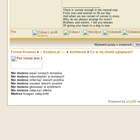
_________________
There is sorrow enough in the natural way
From men and women to fill our day;
And when we are certain of sorrow in store,
Why do we always arrange for more?
Brothers and sisters, I bid you beware
Of giving your heart to a dog to tear.
Wyświetl posty z ostatnich:
Forum Kotatsu
»
:: Kotatsu.pl ::..
»
Archiwum
»
Co w tej chwili oglądacie?
Nie możesz
pisać nowych tematów
Nie możesz
odpowiadać w tematach
Nie możesz
zmieniać swoich postów
Nie możesz
usuwać swoich postów
Nie możesz
głosować w ankietach
Nie możesz
załączać plików
Możesz
ściągać załączniki
Powered by
phpBB
mo