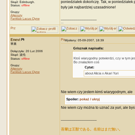
poniedziałek dokończę. Tak, w poniedziałek p
Skąd: Edinburgh.
Status:
offline
były jak najbardziej uzasadnione!
Grupy:
Alijenoty
_________________
Fanklub Lacus Clyne
...
Enevi
Wysłany: 05-09-2007, 18:39
苹果
Grisznak napisał/a:
Dołączyła: 20 Lut 2006
Skąd: 波伦
Ktoś wiarygodny potwierdzi, czy w tym jes
Status:
offline
Bo znalazłem coś
Grupy:
Cytat:
Alijenoty
Fanklub Lacus Clyne
about Alicia x Akari Yuri
Nie wiem czy jestem kimś wiarygodnym, ale
Spoiler:
pokaż / ukryj
Nie wiem czy można to uznać za yuri, ale bys
_________________
吾輩は王獣である。名前はまだ無い。
_________________