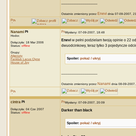
_________________
Enevi
Ostatnio zmieniony przez
dnia 07-09-2007, 21:
Nanami
Wysłany: 07-09-2007, 18:48
Hodor.
Enevi
w pełni podzielam twoją opinie o 22 od
Dołączyła: 18 Mar 2006
dwuodcinkowy, teraz tylko 3 pojedyncze odcink
Status:
offline
Grupy:
Alijenoty
Spoiler:
pokaż / ukryj
Fanklub Lacus Clyne
House of Joy
_________________
Nanami
Ostatnio zmieniony przez
dnia 08-09-2007, 
cintra
Wysłany: 07-09-2007, 20:09
Dołączyła: 04 Cze 2007
Darker than black
Status:
offline
Spoiler:
pokaż / ukryj