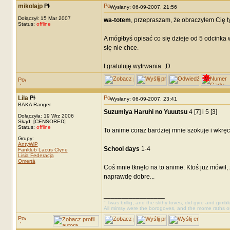
mikolajp
Wysłany: 06-09-2007, 21:56
Dołączył: 15 Mar 2007
wa-totem
, przepraszam, że obraczyłem Cię 
Status:
offline
A mógłbyś opisać co się dzieje od 5 odcinka 
się nie chce.
I gratuluję wytrwania. ;D
Lila
Wysłany: 06-09-2007, 23:41
BAKA Ranger
Suzumiya Haruhi no Yuuutsu
4 [7] i 5 [3]
Dołączyła: 19 Wrz 2006
Skąd: [CENSORED]
Status:
offline
To anime coraz bardziej mnie szokuje i wkręca 
Grupy:
AntyWiP
School days
1-4
Fanklub Lacus Clyne
Lisia Federacja
Omertà
Coś mnie tknęło na to anime. Ktoś już mówił, ż
naprawdę dobre...
_________________
" Twas brillig, and the slithy toves, did gyre and gimb
All mimsy were the borogoves, and the mome raths o