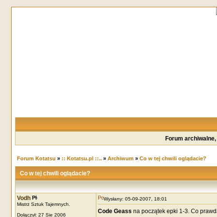
Forum archiwalne,
Forum Kotatsu
»
:: Kotatsu.pl ::..
»
Archiwum
»
Co w tej chwili oglądacie?
Co w tej chwili oglądacie?
Vodh
Wysłany: 05-09-2007, 18:01
Mistrz Sztuk Tajemnych.
Code Geass
na początek epki 1-3. Co prawda
Dołączył: 27 Sie 2006