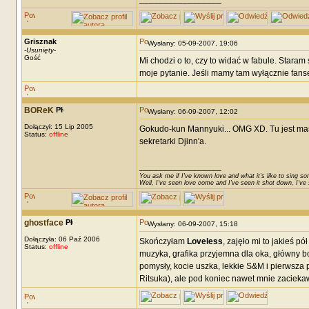
Grisznak
Wysłany: 05-09-2007, 19:06
-
Usunięty
-
Gość
Mi chodzi o to, czy to widać w fabule. Staram 
moje pytanie. Jeśli mamy tam wyłącznie fanser
BOReK
Wysłany: 06-09-2007, 12:02
Dołączył: 15 Lip 2005
Gokudo-kun Mannyuki... OMG XD. Tu jest mas
Status:
offline
sekretarki Djinn'a.
_________________
You ask me if I've known love and what it's like to sing son
Well, I've seen love come and I've seen it shot down, I've s
ghostface
Wysłany: 06-09-2007, 15:18
Dołączyła: 06 Paź 2006
Skończyłam
Loveless
, zajęło mi to jakieś p
Status:
offline
muzyka, grafika przyjemna dla oka, główny bo
pomysły, kocie uszka, lekkie S&M i pierwsz
Ritsuka), ale pod koniec nawet mnie zaciekaw