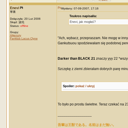
Enevi
Wysłany: 07-09-2007, 17:16
苹果
Teukros napisał/a:
Dołączyła: 20 Lut 2006
Enevi, jak mogłaś?
Skąd: 波伦
Status:
offline
Grupy:
Alijenoty
"Ach, wybacz, przepraszam. Nie mogę w inny 
Fanklub Lacus Clyne
Gankutsuou spodziewałam się podobnej perełk
Darker than BLACK 21
znaczy yyy 22 *wszys
Szczękę z ziemi zbierałam dobrych parę minut
Spoiler:
pokaż / ukryj
To było po prostu świetne. Teraz czekać na 2
_________________
吾輩は王獣である。名前はまだ無い。