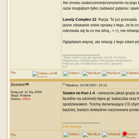
Ale znowu zaskoczenie/przerażenie na jego t
razie mogłabym tylko zadawać pytania i spe
Lovely Complex 22
. Racja. To już przesada.
jasne zdawanie sobie sprawy z tego, że to co
odezwała się ta co ma silną...>.>), nie mówią
Oglądałam więcej, ale relację z tego zdam pó
_________________
"Słowo ludzkie jest jak pęknięty kocioł, na którym
Wygrywamy melodie godne tańczącego niedźwiedzia,
Podczas gdy chcielibyśmy wzruszyć gwiazdy"
G.F.
Dembol
Wysłany: 24-09-2007, 23:13
Dołączył: 11 Sty 2006
Souten no Ken 1-4
- nareszcie jakaś grupa się
Skąd: Kraków
facetów na odcinek) fajna gł. babeczka oraz 
Status:
offline
spodziewałem. Trochę denerwujące CG (dym 
będzie), bardzo dokładnie narysowane postaci
_________________
Evil Manga