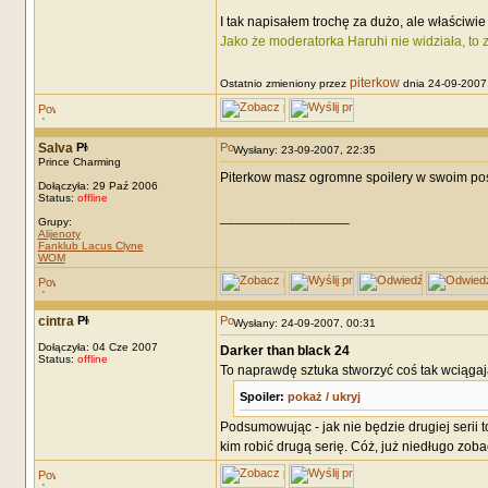
I tak napisałem trochę za dużo, ale właściwi
Jako że moderatorka Haruhi nie widziała, to
piterkow
Ostatnio zmieniony przez
dnia 24-09-2007,
Salva
Wysłany: 23-09-2007, 22:35
Prince Charming
Piterkow masz ogromne spoilery w swoim pośc
Dołączyła: 29 Paź 2006
Status:
offline
_________________
Grupy:
Alijenoty
Fanklub Lacus Clyne
WOM
cintra
Wysłany: 24-09-2007, 00:31
Dołączyła: 04 Cze 2007
Darker than black 24
Status:
offline
To naprawdę sztuka stworzyć coś tak wciągaj
Spoiler:
pokaż / ukryj
Podsumowując - jak nie będzie drugiej serii 
kim robić drugą serię. Cóż, już niedługo zoba