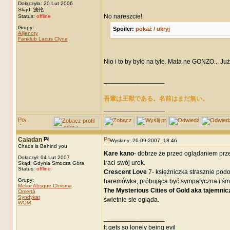
Dołączyła: 20 Lut 2006
Skąd: 波伦
No nareszcie!
Status:
offline
Grupy:
Spoiler:
pokaż / ukryj
Alijenoty
Fanklub Lacus Clyne
Nio i to by było na tyle. Mata ne GONZO... Ju
_________________
吾輩は王獣である。名前はまだ無い。
_________________
Caladan
Wysłany: 26-09-2007, 18:46
Chaos is Behind you
Kare kano
- dobrze że przed oglądaniem prze
Dołączył: 04 Lut 2007
traci swój urok.
Skąd: Gdynia Smocza Góra
Status:
offline
Crescent Love
7- księżniczka strasznie pod
Grupy:
haremówka, próbująca być sympatyczna i śmi
Melior Absque Chrisma
The Mysterious Cities of Gold aka tajemnic
Omertà
Syndykat
świetnie sie ogląda.
WOM
_________________
It gets so lonely being evil