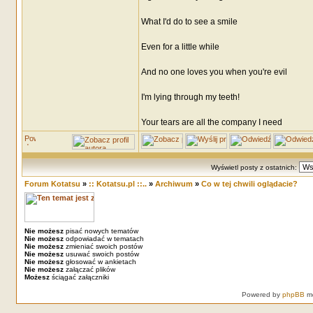
What I'd do to see a smile
Even for a little while
And no one loves you when you're evil
I'm lying through my teeth!
Your tears are all the company I need
Wyświetl posty z ostatnich:
Forum Kotatsu
»
:: Kotatsu.pl ::..
»
Archiwum
»
Co w tej chwili oglądacie?
Nie możesz
pisać nowych tematów
Nie możesz
odpowiadać w tematach
Nie możesz
zmieniać swoich postów
Nie możesz
usuwać swoich postów
Nie możesz
głosować w ankietach
Nie możesz
załączać plików
Możesz
ściągać załączniki
Powered by
phpBB
mo