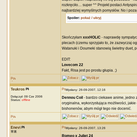
rozkręciło.... super ^^ Projekt postaci Antys
najbardziej wymyślnych pomysłów. No i poza
Spoiler:
pokaż / ukryj
Skończyłam
xxxHOLiC
- naprawdę sympatyczn
plecach (czemu sprzyjało to, że zazwyczaj og
Watanuki i Doumeki stanowią świetny duet, p
EDIT:
Lovecom 22
Fakt, Risa jest po prostu głupia. ;)
Teukros
Wysłany: 26-09-2007, 12:16
Dołączył: 09 Cze 2006
Dennou Coil
- bardzo ciekawe anime, jedno z
Status:
offline
oryginalna, wykorzystująca możliwości, jakie
bishonenów, abym mógł tego nie docenić.
Enevi
Wysłany: 26-09-2007, 13:26
苹果
Romeo x Juliet 24