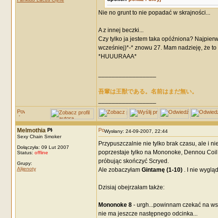
Nie no grunt to nie popadać w skrajności...
A z innej beczki...
Czy tylko ja jestem taka opóźniona? Najpierw 
wcześniej)*-* znowu 27. Mam nadzieję, że to 
*HUUURAAA*
_________________
吾輩は王獣である。名前はまだ無い。
_________________
Melmothia
Wysłany: 24-09-2007, 22:44
Sexy Chain Smoker
Przypuszczalnie nie tylko brak czasu, ale i 
Dołączyła: 09 Lut 2007
poprzestaje tylko na Mononoke, Dennou Coil,
Status:
offline
próbując skończyć Scryed.
Grupy:
Alijenoty
Ale zobaczyłam
Gintamę (1-10)
. I nie wyglą
Dzisiaj obejrzałam także:
Mononoke 8
- urgh...powinnam czekać na wszy
nie ma jeszcze następnego odcinka...