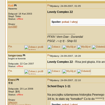
Keii
Wysłany: 24-09-2007, 01:05
Hasemo
Lovely Complex 22
Dołączył: 16 Kwi 2003
Skąd: Tokio
Status:
offline
Spoiler:
pokaż / ukryj
Grupy:
AntyWiP
_________________
FFXIV: Vern Dae - Durandal
PSO2: ハセモ - Ship 01
longerowa
Wysłany: 24-09-2007, 16:28
bogini w koronie
Lovely Complex 22
- Risa jest głupia. A to 
Dołączyła: 22 Cze 2007
Status:
offline
Enevi
Wysłany: 24-09-2007, 22:10
苹果
School Days 1-11
Dołączyła: 20 Lut 2006
Skąd: 波伦
Na początku sztampowa historyjka Pewnego Tr
Status:
offline
3/4 to, to stało się *łomatko!* Co to do ******?
Grupy:
Alijenoty
Spoiler:
pokaż / ukryj
Fanklub Lacus Clyne