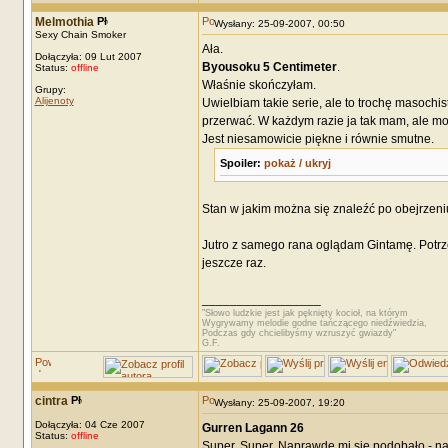
Melmothia
Wysłany: 25-09-2007, 00:50
Sexy Chain Smoker
Ała.
Dołączyła: 09 Lut 2007
Byousoku 5 Centimeter
.
Status:
offline
Właśnie skończyłam.
Grupy:
Alijenoty
Uwielbiam takie serie, ale to trochę masochi
przerwać. W każdym razie ja tak mam, ale może
Jest niesamowicie piękne i równie smutne.
Spoiler:
pokaż / ukryj
Stan w jakim można się znaleźć po obejrzeniu 
Jutro z samego rana oglądam Gintamę. Potrze
jeszcze raz.
_________________
"Słowo ludzkie jest jak pęknięty kocioł, na którym
Wygrywamy melodie godne tańczącego niedźwiedzia,
Podczas gdy chcielibyśmy wzruszyć gwiazdy"
G.F.
cintra
Wysłany: 25-09-2007, 19:20
Dołączyła: 04 Cze 2007
Gurren Lagann 26
Status:
offline
Super. Super. Naprawdę mi się podobało - na 