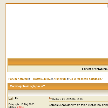
Forum archiwalne,
Forum Kotatsu
»
:: Kotatsu.pl ::..
»
Archiwum
»
Co w tej chwili oglądacie?
Co w tej chwili oglądacie?
Lain
Wysłany: 23-09-2007, 21:02
Dołączyła: 10 Maj 2003
Zombie-Loan
dobrze że takie krótkie bo słab
Status:
offline