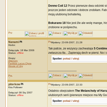
Denno Coil 12
Przez pierwsze dwa odcinki si
jeszcze jeden odcinek i dobrze zrobiłam. Fabu
moją ulubioną bohaterką.
Bokurano 18
Nie jest źle ale wolę mange, hi
zrobione w pośpiechu.
Nanami
Wysłany: 23-09-2007, 21:28
Hodor.
Tak patrze, ze wszyscy zachwalaja
5 Centim
Dołączyła: 18 Mar 2006
zwłaszcza tła... Zapierają dech w piersi. No i
Status:
offline
Grupy:
Spoiler:
pokaż / ukryj
Alijenoty
Fanklub Lacus Clyne
House of Joy
_________________
piterkow
Wysłany: 23-09-2007, 22:33
Kira Follower
Ostatnio obejrzałem
The Melancholy of Har
Dołączył: 08 Sty 2007
ulubionych serii (pierwsze miejsce ma My God
Status:
offline
Spoiler:
pokaż / ukryj