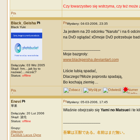
Czy towarzystwo się wstrzyma, czy też może 
Black_Geisha
Wysłany: 04-03-2006, 23:35
Black Yuki
Ja jestem na 20 odcinku "Naruto" i na 6 odci
na DvD oglądać xDmoje DvD potrzebuje badz
_________________
Moje bazgroły:
www.blackgeisha.deviantart.com
Dołączyła: 03 Wrz 2005
Skąd: hm....jak by to
Liście lubią spadać,
nazwać....nicość?
Status:
offline
Dlaczego?Może poprostu spadają,
Bo kochają ziemię....
Enevi
Wysłany: 05-03-2006, 17:45
苹果
Właśnie obejrzało się
Yami no Matsuei
i te k
Dołączyła: 20 Lut 2006
Skąd: 波伦
_________________
Status:
offline
Grupy:
Alijenoty
吾輩は王獣である。名前はまだ無い。
Fanklub Lacus Clyne
_________________