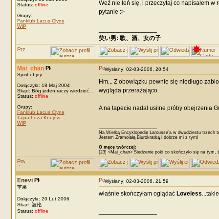
Weź nie leń się, i przeczytaj co napisałem w
Status:
offline
pytanie :>
Grupy:
Fanklub Lacus Clyne
WIP
_________________
笑い男: 歌、酒、女の子 DRM: terror
Mai_chan
Wysłany: 02-03-2006, 20:54
Spirit of joy
Hm... Z obowiązku pewnie się niedługo zabior
Dołączyła: 18 Maj 2004
wygląda przerażająco.
Skąd: Bóg jeden raczy wiedzieć...
Status:
offline
Grupy:
A na tapecie nadal usilne próby obejrzenia G
Fanklub Lacus Clyne
Tajna Loża Knujów
WIP
_________________
Na Wielką Encyklopedię Larousse’a w dwudziestu trzech t
Jestem Zramolałą Biurokratką i dobrze mi z tym!
O męcę twórczej:
[23] <Mai_chan> Siedzenie poki co skończyło się na tym, 
Enevi
Wysłany: 02-03-2006, 21:59
苹果
właśnie skończyłam oglądać
Loveless
...tak
Dołączyła: 20 Lut 2006
Skąd: 波伦
_________________
Status:
offline