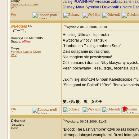
Grupy:
Ja się POWINNAM wreszcie zabrać za ten stos a
Tajna Loża Knujów
Disney. Mała Syrenka i Dzwonnik z Notre D
WIP
wa-totem
Wysłany: 06-03-2006, 00:18
┐(￣ー￣)┌
Hellsing Ultimate, łup recka.
Dołączył: 03 Mar 2005
A wczoraj w nocy Hantsuki.
Status:
offline
"Hanbun no Tsuki ga noboru Sora".
Grupy:
Dziś oglądanie po raz drugi.
Fanklub Lacus Clyne
WIP
Nie mogłem się powstrzymać.
Cóż, romans i dramat. Niby klasyczny wyciskac
Pean pochwalny... eee.. tego.. recenzja, już u
Jak mi się skończył Ginban Kaleidoscope myś
"Shinigami no Ballad" i "Rec". Teraz komplet
_________________
笑い男: 歌、酒、女の子 DRM: terror
Grisznak
Wysłany: 06-03-2006, 11:43
-
Usunięty
-
Gość
"Blood: The Last Vampire" czyli po raz kolej
alienopodobnymi wampirami. Brzmi infantylnie