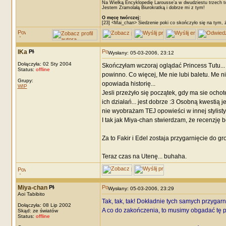
Na Wielką Encyklopedię Larousse’a w dwudziestu trzech t
Jestem Zramolałą Biurokratką i dobrze mi z tym!
O męcę twórczej:
[23] <Mai_chan> Siedzenie poki co skończyło się na tym, 
IKa
Wysłany: 05-03-2006, 23:12
Dołączyła: 02 Sty 2004
Skończyłam wczoraj oglądać Princess Tutu...
Status:
offline
powinno. Co więcej, Me nie lubi baletu. Me 
Grupy:
opowiada historię...
WIP
Jesli przeżyło się początek, gdy ma sie ochotę
ich działań... jest dobrze :3 Osobną kwestią 
nie wyobrażam TEJ opowieści w innej stylisty
I tak jak Miya-chan stwierdzam, że recenzję b
Za to Fakir i Edel zostaja przygarnięcie do g
Teraz czas na Utenę... buhaha.
Miya-chan
Wysłany: 05-03-2006, 23:29
Aoi Tabibito
Tak, tak, tak! Dokładnie tych samych przygar
Dołączyła: 08 Lip 2002
A co do zakończenia, to musimy obgadać tę p
Skąd: ze światów
Status:
offline