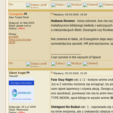
Ysengrinn
Wysłany: 05-03-2006, 19:29
Alan Tudyk Droid
Haibane Renmei
- ósmy odcinek. Ave ma rac
Dołączył: 11 Maj 2003
metafizyczno-biblijnego bełkotu i walczących 
Skąd: дикая охота
Status:
offline
o interpretacjach Biblii, Ewangelii czy Roz
Grupy:
AntyWiP
Nie zmienia to faktu, że Evangelion daje więc
Tajna Loża Knujów
WOM
surrealistyczny sposób. HR jest wyciszone, spo
_________________
I can survive in the vacuum of Space
Silent Angel
Wysłany: 05-03-2006, 22:40
*Hermit*
Fate Stay Night
odc 1 i 2 - kolejne anime zr
Już w 2 odcinku możemy się wciagnąć, bo pier
nam rąbek tajemnicy i ożywia akcję. Design po
ono spodobać, ponieważ nie ma tu anim mechó
TYPE-MOON, spod którgo to wyszło anime
S
Shinigami No Ballad
odc. 1 - zapowiada się n
Dołączyła: 20 Lut 2006
Skąd: Warszawa
na mnie wrażenia, ale z ciekawości obejrzę 
Status:
offline