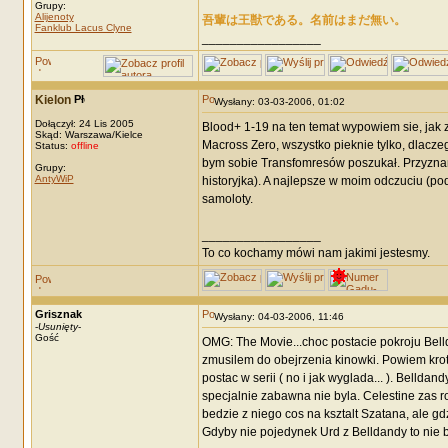
Grupy:
Alijenoty
吾輩は王獣である。名前はまだ無い。
Fanklub Lacus Clyne
_________________
Kielon
Wysłany: 03-03-2006, 01:02
Dołączył: 24 Lis 2005
Blood+ 1-19 na ten temat wypowiem sie, jak z
Skąd: Warszawa/Kielce
Macross Zero, wszystko pieknie tylko, dlacz
Status:
offline
bym sobie Transfomresów poszukał. Przyznam 
Grupy:
AntyWiP
historyjka). A najlepsze w moim odczuciu (po
samoloty.
_________________
To co kochamy mówi nam jakimi jestesmy.
Grisznak
Wysłany: 04-03-2006, 11:46
-
Usunięty
-
Gość
OMG: The Movie...choc postacie pokroju Bell
zmusilem do obejrzenia kinowki. Powiem krot
postac w serii ( no i jak wyglada... ). Belld
specjalnie zabawna nie byla. Celestine zas 
bedzie z niego cos na ksztalt Szatana, ale g
Gdyby nie pojedynek Urd z Belldandy to nie b