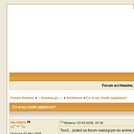
Forum archiwalne,
Forum Kotatsu
»
:: Kotatsu.pl ::..
»
Archiwum
»
Co w tej chwili oglądacie?
Co w tej chwili oglądacie?
wa-totem
Wysłany: 02-03-2006, 20:38
┐(￣ー￣)┌
TooS... jesteś na forum należącym do anime.t
Dołączył: 03 Mar 2005