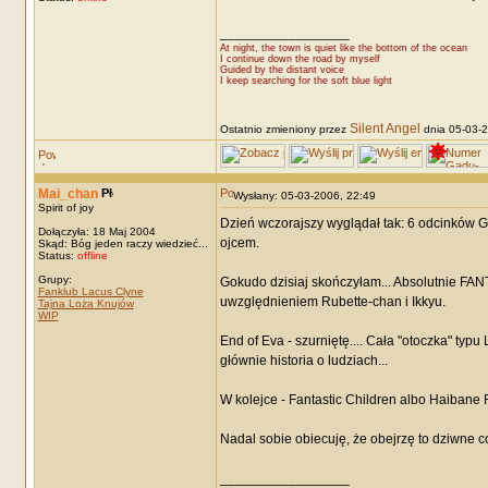
_________________
At night, the town is quiet like the bottom of the ocean
I continue down the road by myself
Guided by the distant voice
I keep searching for the soft blue light
Silent Angel
Ostatnio zmieniony przez
dnia 05-03-20
Mai_chan
Wysłany: 05-03-2006, 22:49
Spirit of joy
Dzień wczorajszy wyglądał tak: 6 odcinków G
Dołączyła: 18 Maj 2004
ojcem.
Skąd: Bóg jeden raczy wiedzieć...
Status:
offline
Grupy:
Gokudo dzisiaj skończyłam... Absolutnie F
Fanklub Lacus Clyne
uwzględnieniem Rubette-chan i Ikkyu.
Tajna Loża Knujów
WIP
End of Eva - szurniętę.... Cała "otoczka" typu
głównie historia o ludziach...
W kolejce - Fantastic Children albo Haibane R
Nadal sobie obiecuję, że obejrzę to dziwne c
_________________