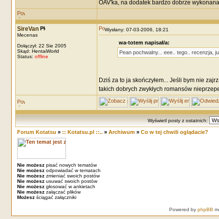
OAV'ka, na dodatek bardzo dobrze wykonana
SireVan
Wysłany: 07-03-2006, 18:21
Mecenas
wa-totem napisał/a:
Dołączył: 22 Sie 2005
Skąd: HentaiWorld
Pean pochwalny... eee.. tego.. recenzja, j
Status:
offline
Dziś za to ja skończyłem... Jeśli bym nie zajr
takich dobrych zwykłych romansów nieprzepeł
Wyświetl posty z ostatnich:
Forum Kotatsu
»
:: Kotatsu.pl ::..
»
Archiwum
»
Co w tej chwili oglądacie?
Nie możesz
pisać nowych tematów
Nie możesz
odpowiadać w tematach
Nie możesz
zmieniać swoich postów
Nie możesz
usuwać swoich postów
Nie możesz
głosować w ankietach
Nie możesz
załączać plików
Możesz
ściągać załączniki
Powered by
phpBB
mo