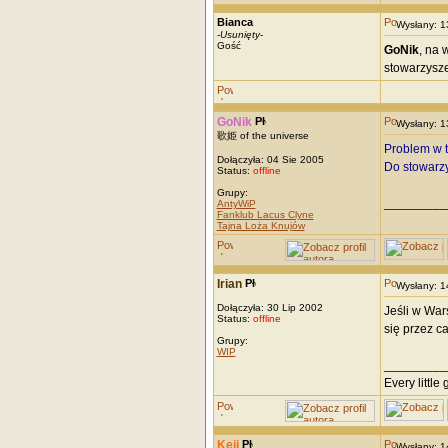
Bianca
Wysłany: 
-
Usunięty
-
Gość
GoNik
, na 
stowarzyszen
GoNik
Wysłany: 
歌姫 of the universe
Problem w 
Dołączyła: 04 Sie 2005
Do stowarz
Status:
offline
Grupy:
_________
AntyWiP
Fanklub Lacus Clyne
Tajna Loża Knujów
Irian
Wysłany: 
Dołączyła: 30 Lip 2002
Jeśli w War
Status:
offline
się przez c
Grupy:
WIP
_________
Every little g
Keii
Wysłany: 