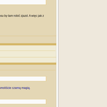
u by tam robić zjazd. A więc jak z
 smoliście czarną magią.