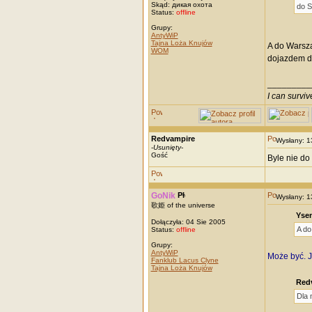
Skąd: дикая охота
do S
Status:
offline
Grupy:
AntyWiP
Tajna Loża Knujów
A do Warsza
WOM
dojazdem 
_________
I can survi
Redvampire
Wysłany: 
-
Usunięty
-
Gość
Byle nie do
GoNik
Wysłany: 
歌姫 of the universe
Ysen
Dołączyła: 04 Sie 2005
A d
Status:
offline
Grupy:
AntyWiP
Może być. J
Fanklub Lacus Clyne
Tajna Loża Knujów
Redv
Dla 