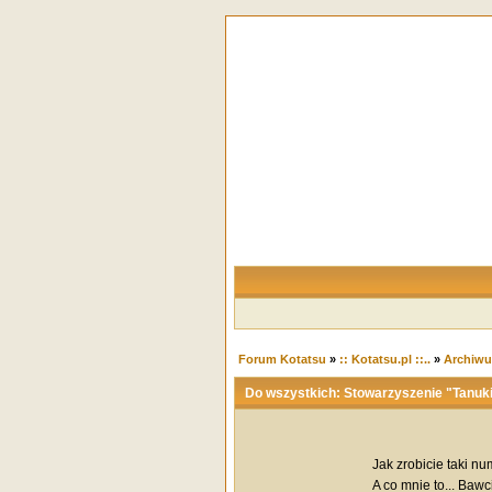
Forum Kotatsu
»
:: Kotatsu.pl ::..
»
Archiw
Do wszystkich: Stowarzyszenie "Tanuk
Jak zrobicie taki nu
A co mnie to... Bawc