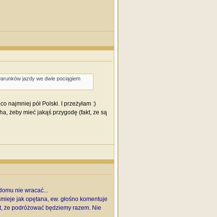
 warunków jazdy we dwie pociągiem
 najmniej pół Polski. I przeżyłam :)
ha, żeby mieć jakąś przygodę (fakt, ze są
 domu nie wracać...
śmieje jak opętana, ew. głośno komentuje
 jest, że podróżować będziemy razem. Nie