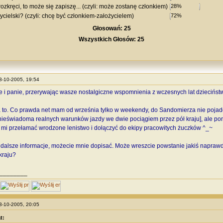
ozkręci, to może się zapiszę... (czyli: może zostanę członkiem)
ycielski? (czyli: chcę być członkiem-założycielem)
Głosowań: 25
Wszystkich Głosów: 25
13-10-2005, 19:54
e i panie, przerywając wasze nostalgiczne wspomnienia z wczesnych lat dzieciństw
a to. Co prawda net mam od września tylko w weekendy, do Sandomierza nie pojadę 
nieświadoma realnych warunków jazdy we dwie pociągiem przez pół kraju], ale p
 mi przełamać wrodzone lenistwo i dołączyć do ekipy pracowitych żuczków ^_~
dalsze informacje, możecie mnie dopisać. Może wreszcie powstanie jakiś napraw
raju?
________
13-10-2005, 20:05
t: