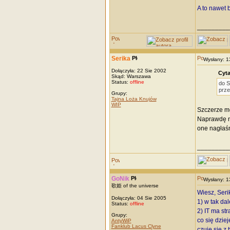
A to nawet b
_________
Serika
Wysłany: 
Dołączyła: 22 Sie 2002
Cyta
Skąd: Warszawa
Status:
offline
do S
prze
Grupy:
Tajna Loża Knujów
WIP
Szczerze mó
Naprawdę ni
one nagłaśn
_________
GoNik
Wysłany: 
歌姫 of the universe
Wiesz, Seri
Dołączyła: 04 Sie 2005
1) w tak da
Status:
offline
2) IT ma st
Grupy:
co się dziej
AntyWiP
Fanklub Lacus Clyne
czuję się z 