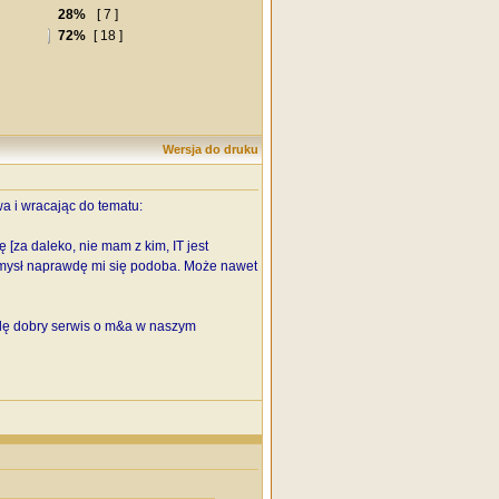
28%
[ 7 ]
72%
[ 18 ]
Wersja do druku
a i wracając do tematu:
[za daleko, nie mam z kim, IT jest
omysł naprawdę mi się podoba. Może nawet
dę dobry serwis o m&a w naszym