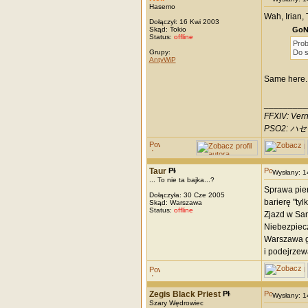
Hasemo
Wah, Irian, 
Dołączył: 16 Kwi 2003
Skąd: Tokio
GoNi
Status:
offline
Prob
Grupy:
Do s
AntyWiP
Same here.
_________
FFXIV: Vern
PSO2: ハセモ
Taur
Wysłany: 
... To nie ta bajka...?
Sprawa pier
Dołączyła: 30 Cze 2005
barierę "ty
Skąd: Warszawa
Status:
offline
Zjazd w San
Niebezpiec
Warszawa ge
i podejrzew
Zegis Black Priest
Wysłany: 
Szary Wędrowiec