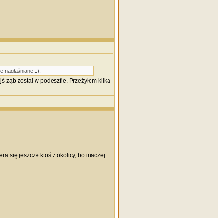
 nagłaśniane...).
yjś ząb zostal w podeszfie. Przeżyłem kilka
a się jeszcze ktoś z okolicy, bo inaczej