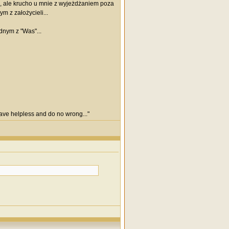
ać, ale krucho u mnie z wyjeżdżaniem poza
m z założycieli...
ednym z "Was"...
 save helpless and do no wrong..."