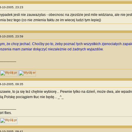
13-10-2005, 23:23
wypadek jesli nie zauwazylas - obecnosc na zjezdzie jest mile widziana, ale nie je
ia bez tego (co nie zmienia faktu ze im wiecej ludzi tym lepiej)
13-10-2005, 23:59
tym, że
chcę
jechać. Choćby po to, żeby poznać tych wszystkich zjenociałych zapa
yszenia mam zamiar dołączyć niezależnie od żadnych wyjazdów.
________
14-10-2005, 09:35
szawie, to ja się też chętnie wybiorę... Pewnie tylko na dzień, może dwa, ale wp
ałą Polskę pociągiem tłuc nie będę... _^_
________
irl flies.
14-10-2005, 09:41