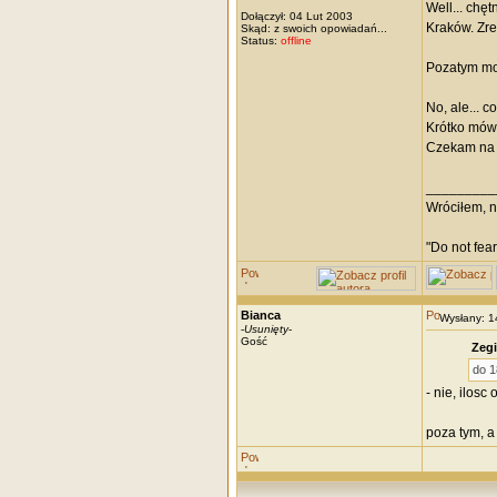
Well... chę
Dołączył: 04 Lut 2003
Kraków. Zre
Skąd: z swoich opowiadań...
Status:
offline
Pozatym może
No, ale... c
Krótko mów
Czekam na 
_________
Wróciłem, ni
"Do not fear
Bianca
Wysłany: 
-
Usunięty
-
Gość
Zegi
do 1
- nie, ilosc
poza tym, a 