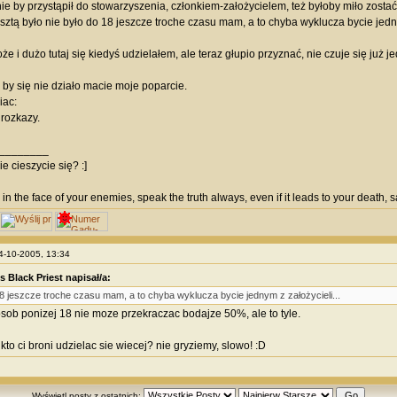
tnie by przystąpił do stowarzyszenia, członkiem-założycielem, też byłoby miło zost
sztą było nie było do 18 jeszcze troche czasu mam, a to chyba wyklucza bycie jedny
 i dużo tutaj się kiedyś udzielałem, ale teraz głupio przyznać, nie czuje się już j
o by się nie działo macie moje poparcie.
iac:
rozkazy.
________
e cieszycie się? :]
 in the face of your enemies, speak the truth always, even if it leads to your death,
14-10-2005, 13:34
s Black Priest napisał/a:
8 jeszcze troche czasu mam, a to chyba wyklucza bycie jednym z założycieli...
 osob ponizej 18 nie moze przekraczac bodajze 50%, ale to tyle.
kto ci broni udzielac sie wiecej? nie gryziemy, slowo! :D
Wyświetl posty z ostatnich: