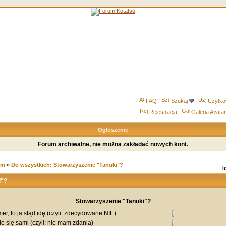
FAQ
Szukaj
Użytko
Rejestracja
Galeria Avata
Ogłoszenie
Forum archiwalne, nie można zakładać nowych kont.
um
»
Do wszystkich: Stowarzyszenie "Tanuki"?
I
i"?
Stowarzyszenie "Tanuki"?
mer, to ja stąd idę (czyli: zdecydowane NIE)
ie się sami (czyli: nie mam zdania)