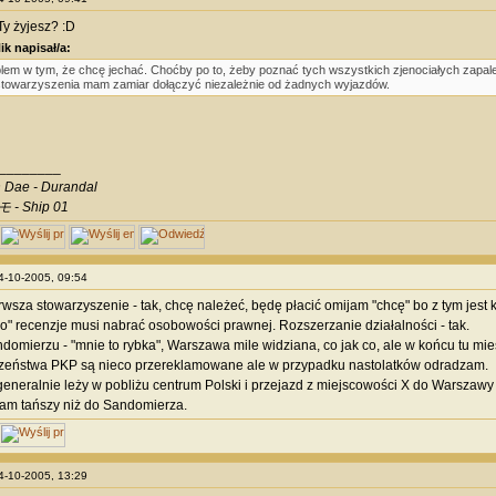
Ty żyjesz? :D
k napisał/a:
lem w tym, że chcę jechać. Choćby po to, żeby poznać tych wszystkich zjenociałych zapal
towarzyszenia mam zamiar dołączyć niezależnie od żadnych wyjazdów.
________
 Dae - Durandal
 - Ship 01
14-10-2005, 09:54
wsza stowarzyszenie - tak, chcę należeć, będę płacić omijam "chcę" bo z tym jest 
lko" recenzje musi nabrać osobowości prawnej. Rozszerzanie działalności - tak.
domierzu - "mnie to rybka", Warszawa mile widziana, co jak co, ale w końcu tu mi
zeństwa PKP są nieco przereklamowane ale w przypadku nastolatków odradzam.
neralnie leży w pobliżu centrum Polski i przejazd z miejscowości X do Warszawy 
am tańszy niż do Sandomierza.
14-10-2005, 13:29