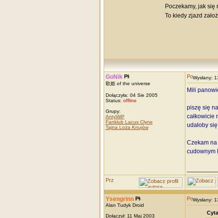
Poczekamy, jak się r
To kiedy zjazd założ
GoNik
Wysłany: 
歌姫 of the universe
Mili panowi
Dołączyła: 04 Sie 2005
Status:
offline
piszę się n
Grupy:
całkowicie 
AntyWiP
Fanklub Lacus Clyne
udałoby się
Tajna Loża Knujów
Czekam na 
cudownym k
_________
Ysengrinn
Wysłany: 
Alan Tudyk Droid
Cyta
Dołączył: 11 Maj 2003