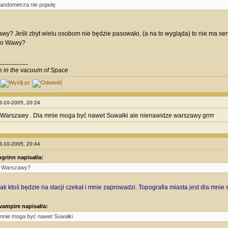
andomierza nie pojadę
wy? Jeśli zbyt wielu osobom nie będzie pasowało, (a na to wygląda) to nie ma sens
do Wawy?
________
ve in the vacuum of Space
13-10-2005, 20:24
 Warszawy . Dla mnie moga być nawet Suwałki ale nienawidze warszawy grrrr
13-10-2005, 20:44
grinn napisał/a:
o Warszawy?
ak ktoś będzie na stacji czekał i mnie zaprowadzi. Topografia miasta jest dla mnie
ampire napisał/a:
mnie moga być nawet Suwałki