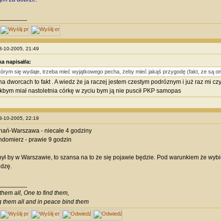
________
13-10-2005, 21:49
ka napisał/a:
tórym się wydaje, trzeba mieć wyjątkowego pecha, żeby mieć jakąś przygodę (fakt, ze są one
na dworcach to fakt . A wiedz że ja raczej jestem czestym podróznym i już raz mi cz
akbym miał nastoletnia córkę w zyciu bym ją nie puscił PKP samopas
13-10-2005, 22:19
nań-Warszawa - niecałe 4 godziny
domierz - prawie 9 godzin
 był by w Warszawie, to szansa na to że się pojawie będzie. Pod warunkiem że wybier
idzę.
________
them all, One to find them,
g them all and in peace bind them