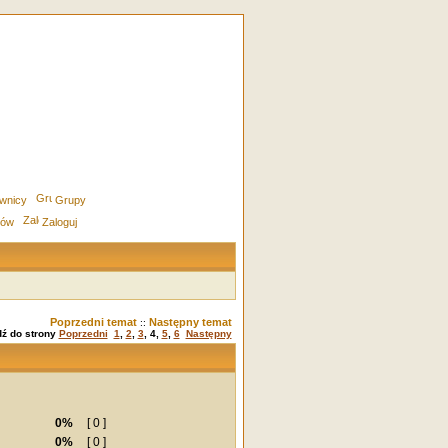
wnicy
Grupy
rów
Zaloguj
Poprzedni temat
Następny temat
::
dź do strony
Poprzedni
1
,
2
,
3
,
4
,
5
,
6
Następny
0%
[ 0 ]
0%
[ 0 ]