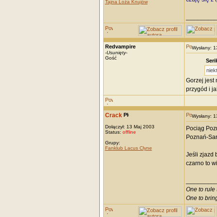
Tajna Loża Knujów
_________
Redvampire
Wysłany: 
-
Usunięty
-
Gość
Seri
niek
Gorzej jest 
przygód i j
Crack
Wysłany: 
Dołączył: 13 Maj 2003
Pociąg Poz
Status:
offline
Poznań-San
Grupy:
Fanklub Lacus Clyne
Jeśli zjazd
czarno to w
_________
One to rule 
One to brin