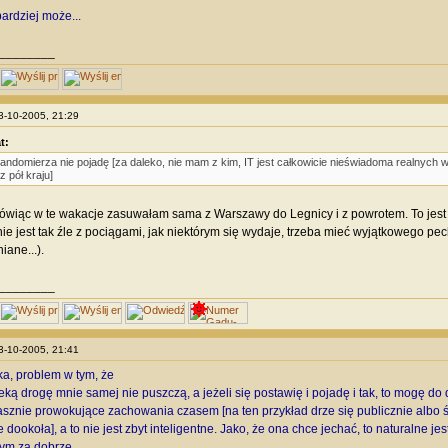
ardziej może...
________
13-10-2005, 21:29
t:
andomierza nie pojadę [za daleko, nie mam z kim, IT jest całkowicie nieświadoma realnych
z pół kraju]
wiąc w te wakacje zasuwałam sama z Warszawy do Legnicy i z powrotem. To jest co
e jest tak źle z pociągami, jak niektórym się wydaje, trzeba mieć wyjątkowego pec
iane...).
________
13-10-2005, 21:41
ka, problem w tym, że
leką drogę mnie samej nie puszczą, a jeżeli się postawię i pojadę i tak, to mogę do
rasznie prowokujące zachowania czasem [na ten przykład drze się publicznie albo 
e dookoła], a to nie jest zbyt inteligentne. Jako, że ona chce jechać, to naturalne
tym za dobrze.