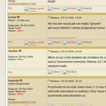
Grupy:
dzięki
Samotnia złośliwych Trolli
Issina
Wysłany: 29-10-2008, 14:06
Dante.. I'll miss you
Nie ma tam raczej jak cos wątku "grzywki"
Dołączyła: 29 Paź 2008
ale masz hikimori i niezły (oryginalny) humor 
Skąd: Łódź
Status:
offline
_________________
VanDer
Wysłany: 29-10-2008, 16:06
Dołączył: 28 Paź 2008
Wiem ze już o tym pisałem ale chciałem sie za
Status:
offline
oprocz Sumomomo momomo, Ranma 1/2 i Tenj
sztukami walki.
kokodin
Wysłany: 29-10-2008, 18:16
evilest fangirl inside
Przychodzi mi na myśl Jubei-chan 1 i 2 oraz
Dołączył: 25 Paź 2007
odrzuciło (nie byłem w nastroju). Oraz maze 
Skąd: Nałeczów
Status:
offline
przemawia zdecydowanie za.
Grupy:
Samotnia złośliwych Trolli