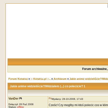
Forum archiwalne,
Forum Kotatsu
»
:: Kotatsu.pl ::..
»
Archiwum
»
Jakie anime widzieliście?/Widzi
Jakie anime widzieliście?/Widziałem (...) co polecicie? 1
VanDer
Wysłany: 28-10-2008, 17:43
Dołączył: 28 Paź 2008
Cześc! Czy moglby mi ktoś polecic cos w klima
Status:
offline