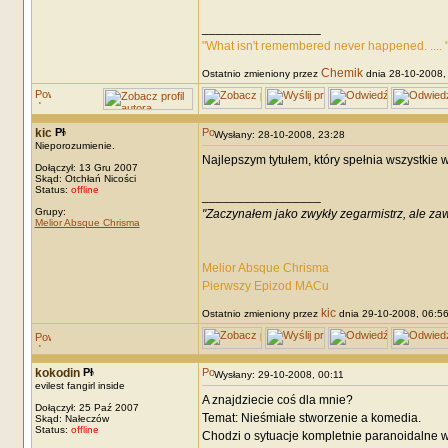
_________________
"What isn't remembered never happened. .... 
Chemik
Ostatnio zmieniony przez
dnia 28-10-2008, 
kic
Wysłany: 28-10-2008, 23:28
Nieporozumienie.
Najlepszym tytułem, który spełnia wszystkie 
Dołączył: 13 Gru 2007
Skąd: Otchłań Nicości
Status:
offline
_________________
Grupy:
"Zaczynałem jako zwykły zegarmistrz, ale za
Melior Absque Chrisma
Melior Absque Chrisma
Pierwszy Epizod MACu
kic
Ostatnio zmieniony przez
dnia 29-10-2008, 06:56,
kokodin
Wysłany: 29-10-2008, 00:11
evilest fangirl inside
A znajdziecie coś dla mnie?
Dołączył: 25 Paź 2007
Temat: Nieśmiałe stworzenie a komedia.
Skąd: Nałeczów
Status:
offline
Chodzi o sytuacje kompletnie paranoidalne w