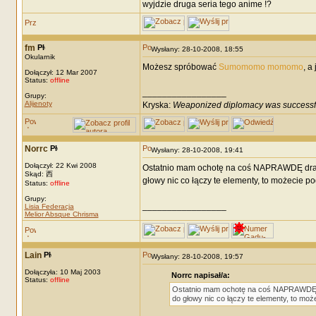
wyjdzie druga seria tego anime !?
fm
Wysłany: 28-10-2008, 18:55
Okularnik
Możesz spróbować
Sumomomo momomo
, a
Dołączył: 12 Mar 2007
Status:
offline
_________________
Grupy:
Alijenoty
Kryska:
Weaponized diplomacy was successf
Norrc
Wysłany: 28-10-2008, 19:41
Dołączył: 22 Kwi 2008
Ostatnio mam ochotę na coś NAPRAWDĘ dramat
Skąd: 西
głowy nic co łączy te elementy, to możecie p
Status:
offline
Grupy:
_________________
Lisia Federacja
Melior Absque Chrisma
Lain
Wysłany: 28-10-2008, 19:57
Dołączyła: 10 Maj 2003
Norrc napisał/a:
Status:
offline
Ostatnio mam ochotę na coś NAPRAWDĘ dr
do głowy nic co łączy te elementy, to mo