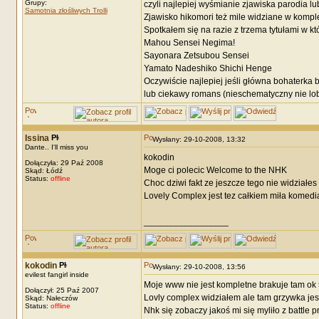
Grupy:
czyli najlepiej wyśmianie zjawiska parodia l
Samotnia złośliwych Trolli
Zjawisko hikomori też mile widziane w kompl
Spotkałem się na razie z trzema tytułami w kt
Mahou Sensei Negima!
Sayonara Zetsubou Sensei
Yamato Nadeshiko Shichi Henge
Oczywiście najlepiej jeśli główna bohaterka
lub ciekawy romans (nieschematyczny nie lob
Issina
Wysłany: 29-10-2008, 13:32
Dante.. I'll miss you
kokodin
Dołączyła: 29 Paź 2008
Moge ci polecic Welcome to the NHK
Skąd: Łódź
Status:
offline
Choc dziwi fakt ze jeszcze tego nie widziałes
Lovely Complex jest tez całkiem miła komed
_________________
kokodin
Wysłany: 29-10-2008, 13:56
evilest fangirl inside
Moje www nie jest kompletne brakuje tam ok 5
Dołączył: 25 Paź 2007
Lovly complex widziałem ale tam grzywka jes
Skąd: Nałeczów
Status:
offline
Nhk się zobaczy jakoś mi się myliło z battle 