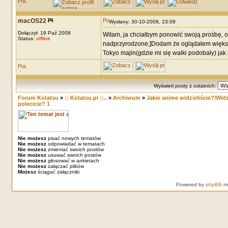
macOS22
Wysłany: 30-10-2008, 23:08
Dołączył: 19 Paź 2008
Witam, ja chciałbym ponowić swoją prośbę, o
Status:
offline
nadprzyrodzone;]Dodam że oglądałem więks
Tokyo majin(gdzie mi się walki podobały) jak 
Wyświetl posty z ostatnich:
Forum Kotatsu
»
:: Kotatsu.pl ::..
»
Archiwum
»
Jakie anime widzieliście?/Widzi
polecicie? 1
Nie możesz
pisać nowych tematów
Nie możesz
odpowiadać w tematach
Nie możesz
zmieniać swoich postów
Nie możesz
usuwać swoich postów
Nie możesz
głosować w ankietach
Nie możesz
załączać plików
Możesz
ściągać załączniki
Powered by
phpBB
mo