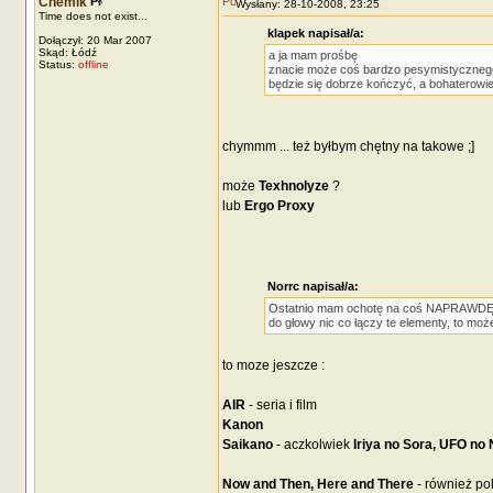
Chemik
Wysłany: 28-10-2008, 23:25
Time does not exist...
klapek napisał/a:
Dołączył: 20 Mar 2007
Skąd: Łódź
a ja mam prośbę
Status:
offline
znacie może coś bardzo pesymistycznego
będzie się dobrze kończyć, a bohaterowie
chymmm ... też byłbym chętny na takowe ;]
może
Texhnolyze
?
lub
Ergo Proxy
Norrc napisał/a:
Ostatnio mam ochotę na coś NAPRAWDĘ dr
do głowy nic co łączy te elementy, to mo
to moze jeszcze :
AIR
- seria i film
Kanon
Saikano
- aczkolwiek
Iriya no Sora, UFO no
Now and Then, Here and There
- również po