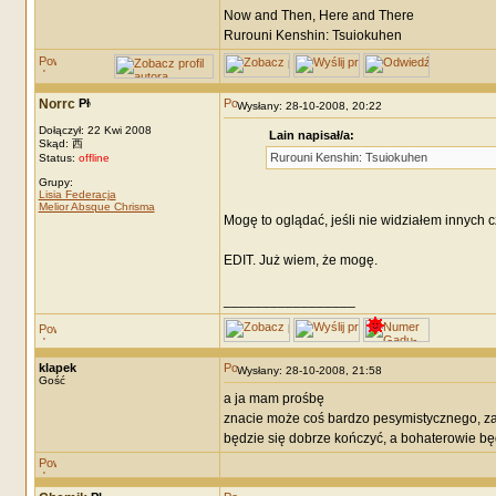
Now and Then, Here and There
Rurouni Kenshin: Tsuiokuhen
Norrc
Wysłany: 28-10-2008, 20:22
Dołączył: 22 Kwi 2008
Lain napisał/a:
Skąd: 西
Rurouni Kenshin: Tsuiokuhen
Status:
offline
Grupy:
Lisia Federacja
Melior Absque Chrisma
Mogę to oglądać, jeśli nie widziałem innych c
EDIT. Już wiem, że mogę.
_________________
klapek
Wysłany: 28-10-2008, 21:58
Gość
a ja mam prośbę
znacie może coś bardzo pesymistycznego, za
będzie się dobrze kończyć, a bohaterowie będ