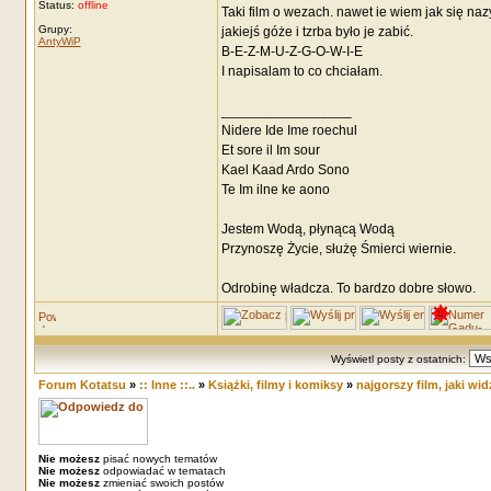
Status:
offline
Taki film o wezach. nawet ie wiem jak się naz
Grupy:
jakiejś góże i tzrba było je zabić.
AntyWiP
B-E-Z-M-U-Z-G-O-W-I-E
I napisalam to co chciałam.
_________________
Nidere Ide Ime roechul
Et sore il Im sour
Kael Kaad Ardo Sono
Te Im ilne ke aono
Jestem Wodą, płynącą Wodą
Przynoszę Życie, służę Śmierci wiernie.
Odrobinę władcza. To bardzo dobre słowo.
Wyświetl posty z ostatnich:
Forum Kotatsu
»
:: Inne ::..
»
Książki, filmy i komiksy
»
najgorszy film, jaki widz
Nie możesz
pisać nowych tematów
Nie możesz
odpowiadać w tematach
Nie możesz
zmieniać swoich postów