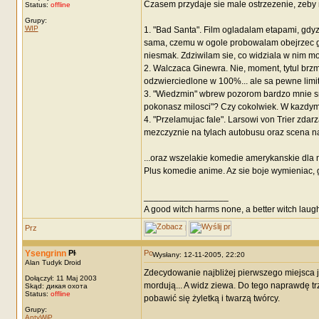
Czasem przydaje sie male ostrzezenie, zeby ni
Status:
offline
Grupy:
WIP
1. "Bad Santa". Film ogladalam etapami, gdyz
sama, czemu w ogole probowalam obejrzec go
niesmak. Zdziwilam sie, co widziala w nim moj
2. Walczaca Ginewra. Nie, moment, tytul brz
odzwierciedlone w 100%... ale sa pewne limity
3. "Wiedzmin" wbrew pozorom bardzo mnie smies
pokonasz milosci"? Czy cokolwiek. W kazdym b
4. "Przelamujac fale". Larsowi von Trier zdar
mezczyznie na tylach autobusu oraz scena na 
...oraz wszelakie komedie amerykanskie dla na
Plus komedie anime. Az sie boje wymieniac, g
_________________
A good witch harms none, a better witch laugh
Ysengrinn
Wysłany: 12-11-2005, 22:20
Alan Tudyk Droid
Zdecydowanie najbliżej pierwszego miejsca jes
Dołączył: 11 Maj 2003
mordują... A widz ziewa. Do tego naprawdę t
Skąd: дикая охота
Status:
offline
pobawić się żyletką i twarzą twórcy.
Grupy:
AntyWiP