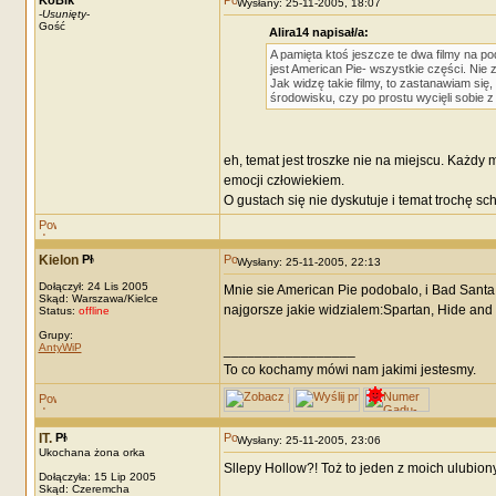
KoBik
Wysłany: 25-11-2005, 18:07
-
Usunięty
-
Gość
Alira14 napisał/a:
A pamięta ktoś jeszcze te dwa filmy na p
jest American Pie- wszystkie części. Nie 
Jak widzę takie filmy, to zastanawiam si
środowisku, czy po prostu wycięli sobie z
eh, temat jest troszke nie na miejscu. Każdy 
emocji człowiekiem.
O gustach się nie dyskutuje i temat trochę sc
Kielon
Wysłany: 25-11-2005, 22:13
Dołączył: 24 Lis 2005
Mnie sie American Pie podobalo, i Bad Santa 
Skąd: Warszawa/Kielce
najgorsze jakie widzialem:Spartan, Hide and
Status:
offline
Grupy:
AntyWiP
_________________
To co kochamy mówi nam jakimi jestesmy.
IT.
Wysłany: 25-11-2005, 23:06
Ukochana żona orka
Sllepy Hollow?! Toż to jeden z moich ulubiony
Dołączyła: 15 Lip 2005
Skąd: Czeremcha