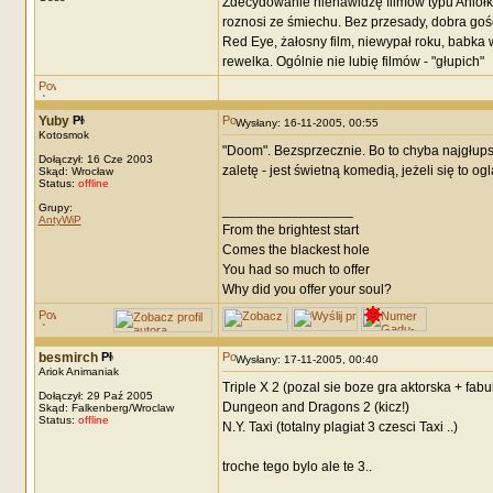
Zdecydowanie nienawidzę filmów typu Aniołki 
roznosi ze śmiechu. Bez przesady, dobra gość 
Red Eye, żałosny film, niewypał roku, babka 
rewelka. Ogólnie nie lubię filmów - "głupich"
Yuby
Wysłany: 16-11-2005, 00:55
Kotosmok
"Doom". Bezsprzecznie. Bo to chyba najgłupszy
Dołączył: 16 Cze 2003
zaletę - jest świetną komedią, jeżeli się to 
Skąd: Wrocław
Status:
offline
Grupy:
_________________
AntyWiP
From the brightest start
Comes the blackest hole
You had so much to offer
Why did you offer your soul?
besmirch
Wysłany: 17-11-2005, 00:40
Ariok Animaniak
Triple X 2 (pozal sie boze gra aktorska + fabu
Dołączył: 29 Paź 2005
Dungeon and Dragons 2 (kicz!)
Skąd: Falkenberg/Wroclaw
Status:
offline
N.Y. Taxi (totalny plagiat 3 czesci Taxi ..)
troche tego bylo ale te 3..