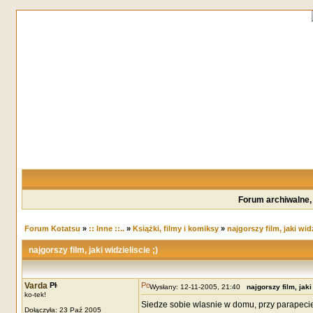
Forum archiwalne,
Forum Kotatsu
»
:: Inne ::..
»
Książki, filmy i komiksy
»
najgorszy film, jaki widz
najgorszy film, jaki widzieliscie ;)
Varda
Wysłany: 12-11-2005, 21:40
najgorszy film, jaki 
ko-tek!
Siedze sobie wlasnie w domu, przy parapecie
Dołączyła: 23 Paź 2005