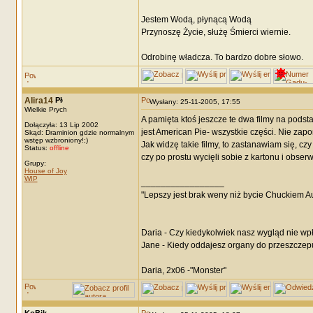
Jestem Wodą, płynącą Wodą
Przynoszę Życie, służę Śmierci wiernie.
Odrobinę władcza. To bardzo dobre słowo.
Alira14
Wysłany: 25-11-2005, 17:55
Wielkie Prych
A pamięta ktoś jeszcze te dwa filmy na pods
Dołączyła: 13 Lip 2002
jest American Pie- wszystkie części. Nie zap
Skąd: Draminion gdzie normalnym
wstęp wzbroniony!;)
Jak widzę takie filmy, to zastanawiam się, 
Status:
offline
czy po prostu wycięli sobie z kartonu i obser
Grupy:
House of Joy
WIP
_________________
"Lepszy jest brak weny niż bycie Chuckiem 
Daria - Czy kiedykolwiek nasz wygląd nie wp
Jane - Kiedy oddajesz organy do przeszczepu
Daria, 2x06 -"Monster"