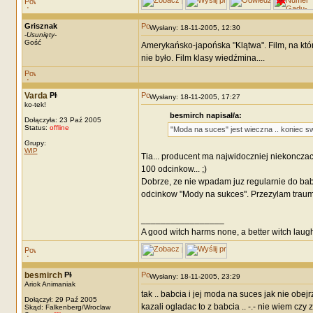
Grisznak
Wysłany: 18-11-2005, 12:30
-
Usunięty
-
Gość
Amerykańsko-japońska "Klątwa". Film, na kt
nie było. Film klasy wiedźmina....
Varda
Wysłany: 18-11-2005, 17:27
ko-tek!
besmirch napisał/a:
Dołączyła: 23 Paź 2005
Status:
offline
"Moda na suces" jest wieczna .. koniec sw
Grupy:
WIP
Tia... producent ma najwidoczniej niekonczac
100 odcinkow... ;)
Dobrze, ze nie wpadam juz regularnie do babc
odcinkow "Mody na sukces". Przezylam traum
_________________
A good witch harms none, a better witch laugh
besmirch
Wysłany: 18-11-2005, 23:29
Ariok Animaniak
tak .. babcia i jej moda na suces jak nie obe
Dołączył: 29 Paź 2005
kazali ogladac to z babcia .. -.- nie wiem cz
Skąd: Falkenberg/Wroclaw