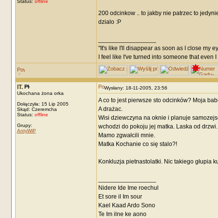
Status:
offline
200 odcinkow .. to jakby nie patrzec to jedyn
dzialo :P
_________________
"It's like I'll disappear as soon as I close my e
I feel like I've turned into someone that even I
IT.
Wysłany: 18-11-2005, 23:56
Ukochana żona orka
A co to jest pierwsze sto odcinków? Moja bab
Dołączyła: 15 Lip 2005
A drażac.
Skąd: Czeremcha
Status:
offline
Wisi dziewczyna na oknie i planuje samozejs
Grupy:
wchodzi do pokoju jej matka. Laska od drzwi.
AntyWiP
Mamo zgwałcili mnie.
Matka Kochanie co się stalo?!
Konkluzja pietnastolatki. Nic takiego głupia ku
_________________
Nidere Ide Ime roechul
Et sore il Im sour
Kael Kaad Ardo Sono
Te Im ilne ke aono