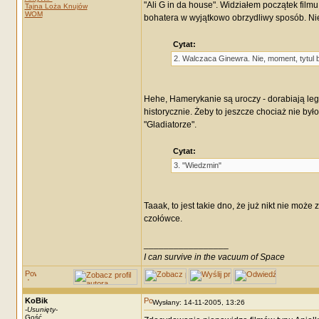
"Ali G in da house". Widziałem początek fil
Tajna Loża Knujów
WOM
bohatera w wyjątkowo obrzydliwy sposób. Ni
Cytat:
2. Walczaca Ginewra. Nie, moment, tytul b
Hehe, Hamerykanie są uroczy - dorabiają le
historycznie. Żeby to jeszcze chociaż nie było 
"Gladiatorze".
Cytat:
3. "Wiedzmin"
Taaak, to jest takie dno, że już nikt nie moż
czołówce.
_________________
I can survive in the vacuum of Space
KoBik
Wysłany: 14-11-2005, 13:26
-
Usunięty
-
Gość