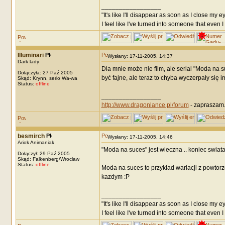
_________________
"It's like I'll disappear as soon as I close my e
I feel like I've turned into someone that even I
Illuminari
Wysłany: 17-11-2005, 14:37
Dark lady
Dla mnie może nie film, ale serial "Moda na
Dołączyła: 27 Paź 2005
być fajne, ale teraz to chyba wyczerpały się 
Skąd: Krynn, serio Wa-wa
Status:
offline
_________________
http://www.dragonlance.pl/forum
- zapraszam
besmirch
Wysłany: 17-11-2005, 14:46
Ariok Animaniak
"Moda na suces" jest wieczna .. koniec swiata
Dołączył: 29 Paź 2005
Skąd: Falkenberg/Wroclaw
Status:
offline
Moda na suces to przyklad wariacji z powtorze
kazdym :P
_________________
"It's like I'll disappear as soon as I close my e
I feel like I've turned into someone that even I