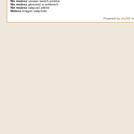
Nie możesz
usuwać swoich postów
Nie możesz
głosować w ankietach
Nie możesz
załączać plików
Możesz
ściągać załączniki
Powered by
phpBB
mo