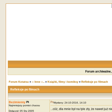
Forum archiwalne,
Forum Kotatsu
»
:: Inne ::..
»
Książki, filmy i komiksy
»
Refleksje po filmach
Refleksje po filmach
Bezimienny
Wysłany: 24-10-2016, 14:10
Najmniejszy pomiot chaosu
...cóż, dla mnie był na tyle zły, że nawet już n
Dołączył: 05 Sty 2005