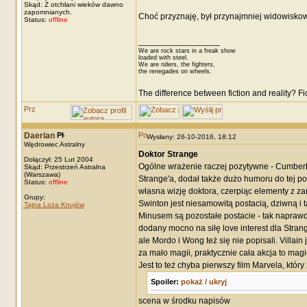
Skąd: Z otchłani wieków dawno
zapomnianych.
Choć przyznaję, był przynajmniej widowisko
Status:
offline
_________________
We are rock stars in a freak show
loaded with steel.
We are riders, the fighters,
the renegades on wheels.
The difference between fiction and reality? F
Daerian
Wysłany: 26-10-2016, 18:12
Wędrowiec Astralny
Doktor Strange
Dołączył: 25 Lut 2004
Ogólne wrażenie raczej pozytywne - Cumberbat
Skąd: Przestrzeń Astralna
(Warszawa)
Strange'a, dodał także dużo humoru do tej pos
Status:
offline
własna wizję doktora, czerpiąc elementy z za
Grupy:
Swinton jest niesamowitą postacią, dziwną i 
Tajna Loża Knujów
Minusem są pozostałe postacie - tak naprawd
dodany mocno na siłę love interest dla Stra
ale Mordo i Wong też się nie popisali. Villain
za mało magii, praktycznie cała akcja to magic
Jest to też chyba pierwszy film Marvela, któr
Spoiler:
pokaż / ukryj
scena w środku napisów