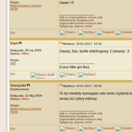
Grupy:
Aaaw <3
Melior Absque Chrisma
WOM
_________________
Gdy w czarsmutśleniu cichym stał,
Płomiennooki Dżabbersmok
Zagrzmudnił pośród srożnych skał,
Sapgulcząc poprzez mrok!
Irian
Wysłany: 10-01-2017, 15:39
Dołączyła: 30 Lip 2002
Dawaj, Sas, fanfik retellingowy. Czekamy. :3
Status:
offline
Grupy:
_________________
WIP
Every little girl flies.
Sasayaki
Wysłany: 10-01-2017, 20:58
Dżabbersmok
To by niestety wymagało ode mnie czytania 
Dołączyła: 22 Maj 2009
mniej niż cztery miliony.
Status:
offline
Grupy:
Melior Absque Chrisma
_________________
WOM
Gdy w czarsmutśleniu cichym stał,
Płomiennooki Dżabbersmok
Zagrzmudnił pośród srożnych skał,
Sapgulcząc poprzez mrok!