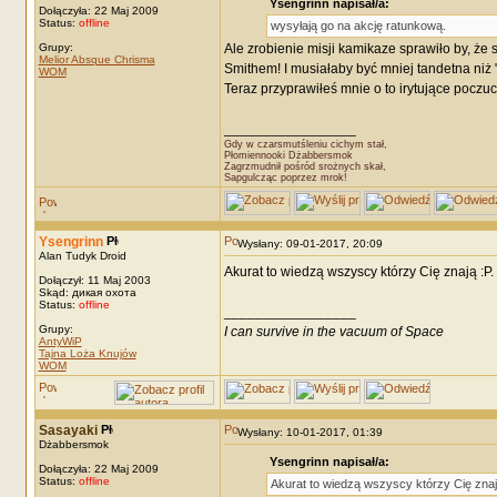
Ysengrinn napisał/a:
Dołączyła: 22 Maj 2009
Status:
offline
wysyłają go na akcję ratunkową.
Grupy:
Ale zrobienie misji kamikaze sprawiło by, że
Melior Absque Chrisma
Smithem! I musiałaby być mniej tandetna niż 
WOM
Teraz przyprawiłeś mnie o to irytujące poczuci
_________________
Gdy w czarsmutśleniu cichym stał,
Płomiennooki Dżabbersmok
Zagrzmudnił pośród srożnych skał,
Sapgulcząc poprzez mrok!
Ysengrinn
Wysłany: 09-01-2017, 20:09
Alan Tudyk Droid
Akurat to wiedzą wszyscy którzy Cię znają :P.
Dołączył: 11 Maj 2003
Skąd: дикая охота
Status:
offline
_________________
Grupy:
I can survive in the vacuum of Space
AntyWiP
Tajna Loża Knujów
WOM
Sasayaki
Wysłany: 10-01-2017, 01:39
Dżabbersmok
Ysengrinn napisał/a:
Dołączyła: 22 Maj 2009
Status:
offline
Akurat to wiedzą wszyscy którzy Cię znaj