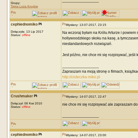
_________________
Grupy:
Tajna Loża Knujów
cephiednomiko
Wysłany: 13-07-2017, 23:15
Dołączyła: 13 Lip 2017
Na wczoraj byłam na Królu Arturze i powiem 
Status:
offline
hollywoodzkiego skoku na kasę, a tymczasem 
niestandardowych rozwiązań.
Jest późno, nie chce mi się rozpisywać, jeśli
_________________
Zapraszam na moją stronę o filmach, książka
http://cioteczka-miko.pl
Crushmaker
Wysłany: 14-07-2017, 22:47
Dołączył: 06 Kwi 2010
nie chce mi się rozpisywać ale zapraszam do li
Status:
offline
_________________
cephiednomiko
Wysłany: 14-07-2017, 23:00