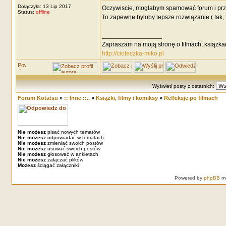
Dołączyła: 13 Lip 2017
Oczywiscie, mogłabym spamować forum i przekl
Status:
offline
To zapewne byloby lepsze rozwiązanie ( tak, 
_________________
Zapraszam na moją stronę o filmach, książka
http://cioteczka-miko.pl
Wyświetl posty z ostatnich:
Forum Kotatsu
»
:: Inne ::..
»
Książki, filmy i komiksy
»
Refleksje po filmach
Nie możesz
pisać nowych tematów
Nie możesz
odpowiadać w tematach
Nie możesz
zmieniać swoich postów
Nie możesz
usuwać swoich postów
Nie możesz
głosować w ankietach
Nie możesz
załączać plików
Możesz
ściągać załączniki
Powered by
phpBB
mo