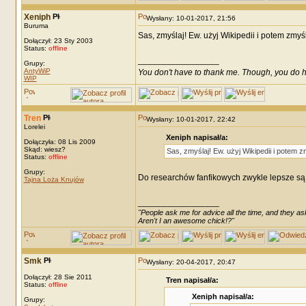
Xeniph
Wysłany: 10-01-2017, 21:56
Buruma
Sas, zmyślaj! Ew. użyj Wikipedii i potem zmyśl
Dołączył: 23 Sty 2003
Status:
offline
_________________
Grupy:
AntyWiP
You don't have to thank me. Though, you do h
WIP
Tren
Wysłany: 10-01-2017, 22:42
Lorelei
Xeniph napisał/a:
Dołączyła: 08 Lis 2009
Skąd: wiesz?
Sas, zmyślaj! Ew. użyj Wikipedii i potem z
Status:
offline
Grupy:
Do researchów fanfikowych zwykle lepsze są 
Tajna Loża Knujów
_________________
"People ask me for advice all the time, and they ask
Aren't I an awesome chick!?"
Smk
Wysłany: 20-04-2017, 20:47
Dołączył: 28 Sie 2011
Tren napisał/a:
Status:
offline
Xeniph napisał/a:
Grupy: