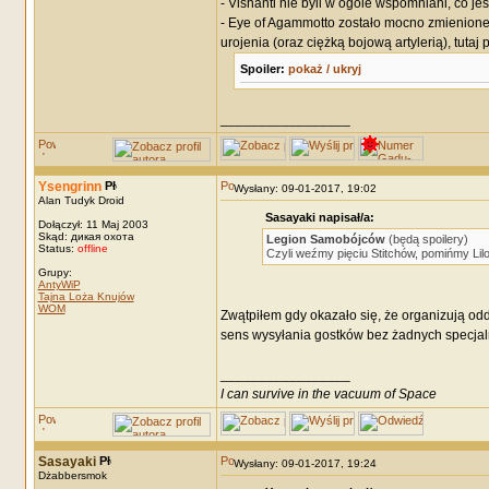
- Vishanti nie byli w ogóle wspomniani, co j
- Eye of Agammotto zostało mocno zmienione 
urojenia (oraz ciężką bojową artylerią), tuta
Spoiler:
pokaż / ukryj
_________________
Ysengrinn
Wysłany: 09-01-2017, 19:02
Alan Tudyk Droid
Sasayaki napisał/a:
Dołączył: 11 Maj 2003
Skąd: дикая охота
Legion Samobójców
(będą spoilery)
Status:
offline
Czyli weźmy pięciu Stitchów, pomińmy Lil
Grupy:
AntyWiP
Tajna Loża Knujów
WOM
Zwątpiłem gdy okazało się, że organizują od
sens wysyłania gostków bez żadnych specjal
_________________
I can survive in the vacuum of Space
Sasayaki
Wysłany: 09-01-2017, 19:24
Dżabbersmok