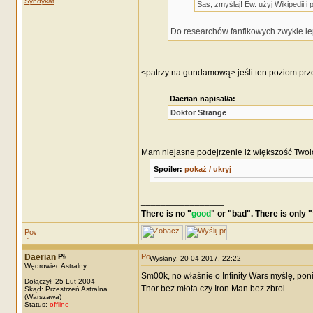
Syndykat
Sas, zmyślaj! Ew. użyj Wikipedii i
Do researchów fanfikowych zwykle lep
<patrzy na gundamową> jeśli ten poziom przek
Daerian napisał/a:
Doktor Strange
Mam niejasne podejrzenie iż większość Twoi
Spoiler:
pokaż / ukryj
_________________
There is no "
good
" or "
bad
". There is only "
Daerian
Wysłany: 20-04-2017, 22:22
Wędrowiec Astralny
Sm00k, no właśnie o Infinity Wars myślę, pon
Dołączył: 25 Lut 2004
Thor bez młota czy Iron Man bez zbroi.
Skąd: Przestrzeń Astralna
(Warszawa)
Status:
offline