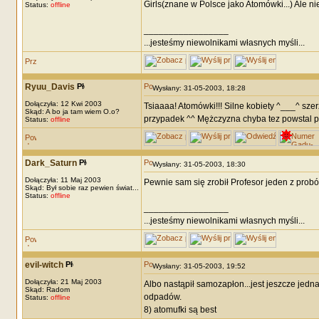
Girls(znane w Polsce jako Atomówki...) Ale ni
Status:
offline
_________________
...jesteśmy niewolnikami własnych myśli...
Ryuu_Davis
Wysłany: 31-05-2003, 18:28
Dołączyła: 12 Kwi 2003
Tsiaaaa! Atomówki!!! Silne kobiety ^___^ szer
Skąd: A bo ja tam wiem O.o?
przypadek ^^ Mężczyzna chyba tez powstal p
Status:
offline
Dark_Saturn
Wysłany: 31-05-2003, 18:30
Dołączyła: 11 Maj 2003
Pewnie sam się zrobił Profesor jeden z probó
Skąd: Był sobie raz pewien świat...
Status:
offline
_________________
...jesteśmy niewolnikami własnych myśli...
evil-witch
Wysłany: 31-05-2003, 19:52
Dołączyła: 21 Maj 2003
Albo nastąpił samozapłon...jest jeszcze jedn
Skąd: Radom
odpadów.
Status:
offline
8) atomufki są best