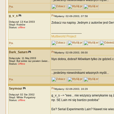
...jesteśmy niewolnikami własnych myśli...
g_v_s
Wysłany: 02-06-2003, 07:58
Dołączył: 13 Kwi 2003
Zobacz na napisy. Jednym z autorów jest Gend
Skąd: Kraków
Status:
offline
_________________
Multiworld Project
Dark_Saturn
Wysłany: 02-06-2003, 08:00
Dołączyła: 11 Maj 2003
Nyo dobra, dobra!! Mówiłam tylko że gdzieś czy
Skąd: Był sobie raz pewien świat...
Status:
offline
_________________
...jesteśmy niewolnikami własnych myśli...
Seymour
Wysłany: 02-06-2003, 16:29
Dołączył: 02 Sie 2002
g_v_s --> "eee... nie wszyscy amerykanie są ź
Skąd: White Purgatory
np. SE Lain mi się bardzo podoba"
Status:
offline
Ee? Serial Experiments Lain? Nawet nie wiedz