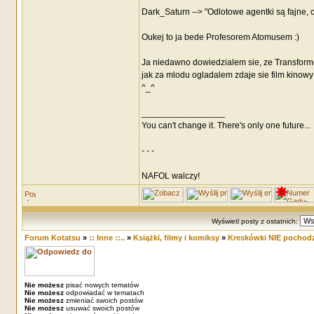
Dark_Saturn --> "Odlotowe agentki są fajne, 
Oukej to ja bede Profesorem Atomusem :)
Ja niedawno dowiedzialem sie, ze Transforme
jak za mlodu ogladalem zdaje sie film kinowy 
^_^
_________________
You can't change it. There's only one future...
- - -
NAFOL walczy!
Wyświetl posty z ostatnich:
Forum Kotatsu
»
:: Inne ::..
»
Książki, filmy i komiksy
»
Kreskówki NIE pochodz
Nie możesz
pisać nowych tematów
Nie możesz
odpowiadać w tematach
Nie możesz
zmieniać swoich postów
Nie możesz
usuwać swoich postów