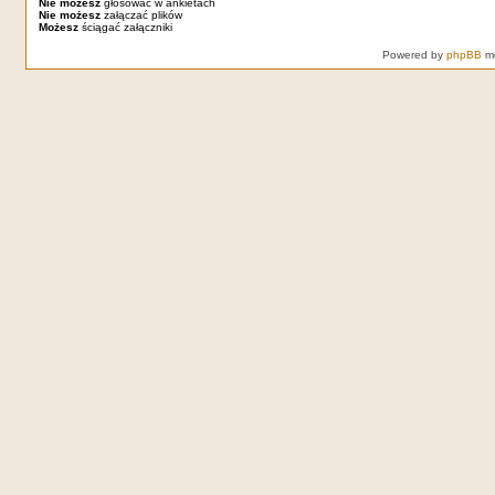
Nie możesz
głosować w ankietach
Nie możesz
załączać plików
Możesz
ściągać załączniki
Powered by
phpBB
mo