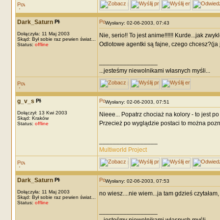
Dark_Saturn
Wysłany: 02-06-2003, 07:43
Dołączyła: 11 Maj 2003
Nie, serio!! To jest anime!!!!!! Kurde...jak zw
Skąd: Był sobie raz pewien świat...
Odlotowe agentki są fajne, czego chcesz?(ja j
Status:
offline
_________________
...jesteśmy niewolnikami własnych myśli...
g_v_s
Wysłany: 02-06-2003, 07:51
Dołączył: 13 Kwi 2003
Nieee... Popatrz chociaż na kolory - to jest 
Skąd: Kraków
Przecież po wyglądzie postaci to można pozna
Status:
offline
_________________
Multiworld Project
Dark_Saturn
Wysłany: 02-06-2003, 07:53
Dołączyła: 11 Maj 2003
no wiesz....nie wiem...ja tam gdzieś czytałam, 
Skąd: Był sobie raz pewien świat...
Status:
offline
_________________