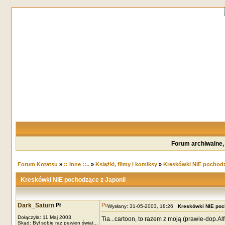
Forum archiwalne,
Forum Kotatsu
»
:: Inne ::..
»
Książki, filmy i komiksy
»
Kreskówki NIE pochodz
Kreskówki NIE pochodzące z Japonii
Dark_Saturn
Wysłany: 31-05-2003, 18:26
Kreskówki NIE poc
Dołączyła: 11 Maj 2003
Tia...cartoon, to razem z moją (prawie-dop.Alfr
Skąd: Był sobie raz pewien świat...