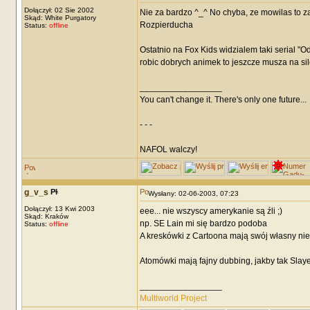
Dołączył: 02 Sie 2002
Nie za bardzo ^_^ No chyba, ze mowilas to za
Skąd: White Purgatory
Rozpierducha
Status:
offline
Ostatnio na Fox Kids widzialem taki serial "O
robic dobrych animek to jeszcze musza na sil
_________________
You can't change it. There's only one future...
- - -
NAFOL walczy!
g_v_s
Wysłany: 02-06-2003, 07:23
Dołączył: 13 Kwi 2003
eee... nie wszyscy amerykanie są źli ;)
Skąd: Kraków
np. SE Lain mi się bardzo podoba
Status:
offline
A kreskówki z Cartoona mają swój własny nie
Atomówki mają fajny dubbing, jakby tak Slayer
_________________
Multiworld Project