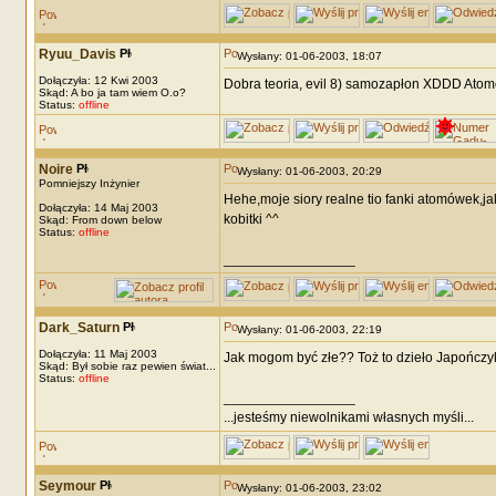
Ryuu_Davis
Wysłany: 01-06-2003, 18:07
Dołączyła: 12 Kwi 2003
Dobra teoria, evil 8) samozapłon XDDD Ato
Skąd: A bo ja tam wiem O.o?
Status:
offline
Noire
Wysłany: 01-06-2003, 20:29
Pomniejszy Inżynier
Hehe,moje siory realne tio fanki atomówek,jak
Dołączyła: 14 Maj 2003
kobitki ^^
Skąd: From down below
Status:
offline
_________________
Dark_Saturn
Wysłany: 01-06-2003, 22:19
Dołączyła: 11 Maj 2003
Jak mogom być złe?? Toż to dzieło Japończykuff
Skąd: Był sobie raz pewien świat...
Status:
offline
_________________
...jesteśmy niewolnikami własnych myśli...
Seymour
Wysłany: 01-06-2003, 23:02