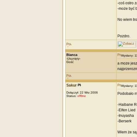
-coś ostro 
-może być 
No wiem tro
Pozdro.
Bianca
Wysłany: 
-
Usunięty
-
Gość
a moze jesz
najprzerozn
Sakur
Wysłany: 
Dołączył: 22 Wrz 2006
Podobało mi
Status:
offline
-Haibane 
-Elfen Lied
-Inuyasha
-Berserk
Wiem że są 