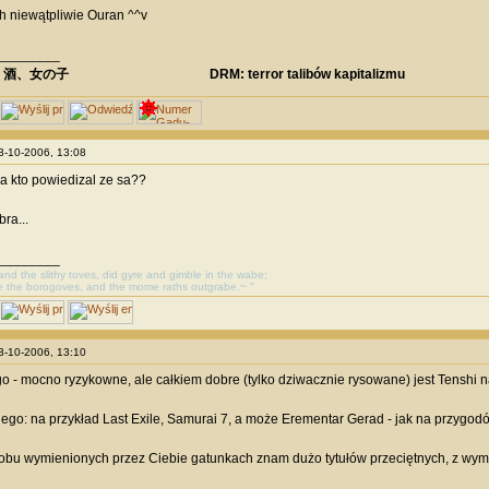
h niewątpliwie Ouran ^^v
________
、酒、女の子 DRM: terror talibów kapitalizmu
03-10-2006, 13:08
a kto powiedizal ze sa??
bra...
________
, and the slithy toves, did gyre and gimble in the wabe;
e the borogoves, and the mome raths outgrabe.~ "
03-10-2006, 13:10
o - mocno ryzykowne, ale całkiem dobre (tylko dziwacznie rysowane) jest Tenshi 
iego: na przykład Last Exile, Samurai 7, a może Erementar Gerad - jak na przygodó
obu wymienionych przez Ciebie gatunkach znam dużo tytułów przeciętnych, z wym