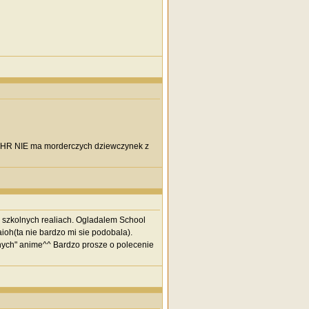
a w HR NIE ma morderczych dziewczynek z
w szkolnych realiach. Ogladalem School
oh(ta nie bardzo mi sie podobala).
olnych" anime^^ Bardzo prosze o polecenie