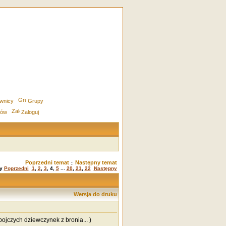
wnicy
Grupy
rów
Zaloguj
Poprzedni temat
Następny temat
::
ny
Poprzedni
1
,
2
,
3
,
4
,
5
...
20
,
21
,
22
Następny
Wersja do druku
bojczych dziewczynek z bronia... )