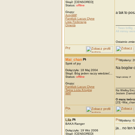
Skąd: [CENSORED]
Status:
offline
Grupy:
a tak to po
AntyWiP
Fanklub Lacus Clyne
Lisia Federacja
_________
Omertà
" Twas brillig
All mimsy wer
Ostatnio zmie
Mai_chan
Wysłany: 
Spirit of joy
Na bogów c
Dołączyła: 18 Maj 2004
Skąd: Bóg jeden raczy wiedzieć...
Status:
offline
*błąd celowy :P
Grupy:
_________
Fanklub Lacus Clyne
Tajna Loża Knujów
Na Wielką Ency
WIP
Jestem Zramola
O męcę twórcz
[23] <Mai_chan
Lila
Wysłany: 
BAKA Ranger
ja... no ten
Dołączyła: 19 Wrz 2006
Skąd: [CENSORED]