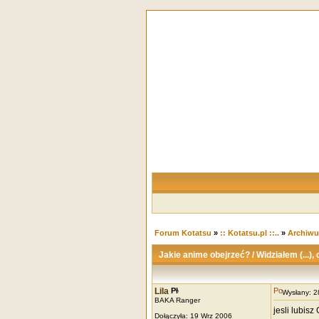
Forum Kotatsu
»
:: Kotatsu.pl ::..
»
Archiw
Jakie anime obejrzeć? / Widziałem (...), 
Lila
Wysłany: 
BAKA Ranger
jesli lubisz
Dołączyła: 19 Wrz 2006