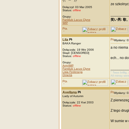
┐(￣ー￣)┌
ze szkolnyc
Dołączył: 03 Mar 2005
Status:
offline
_________
Grupy:
笑い男: 歌
Fanklub Lacus Clyne
WIP
Lila
Wysłany: 
BAKA Ranger
a no niema 
Dołączyła: 19 Wrz 2006
Skąd: [CENSORED]
Status:
offline
ech... no do
Grupy:
AntyWiP
_________
Fanklub Lacus Clyne
Lisia Federacja
" Twas brillig
Omertà
All mimsy wer
Avellana
Wysłany: 
Lady of Autumn
Z pierwszeg
Dołączyła: 22 Kwi 2003
Status:
offline
Z tego drug
W sumie w 