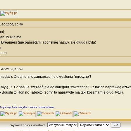
11-10-2006, 16:46
uj:
tan Tsukihime
Dreamers (nie pamietam japonskiej nazwy, ale dluuga byla)
n
iden
11-10-2006, 16:54
meday's Dreamers to zaprzeczenie określenia "mroczne"!
ie mylę, X TV pasuje szczególnie do kategorii "zakręcone". I z takich naprawdę dzi
 Boushi to Hon no Tabibito (sorry, to naprawdę ma taki koszmarnie długi tytuł).
________
ll dye my hair, maybe I move somewhere...
Wyświetl posty z ostatnich: