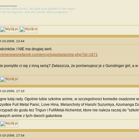
________
, and the slithy toves, did gyre and gimble in the wabe;
e the borogoves, and the mome raths outgrabe.~ "
02-10-2006, 13:44
dcinków. I NIE ma drugiej serii.
.animenewsnetwork.com/encyclopedia/anime.php?id=1871
e pomyliło ci się z inną serią? Zwłaszcza, że porównujesz je z Gunslinger girl, 
02-10-2006, 17:10
egne tutaj rady. Ogolnie lubie szkolne anime, w szczegolnosci komedie osadzone 
ystkie Full Metal Panic, Love Hina, Melancholy of Haruhi Suzumiya, Azumanga Dai
rzypadl do gustu tez Trigun i FullMetal Alchemist, ktore nie naleza raczej do "szk
kawych anime z tych dwoch gatunkow.
02-10-2006, 17:54