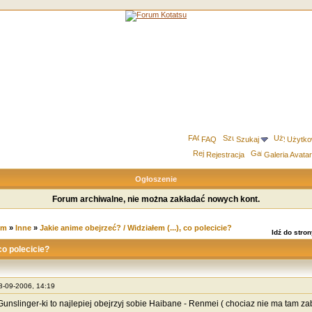
FAQ
Szukaj
Użytko
Rejestracja
Galeria Avata
Ogłoszenie
Forum archiwalne, nie można zakładać nowych kont.
um
»
Inne
»
Jakie anime obejrzeć? / Widziałem (...), co polecicie?
Idź do stro
co polecicie?
28-09-2006, 14:19
 Gunslinger-ki to najlepiej obejrzyj sobie Haibane - Renmei ( chociaz nie ma tam za