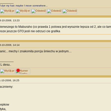
________
ll dye my hair, maybe I move somewhere...
03-10-2006, 13:23
pierwszego to Maburaho (co prawda 1 polowa jest wyraznie lepsza od 2, ale co tam
. moze jeszcze GTO jesli nie odrzuci cie grafika
08-10-2006, 14:14
Panic... mechy i znakomita porcja śmiechu w jednym....
________
L desu..
11-10-2006, 16:25
aczniemy:
 epkow
tyka,