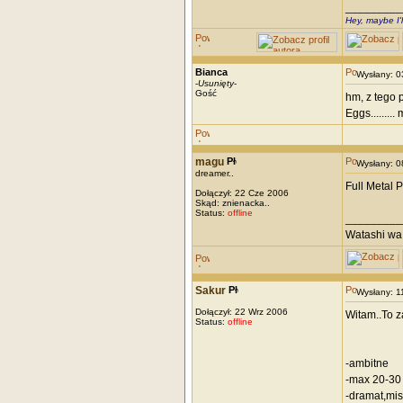
_________
Hey, maybe I'
Bianca
Wysłany: 
-
Usunięty
-
Gość
hm, z tego 
Eggs........
magu
Wysłany: 
dreamer..
Full Metal 
Dołączył: 22 Cze 2006
Skąd: znienacka..
Status:
offline
_________
Watashi wa 
Sakur
Wysłany: 
Dołączył: 22 Wrz 2006
Witam..To z
Status:
offline
-ambitne
-max 20-30
-dramat,mis