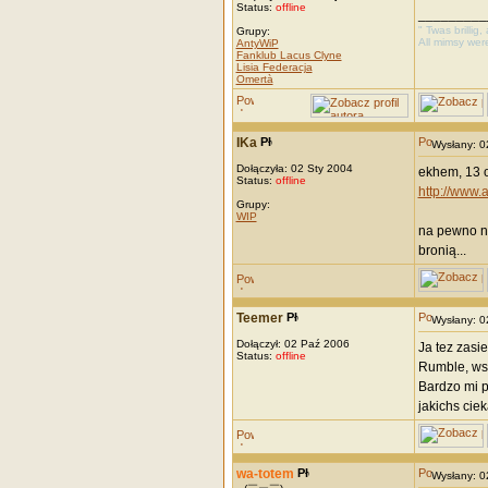
Status:
offline
_________
" Twas brillig
Grupy:
All mimsy wer
AntyWiP
Fanklub Lacus Clyne
Lisia Federacja
Omertà
IKa
Wysłany: 
Dołączyła: 02 Sty 2004
ekhem, 13 o
Status:
offline
http://www
Grupy:
WIP
na pewno ni
bronią...
Teemer
Wysłany: 
Dołączył: 02 Paź 2006
Ja tez zasi
Status:
offline
Rumble, wsz
Bardzo mi p
jakichs cie
wa-totem
Wysłany: 