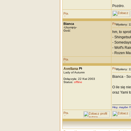
Pozdro.
Bianca
Wysłany: 
-
Usunięty
-
Gość
hm, to sprob
- Shingetsu
- Somedays 
- Wolf's Rai
- Rozen Ma
Avellana
Wysłany: 
Lady of Autumn
Bianca - So
Dołączyła: 22 Kwi 2003
Status:
offline
O ile się n
oraz Yami to
_________
Hey, maybe I'