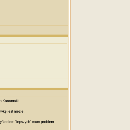
na Konamaiki.
wkę jest niezłe.
yśleniem "lepszych" mam problem.