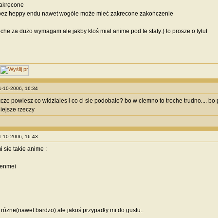
zakręcone
bez heppy endu nawet wogóle może mieć zakrecone zakończenie
che za dużo wymagam ale jakby ktoś mial anime pod te staty:) to prosze o tytuł
11-10-2006, 16:34
cze powiesz co widziales i co ci sie podobalo? bo w ciemno to troche trudno.... bo
iejsze rzeczy
11-10-2006, 16:43
 sie takie anime :
Renmei
różne(nawet bardzo) ale jakoś przypadły mi do gustu..