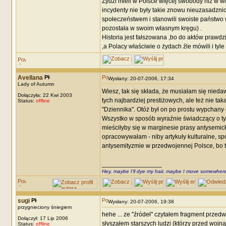
Żydzi mieli w Polsce więcej swobody niż w wi
incydenty nie były takie znowu nieuzasadznion
społeczeństwem i stanowili swoiste państwo w
pozostała w swoim własnym kręgu) .
Historia jest fałszowana ,bo do aktów prawdz
,a Polacy właściwie o żydach źle mówili i tyle
Avellana
Wysłany: 20-07-2006, 17:34
Lady of Autumn
Wiesz, tak się składa, że musiałam się nied
Dołączyła: 22 Kwi 2003
tych najbardziej prestiżowych, ale też nie ta
Status:
offline
"Dziennika". Otóż był on po prostu wypchany d
Wszystko w sposób wyraźnie świadczący o tym,
mieściłyby się w marginesie prasy antysemic
opracowywałam - niby artykuły kulturalne, s
antysemityzmie w przedwojennej Polsce, bo 
_________________
Hey, maybe I'll dye my hair, maybe I move somewhere
sugi
Wysłany: 20-07-2006, 19:38
przygnieciony śniegiem
hehe ... ze "źródeł" czytałem fragment przedw
Dołączył: 17 Lip 2006
słyszałem starszych ludzi (którzy przed wojną 
Status:
offline