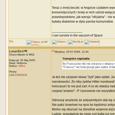
Teraz z innej beczki: w Angorze czytałem w
komunistycznych i brały w nich udział wyłącz
prawdopodobne, jak wersja "oficjalna" - nie 
byłaby diabelnie w stylu panów komunistów.
_________________
I can survive in the vacuum of Space
LunarBird
Wysłany: 25-07-2006, 12:44
Chaos Master & WSZ
Ysengrinn napisał/a:
Dołączył: 30 Maj 2005
Skąd: Hellzone
Bo Francuzów nikt nie oskarża o władzę n
Status:
offline
"Francuz" nie funkcjonuje jako epitet. A
Grupy:
Lisia Federacja
Ja też nie używam słowa "żyd" jako epitet. Ju
narodowości. Że niby żydów Hitler mordował? 
holocaust i to nie jest żart. A co do władzy 
czepiać Izraela? :-P I ponownie nie wszystkic
Odnoszę wrażenie że antysemityzm stał się s
Nie patrz Izraelowi na ręce bo będziesz anty
Wolno się oburzać na zbrodnie wojenne każdej 
Ludzie, przestańcie bo mnie coś trafia już nor