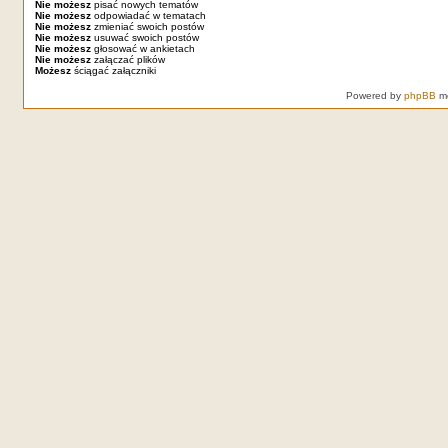
Nie możesz
pisać nowych tematów
Nie możesz
odpowiadać w tematach
Nie możesz
zmieniać swoich postów
Nie możesz
usuwać swoich postów
Nie możesz
głosować w ankietach
Nie możesz
załączać plików
Możesz
ściągać załączniki
Powered by
phpBB
mo