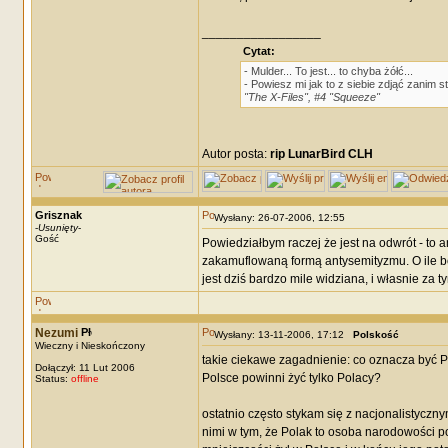
_________________
Cytat:
- Mulder... To jest... to chyba żółć...
- Powiesz mi jak to z siebie zdjąć zanim 
"The X-Files", #4 "Squeeze"
Autor posta:
rip LunarBird CLH
Grisznak
Wysłany: 26-07-2006, 12:55
-
Usunięty
-
Gość
Powiedziałbym raczej że jest na odwrót - to a
zakamuflowaną formą antysemityzmu. O ile b
jest dziś bardzo mile widziana, i własnie za
Nezumi
Wysłany: 13-11-2006, 17:12
Polskość
Wieczny i Nieskończony
takie ciekawe zagadnienie: co oznacza być P
Dołączył: 11 Lut 2006
Polsce powinni żyć tylko Polacy?
Status:
offline
ostatnio często stykam się z nacjonalistycz
nimi w tym, że Polak to osoba narodowości pol