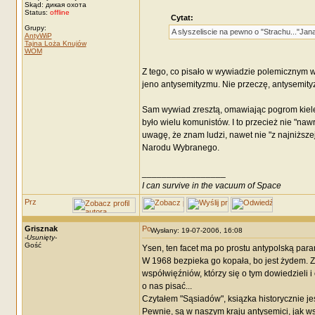
Skąd: дикая охота
Status:
offline
Cytat:
Grupy:
A slyszeliscie na pewno o "Strachu..."J
AntyWiP
Tajna Loża Knujów
WOM
Z tego, co pisało w wywiadzie polemicznym w
jeno antysemityzmu. Nie przeczę, antysemityz
Sam wywiad zresztą, omawiając pogrom kieleck
było wielu komunistów. I to przecież nie "na
uwagę, że znam ludzi, nawet nie "z najniższej
Narodu Wybranego.
_________________
I can survive in the vacuum of Space
Grisznak
Wysłany: 19-07-2006, 16:08
-
Usunięty
-
Gość
Ysen, ten facet ma po prostu antypolską paran
W 1968 bezpieka go kopała, bo jest żydem. Z k
współwięźniów, którzy się o tym dowiedzieli i
o nas pisać...
Czytałem "Sąsiadów", ksiązka historycznie je
Pewnie, są w naszym kraju antysemici, jak w