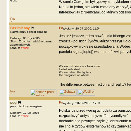
Gość
W sumie Oświęcim był typowym przykładem ni
Nieuki to jedno, ale wielu chciałoby wierzyć, 
interesów jak z Niemcami, od których odszko
Bezimienny
Wysłany: 20-07-2006, 11:54
Najmniejszy pomiot chaosu
Jest też jeszcze jeden powód, dla którego z
Dołączył: 05 Sty 2005
zresztą - polskich Żydów, którzy przeżyli Holo
Skąd: Z otchłani wieków dawno
zapomnianych.
początkowym okresie prześladowań). Wobec te
Status:
offline
pamięta się najlepiej) wspomnień związanych
_________________
We are rock stars in a freak show
loaded with steel.
We are riders, the fighters,
the renegades on wheels.
The difference between fiction and reality? F
sugi
Wysłany: 20-07-2006, 17:11
przygnieciony śniegiem
Polska już przed wojną uchodziła za państwo 
Dołączył: 17 Lip 2006
rozgraniczyć antysemityzm i "antysemityzm" 
Status:
offline
dochodziło to pewnych zajśc (tj. obrzucanie 
nie chciał zydów eksterminować czy zamykać w 