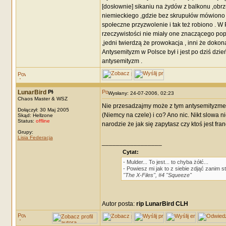
[dosłownie] sikaniu na żydów z balkonu ,obrz
niemieckiego ,gdzie bez skrupułów mówiono 
społeczne przyzwolenie i tak też robiono . W 
rzeczywistości nie miały one znaczącego popa
,jedni twierdzą że prowokacja , inni że dokonal
Antysemityzm w Polsce był i jest po dziś dzi
antysemityzm .
LunarBird
Wysłany: 24-07-2006, 02:23
Chaos Master & WSZ
Nie przesadzajmy może z tym antysemityzmem 
Dołączył: 30 Maj 2005
(Niemcy na czele) i co? Ano nic. Nikt slowa 
Skąd: Hellzone
Status:
offline
narodzie że jak się zapytasz czy ktoś jest fra
Grupy:
Lisia Federacja
_________________
Cytat:
- Mulder... To jest... to chyba żółć...
- Powiesz mi jak to z siebie zdjąć zanim 
"The X-Files", #4 "Squeeze"
Autor posta:
rip LunarBird CLH