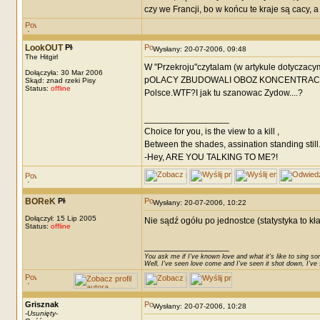
czy we Francji, bo w końcu te kraje są cacy, 
LookOUT
Wysłany: 20-07-2006, 09:48
The Hitgirl
W "Przekroju"czytalam (w artykule dotycza
Dołączyła: 30 Mar 2006
pOLACY ZBUDOWALI OBOZ KONCENTRACYJNY(??
Skąd: znad rzeki Pisy
Status:
offline
Polsce.WTF?I jak tu szanowac Zydow....?
_________________
Choice for you, is the view to a kill ,
Between the shades, assination standing still.
-Hey, ARE YOU TALKING TO ME?!
BOReK
Wysłany: 20-07-2006, 10:22
Dołączył: 15 Lip 2005
Nie sądź ogółu po jednostce (statystyka to kła
Status:
offline
_________________
You ask me if I've known love and what it's like to sing son
Well, I've seen love come and I've seen it shot down, I've s
Grisznak
Wysłany: 20-07-2006, 10:28
-
Usunięty
-