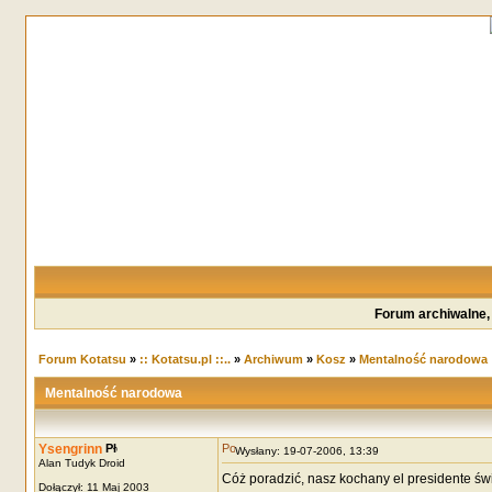
Forum archiwalne,
Forum Kotatsu
»
:: Kotatsu.pl ::..
»
Archiwum
»
Kosz
»
Mentalność narodowa
Mentalność narodowa
Ysengrinn
Wysłany: 19-07-2006, 13:39
Alan Tudyk Droid
Cóż poradzić, nasz kochany el presidente św
Dołączył: 11 Maj 2003