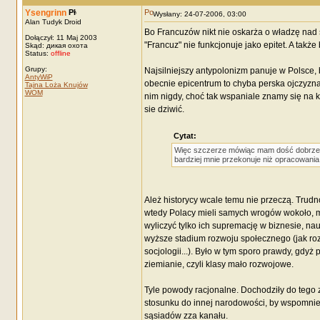
Ysengrinn
Wysłany: 24-07-2006, 03:00
Alan Tudyk Droid
Bo Francuzów nikt nie oskarża o władzę nad 
Dołączył: 11 Maj 2003
"Francuz" nie funkcjonuje jako epitet. A tak
Skąd: дикая охота
Status:
offline
Grupy:
Najsilniejszy antypolonizm panuje w Polsce,
AntyWiP
obecnie epicentrum to chyba perska ojczyzna
Tajna Loża Knujów
WOM
nim nigdy, choć tak wspaniale znamy się na k
sie dziwić.
Cytat:
Więc szczerze mówiąc mam dość dobrze w
bardziej mnie przekonuje niż opracowania
Ależ historycy wcale temu nie przeczą. Trudn
wtedy Polacy mieli samych wrogów wokoło, m
wyliczyć tylko ich supremację w biznesie, n
wyższe stadium rozwoju społecznego (jak rozu
socjologii...). Było w tym sporo prawdy, gdyż
ziemianie, czyli klasy mało rozwojowe.
Tyle powody racjonalne. Dochodziły do tego 
stosunku do innej narodowości, by wspomnieć
sąsiadów zza kanału.