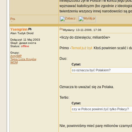
mniejszcości żył w Polsce i w końcu jego po
wyznawać katolicyzm (bo zgodnie z ideologiam
twierdzeniu wszyscy innej narodowości są gors
Ysengrinn
Wysłany: 13-11-2006, 17:36
Alan Tudyk Droid
<liczy do dziesięciu; miliardów>
Dołączył: 11 Maj 2003
Skąd: дикая охота
Status:
offline
Primo -
Temat już był.
Ktoś powinien scalić i 
Grupy:
AntyWiP
Duo:
Tajna Loża Knujów
WOM
Cytat:
co oznacza być Polakiem?
Oznacza to uważać się za Polaka.
Tertio:
Cytat:
czy w Polsce powinni żyć tylko Polacy?
Nie, powinniśmy mieć parę milionów czarnyc