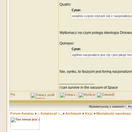
Quatro:
Cytat:
ostatnio często stykam się z nacjonalist
Wytłumacz na czym polega ideologia Dmows
Quinquo:
Cytat:
ogólnei nacjonalizm jest zły i jest jakąś 
Nie, synku, to faszyzm jest formą nacjonalizm
_________________
I can survive in the vacuum of Space
Wyświetl posty z ostatnich:
Forum Kotatsu
»
:: Kotatsu.pl ::..
»
Archiwum
»
Kosz
»
Mentalność narodowa