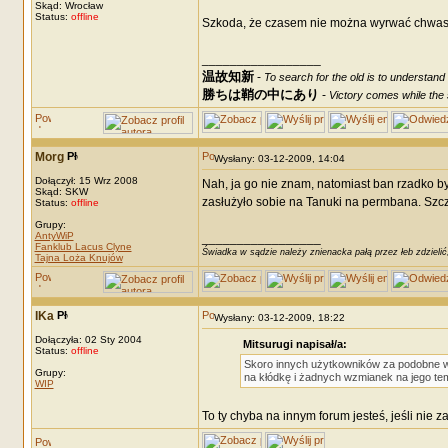
Skąd: Wrocław
Status:
offline
Szkoda, że czasem nie można wyrwać chwastó
_________________
温故知新
-
To search for the old is to understand
勝ちは鞘の中にあり
-
Victory comes while the s
Morg
Wysłany: 03-12-2009, 14:04
Dołączył: 15 Wrz 2008
Nah, ja go nie znam, natomiast ban rzadko b
Skąd: SKW
zasłużyło sobie na Tanuki na permbana. Szczeg
Status:
offline
Grupy:
AntyWiP
_________________
Fanklub Lacus Clyne
Świadka w sądzie należy znienacka pałą przez łeb zdzielić
Tajna Loża Knujów
IKa
Wysłany: 03-12-2009, 18:22
Dołączyła: 02 Sty 2004
Mitsurugi napisał/a:
Status:
offline
Skoro innych użytkowników za podobne wyb
Grupy:
na kłódkę i żadnych wzmianek na jego te
WIP
To ty chyba na innym forum jesteś, jeśli nie 