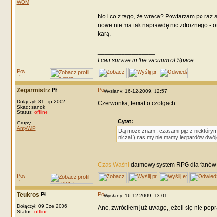
WOM
No i co z tego, że wraca? Powtarzam po raz 
nowe nie ma tak naprawdę nic zdrożnego - ot,
karą.
_________________
I can survive in the vacuum of Space
Zegarmistrz
Wysłany: 16-12-2009, 12:57
Dołączył: 31 Lip 2002
Czerwonka, temat o czołgach.
Skąd: sanok
Status:
offline
Cytat:
Grupy:
AntyWiP
Daj może znam , czasami pije z niektórym
niczał ) nas my nie mamy leopardów dwó
_________________
Czas Waśni
darmowy system RPG dla fanów F
Teukros
Wysłany: 16-12-2009, 13:01
Dołączył: 09 Cze 2006
Ano, zwróciłem już uwagę, jeżeli się nie popr
Status:
offline