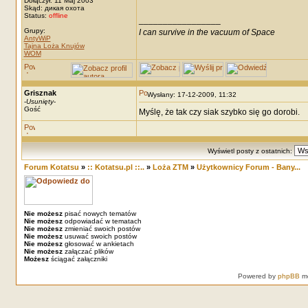
Dołączył: 11 Maj 2003
Skąd: дикая охота
Status:
offline
_________________
Grupy:
I can survive in the vacuum of Space
AntyWiP
Tajna Loża Knujów
WOM
Grisznak
Wysłany: 17-12-2009, 11:32
-
Usunięty
-
Gość
Myślę, że tak czy siak szybko się go dorobi.
Wyświetl posty z ostatnich:
Forum Kotatsu
»
:: Kotatsu.pl ::..
»
Loża ZTM
»
Użytkownicy Forum - Bany...
Nie możesz
pisać nowych tematów
Nie możesz
odpowiadać w tematach
Nie możesz
zmieniać swoich postów
Nie możesz
usuwać swoich postów
Nie możesz
głosować w ankietach
Nie możesz
załączać plików
Możesz
ściągać załączniki
Powered by
phpBB
mo