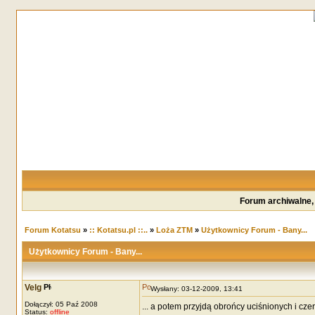
Forum archiwalne,
Forum Kotatsu
»
:: Kotatsu.pl ::..
»
Loża ZTM
»
Użytkownicy Forum - Bany...
Użytkownicy Forum - Bany...
Velg
Wysłany: 03-12-2009, 13:41
Dołączył: 05 Paź 2008
... a potem przyjdą obrońcy uciśnionych i c
Status:
offline