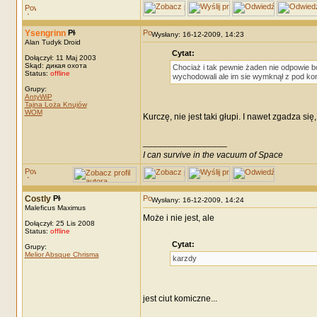
Ysengrinn
Wysłany: 16-12-2009, 14:23
Alan Tudyk Droid
Cytat:
Dołączył: 11 Maj 2003
Skąd: дикая охота
Chociaż i tak pewnie żaden nie odpowie b
Status:
offline
wychodowali ale im sie wymknął z pod kon
Grupy:
AntyWiP
Tajna Loża Knujów
WOM
Kurczę, nie jest taki głupi. I nawet zgadza s
_________________
I can survive in the vacuum of Space
Costly
Wysłany: 16-12-2009, 14:24
Maleficus Maximus
Może i nie jest, ale
Dołączył: 25 Lis 2008
Status:
offline
Cytat:
Grupy:
Melior Absque Chrisma
karzdy
jest ciut komiczne...