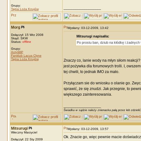
Grupy:
_________________
Tajna Loża Knujów
Morg
Wysłany: 03-12-2009, 13:42
Dołączył: 15 Wrz 2008
Mitsurugi napisał/a:
Skąd: SKW
Status:
offline
Po prostu ban, dziub na kłódkę i żadnych
Grupy:
AntyWiP
Fanklub Lacus Clyne
Tajna Loża Knujów
Znaczy co, lanie wody na młyn siłom reakcji? P
jest pożywka dla forumowych trolli. I, owszem
tej chwili, to jednak IMO za mało.
Przyłączam sie do wniosku o olanie go. Zwy
sprawić, że się znudzi. Jak przegnie, to pewni
większego zainteresowania.
_________________
Świadka w sądzie należy znienacka pałą przez łeb zdzielić
Mitsurugi
Wysłany: 03-12-2009, 13:57
Wieczny Marzyciel
Ok. Znacie go, więc pewnie macie doświadcze
Dołączył: 22 Sty 2009