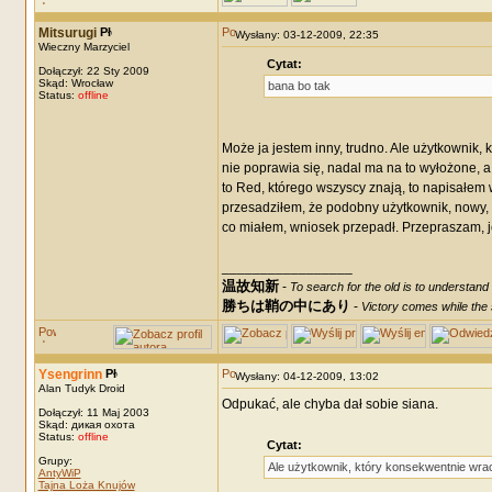
Mitsurugi
Wysłany: 03-12-2009, 22:35
Wieczny Marzyciel
Cytat:
Dołączył: 22 Sty 2009
Skąd: Wrocław
bana bo tak
Status:
offline
Może ja jestem inny, trudno. Ale użytkownik, 
nie poprawia się, nadal ma na to wyłożone, 
to Red, którego wszyscy znają, to napisałem w
przesadziłem, że podobny użytkownik, nowy, do
co miałem, wniosek przepadł. Przepraszam, je
_________________
温故知新
-
To search for the old is to understand
勝ちは鞘の中にあり
-
Victory comes while the s
Ysengrinn
Wysłany: 04-12-2009, 13:02
Alan Tudyk Droid
Odpukać, ale chyba dał sobie siana.
Dołączył: 11 Maj 2003
Skąd: дикая охота
Status:
offline
Cytat:
Grupy:
Ale użytkownik, który konsekwentnie wra
AntyWiP
Tajna Loża Knujów