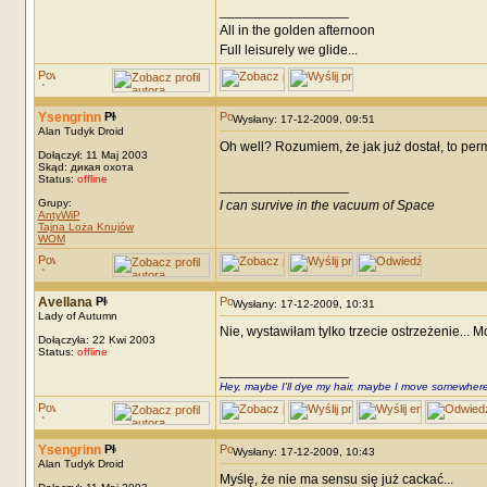
_________________
All in the golden afternoon
Full leisurely we glide...
Ysengrinn
Wysłany: 17-12-2009, 09:51
Alan Tudyk Droid
Oh well? Rozumiem, że jak już dostał, to p
Dołączył: 11 Maj 2003
Skąd: дикая охота
Status:
offline
_________________
Grupy:
I can survive in the vacuum of Space
AntyWiP
Tajna Loża Knujów
WOM
Avellana
Wysłany: 17-12-2009, 10:31
Lady of Autumn
Nie, wystawiłam tylko trzecie ostrzeżenie... 
Dołączyła: 22 Kwi 2003
Status:
offline
_________________
Hey, maybe I'll dye my hair, maybe I move somewhere
Ysengrinn
Wysłany: 17-12-2009, 10:43
Alan Tudyk Droid
Myślę, że nie ma sensu się już cackać...