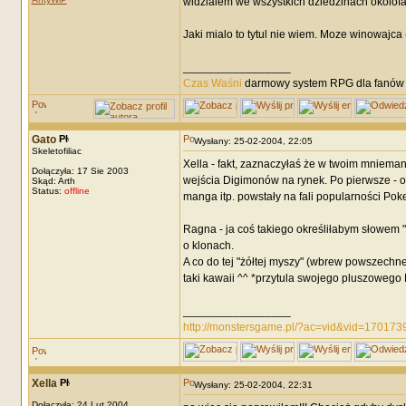
widzialem we wszystkich dziedzinach okolofan
Jaki mialo to tytul nie wiem. Moze winowaj
_________________
Czas Waśni
darmowy system RPG dla fanów F
Gato
Wysłany: 25-02-2004, 22:05
Skeletofiliac
Xella - fakt, zaznaczyłaś że w twoim mniemaniu
Dołączyła: 17 Sie 2003
wejścia Digimonów na rynek. Po pierwsze - o j
Skąd: Arth
Status:
offline
manga itp. powstały na fali popularności Pok
Ragna - ja coś takiego określiłabym słowe
o klonach.
A co do tej "żółtej myszy" (wbrew powszechnej 
taki kawaii ^^ *przytula swojego pluszowego
_________________
http://monstersgame.pl/?ac=vid&vid=170173
Xella
Wysłany: 25-02-2004, 22:31
Dołączyła: 24 Lut 2004