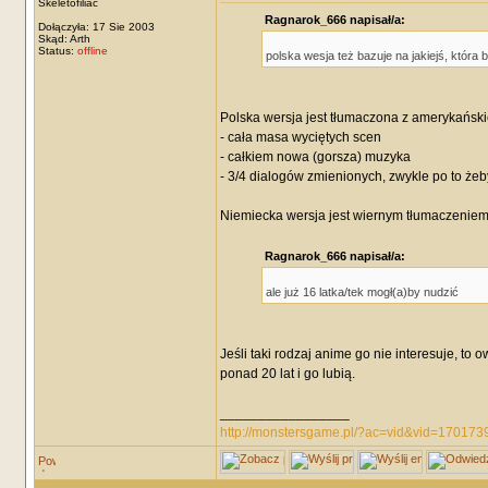
Skeletofiliac
Ragnarok_666 napisał/a:
Dołączyła: 17 Sie 2003
Skąd: Arth
Status:
offline
polska wesja też bazuje na jakiejś, która 
Polska wersja jest tłumaczona z amerykańskie
- cała masa wyciętych scen
- całkiem nowa (gorsza) muzyka
- 3/4 dialogów zmienionych, zwykle po to żeby
Niemiecka wersja jest wiernym tłumaczeniem o
Ragnarok_666 napisał/a:
ale już 16 latka/tek mogł(a)by nudzić
Jeśli taki rodzaj anime go nie interesuje, to 
ponad 20 lat i go lubią.
_________________
http://monstersgame.pl/?ac=vid&vid=170173