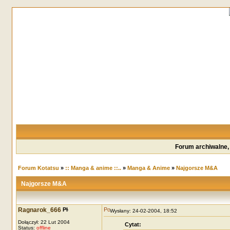
Forum archiwalne,
Forum Kotatsu
»
:: Manga & anime ::..
»
Manga & Anime
»
Najgorsze M&A
Najgorsze M&A
Ragnarok_666
Wysłany: 24-02-2004, 18:52
Dołączył: 22 Lut 2004
Cytat:
Status:
offline