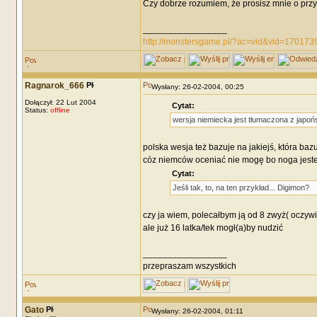
Czy dobrze rozumiem, że prosisz mnie o przykł
_________________
http://monstersgame.pl/?ac=vid&vid=170173
Ragnarok_666
Wysłany: 26-02-2004, 00:25
Dołączył: 22 Lut 2004
Cytat:
Status:
offline
wersja niemiecka jest tłumaczona z japońs
polska wesja też bazuje na jakiejś, która baz
cóz niemców oceniać nie mogę bo noga jest
Cytat:
Jeśli tak, to, na ten przykład... Digimon?
czy ja wiem, polecałbym ją od 8 zwyż( oczywiśc
ale już 16 latka/tek mogł(a)by nudzić
_________________
przepraszam wszystkich
Gato
Wysłany: 26-02-2004, 01:11