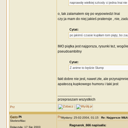
naprawdę wielkiej szkody ci jedna Inai ni
o, tak załamałem się po wypowiedzi Inai
czy ja mam do niej jakieś pratensje , nie, zada
Cytat:
po jakimś czasie kupiłam tom piąty, bo 
IMO piątka jest najgorsza, rysunki też, wogó
pseudoambitny
Cytat:
Z anime to będzie Slump
fakt dobre nie jest, nawet złe, ale przynajmn
apateozą kupkowego humoru i taki jest
_________________
przepraszam wszystkich
Gato
Wysłany: 25-02-2004, 01:15
Re: Najgorsze M&A
Skeletofiliac
Ragnarok_666 napisał/a:
Dołączyła: 17 Sie 2003