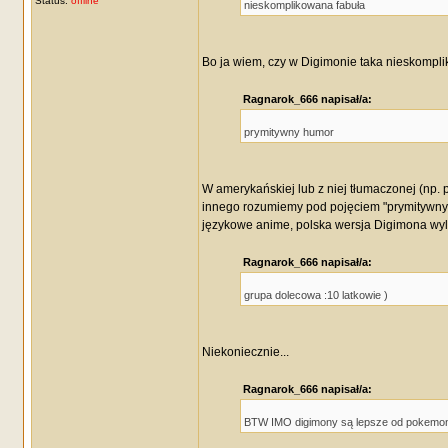
Status:
offline
nieskomplikowana fabuła
Bo ja wiem, czy w Digimonie taka nieskompli
Ragnarok_666 napisał/a:
prymitywny humor
W amerykańskiej lub z niej tłumaczonej (np. p
innego rozumiemy pod pojęciem "prymitywny 
językowe anime, polska wersja Digimona wyl
Ragnarok_666 napisał/a:
grupa dolecowa :10 latkowie )
Niekoniecznie...
Ragnarok_666 napisał/a:
BTW IMO digimony są lepsze od pokemo