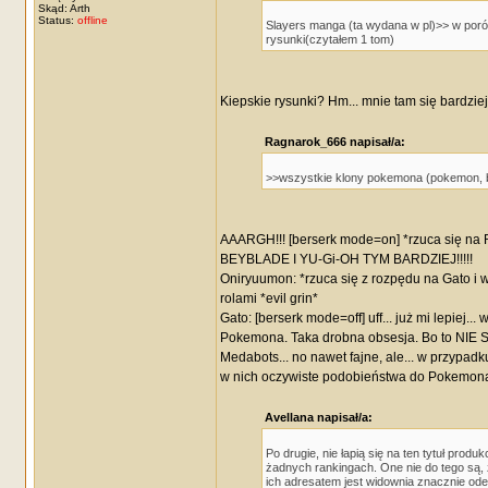
Skąd: Arth
Status:
offline
Slayers manga (ta wydana w pl)>> w poró
rysunki(czytałem 1 tom)
Kiepskie rysunki? Hm... mnie tam się bardziej
Ragnarok_666 napisał/a:
>>wszystkie klony pokemona (pokemon, be
AAARGH!!! [berserk mode=on] *rzuca się n
BEYBLADE I YU-Gi-OH TYM BARDZIEJ!!!!!
Oniryuumon: *rzuca się z rozpędu na Gato i wg
rolami *evil grin*
Gato: [berserk mode=off] uff... już mi lepiej.
Pokemona. Taka drobna obsesja. Bo to NIE SĄ
Medabots... no nawet fajne, ale... w przypa
w nich oczywiste podobieństwa do Pokemona 
Avellana napisał/a:
Po drugie, nie łapią się na ten tytuł prod
żadnych rankingach. One nie do tego są, 
ich adresatem jest widownia znacznie od