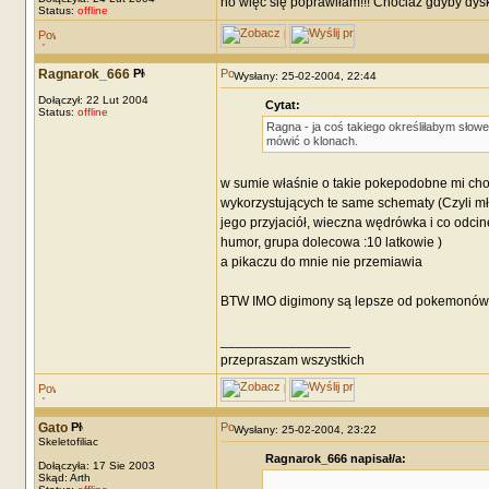
no więc się poprawiłam!!! Chociaż gdyby dy
Status:
offline
Ragnarok_666
Wysłany: 25-02-2004, 22:44
Dołączył: 22 Lut 2004
Cytat:
Status:
offline
Ragna - ja coś takiego określiłabym sł
mówić o klonach.
w sumie właśnie o takie pokepodobne mi chod
wykorzystujących te same schematy (Czyli młod
jego przyjaciół, wieczna wędrówka i co odcin
humor, grupa dolecowa :10 latkowie )
a pikaczu do mnie nie przemiawia
BTW IMO digimony są lepsze od pokemonów
_________________
przepraszam wszystkich
Gato
Wysłany: 25-02-2004, 23:22
Skeletofiliac
Ragnarok_666 napisał/a:
Dołączyła: 17 Sie 2003
Skąd: Arth