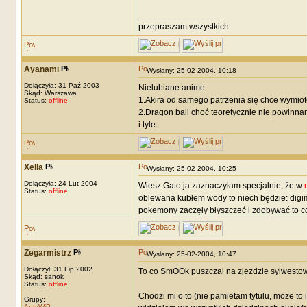
_________________
przepraszam wszystkich
Ayanami
Wysłany: 25-02-2004, 10:18
Dołączyła: 31 Paź 2003
Nielubiane anime:
Skąd: Warszawa
1.Akira od samego patrzenia się chce wymiot
Status:
offline
2.Dragon ball choć teoretycznie nie powinna
i tyle.
Xella
Wysłany: 25-02-2004, 10:25
Dołączyła: 24 Lut 2004
Wiesz Gato ja zaznaczyłam specjalnie, że w
Status:
offline
oblewana kubłem wody to niech będzie: digi
pokemony zaczęły błyszczeć i zdobywać to cor
Zegarmistrz
Wysłany: 25-02-2004, 10:47
Dołączył: 31 Lip 2002
To co SmOOk puszczal na zjezdzie sylwestowy
Skąd: sanok
Status:
offline
Chodzi mi o to (nie pamietam tytulu, moze to 
Grupy:
AntyWiP