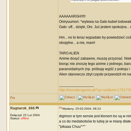
AAAAAARGH!!!!!
Oniryuumon: *wylewa na Gato kubeł lodowat
Gato: uff... dzięki, Oni. Już jestem spokojna..
Hm... no to teraz wypadało by powiedzieć coś o
obojętne... a nie, mam!
TARO ALIEN
Anime dosyć zabawne, muszę przyznać. Niektó
biorąc nie znoszę tego anime z jednego, bana
paranoidalnych (np. próbuję wyjść z pokoju i
Alien stanowczo zbyt często przywodził mi na 
_________________
http://monstersgame.pl/?ac=vid&vid=170173
Ragnarok_666
Wysłany: 25-02-2004, 08:23
Dołączył: 22 Lut 2004
digimon w tym sensie jest klonem bo są w nim
Status:
offline
a co do medabotsów to lubię je w miarę dlateg
"pikaaa Chuu^^"