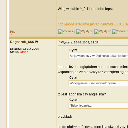
Witaj w klubie ^_^. I to o niebo lepsze.
_________________
http://monstersgame.pl/?ac=vid&vid=170173
Ragnarok_666
Wysłany: 25-02-2004, 23:37
Dołączył: 22 Lut 2004
Cytat:
Status:
offline
Bo ja wiem, czy w Digimonie taka nieskom
tamers też, bo oglądałem na niemcach i mimo
wspominając że pierwszy raz zacząłem ogląd
Cytat:
W oryginalnej - nie uświadczyłam
to jest japońska czy angielska?
Cytat:
Niekoniecznie...
przykłady
co do gigi>> końcówka mon i są stworki zbyt