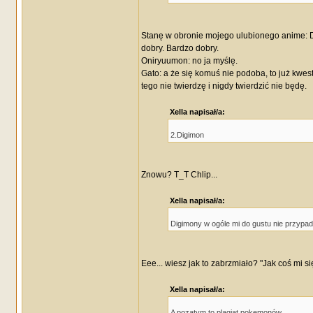
Stanę w obronie mojego ulubionego anime: Dig
dobry. Bardzo dobry.
Oniryuumon: no ja myślę.
Gato: a że się komuś nie podoba, to już kwest
tego nie twierdzę i nigdy twierdzić nie będę.
Xella napisał/a:
2.Digimon
Znowu? T_T Chlip...
Xella napisał/a:
Digimony w ogóle mi do gustu nie przypad
Eee... wiesz jak to zabrzmiało? "Jak coś mi si
Xella napisał/a:
A pozatym to plagiat pokemonów...