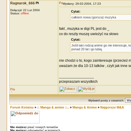
Ragnarok_666
Wysłany: 26-02-2004, 17:23
Dołączył: 22 Lut 2004
Cytat:
Status:
offline
całkiem nowa (gorsza) muzyka
fakt , muzyka w digi PL jest do _
co do reszty muszę uwieżyć na słowo
Cytat:
Jeśli taki rodzaj anime go nie interesuje,
ponad 20 lat i go lubią.
nie chodzi o to, kogo zainteresuje (przecież 
uważam że dla 10-13 latków , czyli jak inne s
_________________
przepraszam wszystkich
Wyświetl posty z ostatnich:
Forum Kotatsu
»
:: Manga & anime ::..
»
Manga & Anime
»
Najgorsze M&A
Nie możesz
pisać nowych tematów
Nie możesz
odpowiadać w tematach