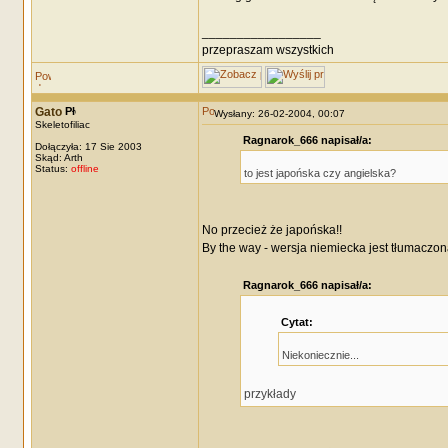
_________________
przepraszam wszystkich
Gato
Wysłany: 26-02-2004, 00:07
Skeletofiliac
Ragnarok_666 napisał/a:
Dołączyła: 17 Sie 2003
Skąd: Arth
Status:
offline
to jest japońska czy angielska?
No przecież że japońska!!
By the way - wersja niemiecka jest tłumaczona
Ragnarok_666 napisał/a:
Cytat:
Niekoniecznie...
przykłady