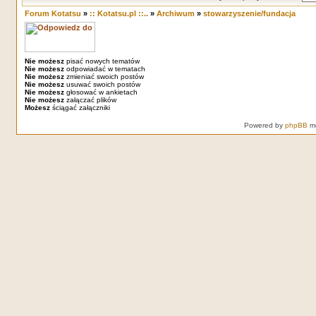
Forum Kotatsu
»
:: Kotatsu.pl ::..
»
Archiwum
»
stowarzyszenie/fundacja
Nie możesz
pisać nowych tematów
Nie możesz
odpowiadać w tematach
Nie możesz
zmieniać swoich postów
Nie możesz
usuwać swoich postów
Nie możesz
głosować w ankietach
Nie możesz
załączać plików
Możesz
ściągać załączniki
Powered by
phpBB
mo