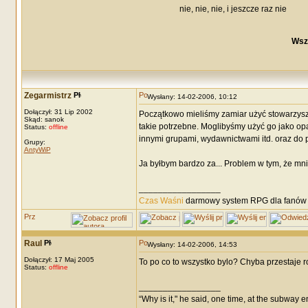
nie, nie, nie, i jeszcze raz nie
Wsz
Zegarmistrz
Wysłany: 14-02-2006, 10:12
Dołączył: 31 Lip 2002
Początkowo mieliśmy zamiar użyć stowarzyszen
Skąd: sanok
takie potrzebne. Moglibyśmy użyć go jako opar
Status:
offline
innymi grupami, wydawnictwami itd. oraz do
Grupy:
AntyWiP
Ja byłbym bardzo za... Problem w tym, że mn
_________________
Czas Waśni
darmowy system RPG dla fanów F
Raul
Wysłany: 14-02-2006, 14:53
Dołączył: 17 Maj 2005
To po co to wszystko bylo? Chyba przestaje 
Status:
offline
_________________
“Why is it," he said, one time, at the subway 