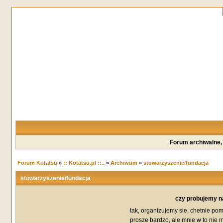
Forum archiwalne,
Forum Kotatsu
»
:: Kotatsu.pl ::..
»
Archiwum
»
stowarzyszenie/fundacja
stowarzyszenie/fundacja
czy probujemy n
tak, organizujemy sie, chetnie po
prosze bardzo, ale mnie w to nie 