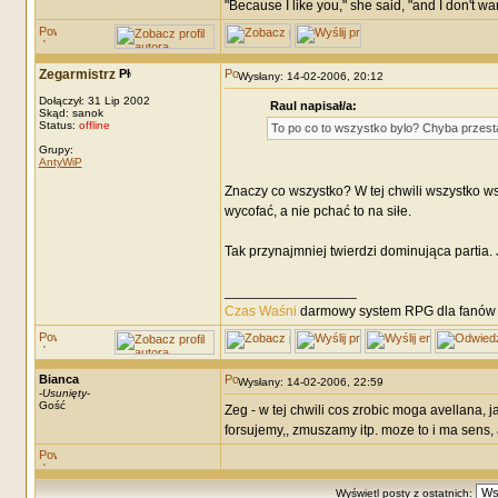
"Because I like you," she said, "and I don't wa
Zegarmistrz
Wysłany: 14-02-2006, 20:12
Dołączył: 31 Lip 2002
Raul napisał/a:
Skąd: sanok
Status:
offline
To po co to wszystko bylo? Chyba przest
Grupy:
AntyWiP
Znaczy co wszystko? W tej chwili wszystko wska
wycofać, a nie pchać to na siłe.
Tak przynajmniej twierdzi dominująca partia. 
_________________
Czas Waśni
darmowy system RPG dla fanów F
Bianca
Wysłany: 14-02-2006, 22:59
-
Usunięty
-
Gość
Zeg - w tej chwili cos zrobic moga avellana, ja
forsujemy,, zmuszamy itp. moze to i ma sens, ale
Wyświetl posty z ostatnich: