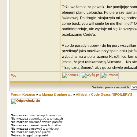
Też uważam to za pewnik. Już pomijając sam f
element planu Leloucha. Po pierwsze, sama 
światowej. Po drugie, skojarzyło mi się podcz
come back, you will smile for me then, no?"
nadinterpretuje, ale wydaje mi się że wszyst
przekazaniu Code'a.
A co do parady trupów - do tej pory wszystkie
przełknąć jako możliwe przy spełnieniu jaki
wybucha mu w polu rażenia FLEJI. I co, tam 
jest to, że jest reinkarnacją Alucarda.... No 
"Tragiczną Śmierć", aby go za chwilę pokazali
Wyświetl posty z ostatnich:
Forum Kotatsu
»
:: Manga & anime ::..
»
Alfabet
»
Code Geass [SPOILERY!]
Nie możesz
pisać nowych tematów
Nie możesz
odpowiadać w tematach
Nie możesz
zmieniać swoich postów
Nie możesz
usuwać swoich postów
Nie możesz
głosować w ankietach
Nie możesz
załączać plików
Możesz
ściągać załączniki