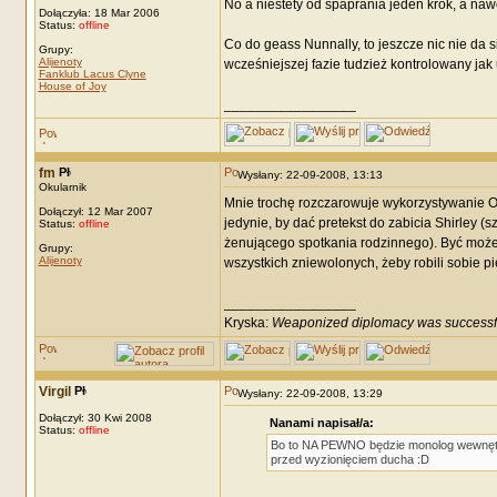
No a niestety od spaprania jeden krok, a nawe
Dołączyła: 18 Mar 2006
Status:
offline
Co do geass Nunnally, to jeszcze nic nie da
Grupy:
Alijenoty
wcześniejszej fazie tudzież kontrolowany jak 
Fanklub Lacus Clyne
House of Joy
_________________
fm
Wysłany: 22-09-2008, 13:13
Okularnik
Mnie trochę rozczarowuje wykorzystywanie Or
Dołączył: 12 Mar 2007
jedynie, by dać pretekst do zabicia Shirley (
Status:
offline
żenującego spotkania rodzinnego). Być moż
Grupy:
Alijenoty
wszystkich zniewolonych, żeby robili sobie 
_________________
Kryska:
Weaponized diplomacy was successf
Virgil
Wysłany: 22-09-2008, 13:29
Dołączył: 30 Kwi 2008
Nanami napisał/a:
Status:
offline
Bo to NA PEWNO będzie monolog wewnętrzn
przed wyzionięciem ducha :D