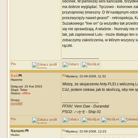
odcinek. W pierwszej serii kanciaste, brzydk
ma dobrze wyglądać. Tęczowo - kolorowe zaba
przynajmniej śmieszny :D W następnym odcink
przezwycięży nawet geass!" - retrospekcja, K
Suzakowego "live on" (a wszystko tak przed
się nie sprawdzają. A właśnie - Nunnaly nie 
tak, jak zaplanował Lulu - może dlatego ten 
zobaczymy zakończenia, w którym wszyscy są s
rączki.
_________________
Keii
Wysłany: 22-09-2008, 11:32
Hasemo
Widzę, że skojarzenie Anty-FLEI z włócznią 
Dołączył: 16 Kwi 2003
Cóż, jestem ciekaw, jak to skończą, oby nie sp
Skąd: Tokio
Status:
offline
Grupy:
_________________
AntyWiP
FFXIV: Vern Dae - Durandal
PSO2: ハセモ - Ship 01
Nanami
Wysłany: 22-09-2008, 12:23
Hodor.