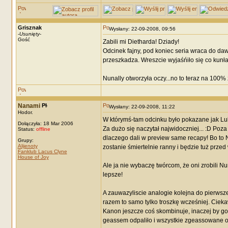
Grisznak
Wysłany: 22-09-2008, 09:56
-
Usunięty
-
Gość
Zabili mi Dietharda! Dziady!
Odcinek fajny, pod koniec seria wraca do daw
przeszkadza. Wreszcie wyjaśńiło się co kunła
Nunally otworzyła oczy...no to teraz na 100%
Nanami
Wysłany: 22-09-2008, 11:22
Hodor.
W którymś-tam odcinku było pokazane jak Lulu
Dołączyła: 18 Mar 2006
Za dużo się naczytał najwidoczniej... :D Poza
Status:
offline
dlaczego dali w preview same recapy! Bo to
Grupy:
Alijenoty
zostanie śmiertelnie ranny i będzie tuż prze
Fanklub Lacus Clyne
House of Joy
Ale ja nie wybaczę twórcom, że oni zrobili Nu
lepsze!
A zauwazyliscie analogie kolejna do pierwsz
razem to samo tylko troszkę wcześniej. Cieka
Kanon jeszcze coś skombinuje, inaczej by go t
geassem odpaliło i wszystkie zgeassowane 