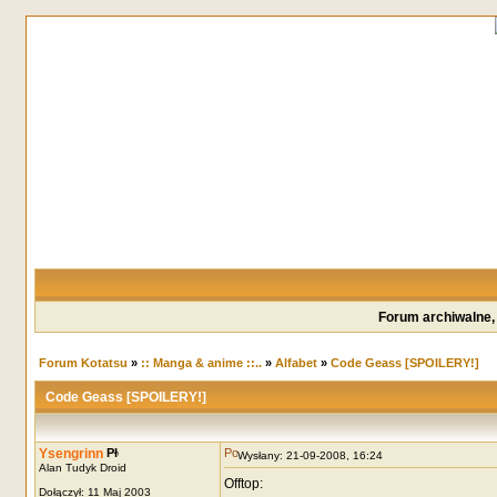
Forum archiwalne,
Forum Kotatsu
»
:: Manga & anime ::..
»
Alfabet
»
Code Geass [SPOILERY!]
Code Geass [SPOILERY!]
Ysengrinn
Wysłany: 21-09-2008, 16:24
Alan Tudyk Droid
Offtop:
Dołączył: 11 Maj 2003