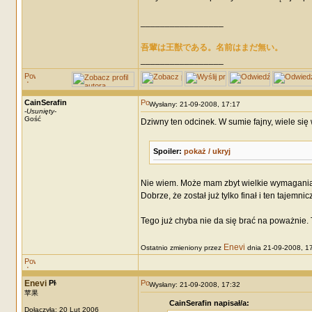
_________________
吾輩は王獣である。名前はまだ無い。
_________________
CainSerafin
Wysłany: 21-09-2008, 17:17
-
Usunięty
-
Gość
Dziwny ten odcinek. W sumie fajny, wiele się 
Spoiler:
pokaż / ukryj
Nie wiem. Może mam zbyt wielkie wymagania po
Dobrze, że został już tylko finał i ten tajemn
Tego już chyba nie da się brać na poważnie.
Enevi
Ostatnio zmieniony przez
dnia 21-09-2008, 17:
Enevi
Wysłany: 21-09-2008, 17:32
苹果
CainSerafin napisał/a:
Dołączyła: 20 Lut 2006