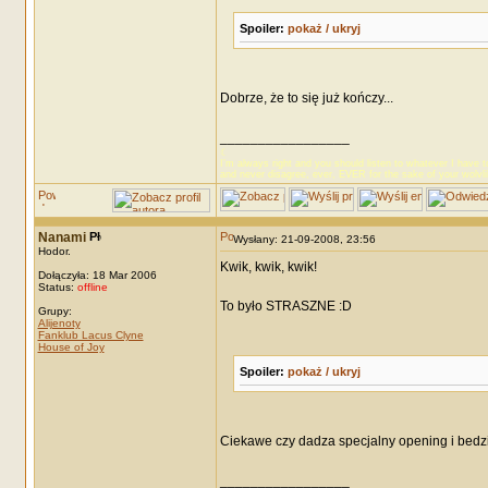
Spoiler:
pokaż / ukryj
Dobrze, że to się już kończy...
_________________
☾
I’m always right and you should listen to whatever I have t
and never disagree, ever, EVER for the sake of your wolvl
Nanami
Wysłany: 21-09-2008, 23:56
Hodor.
Kwik, kwik, kwik!
Dołączyła: 18 Mar 2006
Status:
offline
To było STRASZNE :D
Grupy:
Alijenoty
Fanklub Lacus Clyne
House of Joy
Spoiler:
pokaż / ukryj
Ciekawe czy dadza specjalny opening i bedz
_________________