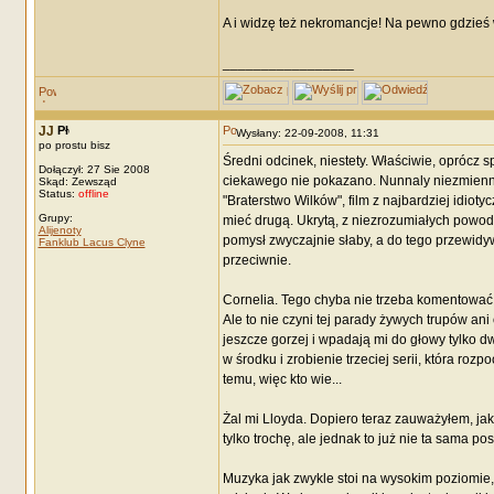
A i widzę też nekromancje! Na pewno gdzieś 
_________________
JJ
Wysłany: 22-09-2008, 11:31
po prostu bisz
Średni odcinek, niestety. Właściwie, oprócz s
Dołączył: 27 Sie 2008
ciekawego nie pokazano. Nunnaly niezmiennie i
Skąd: Zewsząd
Status:
offline
"Braterstwo Wilków", film z najbardziej idioty
Grupy:
mieć drugą. Ukrytą, z niezrozumiałych powod
Alijenoty
pomysł zwyczajnie słaby, a do tego przewidy
Fanklub Lacus Clyne
przeciwnie.
Cornelia. Tego chyba nie trzeba komentować.
Ale to nie czyni tej parady żywych trupów a
jeszcze gorzej i wpadają mi do głowy tylko
w środku i zrobienie trzeciej serii, która r
temu, więc kto wie...
Żal mi Lloyda. Dopiero teraz zauważyłem, jak
tylko trochę, ale jednak to już nie ta sama pos
Muzyka jak zwykle stoi na wysokim poziomie,