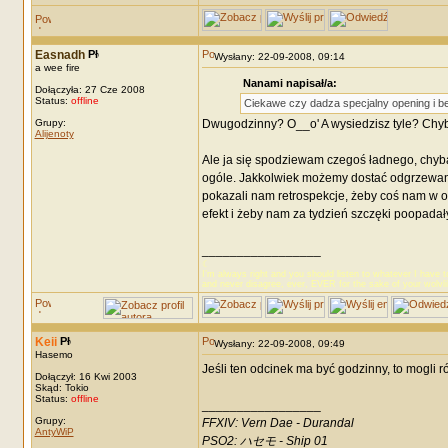
Easnadh
Wysłany: 22-09-2008, 09:14
a wee fire
Nanami napisał/a:
Dołączyła: 27 Cze 2008
Status:
offline
Ciekawe czy dadza specjalny opening i b
Grupy:
Dwugodzinny? O__o' A wysiedzisz tyle? Chyba
Alijenoty
Ale ja się spodziewam czegoś ładnego, chyba 
ogóle. Jakkolwiek możemy dostać odgrzewany k
pokazali nam retrospekcje, żeby coś nam w og
efekt i żeby nam za tydzień szczęki poopadał
_________________
☾
I’m always right and you should listen to whatever I have t
and never disagree, ever, EVER for the sake of your wolvl
Keii
Wysłany: 22-09-2008, 09:49
Hasemo
Jeśli ten odcinek ma być godzinny, to mogli
Dołączył: 16 Kwi 2003
Skąd: Tokio
Status:
offline
_________________
Grupy:
FFXIV: Vern Dae - Durandal
AntyWiP
PSO2: ハセモ - Ship 01