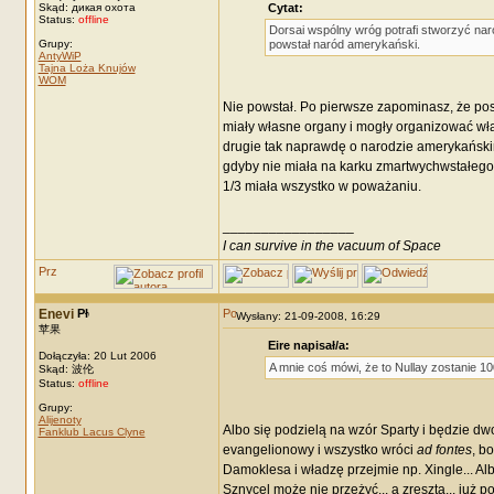
Skąd: дикая охота
Cytat:
Status:
offline
Dorsai wspólny wróg potrafi stworzyć nar
Grupy:
powstał naród amerykański.
AntyWiP
Tajna Loża Knujów
WOM
Nie powstał. Po pierwsze zapominasz, że posz
miały własne organy i mogły organizować włas
drugie tak naprawdę o narodzie amerykańskim
gdyby nie miała na karku zmartwychwstałego N
1/3 miała wszystko w poważaniu.
_________________
I can survive in the vacuum of Space
Enevi
Wysłany: 21-09-2008, 16:29
苹果
Eire napisał/a:
Dołączyła: 20 Lut 2006
A mnie coś mówi, że to Nullay zostanie 10
Skąd: 波伦
Status:
offline
Grupy:
Alijenoty
Albo się podzielą na wzór Sparty i będzie dwoj
Fanklub Lacus Clyne
evangelionowy i wszystko wróci
ad fontes
, b
Damoklesa i władzę przejmie np. Xingle... Albo
Sznycel może nie przeżyć... a zresztą... już p