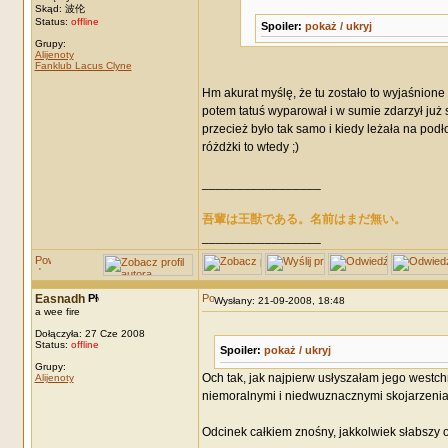
Skąd: 波伦
Status:
offline
Spoiler:
pokaż / ukryj
Grupy:
Alijenoty
Fanklub Lacus Clyne
Hm akurat myślę, że tu zostało to wyjaśnion
potem tatuś wyparował i w sumie zdarzył już 
przecież było tak samo i kiedy leżała na pod
różdżki to wtedy ;)
_________________
吾輩は王獣である。名前はまだ無い。
_________________
Easnadh
Wysłany: 21-09-2008, 18:48
a wee fire
Dołączyła: 27 Cze 2008
Status:
offline
Spoiler:
pokaż / ukryj
Grupy:
Och tak, jak najpierw usłyszałam jego westc
Alijenoty
niemoralnymi i niedwuznacznymi skojarzenia
Odcinek całkiem znośny, jakkolwiek słabszy