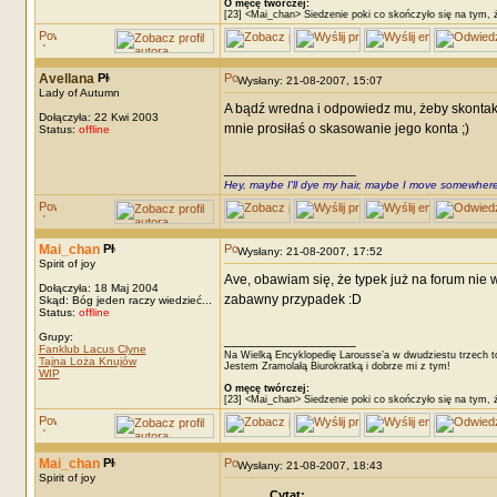
O męcę twórczej:
[23] <Mai_chan> Siedzenie poki co skończyło się na tym, 
Avellana
Wysłany: 21-08-2007, 15:07
Lady of Autumn
A bądź wredna i odpowiedz mu, żeby skontakt
Dołączyła: 22 Kwi 2003
mnie prosiłaś o skasowanie jego konta ;)
Status:
offline
_________________
Hey, maybe I'll dye my hair, maybe I move somewhere
Mai_chan
Wysłany: 21-08-2007, 17:52
Spirit of joy
Ave, obawiam się, że typek już na forum nie
Dołączyła: 18 Maj 2004
zabawny przypadek :D
Skąd: Bóg jeden raczy wiedzieć...
Status:
offline
Grupy:
_________________
Fanklub Lacus Clyne
Na Wielką Encyklopedię Larousse’a w dwudziestu trzech t
Tajna Loża Knujów
Jestem Zramolałą Biurokratką i dobrze mi z tym!
WIP
O męcę twórczej:
[23] <Mai_chan> Siedzenie poki co skończyło się na tym, 
Mai_chan
Wysłany: 21-08-2007, 18:43
Spirit of joy
Cytat: