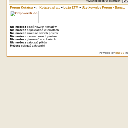
Wyświetl posty z ostatnich:
Forum Kotatsu
»
:: Kotatsu.pl ::..
»
Loża ZTM
»
Użytkownicy Forum - Bany...
Nie możesz
pisać nowych tematów
Nie możesz
odpowiadać w tematach
Nie możesz
zmieniać swoich postów
Nie możesz
usuwać swoich postów
Nie możesz
głosować w ankietach
Nie możesz
załączać plików
Możesz
ściągać załączniki
Powered by
phpBB
mo