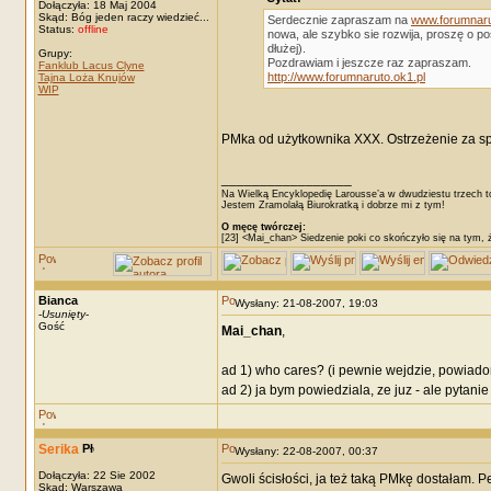
Dołączyła: 18 Maj 2004
Skąd: Bóg jeden raczy wiedzieć...
Serdecznie zapraszam na
www.forumnaru
Status:
offline
nowa, ale szybko sie rozwija, proszę o p
dłużej).
Grupy:
Pozdrawiam i jeszcze raz zapraszam.
Fanklub Lacus Clyne
http://www.forumnaruto.ok1.pl
Tajna Loża Knujów
WIP
PMka od użytkownika XXX. Ostrzeżenie za sp
_________________
Na Wielką Encyklopedię Larousse’a w dwudziestu trzech t
Jestem Zramolałą Biurokratką i dobrze mi z tym!
O męcę twórczej:
[23] <Mai_chan> Siedzenie poki co skończyło się na tym, 
Bianca
Wysłany: 21-08-2007, 19:03
-
Usunięty
-
Gość
Mai_chan
,
ad 1) who cares? (i pewnie wejdzie, powiado
ad 2) ja bym powiedziala, ze juz - ale pytanie
Serika
Wysłany: 22-08-2007, 00:37
Dołączyła: 22 Sie 2002
Gwoli ścisłości, ja też taką PMkę dostałam. P
Skąd: Warszawa