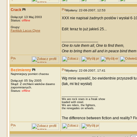
Crack
Wysłany: 22-08-2007, 12:53
Dołączył: 13 Maj 2003
XXX nie napisał żadnych postów i wysłał 6-1
Status:
offline
Grupy:
Edit: teraz to już jakieś 25...
Fanklub Lacus Clyne
_________________
One to rule them all, One to find them,
One to bring them all and in peace bind them
Bezimienny
Wysłany: 22-08-2007, 17:41
Najmniejszy pomiot chaosu
Wg mnie wywalić, bo ewidentnie przyszedł t
Dołączył: 05 Sty 2005
(tak, mi też wysłał)
Skąd: Z otchłani wieków dawno
zapomnianych.
Status:
offline
_________________
We are rock stars in a freak show
loaded with steel.
We are riders, the fighters,
the renegades on wheels.
The difference between fiction and reality? F