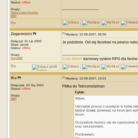
Status:
offline
_________________
Grupy:
Tajna Loża Knujów
WIP
Zegarmistrz
Wysłany: 22-08-2007, 08:50
Dołączył: 31 Lip 2002
Ja podobnie. Ost się facetowi na pewno należ
Skąd: sanok
Status:
offline
_________________
Grupy:
AntyWiP
Czas Waśni
darmowy system RPG dla fanów F
IKa
Wysłany: 22-08-2007, 10:01
Dołączyła: 02 Sty 2004
PMka do Teknometalman
Status:
offline
Cytat:
Grupy:
Witam,
WIP
Uprzejmie proszę o usunięcie w trybie nat
będzie działał, ponieważ na forum jest 
forum.
Oczywiście możesz się nie zastosować do
oraz ostrzeżeniem.
Pozdrawiam,