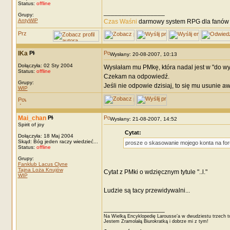
Status:
offline
_________________
Grupy:
AntyWiP
Czas Waśni
darmowy system RPG dla fanów F
IKa
Wysłany: 20-08-2007, 10:13
Dołączyła: 02 Sty 2004
Wysłałam mu PMkę, która nadal jest w "do wy
Status:
offline
Czekam na odpowiedź.
Grupy:
Jeśli nie odpowie dzisiaj, to się mu usunie aw
WIP
Mai_chan
Wysłany: 21-08-2007, 14:52
Spirit of joy
Cytat:
Dołączyła: 18 Maj 2004
Skąd: Bóg jeden raczy wiedzieć...
prosze o skasowanie mojego konta na for
Status:
offline
Grupy:
Fanklub Lacus Clyne
Tajna Loża Knujów
Cytat z PMki o wdzięcznym tytule "..l."
WIP
Ludzie są tacy przewidywalni...
_________________
Na Wielką Encyklopedię Larousse’a w dwudziestu trzech t
Jestem Zramolałą Biurokratką i dobrze mi z tym!