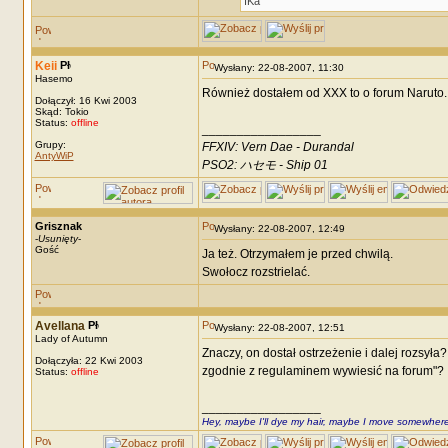
IKa
Keii
Wysłany: 22-08-2007, 11:30
Hasemo
Również dostałem od XXX to o forum Naruto.
Dołączył: 16 Kwi 2003
Skąd: Tokio
Status:
offline
_________________
Grupy:
FFXIV: Vern Dae - Durandal
AntyWiP
PSO2: ハセモ - Ship 01
Grisznak
Wysłany: 22-08-2007, 12:49
-
Usunięty
-
Gość
Ja też. Otrzymałem je przed chwilą.
Swołocz rozstrielać.
Avellana
Wysłany: 22-08-2007, 12:51
Lady of Autumn
Znaczy, on dostał ostrzeżenie i dalej rozsy
Dołączyła: 22 Kwi 2003
zgodnie z regulaminem wywiesić na forum"?
Status:
offline
_________________
Hey, maybe I'll dye my hair, maybe I move somewhere