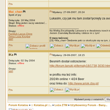
Mai_chan
Wysłany: 27-09-2007, 20:24
Spirit of joy
Lukaslm, czy jak mu tam został tycnięty za ava
Dołączyła: 18 Maj 2004
Skąd: Bóg jeden raczy wiedzieć...
Status:
offline
_________________
Na Wielką Encyklopedię Larousse’a w dwudziestu trzech t
Grupy:
Jestem Zramolałą Biurokratką i dobrze mi z tym!
Fanklub Lacus Clyne
Tajna Loża Knujów
O męcę twórczej:
WIP
[23] <Mai_chan> Siedzenie poki co skończyło się na tym, 
IKa
Wysłany: 29-09-2007, 18:15
Dołączyła: 02 Sty 2004
Besmirh dostał ostrzeżenie:
Status:
offline
http://forum.tanuki.pl/tematy18/1738,3030.h
Grupy:
WIP
w profilu ma też info:
20/24h online + 4/24 Beer
oraz linka do:
http://www.ariok.cba.pl/
Wyświetl posty z ostatnich:
Forum Kotatsu
»
:: Kotatsu.pl ::..
»
Loża ZTM
»
Użytkownicy Forum - Bany...