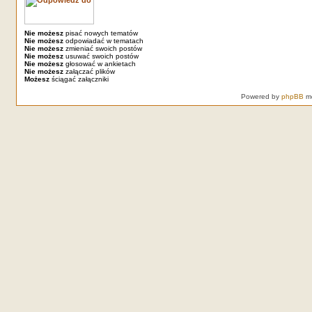
Nie możesz
pisać nowych tematów
Nie możesz
odpowiadać w tematach
Nie możesz
zmieniać swoich postów
Nie możesz
usuwać swoich postów
Nie możesz
głosować w ankietach
Nie możesz
załączać plików
Możesz
ściągać załączniki
Powered by
phpBB
mo