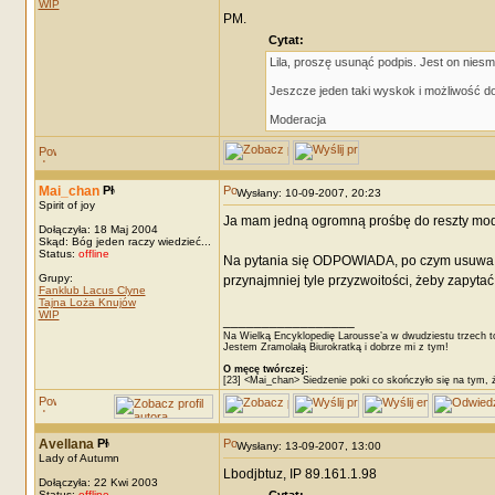
WIP
PM.
Cytat:
Lila, proszę usunąć podpis. Jest on niesm
Jeszcze jeden taki wyskok i możliwość d
Moderacja
Mai_chan
Wysłany: 10-09-2007, 20:23
Spirit of joy
Ja mam jedną ogromną prośbę do reszty mod
Dołączyła: 18 Maj 2004
Skąd: Bóg jeden raczy wiedzieć...
Status:
offline
Na pytania się ODPOWIADA, po czym usuwa tem
Grupy:
przynajmniej tyle przyzwoitości, żeby zapyta
Fanklub Lacus Clyne
Tajna Loża Knujów
WIP
_________________
Na Wielką Encyklopedię Larousse’a w dwudziestu trzech t
Jestem Zramolałą Biurokratką i dobrze mi z tym!
O męcę twórczej:
[23] <Mai_chan> Siedzenie poki co skończyło się na tym, 
Avellana
Wysłany: 13-09-2007, 13:00
Lady of Autumn
Lbodjbtuz, IP 89.161.1.98
Dołączyła: 22 Kwi 2003
Status:
offline