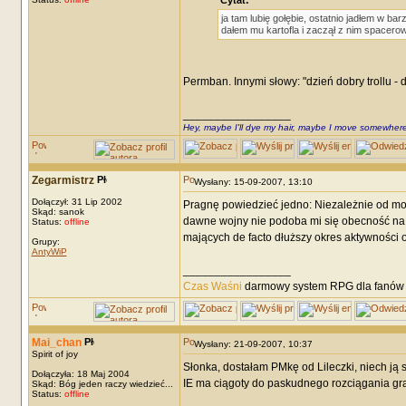
Cytat:
ja tam lubię gołębie, ostatnio jadłem w bar
dałem mu kartofla i zaczął z nim spacerow
Permban. Innymi słowy: "dzień dobry trollu - d
_________________
Hey, maybe I'll dye my hair, maybe I move somewhere
Zegarmistrz
Wysłany: 15-09-2007, 13:10
Dołączył: 31 Lip 2002
Pragnę powiedzieć jedno: Niezależnie od mo
Skąd: sanok
dawne wojny nie podoba mi się obecność na f
Status:
offline
mających de facto dłuższy okres aktywności od
Grupy:
AntyWiP
_________________
Czas Waśni
darmowy system RPG dla fanów F
Mai_chan
Wysłany: 21-09-2007, 10:37
Spirit of joy
Słonka, dostałam PMkę od Lileczki, niech ją 
Dołączyła: 18 Maj 2004
IE ma ciągoty do paskudnego rozciągania grafi
Skąd: Bóg jeden raczy wiedzieć...
Status:
offline