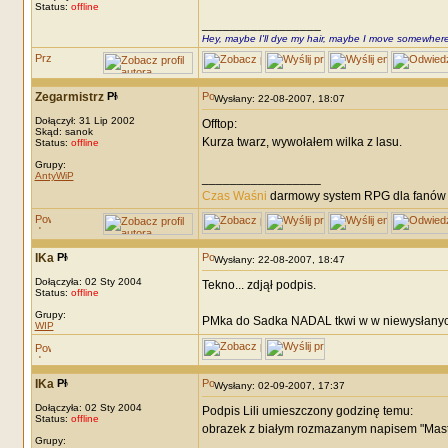
Status:
offline
_________________
Hey, maybe I'll dye my hair, maybe I move somewhere
Zegarmistrz
Wysłany: 22-08-2007, 18:07
Dołączył: 31 Lip 2002
Offtop:
Skąd: sanok
Kurza twarz, wywołałem wilka z lasu.
Status:
offline
Grupy:
AntyWiP
_________________
Czas Waśni
darmowy system RPG dla fanów F
IKa
Wysłany: 22-08-2007, 18:47
Dołączyła: 02 Sty 2004
Tekno... zdjął podpis.
Status:
offline
Grupy:
PMka do Sadka NADAL tkwi w w niewysłanyc
WIP
IKa
Wysłany: 02-09-2007, 17:37
Dołączyła: 02 Sty 2004
Podpis Lili umieszczony godzinę temu:
Status:
offline
obrazek z białym rozmazanym napisem "Mas
Grupy: