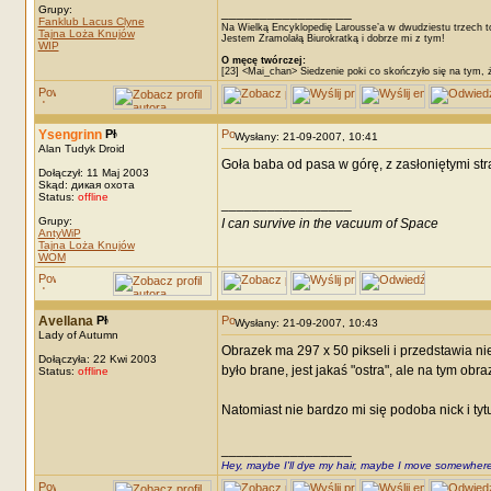
Grupy:
_________________
Fanklub Lacus Clyne
Na Wielką Encyklopedię Larousse’a w dwudziestu trzech t
Tajna Loża Knujów
Jestem Zramolałą Biurokratką i dobrze mi z tym!
WIP
O męcę twórczej:
[23] <Mai_chan> Siedzenie poki co skończyło się na tym, 
Ysengrinn
Wysłany: 21-09-2007, 10:41
Alan Tudyk Droid
Goła baba od pasa w górę, z zasłoniętymi st
Dołączył: 11 Maj 2003
Skąd: дикая охота
Status:
offline
_________________
Grupy:
I can survive in the vacuum of Space
AntyWiP
Tajna Loża Knujów
WOM
Avellana
Wysłany: 21-09-2007, 10:43
Lady of Autumn
Obrazek ma 297 x 50 pikseli i przedstawia nie
Dołączyła: 22 Kwi 2003
było brane, jest jakaś "ostra", ale na tym obr
Status:
offline
Natomiast nie bardzo mi się podoba nick i tyt
_________________
Hey, maybe I'll dye my hair, maybe I move somewhere