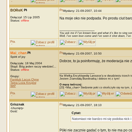
BOReK
Wysłany: 21-09-2007, 10:44
Dołączył: 15 Lip 2005
Na moje oko nie podpada. Po prostu ciut bardz
Status:
offline
_________________
You ask me if I've known love and what it's like to sing son
Well, I've seen love come and I've seen it shot down, I've s
Mai_chan
Wysłany: 21-09-2007, 10:50
Spirit of joy
Dobrze, to ja poinformuję, że moderacja nie z
Dołączyła: 18 Maj 2004
Skąd: Bóg jeden raczy wiedzieć...
Status:
offline
_________________
Na Wielką Encyklopedię Larousse’a w dwudziestu trzech t
Grupy:
Jestem Zramolałą Biurokratką i dobrze mi z tym!
Fanklub Lacus Clyne
Tajna Loża Knujów
O męcę twórczej:
WIP
[23] <Mai_chan> Siedzenie poki co skończyło się na tym, 
Grisznak
Wysłany: 21-09-2007, 18:10
-
Usunięty
-
Gość
Cytat:
Natomiast nie bardzo mi się podoba nick i 
Póki nie zacznie gadać o tym, to nie ma po c