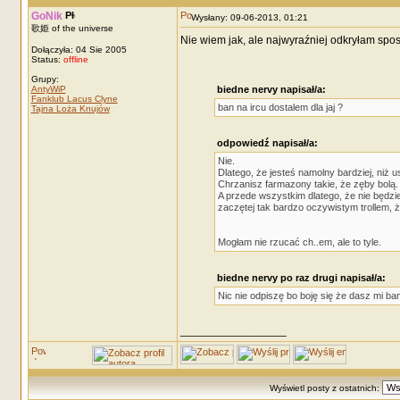
GoNik
Wysłany: 09-06-2013, 01:21
歌姫 of the universe
Nie wiem jak, ale najwyraźniej odkryłam spo
Dołączyła: 04 Sie 2005
Status:
offline
Grupy:
AntyWiP
biedne nervy napisał/a:
Fanklub Lacus Clyne
ban na ircu dostalem dla jaj ?
Tajna Loża Knujów
odpowiedź napisał/a:
Nie.
Dlatego, że jesteś namolny bardziej, niż 
Chrzanisz farmazony takie, że zęby bolą.
A przede wszystkim dlatego, że nie będzie
zaczętej tak bardzo oczywistym trollem, ż
Mogłam nie rzucać ch..em, ale to tyle.
biedne nervy po raz drugi napisał/a:
Nic nie odpiszę bo boję się że dasz mi b
_________________
Wyświetl posty z ostatnich: