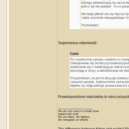
którego administracja na zarzut 
jeśli ci się nie podoba". To co p
Nie będę płakać ani cię męczyć je
i takie uciszenie niewygodnego i 
Pozdrawiam.
Sugerowana odpowiedź:
Cytat:
Po rozpatrzeniu sprawy ustalono co nastę
Odwoływanie się od decyzji moderacji jes
wykłócanie się z moderacją po niekorzystn
pozostają w mocy, a administracja nie wid
Przypominam, że jest to decyzja ostatecz
zakazem pisania. Jednocześnie zwracam
błędów, by mógł uniknąć powtarzania ich w
Prawdopodobnie należałoby to nieco przyszlif
_________________
We are rock stars in a freak show
loaded with steel.
We are riders, the fighters,
the renegades on wheels.