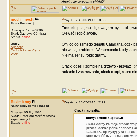
Aren't I an awesome chick!?"
moshi_moshi
Wysłany: 23-05-2013, 18:33
Szara Emonencja
Tren, nie przejmuj się uwagami byle trolli, 
Dołączyła: 19 Lis 2006
Olewać i robić swoje.
Skąd: Dąbrowa Górnicza
Status:
offline
Grupy:
Om, co do samego tematu Caladana, cóż - pan 
Alijenoty
nie widzę problemu. W momencie kiedy zaczni
Fanklub Lacus Clyne
WOM
Nie ma sensu robić dramy.
Crack, odeślij zombie na drzewo - przyłaził p
nękanie i zastraszanie, niech cierpi, skoro ni
_________________
Bezimienny
Wysłany: 23-05-2013, 22:22
Najmniejszy pomiot chaosu
Crack napisał/a:
Dołączył: 05 Sty 2005
Skąd: Z otchłani wieków dawno
nervyzombie napisał/a:
zapomnianych.
Status:
offline
Skoro warny za moje prawdziwe pr
przeszkadzało jaśnie Ysenowi i ła
Karanie za opozycyjny stosunek do
społeczność czy raj na ziemi w s