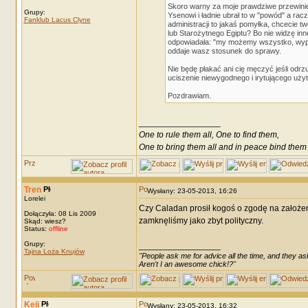
Skoro warny za moje prawdziwe przewinien
Grupy:
Ysenowi i ładnie ubrał to w "powód" a ra
Fanklub Lacus Clyne
administracji to jakaś pomyłka, chcecie t
lub Starożytnego Egiptu? Bo nie widzę in
odpowiadała: "my możemy wszystko, wypier
oddaje wasz stosunek do sprawy.
Nie będę płakać ani cię męczyć jeśli odrz
uciszenie niewygodnego i irytującego uży
Pozdrawiam.
_________________
One to rule them all, One to find them,
One to bring them all and in peace bind them
Tren
Wysłany: 23-05-2013, 16:26
Lorelei
Czy Caladan prosił kogoś o zgodę na założeni
Dołączyła: 08 Lis 2009
zamknęliśmy jako zbyt polityczny.
Skąd: wiesz?
Status:
offline
Grupy:
_________________
Tajna Loża Knujów
"People ask me for advice all the time, and they ask
Aren't I an awesome chick!?"
Keii
Wysłany: 23-05-2013, 16:32