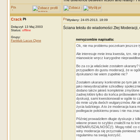
The difference between fiction and reality? F
Crack
Wysłany: 24-05-2013, 18:09
Dołączył: 13 Maj 2003
Ściana tekstu do wiadomości Złej Moderacji
Status:
offline
Grupy:
nervyzombie napisał/a:
Fanklub Lacus Clyne
Ok, nie ma problemu poczekam jeszcze tyc
Ale interesuje mnie inna kwestia, tzn. nie
mianowicie wręcz karygodne nieprawidłow
Bo za co ja właściwie zostałem ukarany? 
przypadłem do gustu moderacji, że w ogóle
dyskutanci nie wiem zupełnie nic?
Zostałem ukarany konkretnie po tym jak n
jako niewyobrażalnie szkodliwy społeczn
dodano także jakieś kompletnie zmyślone
żadnej kłótni tylko do końca próbowałem 
dyskusji, sami kwestionowali w ogóle to
do mnie użyła dwóch wulgaryzmów. Ale uka
życia ludzkiego. A to że moderacja kara 
podlegacie polskiemu prawu i nie ma znac
Później prowadziłem długie dyskusje z ki
własne prawo to szybko znaleźli na 
NIENARUSZALNOŚĆ(!). Mogą robić co chcą 
winy moderacja się przyznała ponieważ n
regulaminu na swoją korzyść.