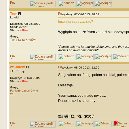
Tren
Wysłany: 07-06-2013, 18:52
Lorelei
Igrzyska czas zacząć?
Dołączyła: 08 Lis 2009
Skąd: wiesz?
Status:
offline
Wygląda na to, że Ysen znalazł skuteczny sp
Grupy:
Tajna Loża Knujów
_________________
"People ask me for advice all the time, and they ask
Aren't I an awesome chick!?"
wa-totem
Wysłany: 08-06-2013, 12:55
┐(￣ー￣)┌
Spojrzałem na tfurcę, potem na dział, potem
Dołączył: 03 Mar 2005
Status:
offline
I nieszyję.
Grupy:
Fanklub Lacus Clyne
WIP
Ysen-sama, you made my day.
Double cuz it's saturday.
_________________
笑い男: 歌、酒、女の子 DRM: terror