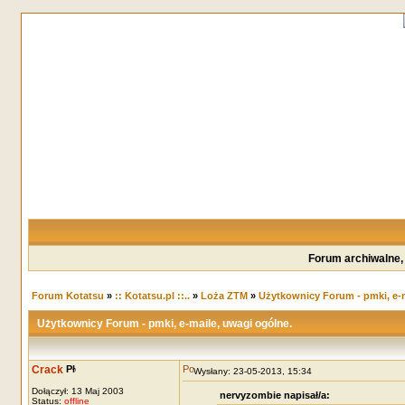
Forum archiwalne,
Forum Kotatsu
»
:: Kotatsu.pl ::..
»
Loża ZTM
»
Użytkownicy Forum - pmki, e-m
Użytkownicy Forum - pmki, e-maile, uwagi ogólne.
Crack
Wysłany: 23-05-2013, 15:34
Dołączył: 13 Maj 2003
nervyzombie napisał/a:
Status:
offline