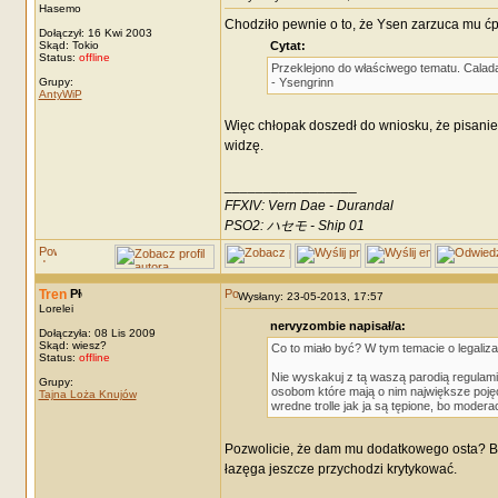
Hasemo
Chodziło pewnie o to, że Ysen zarzuca mu ćp
Dołączył: 16 Kwi 2003
Skąd: Tokio
Cytat:
Status:
offline
Przeklejono do właściwego tematu. Caladan 
Grupy:
- Ysengrinn
AntyWiP
Więc chłopak doszedł do wniosku, że pisanie 
widzę.
_________________
FFXIV: Vern Dae - Durandal
PSO2: ハセモ - Ship 01
Tren
Wysłany: 23-05-2013, 17:57
Lorelei
nervyzombie napisał/a:
Dołączyła: 08 Lis 2009
Skąd: wiesz?
Co to miało być? W tym temacie o legaliz
Status:
offline
Nie wyskakuj z tą waszą parodią regulamin
Grupy:
osobom które mają o nim największe pojęci
Tajna Loża Knujów
wredne trolle jak ja są tępione, bo modera
Pozwolicie, że dam mu dodatkowego osta? Bo 
łazęga jeszcze przychodzi krytykować.