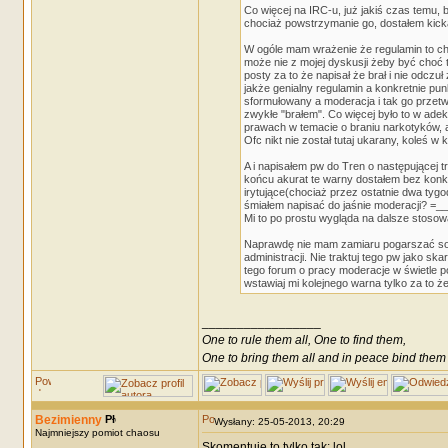
Co więcej na IRC-u, już jakiś czas temu
chociaż powstrzymanie go, dostałem kick
W ogóle mam wrażenie że regulamin to chyb
może nie z mojej dyskusji żeby być choć
posty za to że napisał że brał i nie odc
jakże genialny regulamin a konkretnie punk
sformułowany a moderacja i tak go prze
zwykłe "brałem". Co więcej było to w ad
prawach w temacie o braniu narkotyków, 
Ofc nikt nie został tutaj ukarany, koleś w 
A i napisałem pw do Tren o następującej 
końcu akurat te warny dostałem bez konkr
irytujące(chociaż przez ostatnie dwa tyg
śmiałem napisać do jaśnie moderacji? =_
Mi to po prostu wygląda na dalsze stosow
Naprawdę nie mam zamiaru pogarszać sobi
administracji. Nie traktuj tego pw jako sk
tego forum o pracy moderacje w świetle po
wstawiaj mi kolejnego warna tylko za to że
_________________
One to rule them all, One to find them,
One to bring them all and in peace bind them
Bezimienny
Wysłany: 25-05-2013, 20:29
Najmniejszy pomiot chaosu
Skomentuję to tylko tak: lol.