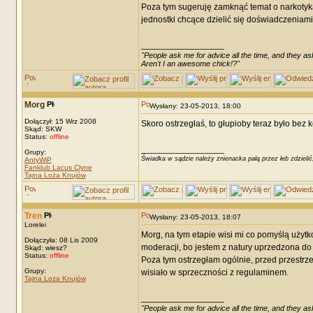
Poza tym sugeruję zamknąć temat o narkotykac
jednostki chcące dzielić się doświadczeniami.
_________________
"People ask me for advice all the time, and they ask
Aren't I an awesome chick!?"
Morg
Wysłany: 23-05-2013, 18:00
Dołączył: 15 Wrz 2008
Skoro ostrzegłaś, to głupioby teraz było be
Skąd: SKW
Status:
offline
_________________
Grupy:
Świadka w sądzie należy znienacka pałą przez łeb zdzielić
AntyWiP
Fanklub Lacus Clyne
Tajna Loża Knujów
Tren
Wysłany: 23-05-2013, 18:07
Lorelei
Morg, na tym etapie wisi mi co pomyślą użytk
Dołączyła: 08 Lis 2009
moderacji, bo jestem z natury uprzedzona do 
Skąd: wiesz?
Status:
offline
Poza tym ostrzegłam ogólnie, przed przestrz
Grupy:
wisiało w sprzeczności z regulaminem.
Tajna Loża Knujów
_________________
"People ask me for advice all the time, and they ask