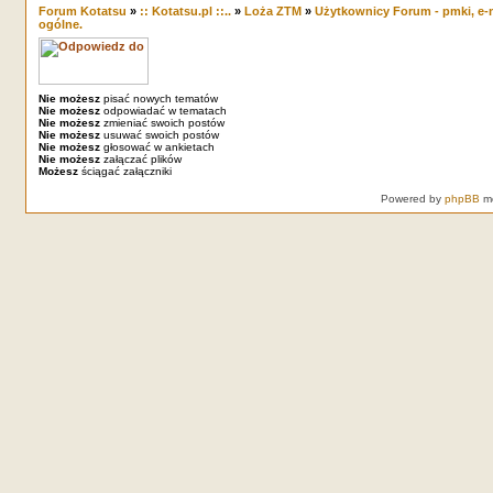
Forum Kotatsu
»
:: Kotatsu.pl ::..
»
Loża ZTM
»
Użytkownicy Forum - pmki, e-m
ogólne.
Nie możesz
pisać nowych tematów
Nie możesz
odpowiadać w tematach
Nie możesz
zmieniać swoich postów
Nie możesz
usuwać swoich postów
Nie możesz
głosować w ankietach
Nie możesz
załączać plików
Możesz
ściągać załączniki
Powered by
phpBB
mo