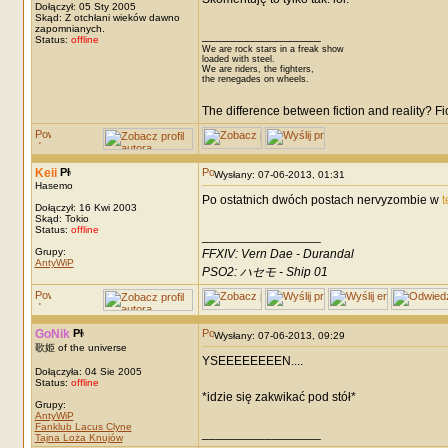
Dołączył: 05 Sty 2005
Skąd: Z otchłani wieków dawno
zapomnianych.
_________________
Status:
offline
We are rock stars in a freak show
loaded with steel.
We are riders, the fighters,
the renegades on wheels.
The difference between fiction and reality? F
Keii
Wysłany: 07-06-2013, 01:31
Hasemo
Po ostatnich dwóch postach nervyzombie w
t
Dołączył: 16 Kwi 2003
Skąd: Tokio
Status:
offline
_________________
Grupy:
FFXIV: Vern Dae - Durandal
AntyWiP
PSO2: ハセモ - Ship 01
GoNik
Wysłany: 07-06-2013, 09:29
歌姫 of the universe
YSEEEEEEEEN....
Dołączyła: 04 Sie 2005
Status:
offline
*idzie się zakwikać pod stół*
Grupy:
AntyWiP
Fanklub Lacus Clyne
_________________
Tajna Loża Knujów