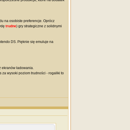
ż współczesne produkcje, które na dodatek
na osobiste preferencje. Oprócz
awdę
trudne
) gry strategiczne z solidnymi
ntendo DS. Pięknie się emuluje na
ez ekranów ładowania.
za wysoki poziom trudności - rogaliki to