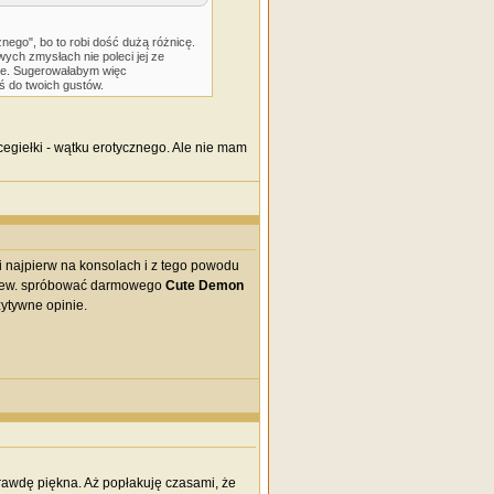
ego", bo to robi dość dużą różnicę.
wych zmysłach nie poleci jej ze
ane. Sugerowałabym więc
 do twoich gustów.
cegiełki - wątku erotycznego. Ale nie mam
i najpierw na konsolach i z tego powodu
z ew. spróbować darmowego
Cute Demon
zytywne opinie.
rawdę piękna. Aż popłakuję czasami, że