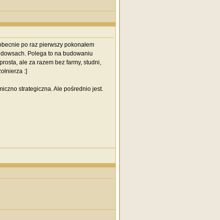
) obecnie po raz pierwszy pokonałem
 windowsach. Polega to na budowaniu
prosta, ale za razem bez farmy, studni,
łnierza :]
miczno strategiczna. Ale pośrednio jest.