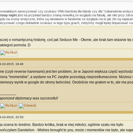
rowałabym sprecyzować czy szukasz VNki bardziej dla fabuły czy dla "zabarwienia erotyczn
/stay night
jest na przykład bardzo znaną nowelką ze względu na fabułę, ale nikt przy zdro
ędu na sceny erotyczne, które są niesławne w fandomie ze względu na to jak źle są napis
ecyzować czego dokładnie szukasz w tego typu grach, żebyśmy mogli lepiej dopasować coś
aczej o romantyczną historię, coś jak Seduce Me - Otome, ale brak tam wlasnie tej 
 jakiegoś pornola :D
09-10-2015, 19:46
me (czyli reverse haremami) jest ten problem, że w Japonii większa część wychodz
wiona "momentów", a wydane na PC zwykle pozostają nieprzetłumaczone. Możes
pierwszy wynik w google do strony twórców). Osobiście nie grałem w to, ale ma po
________
ponized diplomacy was successful!
09-10-2015, 22:53
 ocena to średnio. Bardzo krótka, brak w niej miłości, ogólnie szału nie było.
skończyłam Dandelion - Wishes brought to you, może i momentów nie było, ale nap