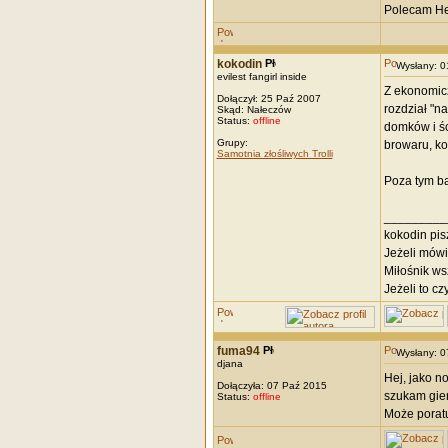
Polecam Her
kokodin
Wysłany: 
evilest fangirl inside
Z ekonomicz
Dołączył: 25 Paź 2007
rozdział "n
Skąd: Nałeczów
Status:
offline
domków i śc
Grupy:
browaru, ko
Samotnia złośliwych Trolli
Poza tym bar
_________
kokodin pisz
Jeżeli mówi
Miłośnik wsz
Jeżeli to cz
fuma94
Wysłany: 
djana
Hej, jako n
Dołączyła: 07 Paź 2015
szukam gier
Status:
offline
Może poratuj