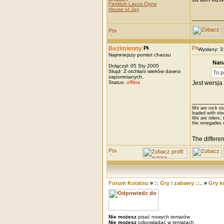
Fanklub Lacus Clyne
House of Joy
_________
Bezimienny
Wysłany: 
Najmniejszy pomiot chaosu
Nana
Dołączył: 05 Sty 2005
Skąd: Z otchłani wieków dawno
To p
zapomnianych.
Status:
offline
Jest wersja
_________
We are rock st
loaded with ste
We are riders, t
the renegades 
The differe
Forum Kotatsu
»
:: Gry i zabawy ::..
»
Gry 
Nie możesz
pisać nowych tematów
Nie możesz
odpowiadać w tematach