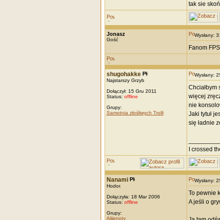
tak sie sko
Jonasz
Wysłany: 
Gość
Fanom FPSó
shugohakke
Wysłany: 
Najstarszy Grzyb
Chciałbym s
Dołączył: 15 Gru 2011
więcej zręc
Status:
offline
nie konsolo
Grupy:
Samotnia złośliwych Trolli
Jaki tytuł j
się ładnie z
_________
I crossed th
Nanami
Wysłany: 
Hodor.
To pewnie kt
Dołączyła: 18 Mar 2006
A jeśli o gr
Status:
offline
Grupy:
Alijenoty
Ja tam odśw