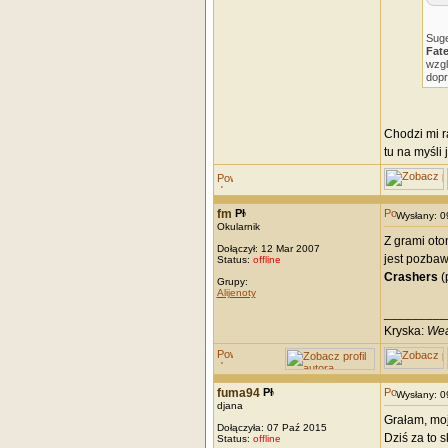
Suge
Fate
wzgl
dopr
Chodzi mi r
tu na myśli
fm
Wysłany: 
Okularnik
Z grami oto
Dołączył: 12 Mar 2007
jest pozba
Status:
offline
Crashers
(
Grupy:
Alijenoty
_________
Kryska:
Wea
fuma94
Wysłany: 
djana
Grałam, moja
Dołączyła: 07 Paź 2015
Dziś za to 
Status:
offline