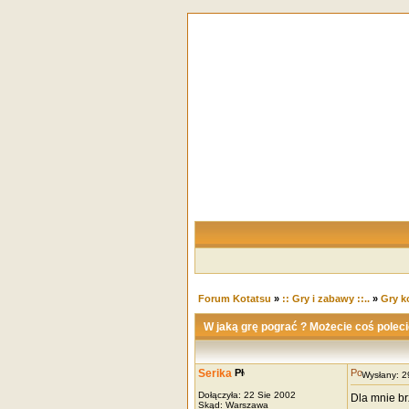
Forum Kotatsu
»
:: Gry i zabawy ::..
»
Gry 
W jaką grę pograć ? Możecie coś poleci
Serika
Wysłany: 
Dołączyła: 22 Sie 2002
Dla mnie br
Skąd: Warszawa