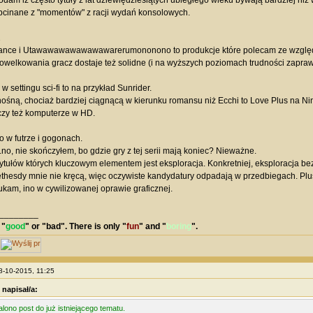
odam iż często tytuły z lat dziewiędziesiątych ubiegłego wieku bywają bardziej ni
bcinane z "momentów" z racji wydań konsolowych.
2
nce i Utawawawawawawawarerumononono to produkcje które polecam ze względu 
welkowania gracz dostaje też solidne (i na wyższych poziomach trudności zapr
w settingu sci-fi to na przykład Sunrider.
ośną, chociaż bardziej ciągnącą w kierunku romansu niż Ecchi to Love Plus na Ni
czy też komputerze w HD.
o w futrze i gogonach.
.no, nie skończyłem, bo gdzie gry z tej serii mają koniec? Nieważne.
ytułów których kluczowym elementem jest eksploracja. Konkretniej, eksploracja b
thesdy mnie nie kręcą, więc oczywiste kandydatury odpadają w przedbiegach. Plus 
ukam, ino w cywilizowanej oprawie graficznej.
________
 "
good
" or "
bad
". There is only "
fun
" and "
boring
".
08-10-2015, 11:25
 napisał/a:
lono post do już istniejącego tematu.