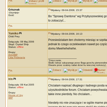
Grisznak
Wysłany: 09-04-2008, 15:37
-
Usunięty
-
Gość
Bo "Sprawę Dantona" wg Przybyszewskiej graj
to zobaczyć...
Yumiko
Wysłany: 09-04-2008, 16:13
Child Prey
Przesiedziałam ten cholerny miesiąc w szpitalu
Dołączyła: 08 Maj 2006
jednak to czego oczekiwałam nawet po części s
Skąd: Crystal Ship
Status:
offline
domu Mwehehehehe.
Grupy:
AntyWiP
_________________
Lisia Federacja
"Zniszczenie,
Słodki nektar zakazanego przez Boga grzechu pierworodne
Otwarte przez szalony sabat drzwi ku wiecznej rozkoszy(..
Irin
Wysłany: 09-04-2008, 17:31
Dołączyła: 09 Kwi 2005
Chciałam napisać długiego i ładnego posta w
Status:
offline
użyszkodników forum. Chciałam powychwalać sob
Grupy:
takie inne pierdoły. No chciałam...
House of Joy
WIP
Niestety nic-nie-znaczące i w ogóle marne pi