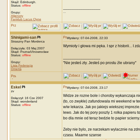
Skąd: Edinburgh.
Status:
offline
_________________
...
Grupy:
Alijenoty
Fanklub Lacus Clyne
Shinigami-san
Wysłany: 07-04-2008, 22:33
Straszny Pan Morderca
Wymioty i głowa mi pęka. I spr z historii... I z
Dołączyła: 03 Maj 2007
Skąd: Poznań/Inowrocław
Status:
offline
_________________
Grupy:
"Nie jesteś zły. Jesteś po prostu źle ubrany"
Lisia Federacja
Omertà
Eskel
Wysłany: 07-04-2008, 23:17
zv
Widze ze rozne bole i choroby wykanczaja ni
Dołączył: 16 Cze 2007
(to, co zwykle) zafundowala mi weekend w tem
Skąd: wonderland
Status:
offline
w/w lekarza. Jak po jakiejs wiekszej imprez
lewo. Jak do tej pory poszly 1 rolka papieru 
bo dla mnie od teraz bedzie to papier sciern
Zeby nie bylo, ze narzekam wylacznie na zdr
czasu. Maarne szanse