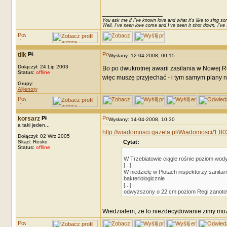
_________________
You ask me if I've known love and what it's like to sing son
Well, I've seen love come and I've seen it shot down, I've s
tilk
Wysłany: 12-04-2008, 00:15
Dołączył: 24 Lip 2003
Bo po dwukrotnej awarii zasilania w Nowej 
Status:
offline
więc muszę przyjechać - i tym samym plany n
Grupy:
Alijenoty
korsarz
Wysłany: 14-04-2008, 10:30
a taki jeden...
http://wiadomosci.gazeta.pl/Wiadomosci/1,8
Dołączył: 02 Wrz 2005
Skąd: Resko
Cytat:
Status:
offline
W Trzebiatowie ciągle rośnie poziom wod
[...]
W niedzielę w Płotach inspektorzy sanitar
bakteriologicznie
[...]
odwyższony o 22 cm poziom Regi zanoto
Wiedziałem, że to niezdecydowanie zimy może s