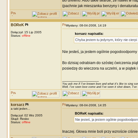
Bo drewno. Albo takie twarde, że nawet w n
(pachnie jak mieszanka benzyny i denaturatu
BOReK
Wysłany: 08-04-2008, 14:19
Dołączył: 15 Lip 2005
korsarz napisał/a:
Status:
offline
Chyba jestem tu jedynym, który nie cierpi 
Nie jesteś, ja jestem ogólnie pogodoodporny 
Bo dzisiaj odrabiam do szóstej ćwiczenia pią
posiedzę do wieczora na uczelni, a w piątek 
_________________
You ask me if I've known love and what it's like to sing son
Well, I've seen love come and I've seen it shot down, I've s
korsarz
Wysłany: 08-04-2008, 14:35
a taki jeden...
BOReK napisał/a:
Dołączył: 02 Wrz 2005
Skąd: Resko
Nie jesteś, ja jestem ogólnie pogodoodpor
Status:
offline
Inaczej. Głowa mnie boli przy wzroście ciśnie