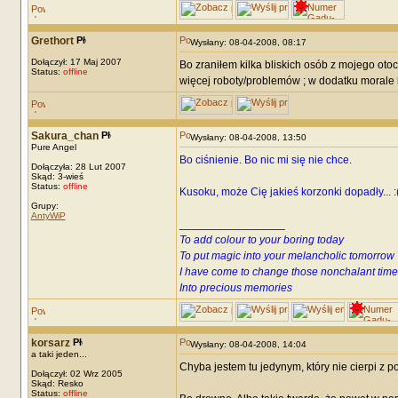
Grethort
Wysłany: 08-04-2008, 08:17
Dołączył: 17 Maj 2007
Bo zraniłem kilka bliskich osób z mojego ot
Status:
offline
więcej roboty/problemów ; w dodatku morale k
Sakura_chan
Wysłany: 08-04-2008, 13:50
Pure Angel
Bo ciśnienie. Bo nic mi się nie chce.
Dołączyła: 28 Lut 2007
Skąd: 3-wieś
Status:
offline
Kusoku, może Cię jakieś korzonki dopadły... :
Grupy:
AntyWiP
_________________
To add colour to your boring today
To put magic into your melancholic tomorrow
I have come to change those nonchalant time
Into precious memories
korsarz
Wysłany: 08-04-2008, 14:04
a taki jeden...
Chyba jestem tu jedynym, który nie cierpi z 
Dołączył: 02 Wrz 2005
Skąd: Resko
Status:
offline