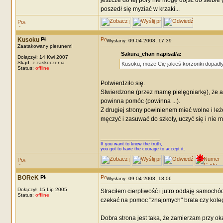
jeszcze do tej pory nie mogę dojść do siebie (c
poszedł się myziać w krzaki...
Kusoku
Wysłany: 09-04-2008, 17:39
Zaatakowany pierunem!
Sakura_chan napisał/a:
Dołączył: 14 Kwi 2007
Skąd: z zaskoczenia
Kusoku, może Cię jakieś korzonki dopadły.
Status:
offline
Potwierdziło się.
Stwierdzone (przez mamę pielęgniarkę), że al
powinna pomóc (powinna ...).
Z drugiej strony powinienem mieć wolne i leż
męczyć i zasuwać do szkoły, uczyć się i nie 
_________________
If you want to know the truth,
you got to have the courage to accept it.
BOReK
Wysłany: 09-04-2008, 18:06
Dołączył: 15 Lip 2005
Straciłem cierpliwość i jutro oddaję samochó
Status:
offline
czekać na pomoc "znajomych" brata czy koleg
Dobra strona jest taka, że zamierzam przy ok