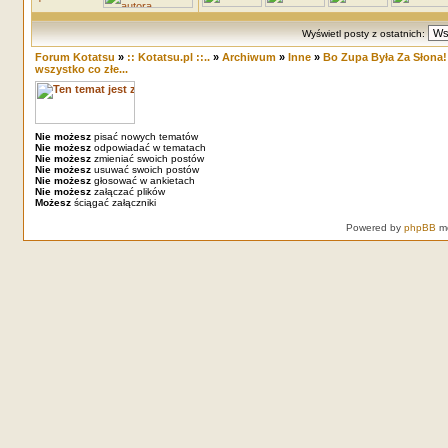
Wyświetl posty z ostatnich:
Forum Kotatsu
»
:: Kotatsu.pl ::..
»
Archiwum
»
Inne
»
Bo Zupa Była Za Słona!!
wszystko co złe...
Nie możesz
pisać nowych tematów
Nie możesz
odpowiadać w tematach
Nie możesz
zmieniać swoich postów
Nie możesz
usuwać swoich postów
Nie możesz
głosować w ankietach
Nie możesz
załączać plików
Możesz
ściągać załączniki
Powered by
phpBB
mo