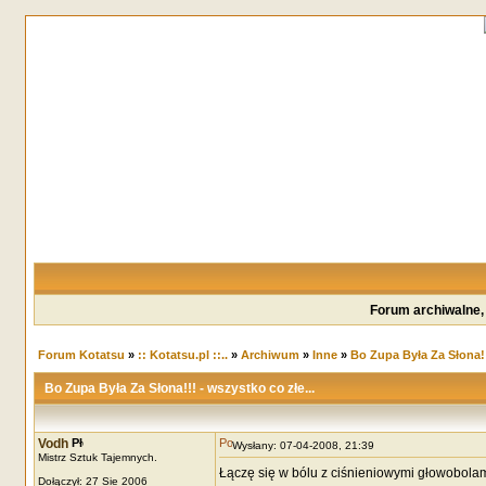
Forum archiwalne,
Forum Kotatsu
»
:: Kotatsu.pl ::..
»
Archiwum
»
Inne
»
Bo Zupa Była Za Słona!!!
Bo Zupa Była Za Słona!!! - wszystko co złe...
Vodh
Wysłany: 07-04-2008, 21:39
Mistrz Sztuk Tajemnych.
Łączę się w bólu z ciśnieniowymi głowobolam
Dołączył: 27 Sie 2006